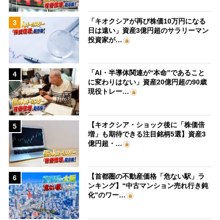
「キオクシアが再び株価10万円になる
3
日は遠い」資産3億円超のサラリーマン
投資家が…
「AI・半導体関連が“本命”であること
4
に変わりはない」資産20億円超の90歳
現役トレー…
【キオクシア・ショック後に「株価倍
5
増」も期待できる注目銘柄5選】資産3
億円超・…
【首都圏の不動産価格「危ない駅」ラ
6
ンキング】“中古マンション売れ行き鈍
化”のワー…