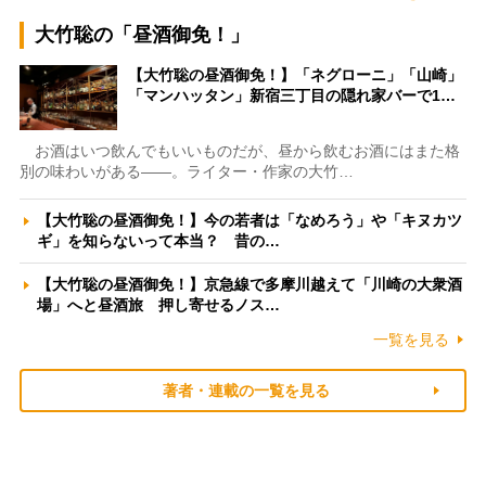
大竹聡の「昼酒御免！」
【大竹聡の昼酒御免！】「ネグローニ」「山崎」
「マンハッタン」新宿三丁目の隠れ家バーで1…
お酒はいつ飲んでもいいものだが、昼から飲むお酒にはまた格
別の味わいがある――。ライター・作家の大竹…
【大竹聡の昼酒御免！】今の若者は「なめろう」や「キヌカツ
ギ」を知らないって本当？ 昔の…
【大竹聡の昼酒御免！】京急線で多摩川越えて「川崎の大衆酒
場」へと昼酒旅 押し寄せるノス…
一覧を見る
著者・連載の一覧を見る