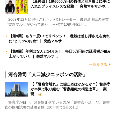
【最終回】1億6000万円の負債と引き換えに手に
入れたプライスレスな経験 ｜ 突然マルサがや…
2009年12月に発行された元FXトレーダー・磯貝清明氏の著書
『突然マルサがやって来た！～FXで10億円稼い…
【第9回】もう一度FXでリベンジ！ 種銭は差し押さえを免れ
た”ヒミツのお金” ｜ 突然マルサ…
【第8回】年利はなんと14.6％！ 毎日5万円超の延滞税が積み
上がっていく ｜ 突然マルサ…
一覧を見る
河合雅司「人口減少ニッポンの活路」
【「警察官離れ」に歯止めはかかるか？】警察庁
が本気で取り組む「警察組織の構造改革」 実
現…
警察庁が目下、頭を悩ませているのが「警察官不足」だ。警察
官の採用試験の受験者数は10年間で2分の1以…