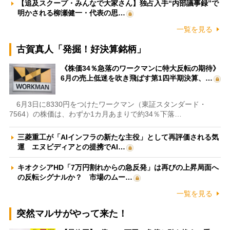
【追及スクープ・みんなで大家さん】独占入手“内部議事録”で
明かされる柳瀬健一・代表の思…
一覧を見る
古賀真人「発掘！好決算銘柄」
《株価34％急落のワークマンに特大反転の期待》
6月の売上低迷を吹き飛ばす第1四半期決算、…
6月3日に8330円をつけたワークマン（東証スタンダード・
7564）の株価は、わずか1カ月あまりで約34％下落…
三菱重工が「AIインフラの新たな主役」として再評価される気
運 エヌビディアとの提携でAI…
キオクシアHD「7万円割れからの急反発」は再びの上昇局面へ
の反転シグナルか？ 市場のムー…
一覧を見る
突然マルサがやって来た！