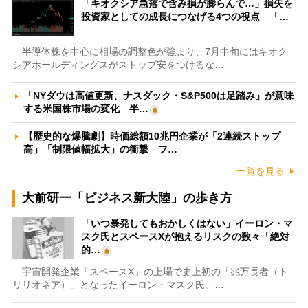
「キオクシア急落で含み損が膨らんで…」損失を
投資家としての成長につなげる4つの視点 「…
半導体株を中心に相場の調整色が強まり、7月中旬にはキオク
シアホールディングスがストップ安をつけるな…
「NYダウは高値更新、ナスダック・S&P500は足踏み」が意味
する米国株市場の変化 半…
【歴史的な爆騰劇】時価総額10兆円企業が「2連続ストップ
高」「制限値幅拡大」の衝撃 フ…
一覧を見る
大前研一「ビジネス新大陸」の歩き方
「いつ暴発してもおかしくはない」イーロン・マ
スク氏とスペースXが抱えるリスクの数々「絶対
的…
宇宙開発企業「スペースX」の上場で史上初の「兆万長者（ト
リリオネア）」となったイーロン・マスク氏。…