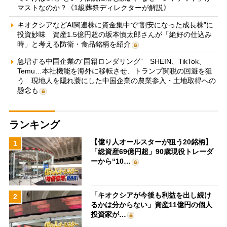
マストなのか？《1級葬祭ディレクターが解説》
キオクシアなどAI関連株に資金集中で“割安になった成長株”に
投資妙味 資産1.5億円超の坂本慎太郎さんが「絶好の仕込み
時」と考える防衛・食品銘柄を紹介
急増する中国企業の“国籍ロンダリング” SHEIN、TikTok、
Temu…本社機能を海外に移転させ、トランプ関税の回避を狙
う 現地人を隠れ蓑にした中国企業の農業参入・土地取得への
懸念も
ランキング
【億り人オールスターが狙う20銘柄】
1
「総資産69億円超」90歳現役トレーダ
ーから“10…
「キオクシアが今後も利益を出し続け
2
るかは分からない」資産11億円の個人
投資家が…