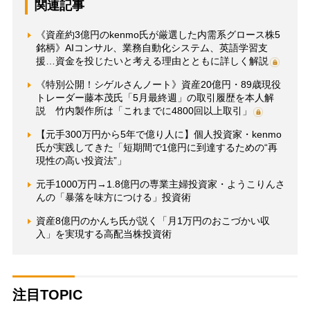
関連記事
《資産約3億円のkenmo氏が厳選した内需系グロース株5
銘柄》AIコンサル、業務自動化システム、英語学習支
援…資金を投じたいと考える理由とともに詳しく解説
《特別公開！シゲルさんノート》資産20億円・89歳現役
トレーダー藤本茂氏「5月最終週」の取引履歴を本人解
説 竹内製作所は「これまでに4800回以上取引」
【元手300万円から5年で億り人に】個人投資家・kenmo
氏が実践してきた「短期間で1億円に到達するための“再
現性の高い投資法”」
元手1000万円→1.8億円の専業主婦投資家・ようこりんさ
んの「暴落を味方につける」投資術
資産8億円のかんち氏が説く「月1万円のおこづかい収
入」を実現する高配当株投資術
注目TOPIC