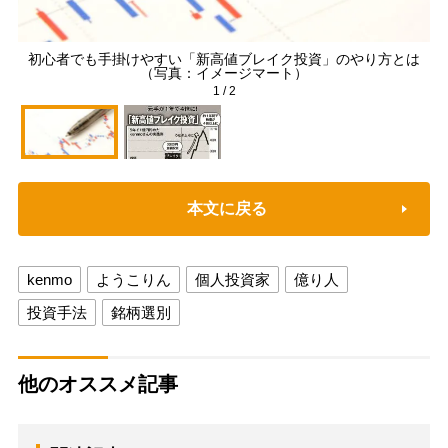
初心者でも手掛けやすい「新高値ブレイク投資」のやり方とは
（写真：イメージマート）
1
/
2
本文に戻る
kenmo
ようこりん
個人投資家
億り人
投資手法
銘柄選別
他のオススメ記事