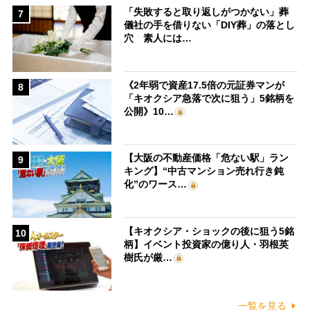
「失敗すると取り返しがつかない」葬
7
儀社の手を借りない「DIY葬」の落とし
穴 素人には…
《2年弱で資産17.5倍の元証券マンが
8
「キオクシア急落で次に狙う」5銘柄を
公開》10…
【大阪の不動産価格「危ない駅」ラン
9
キング】“中古マンション売れ行き鈍
化”のワース…
【キオクシア・ショックの後に狙う5銘
10
柄】イベント投資家の億り人・羽根英
樹氏が厳…
一覧を見る