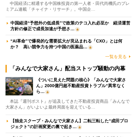
中国経済に精通する中国株投資の第一人者・田代尚機氏のプレ
ミアム連載「チャイナ・リサーチ」。中国企…
中国経済“予想外の低成長”で政策のテコ入れ必至か 経済運営
方針の修正で成長加速が予想さ…
“AI革命”で爆発的な需要拡大が見込まれる「CXO」とは何
か？ 高い競争力を持つ中国の医薬品…
一覧を見る
「みんなで大家さん」配当ストップ騒動の内幕
《ついに見えた問題の核心》「みんなで大家さ
ん」2000億円超不動産投資トラブル“異常なく
ら…
本誌『週刊ポスト』が追及してきた不動産投資商品「みんなで
大家さん」がいよいよ最終局面を迎えている…
【独走スクープ・みんなで大家さん】二転三転した“成田プロ
ジェクト”の計画変更の裏で起き…