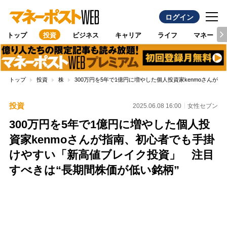
ログイン
トップ
投資
ビジネス
キャリア
ライフ
マネー
トップ
投資
株
300万円を5年で1億円に増やした個人投資家kenmoさん
投資
2025.06.08 16:00
女性セブン
300万円を5年で1億円に増やした個人投
資家kenmoさんが指南、初心者でも手掛
けやすい「新高値ブレイク投資」 注目
すべきは“長期間株価が低い銘柄”
Loaded
:
100.00%
/
Unmute