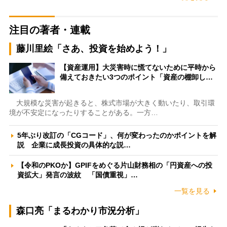
注目の著者・連載
藤川里絵「さあ、投資を始めよう！」
【資産運用】大災害時に慌てないために平時から
備えておきたい3つのポイント「資産の棚卸し…
大規模な災害が起きると、株式市場が大きく動いたり、取引環
境が不安定になったりすることがある。一方…
5年ぶり改訂の「CGコード」、何が変わったのかポイントを解
説 企業に成長投資の具体的な説…
【令和のPKOか】GPIFをめぐる片山財務相の「円資産への投
資拡大」発言の波紋 「国債重視」…
一覧を見る
森口亮「まるわかり市況分析」