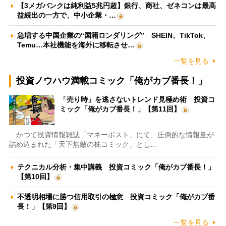
【3メガバンクは純利益5兆円超】銀行、商社、ゼネコンは最高
益続出の一方で、中小企業・…
急増する中国企業の“国籍ロンダリング” SHEIN、TikTok、
Temu…本社機能を海外に移転させ…
一覧を見る
投資ノウハウ満載コミック「俺がカブ番長！」
「売り時」を逃さないトレンド見極め術 投資コ
ミック「俺がカブ番長！」【第11回】
かつて投資情報雑誌「マネーポスト」にて、圧倒的な情報量が
詰め込まれた「天下無敵の株コミック」とし…
テクニカル分析・集中講義 投資コミック「俺がカブ番長！」
【第10回】
不透明相場に勝つ信用取引の極意 投資コミック「俺がカブ番
長！」【第9回】
一覧を見る