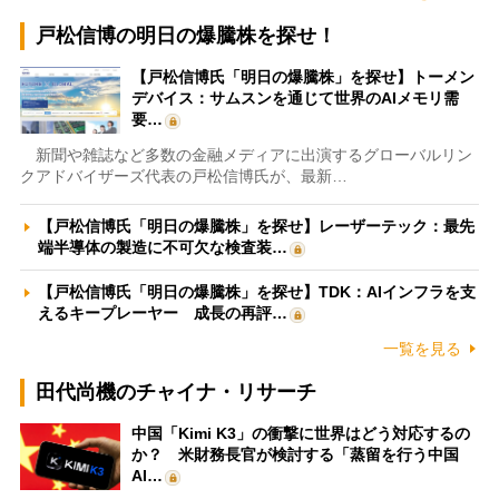
戸松信博の明日の爆騰株を探せ！
【戸松信博氏「明日の爆騰株」を探せ】トーメン
デバイス：サムスンを通じて世界のAIメモリ需
要…
新聞や雑誌など多数の金融メディアに出演するグローバルリン
クアドバイザーズ代表の戸松信博氏が、最新…
【戸松信博氏「明日の爆騰株」を探せ】レーザーテック：最先
端半導体の製造に不可欠な検査装…
【戸松信博氏「明日の爆騰株」を探せ】TDK：AIインフラを支
えるキープレーヤー 成長の再評…
一覧を見る
田代尚機のチャイナ・リサーチ
中国「Kimi K3」の衝撃に世界はどう対応するの
か？ 米財務長官が検討する「蒸留を行う中国
AI…