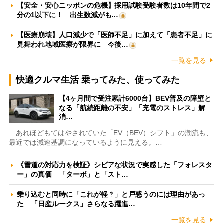
【安全・安心ニッポンの危機】採用試験受験者数は10年間で2
分の1以下に！ 出生数減がも…
【医療崩壊】人口減少で「医師不足」に加えて「患者不足」に
見舞われ地域医療が限界に 今後…
一覧を見る
快適クルマ生活 乗ってみた、使ってみた
【4ヶ月間で受注累計6000台】BEV普及の障壁と
なる「航続距離の不安」「充電のストレス」解
消…
あれほどもてはやされていた「EV（BEV）シフト」の潮流も、
最近では減速基調になっているように見える。…
《雪道の対応力を検証》シビアな状況で実感した「フォレスタ
ー」の真価 「ターボ」と「スト…
乗り込むと同時に「これが軽？」と戸惑うのには理由があっ
た 「日産ルークス」さらなる躍進…
一覧を見る