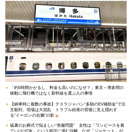
「約5時間かかるし、料金も高いのになぜ？」東京～博多間の
移動に飛行機ではなく新幹線を選ぶ人の事情
【納車時に複数の事故】テスラジャパン“多額のEV補助金”で注
文殺到、現場は大混乱 トラブル続発の背後に見え隠れす
る“イーロンの右腕”の影
猛暑のお葬式で悩ましい“喪服問題” 女性は「ワンピースを着
ていけばOK」という俗説に潜む誤解、なぜ「ジャケット」が