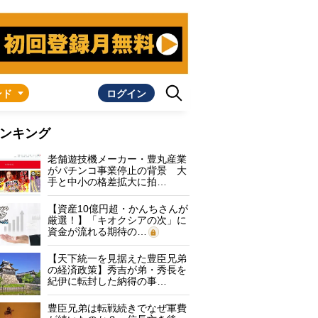
ンド
ログイン
ンキング
老舗遊技機メーカー・豊丸産業
がパチンコ事業停止の背景 大
手と中小の格差拡大に拍…
【資産10億円超・かんちさんが
厳選！】「キオクシアの次」に
資金が流れる期待の…
【天下統一を見据えた豊臣兄弟
の経済政策】秀吉が弟・秀長を
紀伊に転封した納得の事…
豊臣兄弟は転戦続きでなぜ軍費