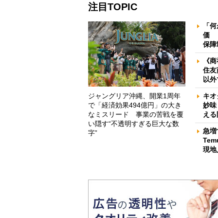
注目TOPIC
「何
価 
保障
《商
住友
以外
ジャングリア沖縄、開業1周年
キオ
で「経済効果494億円」の大き
妙味
なミスリード 事業の苦戦を覆
える
い隠す“不透明すぎる巨大な数
急増
字”
Te
現地