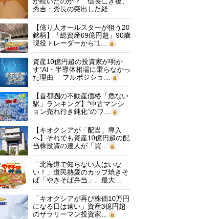
が続いたのか？ 信長亡き後、
秀吉・秀長の突出した経…
【億り人オールスターが狙う20
銘柄】「総資産69億円超」90歳
現役トレーダーから“1…
資産10億円超の投資家が明か
す“AI・半導体相場に乗らなかっ
た理由” フルポジショ…
【首都圏の不動産価格「危ない
駅」ランキング】“中古マンシ
ョン売れ行き鈍化”のワ…
【キオクシアが「配当」導入
へ】それでも資産10億円超の配
当株投資の達人が「買…
「北海道で知らない人はいな
い！」道民熱愛のカップ焼きそ
ば「やきそば弁当」、最大…
「キオクシアが再び株価10万円
になる日は遠い」資産3億円超
のサラリーマン投資家…