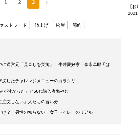
1
2
3
【お
202
ァストフード
値上げ
松屋
節約
声に運営元「見直しを実施」 牛丼愛好家・森永卓郎氏は
撃沈したチャレンジメニューのカラクリ
読みが甘かった」と50代購入者悔やむ
に注文しない」人たちの言い分
だけ？ 男性の知らない「女子トイレ」のリアル