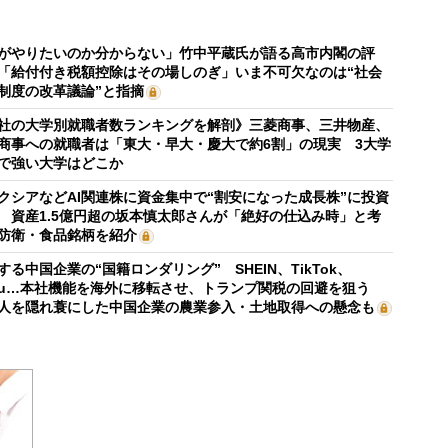
がやりたいのか分からない」竹中平蔵氏が語る高市内閣の評
「給付付き税額控除はその場しのぎ」いま不可欠なのは“社会
制度の改革議論”と指摘
社の大学別就職者数ランキングを解剖》三菱商事、三井物産、
商事への就職者は「東大・早大・慶大で約6割」の現実 3大学
で強い大学はどこか
クシアなどAI関連株に資金集中で“割安になった成長株”に投資
 資産1.5億円超の坂本慎太郎さんが「絶好の仕込み時」と考
防衛・食品銘柄を紹介
する中国企業の“国籍ロンダリング” SHEIN、TikTok、
mu…本社機能を海外に移転させ、トランプ関税の回避を狙う
人を隠れ蓑にした中国企業の農業参入・土地取得への懸念も