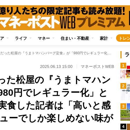
ア
ライフ
マネー
住まい・不動産
家計
トレ
2002年は580円だった松屋の『うまトマハンバーグ定食』が「980円でレギュラー化」という時代の変化 実食した記者は「高いと感じるけどこのメニューでしか楽しめない味がある」
ラ
1
2025.06.13 15:00
マネーポストWEB
円だった松屋の『うまトマハン
2
980円でレギュラー化」と
実食した記者は「高いと感
3
ューでしか楽しめない味が
4