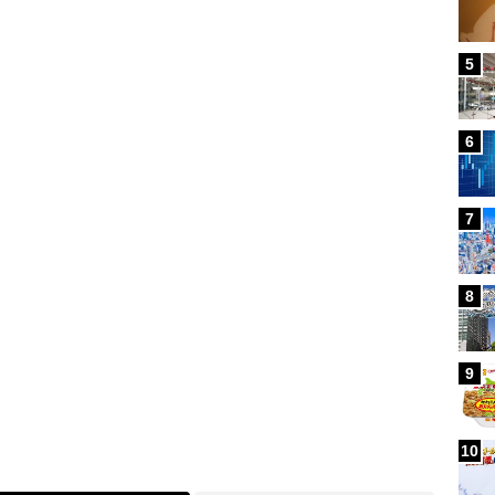
Loaded
:
5
100.00%
/
6
7
8
9
10