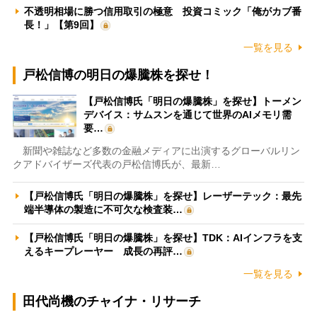
不透明相場に勝つ信用取引の極意 投資コミック「俺がカブ番
長！」【第9回】
一覧を見る
戸松信博の明日の爆騰株を探せ！
【戸松信博氏「明日の爆騰株」を探せ】トーメン
デバイス：サムスンを通じて世界のAIメモリ需
要…
新聞や雑誌など多数の金融メディアに出演するグローバルリン
クアドバイザーズ代表の戸松信博氏が、最新…
【戸松信博氏「明日の爆騰株」を探せ】レーザーテック：最先
端半導体の製造に不可欠な検査装…
【戸松信博氏「明日の爆騰株」を探せ】TDK：AIインフラを支
えるキープレーヤー 成長の再評…
一覧を見る
田代尚機のチャイナ・リサーチ