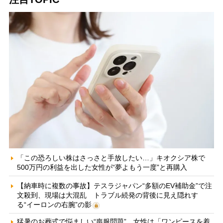
「この恐ろしい株はさっさと手放したい…」キオクシア株で
500万円の利益を出した女性が“夢よもう一度”と再購入
【納車時に複数の事故】テスラジャパン“多額のEV補助金”で注
文殺到、現場は大混乱 トラブル続発の背後に見え隠れす
る“イーロンの右腕”の影
猛暑のお葬式で悩ましい“喪服問題” 女性は「ワンピースを着