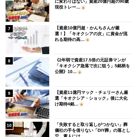
に変わりはない」資産20億円超の90歳
現役トレー…
【資産10億円超・かんちさんが厳
7
選！】「キオクシアの次」に資金が流
れる期待の高…
《2年弱で資産17.5倍の元証券マンが
8
「キオクシア急落で次に狙う」5銘柄を
公開》10…
【資産11億円マック・チェリーさん厳
9
選「キオクシア・ショック」後に大化
け期待4銘…
「失敗すると取り返しがつかない」葬
10
儀社の手を借りない「DIY葬」の落とし
穴 素人には…