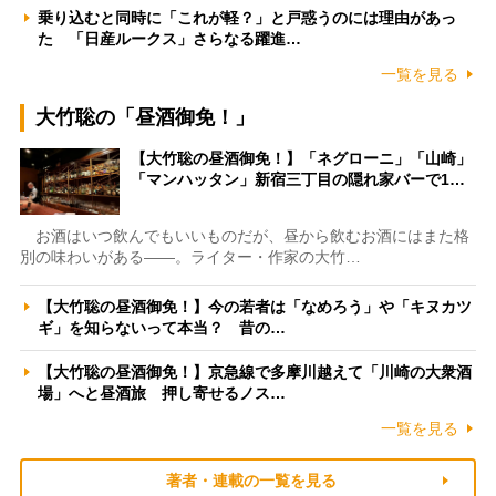
乗り込むと同時に「これが軽？」と戸惑うのには理由があっ
た 「日産ルークス」さらなる躍進…
一覧を見る
大竹聡の「昼酒御免！」
【大竹聡の昼酒御免！】「ネグローニ」「山崎」
「マンハッタン」新宿三丁目の隠れ家バーで1…
お酒はいつ飲んでもいいものだが、昼から飲むお酒にはまた格
別の味わいがある――。ライター・作家の大竹…
【大竹聡の昼酒御免！】今の若者は「なめろう」や「キヌカツ
ギ」を知らないって本当？ 昔の…
【大竹聡の昼酒御免！】京急線で多摩川越えて「川崎の大衆酒
場」へと昼酒旅 押し寄せるノス…
一覧を見る
著者・連載の一覧を見る