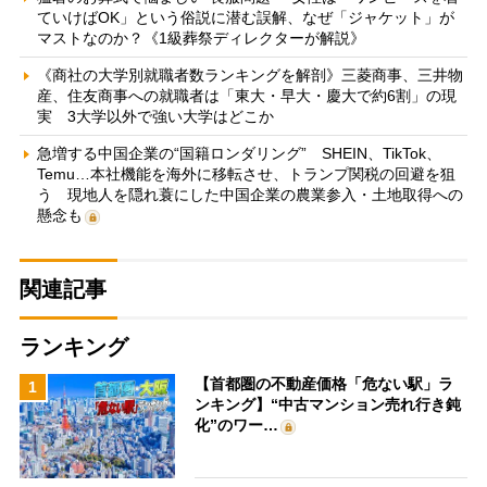
ていけばOK」という俗説に潜む誤解、なぜ「ジャケット」が
マストなのか？《1級葬祭ディレクターが解説》
《商社の大学別就職者数ランキングを解剖》三菱商事、三井物
産、住友商事への就職者は「東大・早大・慶大で約6割」の現
実 3大学以外で強い大学はどこか
急増する中国企業の“国籍ロンダリング” SHEIN、TikTok、
Temu…本社機能を海外に移転させ、トランプ関税の回避を狙
う 現地人を隠れ蓑にした中国企業の農業参入・土地取得への
懸念も
関連記事
ランキング
【首都圏の不動産価格「危ない駅」ラ
1
ンキング】“中古マンション売れ行き鈍
化”のワー…