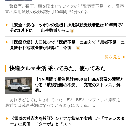
警察庁が目下、頭を悩ませているのが「警察官不足」だ。警察
官の採用試験の受験者数は10年間で2分の1以…
【安全・安心ニッポンの危機】採用試験受験者数は10年間で2
分の1以下に！ 出生数減がも…
【医療崩壊】人口減少で「医師不足」に加えて「患者不足」に
見舞われ地域医療が限界に 今後…
一覧を見る
快適クルマ生活 乗ってみた、使ってみた
【4ヶ月間で受注累計6000台】BEV普及の障壁と
なる「航続距離の不安」「充電のストレス」解
消…
あれほどもてはやされていた「EV（BEV）シフト」の潮流も、
最近では減速基調になっているように見える。…
《雪道の対応力を検証》シビアな状況で実感した「フォレスタ
ー」の真価 「ターボ」と「スト…