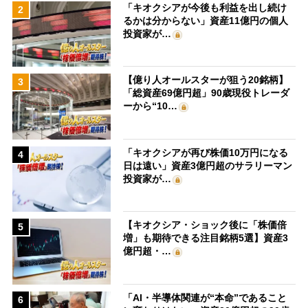
「キオクシアが今後も利益を出し続け
2
るかは分からない」資産11億円の個人
投資家が…
【億り人オールスターが狙う20銘柄】
3
「総資産69億円超」90歳現役トレーダ
ーから“10…
「キオクシアが再び株価10万円になる
4
日は遠い」資産3億円超のサラリーマン
投資家が…
【キオクシア・ショック後に「株価倍
5
増」も期待できる注目銘柄5選】資産3
億円超・…
「AI・半導体関連が“本命”であること
6