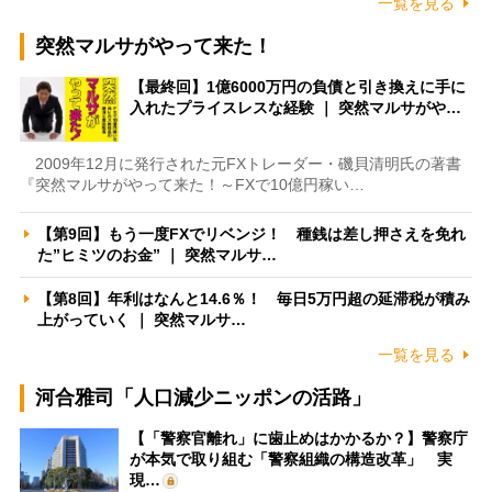
一覧を見る
突然マルサがやって来た！
【最終回】1億6000万円の負債と引き換えに手に
入れたプライスレスな経験 ｜ 突然マルサがや…
2009年12月に発行された元FXトレーダー・磯貝清明氏の著書
『突然マルサがやって来た！～FXで10億円稼い…
【第9回】もう一度FXでリベンジ！ 種銭は差し押さえを免れ
た”ヒミツのお金” ｜ 突然マルサ…
【第8回】年利はなんと14.6％！ 毎日5万円超の延滞税が積み
上がっていく ｜ 突然マルサ…
一覧を見る
河合雅司「人口減少ニッポンの活路」
【「警察官離れ」に歯止めはかかるか？】警察庁
が本気で取り組む「警察組織の構造改革」 実
現…