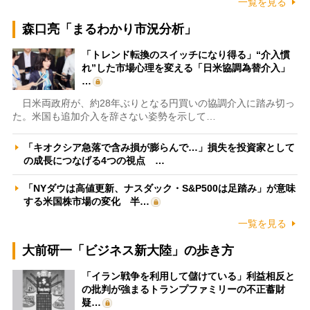
一覧を見る
森口亮「まるわかり市況分析」
「トレンド転換のスイッチになり得る」“介入慣
れ”した市場心理を変える「日米協調為替介入」
…
日米両政府が、約28年ぶりとなる円買いの協調介入に踏み切っ
た。米国も追加介入を辞さない姿勢を示して…
「キオクシア急落で含み損が膨らんで…」損失を投資家として
の成長につなげる4つの視点 …
「NYダウは高値更新、ナスダック・S&P500は足踏み」が意味
する米国株市場の変化 半…
一覧を見る
大前研一「ビジネス新大陸」の歩き方
「イラン戦争を利用して儲けている」利益相反と
の批判が強まるトランプファミリーの不正蓄財
疑…