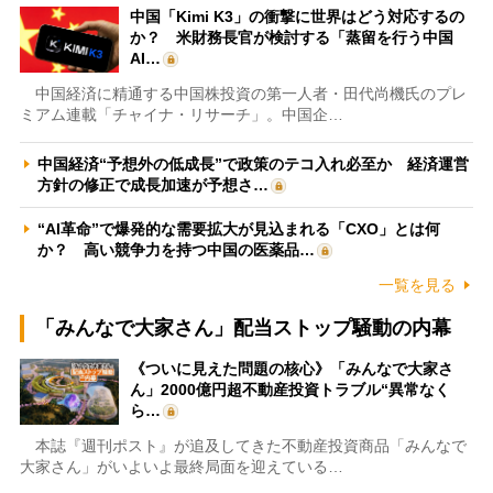
中国「Kimi K3」の衝撃に世界はどう対応するの
か？ 米財務長官が検討する「蒸留を行う中国
AI…
中国経済に精通する中国株投資の第一人者・田代尚機氏のプレ
ミアム連載「チャイナ・リサーチ」。中国企…
中国経済“予想外の低成長”で政策のテコ入れ必至か 経済運営
方針の修正で成長加速が予想さ…
“AI革命”で爆発的な需要拡大が見込まれる「CXO」とは何
か？ 高い競争力を持つ中国の医薬品…
一覧を見る
「みんなで大家さん」配当ストップ騒動の内幕
《ついに見えた問題の核心》「みんなで大家さ
ん」2000億円超不動産投資トラブル“異常なく
ら…
本誌『週刊ポスト』が追及してきた不動産投資商品「みんなで
大家さん」がいよいよ最終局面を迎えている…