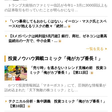
トランプ大統領のファミリー信託が今年1～3月に3000回以上も
の証券取引を行っていたことが明らかになり…
「いつ暴発してもおかしくはない」イーロン・マスク氏とスペ
ースXが抱えるリスクの数々「絶対…
【3メガバンクは純利益5兆円超】銀行、商社、ゼネコンは最高
益続出の一方で、中小企業・…
一覧を見る
投資ノウハウ満載コミック「俺がカブ番長！」
「売り時」を逃さないトレンド見極め術 投資コ
ミック「俺がカブ番長！」【第11回】
かつて投資情報雑誌「マネーポスト」にて、圧倒的な情報量が
詰め込まれた「天下無敵の株コミック」とし…
テクニカル分析・集中講義 投資コミック「俺がカブ番長！」
【第10回】