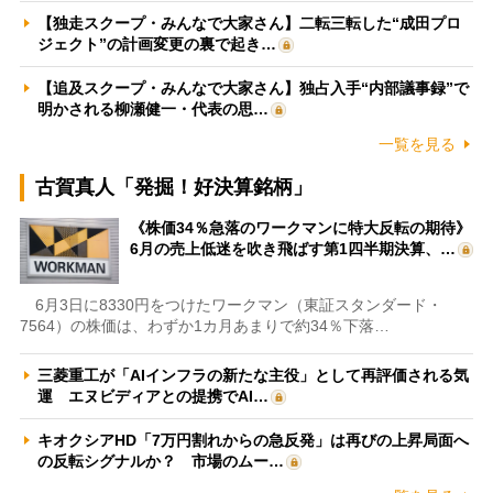
【独走スクープ・みんなで大家さん】二転三転した“成田プロ
ジェクト”の計画変更の裏で起き…
【追及スクープ・みんなで大家さん】独占入手“内部議事録”で
明かされる柳瀬健一・代表の思…
一覧を見る
古賀真人「発掘！好決算銘柄」
《株価34％急落のワークマンに特大反転の期待》
6月の売上低迷を吹き飛ばす第1四半期決算、…
6月3日に8330円をつけたワークマン（東証スタンダード・
7564）の株価は、わずか1カ月あまりで約34％下落…
三菱重工が「AIインフラの新たな主役」として再評価される気
運 エヌビディアとの提携でAI…
キオクシアHD「7万円割れからの急反発」は再びの上昇局面へ
の反転シグナルか？ 市場のムー…