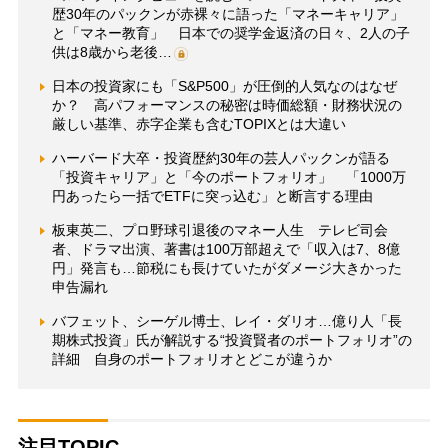
歴30年のパックンが赤裸々に語った「マネーキャリア」
と「マネー教育」 日本での奨学金返済の日々、2人の子
供は8歳から老後…
日本の投資家にも「S&P500」が圧倒的人気なのはなぜ
か？ 高パフォーマンスの秘密は時価総額・財務状況の
厳しい基準、赤字企業も含むTOPIXとは大違い
ハーバード大卒・投資歴約30年の芸人パックンが語る
「投資キャリア」と「今のポートフォリオ」 「1000万
円あったら一括でETFに突っ込む」と断言する理由
板東英二、プロ野球引退後のマネー人生 テレビ司会
者、ドラマ出演、著書は100万部超えで「収入は7、8億
円」発言も…節税にも長けていたがダメージ大きかった
申告漏れ
バフェット、シーゲル博士、レイ・ダリオ…億り人「長
期株式投資」氏が解説する“投資賢者のポートフォリオ”の
詳細 自身のポートフォリオとどこが違うか
注目TOPIC