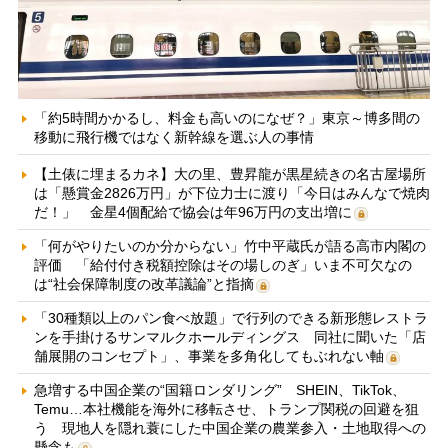
「約5時間かかるし、料金も高いのになぜ？」東京～博多間の
移動に飛行機ではなく新幹線を選ぶ人の事情
【土俵に埋まるカネ】大の里、豊昇龍が黒星続きの名古屋場所
は「懸賞金2826万円」が下位力士に渡り「今日はみんなで焼肉
だ！」 金星4個配給で協会は年96万円の支出増に
「何がやりたいのか分からない」竹中平蔵氏が語る高市内閣の
評価 「給付付き税額控除はその場しのぎ」いま不可欠なの
は“社会保障制度の改革議論”と指摘
「30種類以上のパン食べ放題」で行列のできる新形態レストラ
ンを手掛けるサンマルクホールディングス 同社に聞いた「店
舗展開のコンセプト」、事業を多角化してもぶれない軸
急増する中国企業の“国籍ロンダリング” SHEIN、TikTok、
Temu…本社機能を海外に移転させ、トランプ関税の回避を狙
う 現地人を隠れ蓑にした中国企業の農業参入・土地取得への
懸念も