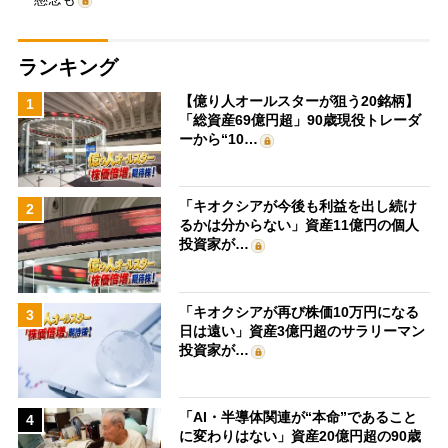
ランキング
【億り人オールスターが狙う20銘柄】
1
「総資産69億円超」90歳現役トレーダ
ーから“10…
「キオクシアが今後も利益を出し続け
2
るかは分からない」資産11億円の個人
投資家が…
「キオクシアが再び株価10万円になる
3
日は遠い」資産3億円超のサラリーマン
投資家が…
「AI・半導体関連が“本命”であること
4
に変わりはない」資産20億円超の90歳