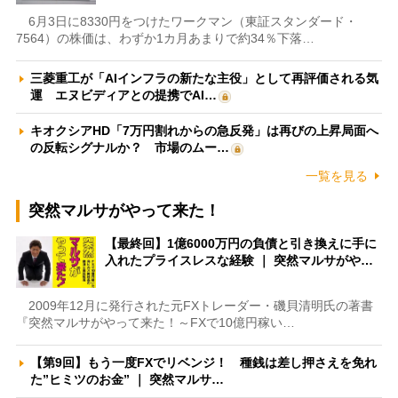
6月3日に8330円をつけたワークマン（東証スタンダード・
7564）の株価は、わずか1カ月あまりで約34％下落…
三菱重工が「AIインフラの新たな主役」として再評価される気
運 エヌビディアとの提携でAI…
キオクシアHD「7万円割れからの急反発」は再びの上昇局面へ
の反転シグナルか？ 市場のムー…
一覧を見る
突然マルサがやって来た！
【最終回】1億6000万円の負債と引き換えに手に
入れたプライスレスな経験 ｜ 突然マルサがや…
2009年12月に発行された元FXトレーダー・磯貝清明氏の著書
『突然マルサがやって来た！～FXで10億円稼い…
【第9回】もう一度FXでリベンジ！ 種銭は差し押さえを免れ
た”ヒミツのお金” ｜ 突然マルサ…