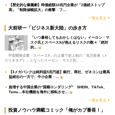
【歴史的な爆騰劇】時価総額10兆円企業が「2連続ストップ
高」「制限値幅拡大」の衝撃 フ…
一覧を見る
大前研一「ビジネス新大陸」の歩き方
「いつ暴発してもおかしくはない」イーロン・マ
スク氏とスペースXが抱えるリスクの数々「絶対
的…
宇宙開発企業「スペースX」の上場で史上初の「兆万長者（ト
リリオネア）」となったイーロン・マスク氏。…
【3メガバンクは純利益5兆円超】銀行、商社、ゼネコンは最高
益続出の一方で、中小企業・…
急増する中国企業の“国籍ロンダリング” SHEIN、TikTok、
Temu…本社機能を海外に移転させ…
一覧を見る
投資ノウハウ満載コミック「俺がカブ番長！」