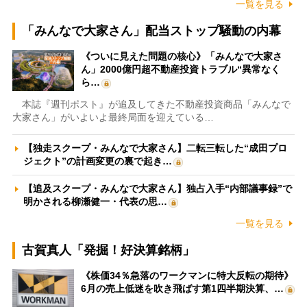
一覧を見る
「みんなで大家さん」配当ストップ騒動の内幕
《ついに見えた問題の核心》「みんなで大家さ
ん」2000億円超不動産投資トラブル“異常なく
ら…
本誌『週刊ポスト』が追及してきた不動産投資商品「みんなで
大家さん」がいよいよ最終局面を迎えている…
【独走スクープ・みんなで大家さん】二転三転した“成田プロ
ジェクト”の計画変更の裏で起き…
【追及スクープ・みんなで大家さん】独占入手“内部議事録”で
明かされる柳瀬健一・代表の思…
一覧を見る
古賀真人「発掘！好決算銘柄」
《株価34％急落のワークマンに特大反転の期待》
6月の売上低迷を吹き飛ばす第1四半期決算、…