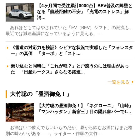
【4ヶ月間で受注累計6000台】BEV普及の障壁と
なる「航続距離の不安」「充電のストレス」解
消…
あれほどもてはやされていた「EV（BEV）シフト」の潮流も、
最近では減速基調になっているように見える。…
《雪道の対応力を検証》シビアな状況で実感した「フォレスタ
ー」の真価 「ターボ」と「スト…
乗り込むと同時に「これが軽？」と戸惑うのには理由があっ
た 「日産ルークス」さらなる躍進…
一覧を見る
大竹聡の「昼酒御免！」
【大竹聡の昼酒御免！】「ネグローニ」「山崎」
「マンハッタン」新宿三丁目の隠れ家バーで1…
お酒はいつ飲んでもいいものだが、昼から飲むお酒にはまた格
別の味わいがある――。ライター・作家の大竹…