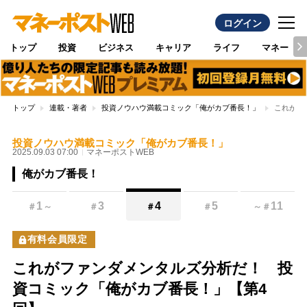
ログイン
トップ
投資
ビジネス
キャリア
ライフ
マネー
トップ
連載・著者
投資ノウハウ満載コミック「俺がカブ番長！」
これがフ
投資ノウハウ満載コミック「俺がカブ番長！」
2025.09.03 07:00
マネーポストWEB
俺がカブ番長！
1
3
4
5
11
＃
～
＃
＃
＃
～
＃
有料会員限定
これがファンダメンタルズ分析だ！ 投
資コミック「俺がカブ番長！」【第4