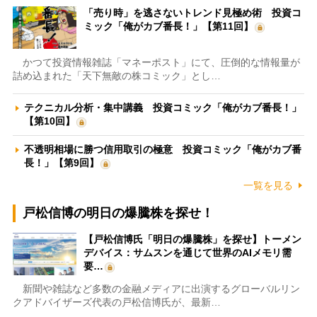
「売り時」を逃さないトレンド見極め術 投資コ
ミック「俺がカブ番長！」【第11回】
かつて投資情報雑誌「マネーポスト」にて、圧倒的な情報量が
詰め込まれた「天下無敵の株コミック」とし…
テクニカル分析・集中講義 投資コミック「俺がカブ番長！」
【第10回】
不透明相場に勝つ信用取引の極意 投資コミック「俺がカブ番
長！」【第9回】
一覧を見る
戸松信博の明日の爆騰株を探せ！
【戸松信博氏「明日の爆騰株」を探せ】トーメン
デバイス：サムスンを通じて世界のAIメモリ需
要…
新聞や雑誌など多数の金融メディアに出演するグローバルリン
クアドバイザーズ代表の戸松信博氏が、最新…