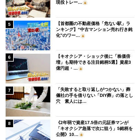
現役トレー…
【首都圏の不動産価格「危ない駅」ラ
5
ンキング】“中古マンション売れ行き鈍
化”のワー…
【キオクシア・ショック後に「株価倍
6
増」も期待できる注目銘柄5選】資産3
億円超・…
「失敗すると取り返しがつかない」葬
7
儀社の手を借りない「DIY葬」の落とし
穴 素人には…
《2年弱で資産17.5倍の元証券マンが
8
「キオクシア急落で次に狙う」5銘柄を
公開》10…