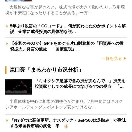
大規模な災害が起きると、株式市場が大きく動いたり、取引環
境が不安定になったりすることがある。一方…
5年ぶり改訂の「CGコード」、何が変わったのかポイントを解
説 企業に成長投資の具体的な説…
【令和のPKOか】GPIFをめぐる片山財務相の「円資産への投
資拡大」発言の波紋 「国債重視」…
一覧を見る
森口亮「まるわかり市況分析」
「キオクシア急落で含み損が膨らんで…」損失を
投資家としての成長につなげる4つの視点 「…
半導体株を中心に相場の調整色が強まり、7月中旬にはキオク
シアホールディングスがストップ安をつけるな…
「NYダウは高値更新、ナスダック・S&P500は足踏み」が意味
する米国株市場の変化 半…