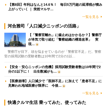
【第8回】年利はなんと14.6％！ 毎日5万円超の延滞税が積み
上がっていく ｜ 突然マルサ…
一覧を見る
河合雅司「人口減少ニッポンの活路」
【「警察官離れ」に歯止めはかかるか？】警察庁
が本気で取り組む「警察組織の構造改革」 実
現…
警察庁が目下、頭を悩ませているのが「警察官不足」だ。警察
官の採用試験の受験者数は10年間で2分の1以…
【安全・安心ニッポンの危機】採用試験受験者数は10年間で2
分の1以下に！ 出生数減がも…
【医療崩壊】人口減少で「医師不足」に加えて「患者不足」に
見舞われ地域医療が限界に 今後…
一覧を見る
快適クルマ生活 乗ってみた、使ってみた