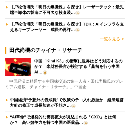
【戸松信博氏「明日の爆騰株」を探せ】レーザーテック：最先
端半導体の製造に不可欠な検査装…
【戸松信博氏「明日の爆騰株」を探せ】TDK：AIインフラを支
えるキープレーヤー 成長の再評…
一覧を見る
田代尚機のチャイナ・リサーチ
中国「Kimi K3」の衝撃に世界はどう対応するの
か？ 米財務長官が検討する「蒸留を行う中国
AI…
中国経済に精通する中国株投資の第一人者・田代尚機氏のプレ
ミアム連載「チャイナ・リサーチ」。中国企…
中国経済“予想外の低成長”で政策のテコ入れ必至か 経済運営
方針の修正で成長加速が予想さ…
“AI革命”で爆発的な需要拡大が見込まれる「CXO」とは何
か？ 高い競争力を持つ中国の医薬品…