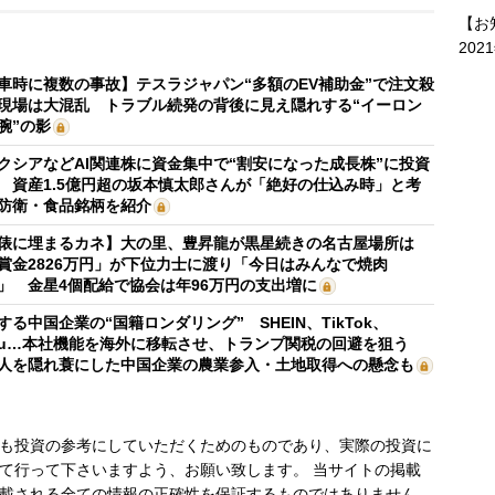
【お
202
車時に複数の事故】テスラジャパン“多額のEV補助金”で注文殺
現場は大混乱 トラブル続発の背後に見え隠れする“イーロン
腕”の影
クシアなどAI関連株に資金集中で“割安になった成長株”に投資
 資産1.5億円超の坂本慎太郎さんが「絶好の仕込み時」と考
防衛・食品銘柄を紹介
俵に埋まるカネ】大の里、豊昇龍が黒星続きの名古屋場所は
賞金2826万円」が下位力士に渡り「今日はみんなで焼肉
」 金星4個配給で協会は年96万円の支出増に
する中国企業の“国籍ロンダリング” SHEIN、TikTok、
mu…本社機能を海外に移転させ、トランプ関税の回避を狙う
人を隠れ蓑にした中国企業の農業参入・土地取得への懸念も
も投資の参考にしていただくためのものであり、実際の投資に
て行って下さいますよう、お願い致します。 当サイトの掲載
載される全ての情報の正確性を保証するものではありません。