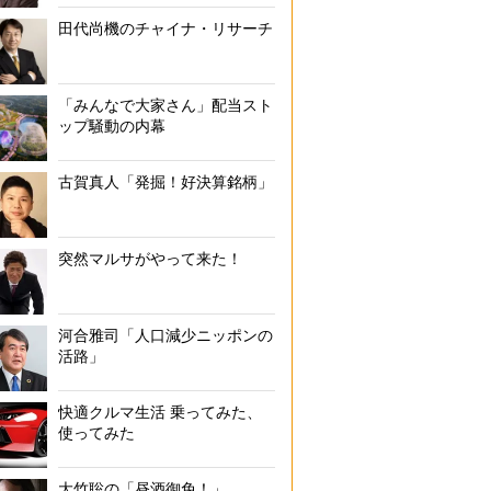
田代尚機のチャイナ・リサーチ
JR東日本415系電車の密着連結器。筆者撮影
「みんなで大家さん」配当スト
ップ騒動の内幕
古賀真人「発掘！好決算銘柄」
突然マルサがやって来た！
河合雅司「人口減少ニッポンの
活路」
快適クルマ生活 乗ってみた、
使ってみた
大竹聡の「昼酒御免！」