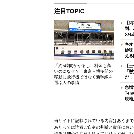
注目TOPIC
【納
到、
の右
キオ
妙味
える
「約5時間かかるし、料金も高
【土
いのになぜ？」東京～博多間の
「懸
移動に飛行機ではなく新幹線を
だ！
選ぶ人の事情
急増
Te
現地
当サイトに記載されている内容はあくまで
あたっては読者ご自身の判断と責任におい
情報は細心の注意を払っておりますが、記