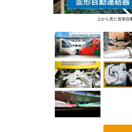
ロでんしゃ館」にて筆者撮影
上から見た並形自