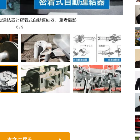
動連結器と密着式自動連結器。筆者撮影
6
/
9
本文に戻る