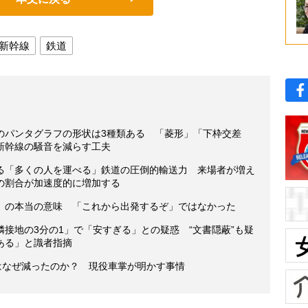
新幹線
鉄道
のパンタグラフの形状は3種類ある 「菱形」「下枠交差
新幹線の騒音を減らす工夫
る「多くの人を運べる」鉄道の圧倒的輸送力 来場者が増え
の割合が加速度的に増加する
」の本当の意味 「これから出発するぞ」ではなかった
接地の3分の1」で「安すぎる」との疑惑 “文書隠蔽”も疑
ある」と識者指摘
はなぜ減ったのか？ 現役車掌が明かす事情