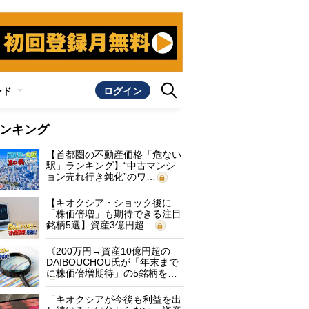
ンド
ログイン
ンキング
【首都圏の不動産価格「危ない
駅」ランキング】“中古マンシ
ョン売れ行き鈍化”のワ…
【キオクシア・ショック後に
「株価倍増」も期待できる注目
銘柄5選】資産3億円超…
《200万円→資産10億円超の
DAIBOUCHOU氏が「年末まで
に株価倍増期待」の5銘柄を…
「キオクシアが今後も利益を出