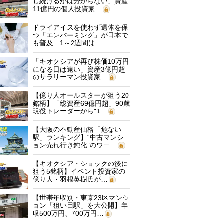
し続けるかは分からない」資産
11億円の個人投資家…
ドライアイスを使わず遺体を保
つ「エンバーミング」が日本で
も普及 1～2週間は…
「キオクシアが再び株価10万円
になる日は遠い」資産3億円超
のサラリーマン投資家…
【億り人オールスターが狙う20
銘柄】「総資産69億円超」90歳
現役トレーダーから“1…
【大阪の不動産価格「危ない
駅」ランキング】“中古マンシ
ョン売れ行き鈍化”のワー…
【キオクシア・ショックの後に
狙う5銘柄】イベント投資家の
億り人・羽根英樹氏が…
【世帯年収別・東京23区マンシ
ョン「狙い目駅」を大公開】年
収500万円、700万円…