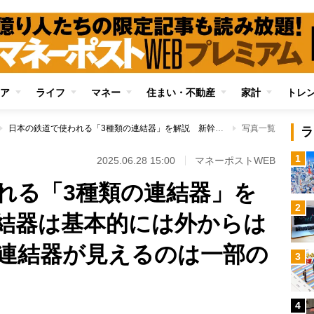
ア
ライフ
マネー
住まい・不動産
家計
トレ
日本の鉄道で使われる「3種類の連結器」を解説 新幹線の連結器は基本的には外からは見えない構造に、連結器が見えるのは一部の新幹線のみ
写真一覧
ラ
1
2025.06.28 15:00
マネーポストWEB
れる「3種類の連結器」を
2
結器は基本的には外からは
連結器が見えるのは一部の
3
4