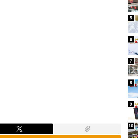
Loaded
:
100.00%
5
6
7
8
9
10