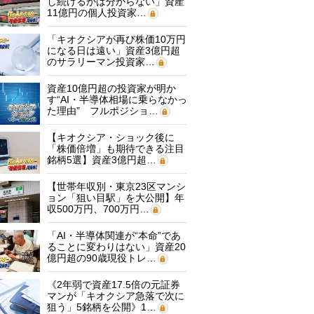
し続けるかは分からない」資産
11億円の個人投資家…
「キオクシアが再び株価10万円
になる日は遠い」資産3億円超
のサラリーマン投資家…
資産10億円超の投資家が明か
す“AI・半導体相場に乗らなかっ
た理由” フルポジショ…
【キオクシア・ショック後に
「株価倍増」も期待できる注目
銘柄5選】資産3億円超…
【世帯年収別・東京23区マンシ
ョン「狙い目駅」を大公開】年
収500万円、700万円…
「AI・半導体関連が“本命”であ
ることに変わりはない」資産20
億円超の90歳現役トレ…
《2年弱で資産17.5倍の元証券
マンが「キオクシア急落で次に
狙う」5銘柄を公開》1…