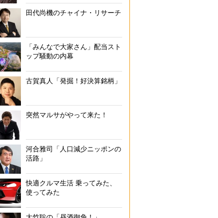
田代尚機のチャイナ・リサーチ
「みんなで大家さん」配当スト
ップ騒動の内幕
古賀真人「発掘！好決算銘柄」
突然マルサがやって来た！
河合雅司「人口減少ニッポンの
活路」
快適クルマ生活 乗ってみた、
使ってみた
大竹聡の「昼酒御免！」