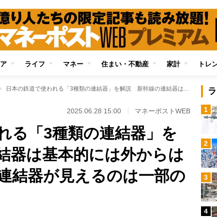
ア
ライフ
マネー
住まい・不動産
家計
トレ
日本の鉄道で使われる「3種類の連結器」を解説 新幹線の連結器は基本的には外からは見えない構造に、連結器が見えるのは一部の新幹線のみ
ラ
1
2025.06.28 15:00
マネーポストWEB
れる「3種類の連結器」を
2
結器は基本的には外からは
連結器が見えるのは一部の
3
4