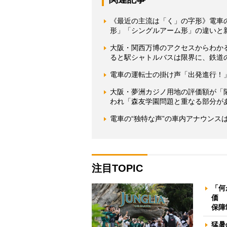
《最近の主流は「く」の字形》電車
形」「シングルアーム形」の違いと
大阪・関西万博のアクセスからわか
ると駅シャトルバスは限界に、鉄道
電車の運転士の掛け声「出発進行！
大阪・夢洲カジノ用地の評価額が「隣
われ「森友学園問題と重なる部分が
電車の“独特な声”の車内アナウンス
注目TOPIC
「何
価 
保障
猛暑