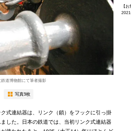
【お
202
立鉄道博物館にて筆者撮影
写真9枚
ク式連結器は、リンク（鎖）をフックに引っ掛
れました。日本の鉄道では、当初リンク式連結器