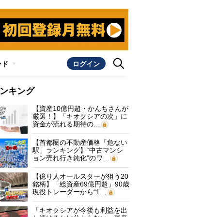
ンド
ログイン
ンキング
【資産10億円超・かんちさんが
厳選！】「キオクシアの次」に
資金が流れる期待の…
【首都圏の不動産価格「危ない
駅」ランキング】“中古マンシ
ョン売れ行き鈍化”のワ…
【億り人オールスターが狙う20
銘柄】「総資産69億円超」90歳
現役トレーダーから“1…
「キオクシアが今後も利益を出