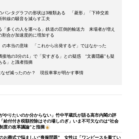
のパンタグラフの形状は3種類ある 「菱形」「下枠交差
新幹線の騒音を減らす工夫
る「多くの人を運べる」鉄道の圧倒的輸送力 来場者が増え
の割合が加速度的に増加する
」の本当の意味 「これから出発するぞ」ではなかった
接地の3分の1」で「安すぎる」との疑惑 “文書隠蔽”も疑
ある」と識者指摘
はなぜ減ったのか？ 現役車掌が明かす事情
がやりたいのか分からない」竹中平蔵氏が語る高市内閣の評
「給付付き税額控除はその場しのぎ」いま不可欠なのは“社会
制度の改革議論”と指摘
のお葬式で悩ましい“喪服問題” 女性は「ワンピースを着てい