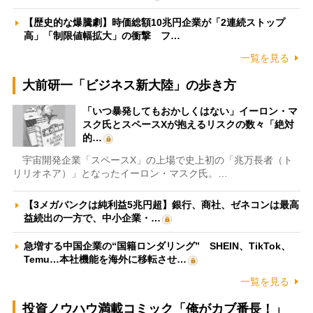
【歴史的な爆騰劇】時価総額10兆円企業が「2連続ストップ
高」「制限値幅拡大」の衝撃 フ…
一覧を見る
大前研一「ビジネス新大陸」の歩き方
「いつ暴発してもおかしくはない」イーロン・マ
スク氏とスペースXが抱えるリスクの数々「絶対
的…
宇宙開発企業「スペースX」の上場で史上初の「兆万長者（ト
リリオネア）」となったイーロン・マスク氏。…
【3メガバンクは純利益5兆円超】銀行、商社、ゼネコンは最高
益続出の一方で、中小企業・…
急増する中国企業の“国籍ロンダリング” SHEIN、TikTok、
Temu…本社機能を海外に移転させ…
一覧を見る
投資ノウハウ満載コミック「俺がカブ番長！」