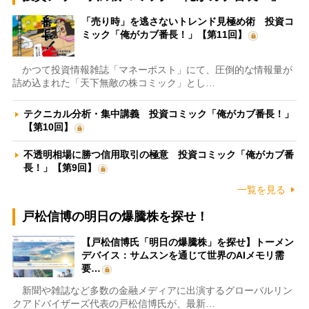
「売り時」を逃さないトレンド見極め術 投資コ
ミック「俺がカブ番長！」【第11回】
かつて投資情報雑誌「マネーポスト」にて、圧倒的な情報量が
詰め込まれた「天下無敵の株コミック」とし…
テクニカル分析・集中講義 投資コミック「俺がカブ番長！」
【第10回】
不透明相場に勝つ信用取引の極意 投資コミック「俺がカブ番
長！」【第9回】
一覧を見る
戸松信博の明日の爆騰株を探せ！
【戸松信博氏「明日の爆騰株」を探せ】トーメン
デバイス：サムスンを通じて世界のAIメモリ需
要…
新聞や雑誌など多数の金融メディアに出演するグローバルリン
クアドバイザーズ代表の戸松信博氏が、最新…