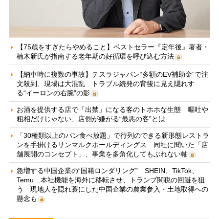
【75歳をすぎたらやめること】ベストセラー『定年後』著者・
楠木新氏が指南する老年期の好循環を呼び込む方法
【納車時に複数の事故】テスラジャパン“多額のEV補助金”で注
文殺到、現場は大混乱 トラブル続発の背後に見え隠れす
る“イーロンの右腕”の影
お酒を提供する店で「出禁」になる客のトホホな生態 嘔吐や
粗相だけじゃない、店側が嫌がる“最悪の客”とは
「30種類以上のパン食べ放題」で行列のできる新形態レストラ
ンを手掛けるサンマルクホールディングス 同社に聞いた「店
舗展開のコンセプト」、事業を多角化してもぶれない軸
急増する中国企業の“国籍ロンダリング” SHEIN、TikTok、
Temu…本社機能を海外に移転させ、トランプ関税の回避を狙
う 現地人を隠れ蓑にした中国企業の農業参入・土地取得への
懸念も