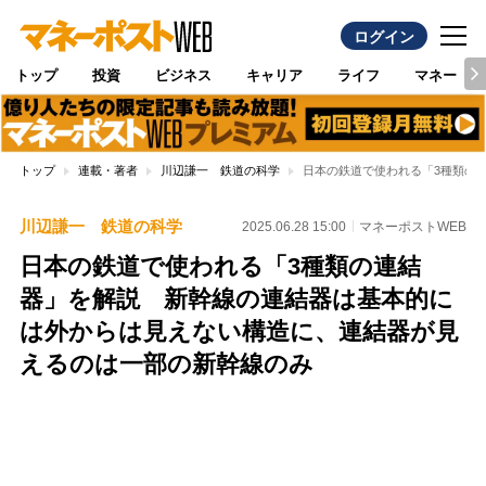
ログイン
トップ
投資
ビジネス
キャリア
ライフ
マネー
トップ
連載・著者
川辺謙一 鉄道の科学
日本の鉄道で使われる「3種類の
川辺謙一 鉄道の科学
2025.06.28 15:00
マネーポストWEB
日本の鉄道で使われる「3種類の連結
器」を解説 新幹線の連結器は基本的に
は外からは見えない構造に、連結器が見
えるのは一部の新幹線のみ
Loaded
:
95.43%
/
Unmute