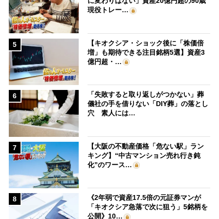
に変わりはない」資産20億円超の90歳
現役トレー…
【キオクシア・ショック後に「株価倍
5
増」も期待できる注目銘柄5選】資産3
億円超・…
「失敗すると取り返しがつかない」葬
6
儀社の手を借りない「DIY葬」の落とし
穴 素人には…
【大阪の不動産価格「危ない駅」ラン
7
キング】“中古マンション売れ行き鈍
化”のワース…
《2年弱で資産17.5倍の元証券マンが
8
「キオクシア急落で次に狙う」5銘柄を
公開》10…