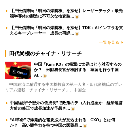
【戸松信博氏「明日の爆騰株」を探せ】レーザーテック：最先
端半導体の製造に不可欠な検査装…
【戸松信博氏「明日の爆騰株」を探せ】TDK：AIインフラを支
えるキープレーヤー 成長の再評…
一覧を見る
田代尚機のチャイナ・リサーチ
中国「Kimi K3」の衝撃に世界はどう対応するの
か？ 米財務長官が検討する「蒸留を行う中国
AI…
中国経済に精通する中国株投資の第一人者・田代尚機氏のプレ
ミアム連載「チャイナ・リサーチ」。中国企…
中国経済“予想外の低成長”で政策のテコ入れ必至か 経済運営
方針の修正で成長加速が予想さ…
“AI革命”で爆発的な需要拡大が見込まれる「CXO」とは何
か？ 高い競争力を持つ中国の医薬品…