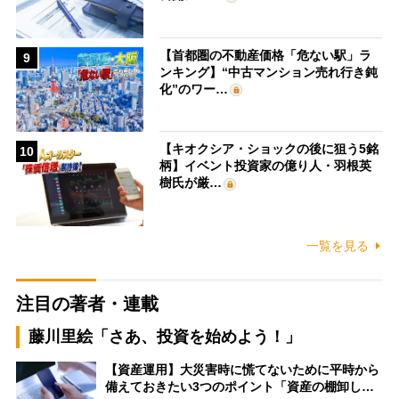
【首都圏の不動産価格「危ない駅」ラ
9
ンキング】“中古マンション売れ行き鈍
化”のワー…
【キオクシア・ショックの後に狙う5銘
10
柄】イベント投資家の億り人・羽根英
樹氏が厳…
一覧を見る
注目の著者・連載
藤川里絵「さあ、投資を始めよう！」
【資産運用】大災害時に慌てないために平時から
備えておきたい3つのポイント「資産の棚卸し…