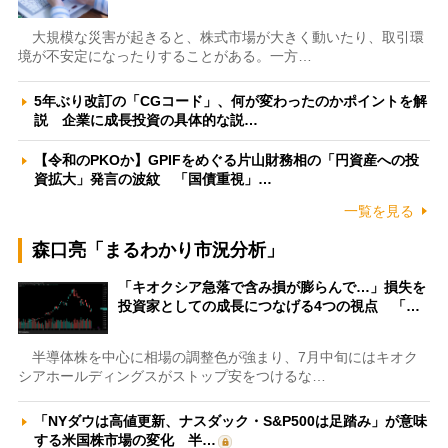
大規模な災害が起きると、株式市場が大きく動いたり、取引環
境が不安定になったりすることがある。一方…
5年ぶり改訂の「CGコード」、何が変わったのかポイントを解
説 企業に成長投資の具体的な説…
【令和のPKOか】GPIFをめぐる片山財務相の「円資産への投
資拡大」発言の波紋 「国債重視」…
一覧を見る
森口亮「まるわかり市況分析」
「キオクシア急落で含み損が膨らんで…」損失を
投資家としての成長につなげる4つの視点 「…
半導体株を中心に相場の調整色が強まり、7月中旬にはキオク
シアホールディングスがストップ安をつけるな…
「NYダウは高値更新、ナスダック・S&P500は足踏み」が意味
する米国株市場の変化 半…