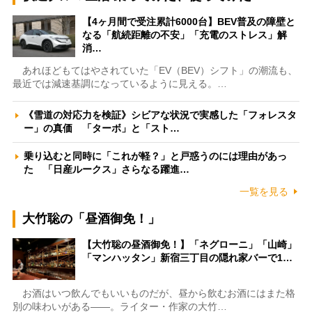
【4ヶ月間で受注累計6000台】BEV普及の障壁と
なる「航続距離の不安」「充電のストレス」解
消…
あれほどもてはやされていた「EV（BEV）シフト」の潮流も、
最近では減速基調になっているように見える。…
《雪道の対応力を検証》シビアな状況で実感した「フォレスタ
ー」の真価 「ターボ」と「スト…
乗り込むと同時に「これが軽？」と戸惑うのには理由があっ
た 「日産ルークス」さらなる躍進…
一覧を見る
大竹聡の「昼酒御免！」
【大竹聡の昼酒御免！】「ネグローニ」「山崎」
「マンハッタン」新宿三丁目の隠れ家バーで1…
お酒はいつ飲んでもいいものだが、昼から飲むお酒にはまた格
別の味わいがある――。ライター・作家の大竹…