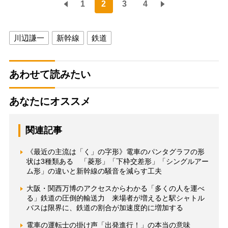
1
2
3
4
川辺謙一
新幹線
鉄道
あわせて読みたい
あなたにオススメ
関連記事
《最近の主流は「く」の字形》電車のパンタグラフの形
状は3種類ある 「菱形」「下枠交差形」「シングルアー
ム形」の違いと新幹線の騒音を減らす工夫
大阪・関西万博のアクセスからわかる「多くの人を運べ
る」鉄道の圧倒的輸送力 来場者が増えると駅シャトル
バスは限界に、鉄道の割合が加速度的に増加する
電車の運転士の掛け声「出発進行！」の本当の意味