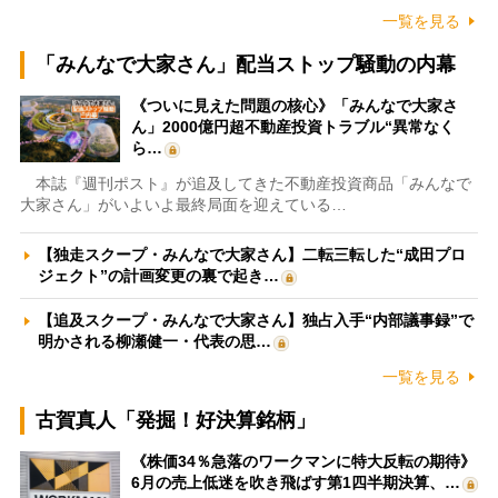
一覧を見る
「みんなで大家さん」配当ストップ騒動の内幕
《ついに見えた問題の核心》「みんなで大家さ
ん」2000億円超不動産投資トラブル“異常なく
ら…
本誌『週刊ポスト』が追及してきた不動産投資商品「みんなで
大家さん」がいよいよ最終局面を迎えている…
【独走スクープ・みんなで大家さん】二転三転した“成田プロ
ジェクト”の計画変更の裏で起き…
【追及スクープ・みんなで大家さん】独占入手“内部議事録”で
明かされる柳瀬健一・代表の思…
一覧を見る
古賀真人「発掘！好決算銘柄」
《株価34％急落のワークマンに特大反転の期待》
6月の売上低迷を吹き飛ばす第1四半期決算、…