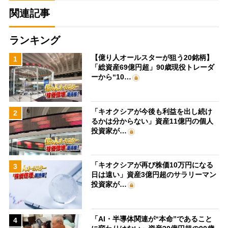
関連記事
ランキング
【億り人オールスターが狙う20銘柄】
1
「総資産69億円超」90歳現役トレーダ
ーから“10…
「キオクシアが今後も利益を出し続け
2
るかは分からない」資産11億円の個人
投資家が…
「キオクシアが再び株価10万円になる
3
日は遠い」資産3億円超のサラリーマン
投資家が…
「AI・半導体関連が“本命”であること
4