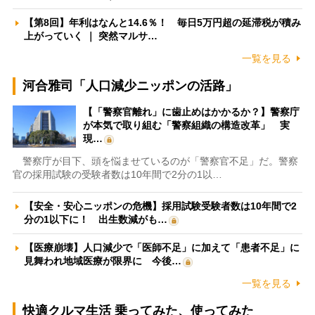
【第8回】年利はなんと14.6％！ 毎日5万円超の延滞税が積み
上がっていく ｜ 突然マルサ…
一覧を見る
河合雅司「人口減少ニッポンの活路」
【「警察官離れ」に歯止めはかかるか？】警察庁
が本気で取り組む「警察組織の構造改革」 実
現…
警察庁が目下、頭を悩ませているのが「警察官不足」だ。警察
官の採用試験の受験者数は10年間で2分の1以…
【安全・安心ニッポンの危機】採用試験受験者数は10年間で2
分の1以下に！ 出生数減がも…
【医療崩壊】人口減少で「医師不足」に加えて「患者不足」に
見舞われ地域医療が限界に 今後…
一覧を見る
快適クルマ生活 乗ってみた、使ってみた