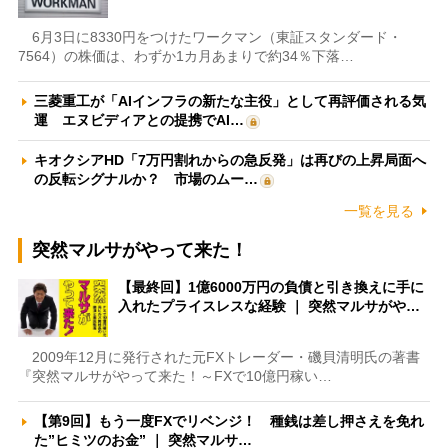
6月3日に8330円をつけたワークマン（東証スタンダード・
7564）の株価は、わずか1カ月あまりで約34％下落…
三菱重工が「AIインフラの新たな主役」として再評価される気
運 エヌビディアとの提携でAI…
キオクシアHD「7万円割れからの急反発」は再びの上昇局面へ
の反転シグナルか？ 市場のムー…
一覧を見る
突然マルサがやって来た！
【最終回】1億6000万円の負債と引き換えに手に
入れたプライスレスな経験 ｜ 突然マルサがや…
2009年12月に発行された元FXトレーダー・磯貝清明氏の著書
『突然マルサがやって来た！～FXで10億円稼い…
【第9回】もう一度FXでリベンジ！ 種銭は差し押さえを免れ
た”ヒミツのお金” ｜ 突然マルサ…