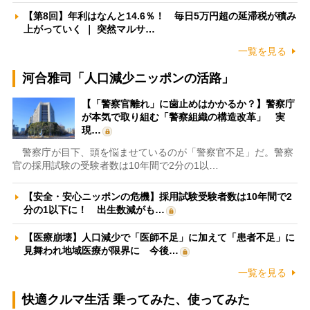
【第8回】年利はなんと14.6％！ 毎日5万円超の延滞税が積み
上がっていく ｜ 突然マルサ…
一覧を見る
河合雅司「人口減少ニッポンの活路」
【「警察官離れ」に歯止めはかかるか？】警察庁
が本気で取り組む「警察組織の構造改革」 実
現…
警察庁が目下、頭を悩ませているのが「警察官不足」だ。警察
官の採用試験の受験者数は10年間で2分の1以…
【安全・安心ニッポンの危機】採用試験受験者数は10年間で2
分の1以下に！ 出生数減がも…
【医療崩壊】人口減少で「医師不足」に加えて「患者不足」に
見舞われ地域医療が限界に 今後…
一覧を見る
快適クルマ生活 乗ってみた、使ってみた