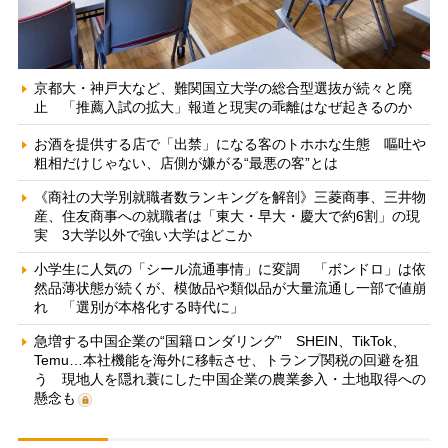
京都大・神戸大など、難関国立大学の総合型選抜が続々と廃
止 「推薦入試の拡大」報道と現実の乖離はなぜ起きるのか
お酒を提供する店で「出禁」になる客のトホホな生態 嘔吐や
粗相だけじゃない、店側が嫌がる“最悪の客”とは
《商社の大学別就職者数ランキングを解剖》三菱商事、三井物
産、住友商事への就職者は「東大・早大・慶大で約6割」の現
実 3大学以外で強い大学はどこか
小学生に人気の「シール流通事情」に変調 「ボンドロ」は依
然品薄状態が続くが、模倣品や類似品が大量流通し一部で値崩
れ 「選別が本格化する時代に」
急増する中国企業の“国籍ロンダリング” SHEIN、TikTok、
Temu…本社機能を海外に移転させ、トランプ関税の回避を狙
う 現地人を隠れ蓑にした中国企業の農業参入・土地取得への
懸念も