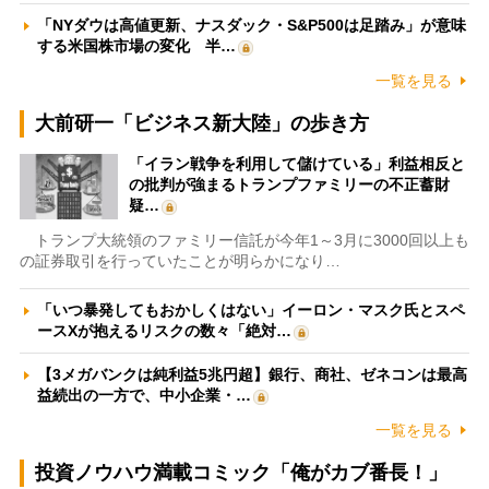
「NYダウは高値更新、ナスダック・S&P500は足踏み」が意味
する米国株市場の変化 半…
一覧を見る
大前研一「ビジネス新大陸」の歩き方
「イラン戦争を利用して儲けている」利益相反と
の批判が強まるトランプファミリーの不正蓄財
疑…
トランプ大統領のファミリー信託が今年1～3月に3000回以上も
の証券取引を行っていたことが明らかになり…
「いつ暴発してもおかしくはない」イーロン・マスク氏とスペ
ースXが抱えるリスクの数々「絶対…
【3メガバンクは純利益5兆円超】銀行、商社、ゼネコンは最高
益続出の一方で、中小企業・…
一覧を見る
投資ノウハウ満載コミック「俺がカブ番長！」