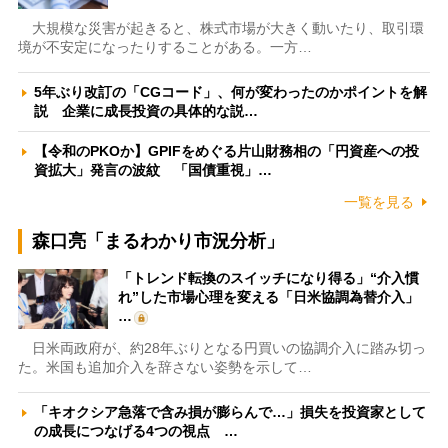
大規模な災害が起きると、株式市場が大きく動いたり、取引環
境が不安定になったりすることがある。一方…
5年ぶり改訂の「CGコード」、何が変わったのかポイントを解
説 企業に成長投資の具体的な説…
【令和のPKOか】GPIFをめぐる片山財務相の「円資産への投
資拡大」発言の波紋 「国債重視」…
一覧を見る
森口亮「まるわかり市況分析」
「トレンド転換のスイッチになり得る」“介入慣
れ”した市場心理を変える「日米協調為替介入」
…
日米両政府が、約28年ぶりとなる円買いの協調介入に踏み切っ
た。米国も追加介入を辞さない姿勢を示して…
「キオクシア急落で含み損が膨らんで…」損失を投資家として
の成長につなげる4つの視点 …