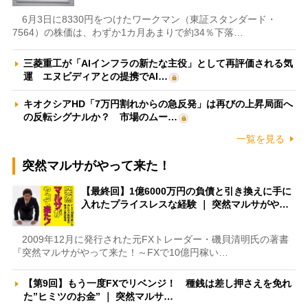
6月3日に8330円をつけたワークマン（東証スタンダード・
7564）の株価は、わずか1カ月あまりで約34％下落…
三菱重工が「AIインフラの新たな主役」として再評価される気
運 エヌビディアとの提携でAI…
キオクシアHD「7万円割れからの急反発」は再びの上昇局面へ
の反転シグナルか？ 市場のムー…
一覧を見る
突然マルサがやって来た！
【最終回】1億6000万円の負債と引き換えに手に
入れたプライスレスな経験 ｜ 突然マルサがや…
2009年12月に発行された元FXトレーダー・磯貝清明氏の著書
『突然マルサがやって来た！～FXで10億円稼い…
【第9回】もう一度FXでリベンジ！ 種銭は差し押さえを免れ
た”ヒミツのお金” ｜ 突然マルサ…