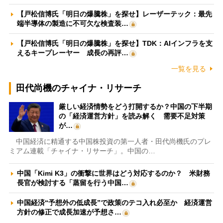
【戸松信博氏「明日の爆騰株」を探せ】レーザーテック：最先
端半導体の製造に不可欠な検査装…
【戸松信博氏「明日の爆騰株」を探せ】TDK：AIインフラを支
えるキープレーヤー 成長の再評…
一覧を見る
田代尚機のチャイナ・リサーチ
厳しい経済情勢をどう打開するか？中国の下半期
の「経済運営方針」を読み解く 需要不足対策
が…
中国経済に精通する中国株投資の第一人者・田代尚機氏のプレ
ミアム連載「チャイナ・リサーチ」。中国の…
中国「Kimi K3」の衝撃に世界はどう対応するのか？ 米財務
長官が検討する「蒸留を行う中国…
中国経済“予想外の低成長”で政策のテコ入れ必至か 経済運営
方針の修正で成長加速が予想さ…