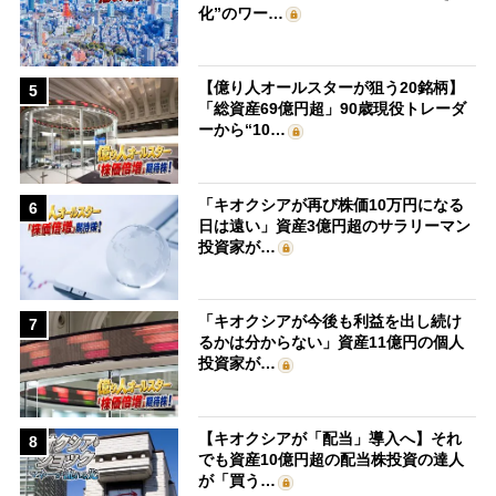
化”のワー…
【億り人オールスターが狙う20銘柄】
5
「総資産69億円超」90歳現役トレーダ
ーから“10…
「キオクシアが再び株価10万円になる
6
日は遠い」資産3億円超のサラリーマン
投資家が…
「キオクシアが今後も利益を出し続け
7
るかは分からない」資産11億円の個人
投資家が…
【キオクシアが「配当」導入へ】それ
8
でも資産10億円超の配当株投資の達人
が「買う…