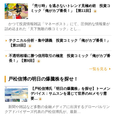
「売り時」を逃さないトレンド見極め術 投資コ
ミック「俺がカブ番長！」【第11回】
かつて投資情報雑誌「マネーポスト」にて、圧倒的な情報量が
詰め込まれた「天下無敵の株コミック」とし…
テクニカル分析・集中講義 投資コミック「俺がカブ番長！」
【第10回】
不透明相場に勝つ信用取引の極意 投資コミック「俺がカブ番
長！」【第9回】
一覧を見る
戸松信博の明日の爆騰株を探せ！
【戸松信博氏「明日の爆騰株」を探せ】トーメン
デバイス：サムスンを通じて世界のAIメモリ需
要…
新聞や雑誌など多数の金融メディアに出演するグローバルリン
クアドバイザーズ代表の戸松信博氏が、最新…