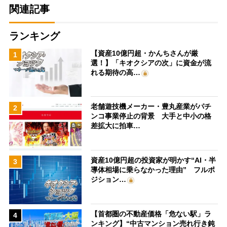
関連記事
ランキング
【資産10億円超・かんちさんが厳
1
選！】「キオクシアの次」に資金が流
れる期待の高…
老舗遊技機メーカー・豊丸産業がパチ
2
ンコ事業停止の背景 大手と中小の格
差拡大に拍車…
資産10億円超の投資家が明かす“AI・半
3
導体相場に乗らなかった理由” フルポ
ジション…
【首都圏の不動産価格「危ない駅」ラ
4
ンキング】“中古マンション売れ行き鈍