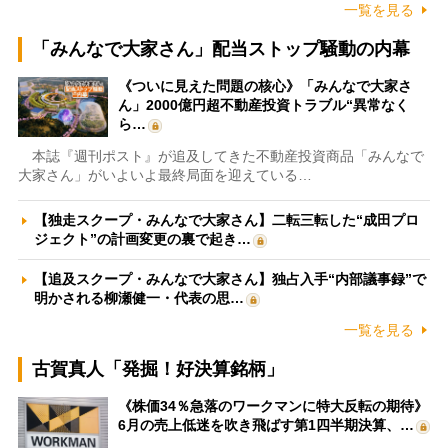
一覧を見る
「みんなで大家さん」配当ストップ騒動の内幕
《ついに見えた問題の核心》「みんなで大家さ
ん」2000億円超不動産投資トラブル“異常なく
ら…
本誌『週刊ポスト』が追及してきた不動産投資商品「みんなで
大家さん」がいよいよ最終局面を迎えている…
【独走スクープ・みんなで大家さん】二転三転した“成田プロ
ジェクト”の計画変更の裏で起き…
【追及スクープ・みんなで大家さん】独占入手“内部議事録”で
明かされる柳瀬健一・代表の思…
一覧を見る
古賀真人「発掘！好決算銘柄」
《株価34％急落のワークマンに特大反転の期待》
6月の売上低迷を吹き飛ばす第1四半期決算、…