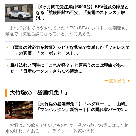
【4ヶ月間で受注累計6000台】BEV普及の障壁と
なる「航続距離の不安」「充電のストレス」解
消…
あれほどもてはやされていた「EV（BEV）シフト」の潮流も、
最近では減速基調になっているように見える。…
《雪道の対応力を検証》シビアな状況で実感した「フォレスタ
ー」の真価 「ターボ」と「スト…
乗り込むと同時に「これが軽？」と戸惑うのには理由があっ
た 「日産ルークス」さらなる躍進…
一覧を見る
大竹聡の「昼酒御免！」
【大竹聡の昼酒御免！】「ネグローニ」「山崎」
「マンハッタン」新宿三丁目の隠れ家バーで1…
お酒はいつ飲んでもいいものだが、昼から飲むお酒にはまた格
別の味わいがある――。ライター・作家の大竹…