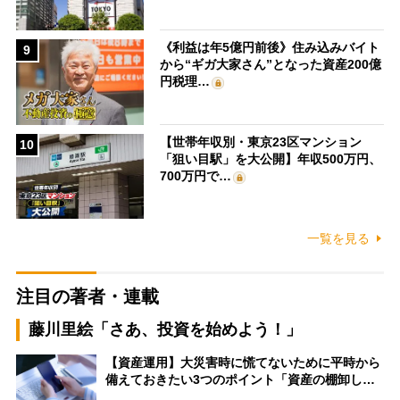
《利益は年5億円前後》住み込みバイト
9
から“ギガ大家さん”となった資産200億
円税理…
【世帯年収別・東京23区マンション
10
「狙い目駅」を大公開】年収500万円、
700万円で…
一覧を見る
注目の著者・連載
藤川里絵「さあ、投資を始めよう！」
【資産運用】大災害時に慌てないために平時から
備えておきたい3つのポイント「資産の棚卸し…