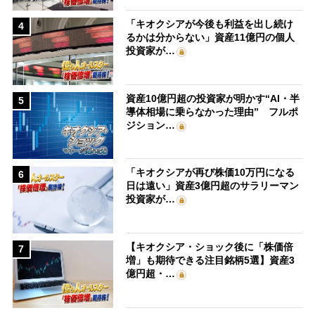
「キオクシアが今後も利益を出し続け
4
るかは分からない」資産11億円の個人
投資家が…
資産10億円超の投資家が明かす“AI・半
5
導体相場に乗らなかった理由” フルポ
ジション…
「キオクシアが再び株価10万円になる
6
日は遠い」資産3億円超のサラリーマン
投資家が…
【キオクシア・ショック後に「株価倍
7
増」も期待できる注目銘柄5選】資産3
億円超・…