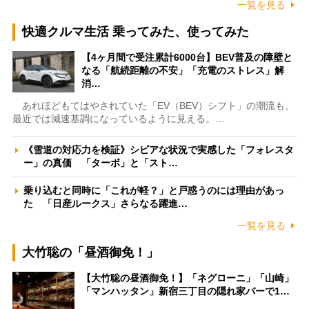
一覧を見る
快適クルマ生活 乗ってみた、使ってみた
【4ヶ月間で受注累計6000台】BEV普及の障壁と
なる「航続距離の不安」「充電のストレス」解
消…
あれほどもてはやされていた「EV（BEV）シフト」の潮流も、
最近では減速基調になっているように見える。…
《雪道の対応力を検証》シビアな状況で実感した「フォレスタ
ー」の真価 「ターボ」と「スト…
乗り込むと同時に「これが軽？」と戸惑うのには理由があっ
た 「日産ルークス」さらなる躍進…
一覧を見る
大竹聡の「昼酒御免！」
【大竹聡の昼酒御免！】「ネグローニ」「山崎」
「マンハッタン」新宿三丁目の隠れ家バーで1…