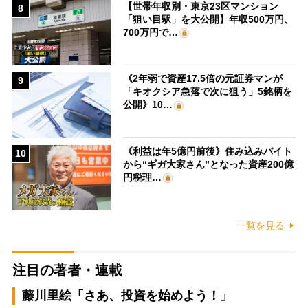
【世帯年収別・東京23区マンション
8
「狙い目駅」を大公開】年収500万円、
700万円で…
《2年弱で資産17.5倍の元証券マンが
9
「キオクシア急落で次に狙う」5銘柄を
公開》10…
《利益は年5億円前後》住み込みバイト
10
から“ギガ大家さん”となった資産200億
円税理…
一覧を見る
注目の著者・連載
藤川里絵「さあ、投資を始めよう！」