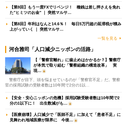
【第9回】もう一度FXでリベンジ！ 種銭は差し押さえを免れ
た”ヒミツのお金” ｜ 突然マルサ…
【第8回】年利はなんと14.6％！ 毎日5万円超の延滞税が積み
上がっていく ｜ 突然マルサ…
一覧を見る
河合雅司「人口減少ニッポンの活路」
【「警察官離れ」に歯止めはかかるか？】警察庁
が本気で取り組む「警察組織の構造改革」 実
現…
警察庁が目下、頭を悩ませているのが「警察官不足」だ。警察
官の採用試験の受験者数は10年間で2分の1以…
【安全・安心ニッポンの危機】採用試験受験者数は10年間で2
分の1以下に！ 出生数減がも…
【医療崩壊】人口減少で「医師不足」に加えて「患者不足」に
見舞われ地域医療が限界に 今後…