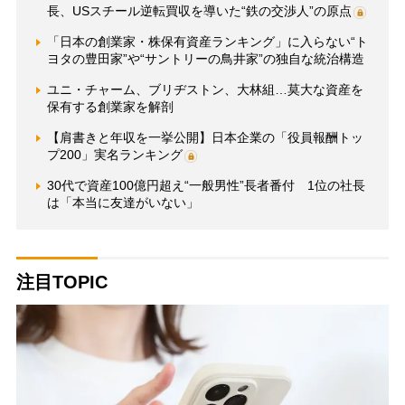
長、USスチール逆転買収を導いた“鉄の交渉人”の原点
「日本の創業家・株保有資産ランキング」に入らない“ト
ヨタの豊田家”や“サントリーの鳥井家”の独自な統治構造
ユニ・チャーム、ブリヂストン、大林組…莫大な資産を
保有する創業家を解剖
【肩書きと年収を一挙公開】日本企業の「役員報酬トッ
プ200」実名ランキング
30代で資産100億円超え“一般男性”長者番付 1位の社長
は「本当に友達がいない」
注目TOPIC