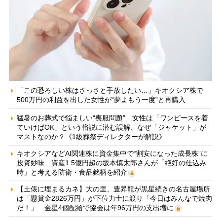
「この恐ろしい株はさっさと手放したい…」キオクシア株で
500万円の利益を出した女性が“夢よもう一度”と再購入
猛暑のお葬式で悩ましい“喪服問題” 女性は「ワンピースを着
ていけばOK」という俗説に潜む誤解、なぜ「ジャケット」が
マストなのか？《1級葬祭ディレクターが解説》
キオクシアなどAI関連株に資金集中で“割安になった成長株”に
投資妙味 資産1.5億円超の坂本慎太郎さんが「絶好の仕込み
時」と考える防衛・食品銘柄を紹介
【土俵に埋まるカネ】大の里、豊昇龍が黒星続きの名古屋場所
は「懸賞金2826万円」が下位力士に渡り「今日はみんなで焼肉
だ！」 金星4個配給で協会は年96万円の支出増に