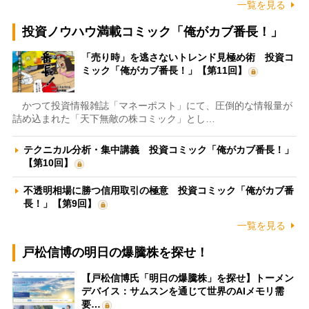
一覧を見る
投資ノウハウ満載コミック「俺がカブ番長！」
「売り時」を逃さないトレンド見極め術 投資コ
ミック「俺がカブ番長！」【第11回】
かつて投資情報雑誌「マネーポスト」にて、圧倒的な情報量が
詰め込まれた「天下無敵の株コミック」とし…
テクニカル分析・集中講義 投資コミック「俺がカブ番長！」
【第10回】
不透明相場に勝つ信用取引の極意 投資コミック「俺がカブ番
長！」【第9回】
一覧を見る
戸松信博の明日の爆騰株を探せ！
【戸松信博氏「明日の爆騰株」を探せ】トーメン
デバイス：サムスンを通じて世界のAIメモリ需
要…