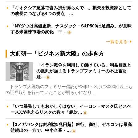
「キオクシア急落で含み損が膨らんで…」損失を投資家として
の成長につなげる4つの視点 …
「NYダウは高値更新、ナスダック・S&P500は足踏み」が意味
する米国株市場の変化 半…
一覧を見る
大前研一「ビジネス新大陸」の歩き方
「イラン戦争を利用して儲けている」利益相反と
の批判が強まるトランプファミリーの不正蓄財
疑…
トランプ大統領のファミリー信託が今年1～3月に3000回以上も
の証券取引を行っていたことが明らかになり…
「いつ暴発してもおかしくはない」イーロン・マスク氏とスペ
ースXが抱えるリスクの数々「絶対…
【3メガバンクは純利益5兆円超】銀行、商社、ゼネコンは最高
益続出の一方で、中小企業・…