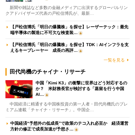
新聞や雑誌など多数の金融メディアに出演するグローバルリン
クアドバイザーズ代表の戸松信博氏が、最新…
【戸松信博氏「明日の爆騰株」を探せ】レーザーテック：最先
端半導体の製造に不可欠な検査装…
【戸松信博氏「明日の爆騰株」を探せ】TDK：AIインフラを支
えるキープレーヤー 成長の再評…
一覧を見る
田代尚機のチャイナ・リサーチ
中国「Kimi K3」の衝撃に世界はどう対応するの
か？ 米財務長官が検討する「蒸留を行う中国
AI…
中国経済に精通する中国株投資の第一人者・田代尚機氏のプレ
ミアム連載「チャイナ・リサーチ」。中国企…
中国経済“予想外の低成長”で政策のテコ入れ必至か 経済運営
方針の修正で成長加速が予想さ…