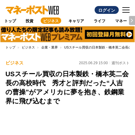
ログイン
トップ
投資
ビジネス
キャリア
ライフ
マネー
トップ
ビジネス
企業・業界
USスチール買収の日本製鉄・橋本英二会長の高
ビジネス
2025.06.29 15:00
週刊ポスト
USスチール買収の日本製鉄・橋本英二会
長の高校時代 秀才と評判だった“人吉
の曹操”がアメリカに夢を抱き、鉄鋼業
界に飛び込むまで
Loaded
:
100.00%
/
Unmute