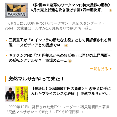
《株価34％急落のワークマンに特大反転の期待》
6月の売上低迷を吹き飛ばす第1四半期決算、…
6月3日に8330円をつけたワークマン（東証スタンダード・
7564）の株価は、わずか1カ月あまりで約34％下落…
三菱重工が「AIインフラの新たな主役」として再評価される気
運 エヌビディアとの提携でAI…
キオクシアHD「7万円割れからの急反発」は再びの上昇局面へ
の反転シグナルか？ 市場のムー…
一覧を見る
突然マルサがやって来た！
【最終回】1億6000万円の負債と引き換えに手に
入れたプライスレスな経験 ｜ 突然マルサがや…
2009年12月に発行された元FXトレーダー・磯貝清明氏の著書
『突然マルサがやって来た！～FXで10億円稼い…