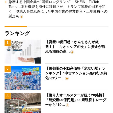
急増する中国企業の“国籍ロンダリング” SHEIN、TikTok、
Temu…本社機能を海外に移転させ、トランプ関税の回避を狙
う 現地人を隠れ蓑にした中国企業の農業参入・土地取得への
懸念も
ランキング
【資産10億円超・かんちさんが厳
1
選！】「キオクシアの次」に資金が流
れる期待の高…
【首都圏の不動産価格「危ない駅」ラ
2
ンキング】“中古マンション売れ行き鈍
化”のワー…
【億り人オールスターが狙う20銘柄】
3
「総資産69億円超」90歳現役トレーダ
ーから“10…