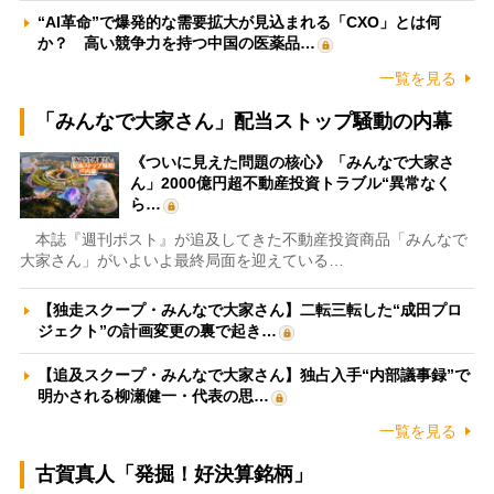
“AI革命”で爆発的な需要拡大が見込まれる「CXO」とは何
か？ 高い競争力を持つ中国の医薬品…
一覧を見る
「みんなで大家さん」配当ストップ騒動の内幕
《ついに見えた問題の核心》「みんなで大家さ
ん」2000億円超不動産投資トラブル“異常なく
ら…
本誌『週刊ポスト』が追及してきた不動産投資商品「みんなで
大家さん」がいよいよ最終局面を迎えている…
【独走スクープ・みんなで大家さん】二転三転した“成田プロ
ジェクト”の計画変更の裏で起き…
【追及スクープ・みんなで大家さん】独占入手“内部議事録”で
明かされる柳瀬健一・代表の思…
一覧を見る
古賀真人「発掘！好決算銘柄」