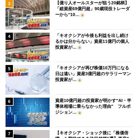
【億り人オールスターが狙う20銘柄】
3
「総資産69億円超」90歳現役トレーダ
ーから“10…
「キオクシアが今後も利益を出し続け
4
るかは分からない」資産11億円の個人
投資家が…
「キオクシアが再び株価10万円になる
5
日は遠い」資産3億円超のサラリーマン
投資家が…
資産10億円超の投資家が明かす“AI・半
6
導体相場に乗らなかった理由” フルポ
ジション…
【キオクシア・ショック後に「株価倍
7