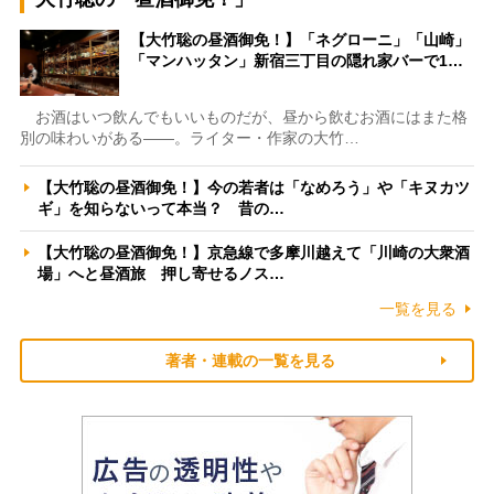
【大竹聡の昼酒御免！】「ネグローニ」「山崎」
「マンハッタン」新宿三丁目の隠れ家バーで1…
お酒はいつ飲んでもいいものだが、昼から飲むお酒にはまた格
別の味わいがある――。ライター・作家の大竹…
【大竹聡の昼酒御免！】今の若者は「なめろう」や「キヌカツ
ギ」を知らないって本当？ 昔の…
【大竹聡の昼酒御免！】京急線で多摩川越えて「川崎の大衆酒
場」へと昼酒旅 押し寄せるノス…
一覧を見る
著者・連載の一覧を見る