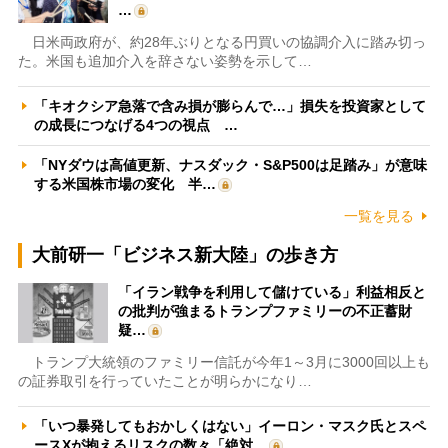
…
日米両政府が、約28年ぶりとなる円買いの協調介入に踏み切っ
た。米国も追加介入を辞さない姿勢を示して…
「キオクシア急落で含み損が膨らんで…」損失を投資家として
の成長につなげる4つの視点 …
「NYダウは高値更新、ナスダック・S&P500は足踏み」が意味
する米国株市場の変化 半…
一覧を見る
大前研一「ビジネス新大陸」の歩き方
「イラン戦争を利用して儲けている」利益相反と
の批判が強まるトランプファミリーの不正蓄財
疑…
トランプ大統領のファミリー信託が今年1～3月に3000回以上も
の証券取引を行っていたことが明らかになり…
「いつ暴発してもおかしくはない」イーロン・マスク氏とスペ
ースXが抱えるリスクの数々「絶対…