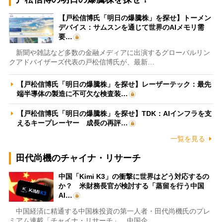
【戸松信博氏「明日の爆騰株」を探せ】トーメン
デバイス：サムスンを通じて世界のAIメモリ需
要…
新聞や雑誌など多数の金融メディアに出演するグローバルリン
クアドバイザーズ代表の戸松信博氏が、最新…
【戸松信博氏「明日の爆騰株」を探せ】レーザーテック：最先
端半導体の製造に不可欠な検査装…
【戸松信博氏「明日の爆騰株」を探せ】TDK：AIインフラを支
えるキープレーヤー 成長の再評…
一覧を見る
田代尚機のチャイナ・リサーチ
中国「Kimi K3」の衝撃に世界はどう対応するの
か？ 米財務長官が検討する「蒸留を行う中国
AI…
中国経済に精通する中国株投資の第一人者・田代尚機氏のプレ
ミアム連載「チャイナ・リサーチ」。中国企…