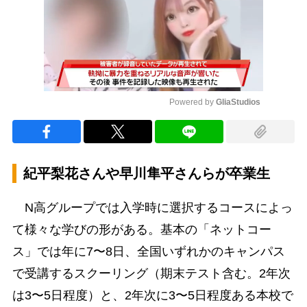
Powered by 
GliaStudios
Mute
紀平梨花さんや早川隼平さんらが卒業生
N高グループでは入学時に選択するコースによっ
て様々な学びの形がある。基本の「ネットコー
ス」では年に7〜8日、全国いずれかのキャンパス
で受講するスクーリング（期末テスト含む。2年次
は3〜5日程度）と、2年次に3〜5日程度ある本校で