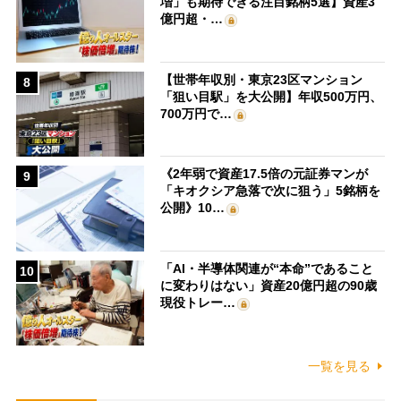
増」も期待できる注目銘柄5選】資産3
億円超・…
【世帯年収別・東京23区マンション
8
「狙い目駅」を大公開】年収500万円、
700万円で…
《2年弱で資産17.5倍の元証券マンが
9
「キオクシア急落で次に狙う」5銘柄を
公開》10…
「AI・半導体関連が“本命”であること
10
に変わりはない」資産20億円超の90歳
現役トレー…
一覧を見る