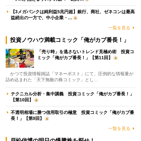
【3メガバンクは純利益5兆円超】銀行、商社、ゼネコンは最高
益続出の一方で、中小企業・…
一覧を見る
投資ノウハウ満載コミック「俺がカブ番長！」
「売り時」を逃さないトレンド見極め術 投資コ
ミック「俺がカブ番長！」【第11回】
かつて投資情報雑誌「マネーポスト」にて、圧倒的な情報量が
詰め込まれた「天下無敵の株コミック」とし…
テクニカル分析・集中講義 投資コミック「俺がカブ番長！」
【第10回】
不透明相場に勝つ信用取引の極意 投資コミック「俺がカブ番
長！」【第9回】
一覧を見る
戸松信博の明日の爆騰株を探せ！