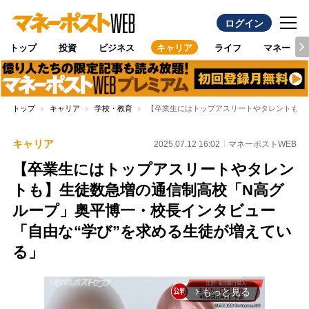
ログイン
トップ
投資
ビジネス
キャリア
ライフ
マネー
トップ
キャリア
学校・教育
【卒業生にはトップアスリートやタレントも】
キャリア
2025.07.12 16:02
マネーポストWEB
【卒業生にはトップアスリートやタレン
トも】生徒数急増の通信制高校「N高グ
ループ」奥平博一・校長インタビュー
「自由な“学び”を求める生徒が増えてい
る」
もっと見る
arrow_forward_ios