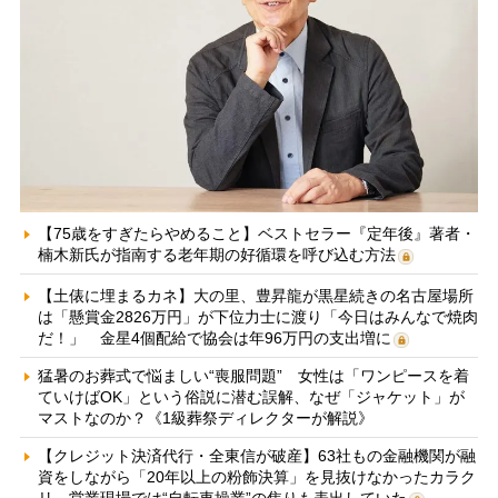
【75歳をすぎたらやめること】ベストセラー『定年後』著者・
楠木新氏が指南する老年期の好循環を呼び込む方法
【土俵に埋まるカネ】大の里、豊昇龍が黒星続きの名古屋場所
は「懸賞金2826万円」が下位力士に渡り「今日はみんなで焼肉
だ！」 金星4個配給で協会は年96万円の支出増に
猛暑のお葬式で悩ましい“喪服問題” 女性は「ワンピースを着
ていけばOK」という俗説に潜む誤解、なぜ「ジャケット」が
マストなのか？《1級葬祭ディレクターが解説》
【クレジット決済代行・全東信が破産】63社もの金融機関が融
資をしながら「20年以上の粉飾決算」を見抜けなかったカラク