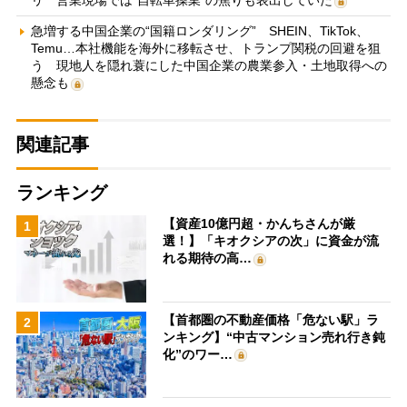
リ 営業現場では“自転車操業”の焦りも表出していた
急増する中国企業の“国籍ロンダリング” SHEIN、TikTok、
Temu…本社機能を海外に移転させ、トランプ関税の回避を狙
う 現地人を隠れ蓑にした中国企業の農業参入・土地取得への
懸念も
関連記事
ランキング
【資産10億円超・かんちさんが厳
1
選！】「キオクシアの次」に資金が流
れる期待の高…
【首都圏の不動産価格「危ない駅」ラ
2
ンキング】“中古マンション売れ行き鈍
化”のワー…