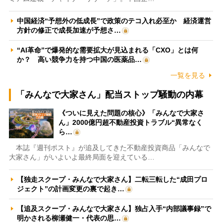
中国経済“予想外の低成長”で政策のテコ入れ必至か 経済運営
方針の修正で成長加速が予想さ…
“AI革命”で爆発的な需要拡大が見込まれる「CXO」とは何
か？ 高い競争力を持つ中国の医薬品…
一覧を見る
「みんなで大家さん」配当ストップ騒動の内幕
《ついに見えた問題の核心》「みんなで大家さ
ん」2000億円超不動産投資トラブル“異常なく
ら…
本誌『週刊ポスト』が追及してきた不動産投資商品「みんなで
大家さん」がいよいよ最終局面を迎えている…
【独走スクープ・みんなで大家さん】二転三転した“成田プロ
ジェクト”の計画変更の裏で起き…
【追及スクープ・みんなで大家さん】独占入手“内部議事録”で
明かされる柳瀬健一・代表の思…