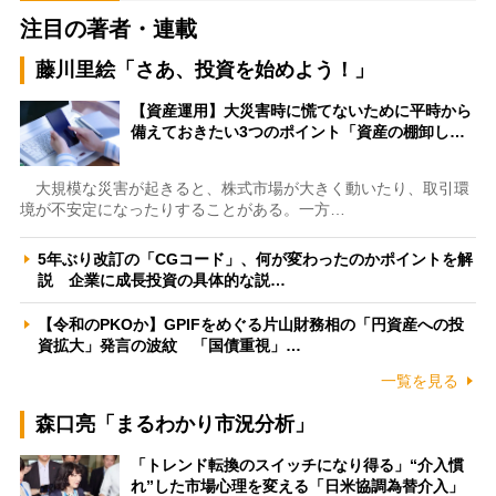
注目の著者・連載
藤川里絵「さあ、投資を始めよう！」
【資産運用】大災害時に慌てないために平時から
備えておきたい3つのポイント「資産の棚卸し…
大規模な災害が起きると、株式市場が大きく動いたり、取引環
境が不安定になったりすることがある。一方…
5年ぶり改訂の「CGコード」、何が変わったのかポイントを解
説 企業に成長投資の具体的な説…
【令和のPKOか】GPIFをめぐる片山財務相の「円資産への投
資拡大」発言の波紋 「国債重視」…
一覧を見る
森口亮「まるわかり市況分析」
「トレンド転換のスイッチになり得る」“介入慣
れ”した市場心理を変える「日米協調為替介入」