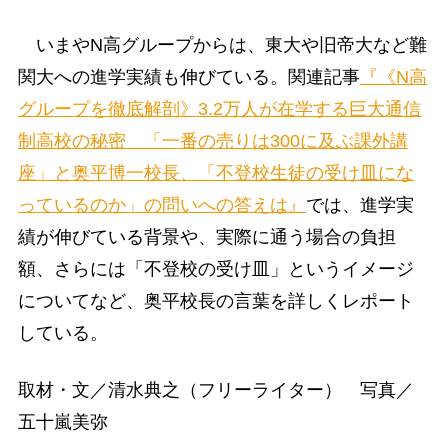
いまやN高グループからは、東大や旧帝大など難
関大への進学実績も伸びている。関連記事
『《N高
グループを徹底解剖》3.2万人が在学する巨大通信
制高校の秘密 「一番の売りは300に及ぶ課外講
座」と奥平博一校長、「不登校生徒の受け皿にな
っているのか」の問いへの答えは』
では、進学実
績が伸びている背景や、実際に通う場合の負担
額、さらには「不登校の受け皿」というイメージ
についてなど、奥平校長の言葉を詳しくレポート
している。
取材・文／清水典之（フリーライター） 写真／
五十嵐美弥