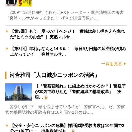
2009年12月に発行された元FXトレーダー・磯貝清明氏の著書
『突然マルサがやって来た！～FXで10億円稼い…
【第9回】もう一度FXでリベンジ！ 種銭は差し押さえを免れ
た”ヒミツのお金” ｜ 突然マルサ…
【第8回】年利はなんと14.6％！ 毎日5万円超の延滞税が積み
上がっていく ｜ 突然マルサ…
一覧を見る
河合雅司「人口減少ニッポンの活路」
【「警察官離れ」に歯止めはかかるか？】警察庁
が本気で取り組む「警察組織の構造改革」 実
現…
警察庁が目下、頭を悩ませているのが「警察官不足」だ。警察
官の採用試験の受験者数は10年間で2分の1以…
【安全・安心ニッポンの危機】採用試験受験者数は10年間で2
分の1以下に！ 出生数減がも…