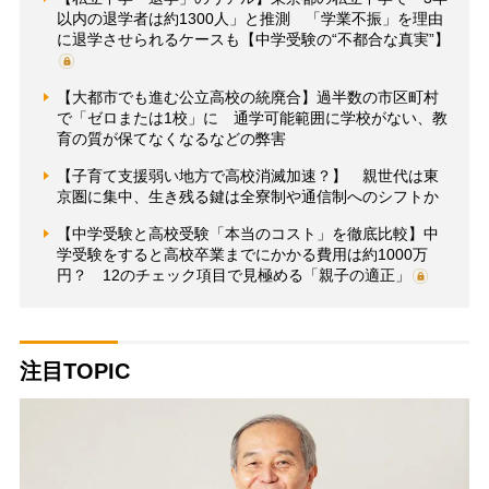
以内の退学者は約1300人」と推測 「学業不振」を理由
に退学させられるケースも【中学受験の“不都合な真実”】
【大都市でも進む公立高校の統廃合】過半数の市区町村
で「ゼロまたは1校」に 通学可能範囲に学校がない、教
育の質が保てなくなるなどの弊害
【子育て支援弱い地方で高校消滅加速？】 親世代は東
京圏に集中、生き残る鍵は全寮制や通信制へのシフトか
【中学受験と高校受験「本当のコスト」を徹底比較】中
学受験をすると高校卒業までにかかる費用は約1000万
円？ 12のチェック項目で見極める「親子の適正」
注目TOPIC