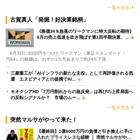
一覧を見る
古賀真人「発掘！好決算銘柄」
《株価34％急落のワークマンに特大反転の期待》
6月の売上低迷を吹き飛ばす第1四半期決算、…
6月3日に8330円をつけたワークマン（東証スタンダード・
7564）の株価は、わずか1カ月あまりで約34％下落…
三菱重工が「AIインフラの新たな主役」として再評価される気
運 エヌビディアとの提携でAI…
キオクシアHD「7万円割れからの急反発」は再びの上昇局面へ
の反転シグナルか？ 市場のムー…
一覧を見る
突然マルサがやって来た！
【最終回】1億6000万円の負債と引き換えに手に
入れたプライスレスな経験 ｜ 突然マルサがや…