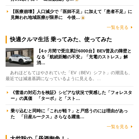
【医療崩壊】人口減少で「医師不足」に加えて「患者不足」に
見舞われ地域医療が限界に 今後…
一覧を見る
快適クルマ生活 乗ってみた、使ってみた
【4ヶ月間で受注累計6000台】BEV普及の障壁と
なる「航続距離の不安」「充電のストレス」解
消…
あれほどもてはやされていた「EV（BEV）シフト」の潮流も、
最近では減速基調になっているように見える。…
《雪道の対応力を検証》シビアな状況で実感した「フォレスタ
ー」の真価 「ターボ」と「スト…
乗り込むと同時に「これが軽？」と戸惑うのには理由があっ
た 「日産ルークス」さらなる躍進…
一覧を見る
大竹聡の「昼酒御免！」