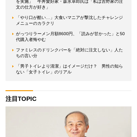
を実施」 牛丼愛好家・森永卓郎氏は「私は吉野家の注
文の仕方が好き」
「やり口が酷い…」大食いマニアが撃沈したチャレンジ
メニューのカラクリ
がっつりラーメン月額8600円、「読みが甘かった」と50
代購入者悔やむ
ファミレスのドリンクバーを「絶対に注文しない」人た
ちの言い分
「男子トイレより清潔」はイメージだけ？ 男性の知ら
ない「女子トイレ」のリアル
注目TOPIC