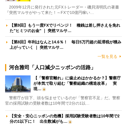
2009年12月に発行された元FXトレーダー・磯貝清明氏の著書
『突然マルサがやって来た！～FXで10億円稼い…
【第9回】もう一度FXでリベンジ！ 種銭は差し押さえを免れ
た”ヒミツのお金” ｜ 突然マルサ…
【第8回】年利はなんと14.6％！ 毎日5万円超の延滞税が積み
上がっていく ｜ 突然マルサ…
一覧を見る
河合雅司「人口減少ニッポンの活路」
【「警察官離れ」に歯止めはかかるか？】警察庁
が本気で取り組む「警察組織の構造改革」 実
現…
警察庁が目下、頭を悩ませているのが「警察官不足」だ。警察
官の採用試験の受験者数は10年間で2分の1以…
【安全・安心ニッポンの危機】採用試験受験者数は10年間で2
分の1以下に！ 出生数減がも…