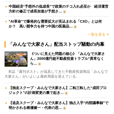
中国経済“予想外の低成長”で政策のテコ入れ必至か 経済運営
方針の修正で成長加速が予想さ…
“AI革命”で爆発的な需要拡大が見込まれる「CXO」とは何
か？ 高い競争力を持つ中国の医薬品…
一覧を見る
「みんなで大家さん」配当ストップ騒動の内幕
《ついに見えた問題の核心》「みんなで大家さ
ん」2000億円超不動産投資トラブル“異常なく
ら…
本誌『週刊ポスト』が追及してきた不動産投資商品「みんなで
大家さん」がいよいよ最終局面を迎えている…
【独走スクープ・みんなで大家さん】二転三転した“成田プロ
ジェクト”の計画変更の裏で起き…
【追及スクープ・みんなで大家さん】独占入手“内部議事録”で
明かされる柳瀬健一・代表の思…