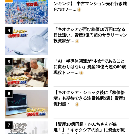
ンキング】“中古マンション売れ行き鈍
化”のワー…
「キオクシアが再び株価10万円になる
4
日は遠い」資産3億円超のサラリーマン
投資家が…
「AI・半導体関連が“本命”であること
5
に変わりはない」資産20億円超の90歳
現役トレー…
【キオクシア・ショック後に「株価倍
6
増」も期待できる注目銘柄5選】資産3
億円超・…
【資産10億円超・かんちさんが厳
7
選！】「キオクシアの次」に資金が流