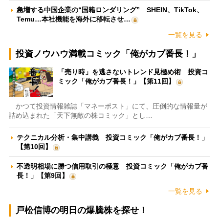
急増する中国企業の“国籍ロンダリング” SHEIN、TikTok、
Temu…本社機能を海外に移転させ…
一覧を見る
投資ノウハウ満載コミック「俺がカブ番長！」
「売り時」を逃さないトレンド見極め術 投資コ
ミック「俺がカブ番長！」【第11回】
かつて投資情報雑誌「マネーポスト」にて、圧倒的な情報量が
詰め込まれた「天下無敵の株コミック」とし…
テクニカル分析・集中講義 投資コミック「俺がカブ番長！」
【第10回】
不透明相場に勝つ信用取引の極意 投資コミック「俺がカブ番
長！」【第9回】
一覧を見る
戸松信博の明日の爆騰株を探せ！