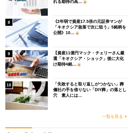
れる期待の高…
《2年弱で資産17.5倍の元証券マンが
8
「キオクシア急落で次に狙う」5銘柄を
公開》10…
【資産11億円マック・チェリーさん厳
9
選「キオクシア・ショック」後に大化
け期待4銘…
「失敗すると取り返しがつかない」葬
10
儀社の手を借りない「DIY葬」の落とし
穴 素人には…
一覧を見る