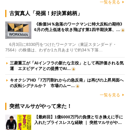
一覧を見る
古賀真人「発掘！好決算銘柄」
《株価34％急落のワークマンに特大反転の期待》
6月の売上低迷を吹き飛ばす第1四半期決算、…
6月3日に8330円をつけたワークマン（東証スタンダード・
7564）の株価は、わずか1カ月あまりで約34％下落…
三菱重工が「AIインフラの新たな主役」として再評価される気
運 エヌビディアとの提携でAI…
キオクシアHD「7万円割れからの急反発」は再びの上昇局面へ
の反転シグナルか？ 市場のムー…
一覧を見る
突然マルサがやって来た！
【最終回】1億6000万円の負債と引き換えに手に
入れたプライスレスな経験 ｜ 突然マルサがや…