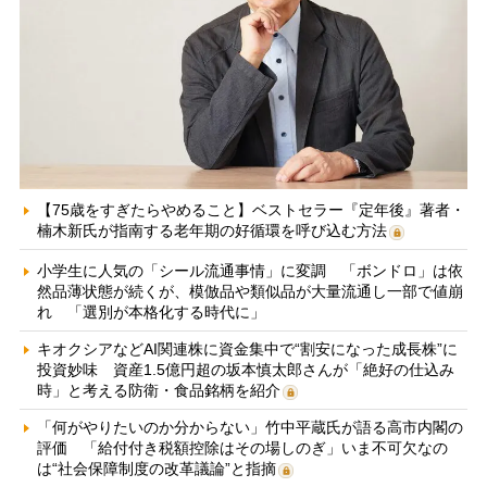
【75歳をすぎたらやめること】ベストセラー『定年後』著者・
楠木新氏が指南する老年期の好循環を呼び込む方法
小学生に人気の「シール流通事情」に変調 「ボンドロ」は依
然品薄状態が続くが、模倣品や類似品が大量流通し一部で値崩
れ 「選別が本格化する時代に」
キオクシアなどAI関連株に資金集中で“割安になった成長株”に
投資妙味 資産1.5億円超の坂本慎太郎さんが「絶好の仕込み
時」と考える防衛・食品銘柄を紹介
「何がやりたいのか分からない」竹中平蔵氏が語る高市内閣の
評価 「給付付き税額控除はその場しのぎ」いま不可欠なの
は“社会保障制度の改革議論”と指摘