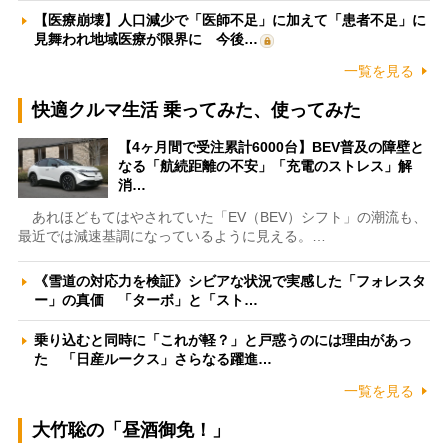
【医療崩壊】人口減少で「医師不足」に加えて「患者不足」に
見舞われ地域医療が限界に 今後…
一覧を見る
快適クルマ生活 乗ってみた、使ってみた
【4ヶ月間で受注累計6000台】BEV普及の障壁と
なる「航続距離の不安」「充電のストレス」解
消…
あれほどもてはやされていた「EV（BEV）シフト」の潮流も、
最近では減速基調になっているように見える。…
《雪道の対応力を検証》シビアな状況で実感した「フォレスタ
ー」の真価 「ターボ」と「スト…
乗り込むと同時に「これが軽？」と戸惑うのには理由があっ
た 「日産ルークス」さらなる躍進…
一覧を見る
大竹聡の「昼酒御免！」