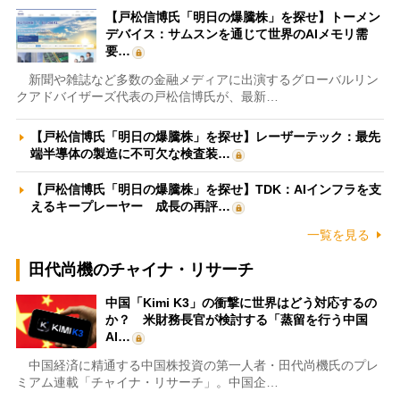
【戸松信博氏「明日の爆騰株」を探せ】トーメン
デバイス：サムスンを通じて世界のAIメモリ需
要…
新聞や雑誌など多数の金融メディアに出演するグローバルリン
クアドバイザーズ代表の戸松信博氏が、最新…
【戸松信博氏「明日の爆騰株」を探せ】レーザーテック：最先
端半導体の製造に不可欠な検査装…
【戸松信博氏「明日の爆騰株」を探せ】TDK：AIインフラを支
えるキープレーヤー 成長の再評…
一覧を見る
田代尚機のチャイナ・リサーチ
中国「Kimi K3」の衝撃に世界はどう対応するの
か？ 米財務長官が検討する「蒸留を行う中国
AI…
中国経済に精通する中国株投資の第一人者・田代尚機氏のプレ
ミアム連載「チャイナ・リサーチ」。中国企…