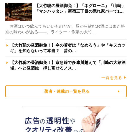
【大竹聡の昼酒御免！】「ネグローニ」「山崎」
「マンハッタン」新宿三丁目の隠れ家バーで1…
お酒はいつ飲んでもいいものだが、昼から飲むお酒にはまた格
別の味わいがある――。ライター・作家の大竹…
【大竹聡の昼酒御免！】今の若者は「なめろう」や「キヌカツ
ギ」を知らないって本当？ 昔の…
【大竹聡の昼酒御免！】京急線で多摩川越えて「川崎の大衆酒
場」へと昼酒旅 押し寄せるノス…
一覧を見る
著者・連載の一覧を見る