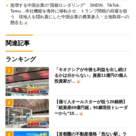
急増する中国企業の“国籍ロンダリング” SHEIN、TikTok、
Temu…本社機能を海外に移転させ、トランプ関税の回避を狙
う 現地人を隠れ蓑にした中国企業の農業参入・土地取得への
懸念も
関連記事
ランキング
「キオクシアが今後も利益を出し続け
1
るかは分からない」資産11億円の個人
投資家が…
【億り人オールスターが狙う20銘柄】
2
「総資産69億円超」90歳現役トレーダ
ーから“10…
【首都圏の不動産価格「危ない駅」ラ
3