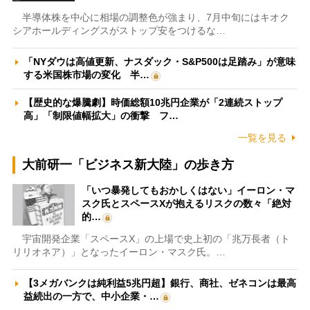
半導体株を中心に相場の調整色が強まり、7月中旬にはキオク
シアホールディングスがストップ安をつけるな…
「NYダウは高値更新、ナスダック・S&P500は足踏み」が意味
する米国株市場の変化 半…
【歴史的な爆騰劇】時価総額10兆円企業が「2連続ストップ
高」「制限値幅拡大」の衝撃 フ…
一覧を見る
大前研一「ビジネス新大陸」の歩き方
「いつ暴発してもおかしくはない」イーロン・マ
スク氏とスペースXが抱えるリスクの数々「絶対
的…
宇宙開発企業「スペースX」の上場で史上初の「兆万長者（ト
リリオネア）」となったイーロン・マスク氏。…
【3メガバンクは純利益5兆円超】銀行、商社、ゼネコンは最高
益続出の一方で、中小企業・…