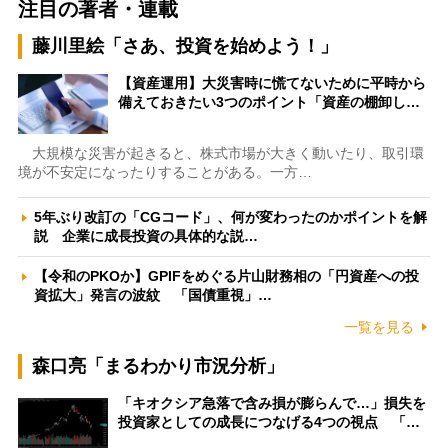
注目の著者・連載
藤川里絵「さあ、投資を始めよう！」
【資産運用】大災害時に慌てないために平時から
備えておきたい3つのポイント「資産の棚卸し…
大規模な災害が起きると、株式市場が大きく動いたり、取引環
境が不安定になったりすることがある。一方…
5年ぶり改訂の「CGコード」、何が変わったのかポイントを解
説 企業に成長投資の具体的な説…
【令和のPKOか】GPIFをめぐる片山財務相の「円資産への投
資拡大」発言の波紋 「国債重視」…
一覧を見る
森口亮「まるわかり市況分析」
「キオクシア急落で含み損が膨らんで…」損失を
投資家としての成長につなげる4つの視点 「…