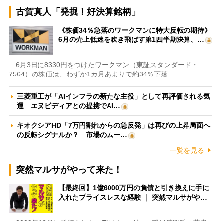
古賀真人「発掘！好決算銘柄」
《株価34％急落のワークマンに特大反転の期待》
6月の売上低迷を吹き飛ばす第1四半期決算、…
6月3日に8330円をつけたワークマン（東証スタンダード・
7564）の株価は、わずか1カ月あまりで約34％下落…
三菱重工が「AIインフラの新たな主役」として再評価される気
運 エヌビディアとの提携でAI…
キオクシアHD「7万円割れからの急反発」は再びの上昇局面へ
の反転シグナルか？ 市場のムー…
一覧を見る
突然マルサがやって来た！
【最終回】1億6000万円の負債と引き換えに手に
入れたプライスレスな経験 ｜ 突然マルサがや…