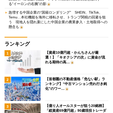
る“イーロンの右腕”の影
急増する中国企業の“国籍ロンダリング” SHEIN、TikTok、
Temu…本社機能を海外に移転させ、トランプ関税の回避を狙
う 現地人を隠れ蓑にした中国企業の農業参入・土地取得への
懸念も
ランキング
【資産10億円超・かんちさんが厳
1
選！】「キオクシアの次」に資金が流
れる期待の高…
【首都圏の不動産価格「危ない駅」ラ
2
ンキング】“中古マンション売れ行き鈍
化”のワー…
【億り人オールスターが狙う20銘柄】
3
「総資産69億円超」90歳現役トレーダ