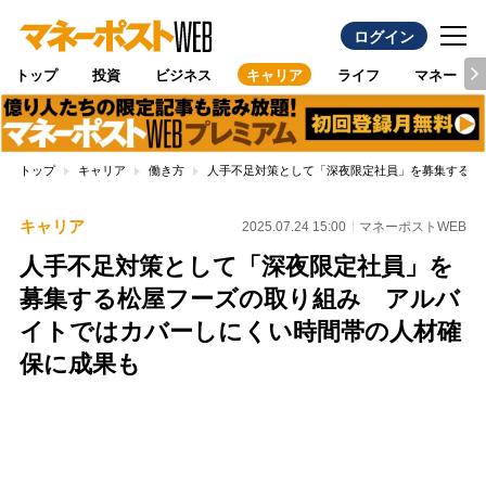
ログイン
トップ
投資
ビジネス
キャリア
ライフ
マネー
トップ
キャリア
働き方
人手不足対策として「深夜限定社員」を募集する松
キャリア
2025.07.24 15:00
マネーポストWEB
人手不足対策として「深夜限定社員」を
募集する松屋フーズの取り組み アルバ
イトではカバーしにくい時間帯の人材確
保に成果も
Loaded
:
96.70%
/
Unmute