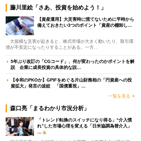
藤川里絵「さあ、投資を始めよう！」
【資産運用】大災害時に慌てないために平時から
備えておきたい3つのポイント「資産の棚卸し…
大規模な災害が起きると、株式市場が大きく動いたり、取引環
境が不安定になったりすることがある。一方…
5年ぶり改訂の「CGコード」、何が変わったのかポイントを解
説 企業に成長投資の具体的な説…
【令和のPKOか】GPIFをめぐる片山財務相の「円資産への投
資拡大」発言の波紋 「国債重視」…
一覧を見る
森口亮「まるわかり市況分析」
「トレンド転換のスイッチになり得る」“介入慣
れ”した市場心理を変える「日米協調為替介入」
…