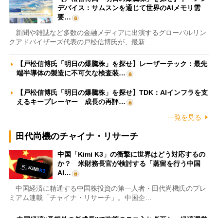
デバイス：サムスンを通じて世界のAIメモリ需
要…
新聞や雑誌など多数の金融メディアに出演するグローバルリン
クアドバイザーズ代表の戸松信博氏が、最新…
【戸松信博氏「明日の爆騰株」を探せ】レーザーテック：最先
端半導体の製造に不可欠な検査装…
【戸松信博氏「明日の爆騰株」を探せ】TDK：AIインフラを支
えるキープレーヤー 成長の再評…
一覧を見る
田代尚機のチャイナ・リサーチ
中国「Kimi K3」の衝撃に世界はどう対応するの
か？ 米財務長官が検討する「蒸留を行う中国
AI…
中国経済に精通する中国株投資の第一人者・田代尚機氏のプレ
ミアム連載「チャイナ・リサーチ」。中国企…