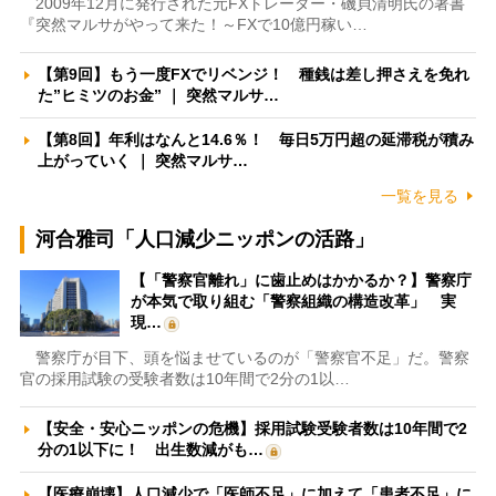
2009年12月に発行された元FXトレーダー・磯貝清明氏の著書
『突然マルサがやって来た！～FXで10億円稼い…
【第9回】もう一度FXでリベンジ！ 種銭は差し押さえを免れ
た”ヒミツのお金” ｜ 突然マルサ…
【第8回】年利はなんと14.6％！ 毎日5万円超の延滞税が積み
上がっていく ｜ 突然マルサ…
一覧を見る
河合雅司「人口減少ニッポンの活路」
【「警察官離れ」に歯止めはかかるか？】警察庁
が本気で取り組む「警察組織の構造改革」 実
現…
警察庁が目下、頭を悩ませているのが「警察官不足」だ。警察
官の採用試験の受験者数は10年間で2分の1以…
【安全・安心ニッポンの危機】採用試験受験者数は10年間で2
分の1以下に！ 出生数減がも…
【医療崩壊】人口減少で「医師不足」に加えて「患者不足」に