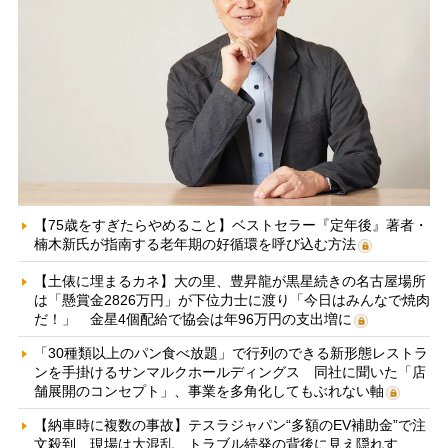
【75歳をすぎたらやめること】ベストセラー『定年後』著者・
楠木新氏が指南する老年期の好循環を呼び込む方法
【土俵に埋まるカネ】大の里、豊昇龍が黒星続きの名古屋場所
は「懸賞金2826万円」が下位力士に渡り「今日はみんなで焼肉
だ！」 金星4個配給で協会は年96万円の支出増に
「30種類以上のパン食べ放題」で行列のできる新形態レストラ
ンを手掛けるサンマルクホールディングス 同社に聞いた「店
舗展開のコンセプト」、事業を多角化してもぶれない軸
【納車時に複数の事故】テスラジャパン“多額のEV補助金”で注
文殺到、現場は大混乱 トラブル続発の背後に見え隠れす