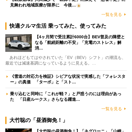
見舞われ地域医療が限界に 今後…
一覧を見る
快適クルマ生活 乗ってみた、使ってみた
【4ヶ月間で受注累計6000台】BEV普及の障壁と
なる「航続距離の不安」「充電のストレス」解
消…
あれほどもてはやされていた「EV（BEV）シフト」の潮流も、
最近では減速基調になっているように見える。…
《雪道の対応力を検証》シビアな状況で実感した「フォレスタ
ー」の真価 「ターボ」と「スト…
乗り込むと同時に「これが軽？」と戸惑うのには理由があっ
た 「日産ルークス」さらなる躍進…
一覧を見る
大竹聡の「昼酒御免！」
【大竹聡の昼酒御免！】「ネグローニ」「山崎」