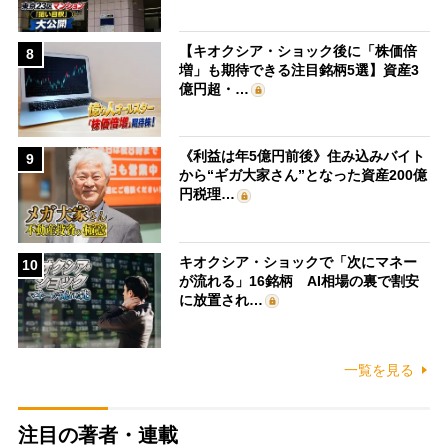
【キオクシア・ショック後に「株価倍
8
増」も期待できる注目銘柄5選】資産3
億円超・…
《利益は年5億円前後》住み込みバイト
9
から“ギガ大家さん”となった資産200億
円税理…
キオクシア・ショックで「次にマネー
10
が流れる」16銘柄 AI相場の裏で割安
に放置され…
一覧を見る
注目の著者・連載