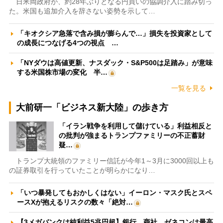
日米両政府が、約28年ぶりとなる円買いの協調介入に踏み切っ
た。米国も追加介入を辞さない姿勢を示して…
「キオクシア急落で含み損が膨らんで…」損失を投資家として
の成長につなげる4つの視点 …
「NYダウは高値更新、ナスダック・S&P500は足踏み」が意味
する米国株市場の変化 半…
一覧を見る
大前研一「ビジネス新大陸」の歩き方
「イラン戦争を利用して儲けている」利益相反と
の批判が強まるトランプファミリーの不正蓄財
疑…
トランプ大統領のファミリー信託が今年1～3月に3000回以上も
の証券取引を行っていたことが明らかになり…
「いつ暴発してもおかしくはない」イーロン・マスク氏とスペ
ースXが抱えるリスクの数々「絶対…
【3メガバンクは純利益5兆円超】銀行、商社、ゼネコンは最高