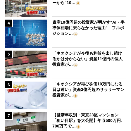
ーから“10…
資産10億円超の投資家が明かす“AI・半
4
導体相場に乗らなかった理由” フルポ
ジション…
「キオクシアが今後も利益を出し続け
5
るかは分からない」資産11億円の個人
投資家が…
「キオクシアが再び株価10万円になる
6
日は遠い」資産3億円超のサラリーマン
投資家が…
【世帯年収別・東京23区マンション
7
「狙い目駅」を大公開】年収500万円、
700万円で…