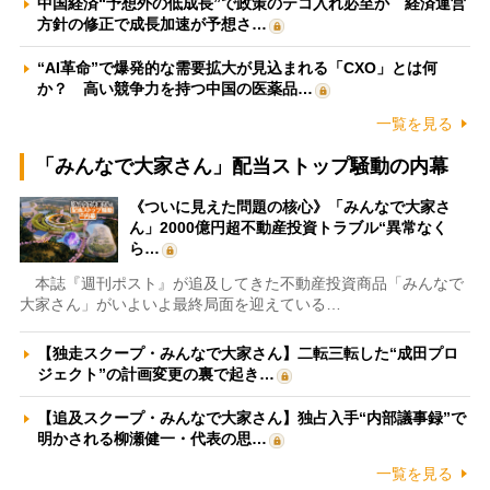
中国経済“予想外の低成長”で政策のテコ入れ必至か 経済運営
方針の修正で成長加速が予想さ…
“AI革命”で爆発的な需要拡大が見込まれる「CXO」とは何
か？ 高い競争力を持つ中国の医薬品…
一覧を見る
「みんなで大家さん」配当ストップ騒動の内幕
《ついに見えた問題の核心》「みんなで大家さ
ん」2000億円超不動産投資トラブル“異常なく
ら…
本誌『週刊ポスト』が追及してきた不動産投資商品「みんなで
大家さん」がいよいよ最終局面を迎えている…
【独走スクープ・みんなで大家さん】二転三転した“成田プロ
ジェクト”の計画変更の裏で起き…
【追及スクープ・みんなで大家さん】独占入手“内部議事録”で
明かされる柳瀬健一・代表の思…
一覧を見る