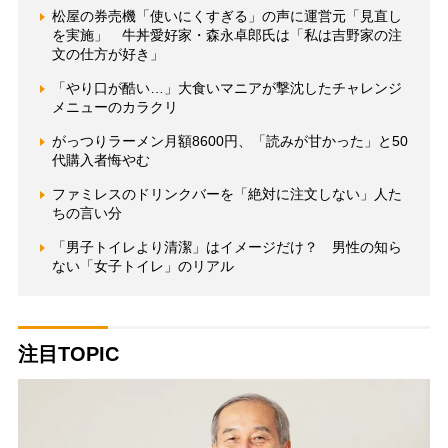
松屋の券売機「使いにくすぎる」の声に運営元「見直し
を実施」 牛丼愛好家・森永卓郎氏は「私は吉野家の注
文の仕方が好き」
「やり口が酷い…」大食いマニアが撃沈したチャレンジ
メニューのカラクリ
がっつりラーメン月額8600円、「読みが甘かった」と50
代購入者悔やむ
ファミレスのドリンクバーを「絶対に注文しない」人た
ちの言い分
「男子トイレより清潔」はイメージだけ？ 男性の知ら
ない「女子トイレ」のリアル
注目TOPIC