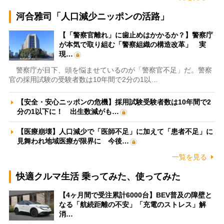
河合雅司「人口減少ニッポンの活路」
【「警察官離れ」に歯止めはかかるか？】警察庁
が本気で取り組む「警察組織の構造改革」 実
現…
警察庁が目下、頭を悩ませているのが「警察官不足」だ。警察
官の採用試験の受験者数は10年間で2分の1以…
【安全・安心ニッポンの危機】採用試験受験者数は10年間で2
分の1以下に！ 出生数減がも…
【医療崩壊】人口減少で「医師不足」に加えて「患者不足」に
見舞われ地域医療が限界に 今後…
一覧を見る
快適クルマ生活 乗ってみた、使ってみた
【4ヶ月間で受注累計6000台】BEV普及の障壁と
なる「航続距離の不安」「充電のストレス」解
消…