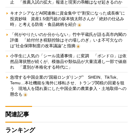
止 「推薦入試の拡大」報道と現実の乖離はなぜ起きるのか
キオクシアなどAI関連株に資金集中で“割安になった成長株”に
投資妙味 資産1.5億円超の坂本慎太郎さんが「絶好の仕込み
時」と考える防衛・食品銘柄を紹介
「何がやりたいのか分からない」竹中平蔵氏が語る高市内閣の
評価 「給付付き税額控除はその場しのぎ」いま不可欠なの
は“社会保障制度の改革議論”と指摘
小学生に人気の「シール流通事情」に変調 「ボンドロ」は依
然品薄状態が続くが、模倣品や類似品が大量流通し一部で値崩
れ 「選別が本格化する時代に」
急増する中国企業の“国籍ロンダリング” SHEIN、TikTok、
Temu…本社機能を海外に移転させ、トランプ関税の回避を狙
う 現地人を隠れ蓑にした中国企業の農業参入・土地取得への
懸念も
関連記事
ランキング