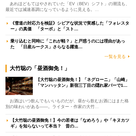
あれほどもてはやされていた「EV（BEV）シフト」の潮流も、
最近では減速基調になっているように見える。…
《雪道の対応力を検証》シビアな状況で実感した「フォレスタ
ー」の真価 「ターボ」と「スト…
乗り込むと同時に「これが軽？」と戸惑うのには理由があっ
た 「日産ルークス」さらなる躍進…
一覧を見る
大竹聡の「昼酒御免！」
【大竹聡の昼酒御免！】「ネグローニ」「山崎」
「マンハッタン」新宿三丁目の隠れ家バーで1…
お酒はいつ飲んでもいいものだが、昼から飲むお酒にはまた格
別の味わいがある――。ライター・作家の大竹…
【大竹聡の昼酒御免！】今の若者は「なめろう」や「キヌカツ
ギ」を知らないって本当？ 昔の…