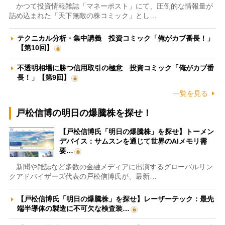
かつて投資情報雑誌「マネーポスト」にて、圧倒的な情報量が
詰め込まれた「天下無敵の株コミック」とし…
テクニカル分析・集中講義 投資コミック「俺がカブ番長！」
【第10回】
不透明相場に勝つ信用取引の極意 投資コミック「俺がカブ番
長！」【第9回】
一覧を見る
戸松信博の明日の爆騰株を探せ！
【戸松信博氏「明日の爆騰株」を探せ】トーメン
デバイス：サムスンを通じて世界のAIメモリ需
要…
新聞や雑誌など多数の金融メディアに出演するグローバルリン
クアドバイザーズ代表の戸松信博氏が、最新…
【戸松信博氏「明日の爆騰株」を探せ】レーザーテック：最先
端半導体の製造に不可欠な検査装…