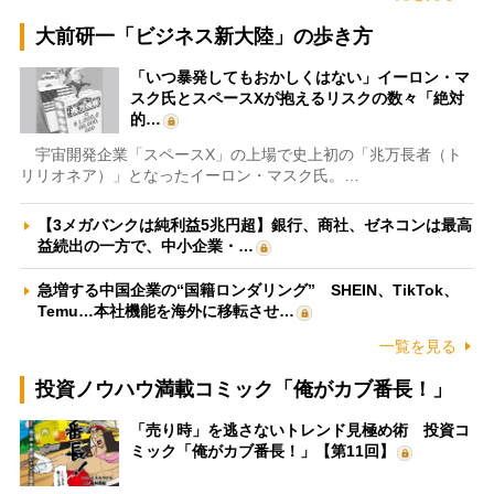
大前研一「ビジネス新大陸」の歩き方
「いつ暴発してもおかしくはない」イーロン・マ
スク氏とスペースXが抱えるリスクの数々「絶対
的…
宇宙開発企業「スペースX」の上場で史上初の「兆万長者（ト
リリオネア）」となったイーロン・マスク氏。…
【3メガバンクは純利益5兆円超】銀行、商社、ゼネコンは最高
益続出の一方で、中小企業・…
急増する中国企業の“国籍ロンダリング” SHEIN、TikTok、
Temu…本社機能を海外に移転させ…
一覧を見る
投資ノウハウ満載コミック「俺がカブ番長！」
「売り時」を逃さないトレンド見極め術 投資コ
ミック「俺がカブ番長！」【第11回】