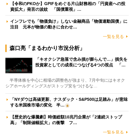
【令和のPKOか】GPIFをめぐる片山財務相の「円資産への投
資拡大」発言の波紋 「国債重視」…
インフレでも「物価負け」しない金融商品「物価連動国債」に
注目 元本が物価の動きに合わせ…
一覧を見る
森口亮「まるわかり市況分析」
「キオクシア急落で含み損が膨らんで…」損失を
投資家としての成長につなげる4つの視点 「…
半導体株を中心に相場の調整色が強まり、7月中旬にはキオク
シアホールディングスがストップ安をつけるな…
「NYダウは高値更新、ナスダック・S&P500は足踏み」が意味
する米国株市場の変化 半…
【歴史的な爆騰劇】時価総額10兆円企業が「2連続ストップ
高」「制限値幅拡大」の衝撃 フ…
一覧を見る