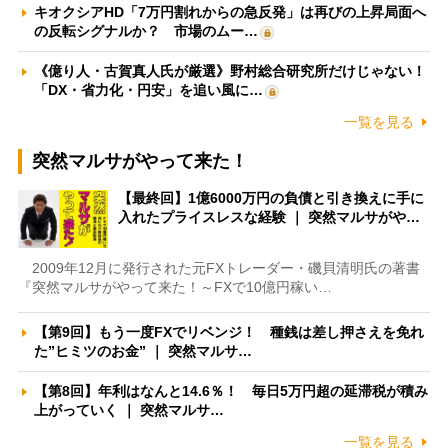
キオクシアHD「7万円割れからの急反発」は再びの上昇局面へ
の反転シグナルか？ 市場のムー…
《億り人・古賀真人氏が厳選》野村総合研究所だけじゃない！
「DX・省力化・円安」を追い風に…
一覧を見る
突然マルサがやって来た！
【最終回】1億6000万円の負債と引き換えに手に
入れたプライスレスな経験 ｜ 突然マルサがや…
2009年12月に発行された元FXトレーダー・磯貝清明氏の著書
『突然マルサがやって来た！～FXで10億円稼い…
【第9回】もう一度FXでリベンジ！ 種銭は差し押さえを免れ
た”ヒミツのお金” ｜ 突然マルサ…
【第8回】年利はなんと14.6％！ 毎日5万円超の延滞税が積み
上がっていく ｜ 突然マルサ…
一覧を見る