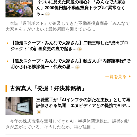
《ついに見えた問題の核心》「みんなで大家さ
ん」2000億円超不動産投資トラブル“異常なく
ら…
本誌『週刊ポスト』が追及してきた不動産投資商品「みんなで
大家さん」がいよいよ最終局面を迎えている…
【独走スクープ・みんなで大家さん】二転三転した“成田プロ
ジェクト”の計画変更の裏で起き…
【追及スクープ・みんなで大家さん】独占入手“内部議事録”で
明かされる柳瀬健一・代表の思…
一覧を見る
古賀真人「発掘！好決算銘柄」
三菱重工が「AIインフラの新たな主役」として再
評価される気運 エヌビディアとの提携でAIデ…
今年の株式市場を牽引してきたAI・半導体関連株に、調整の動
きが広がっている。そうしたなか、再び注目…