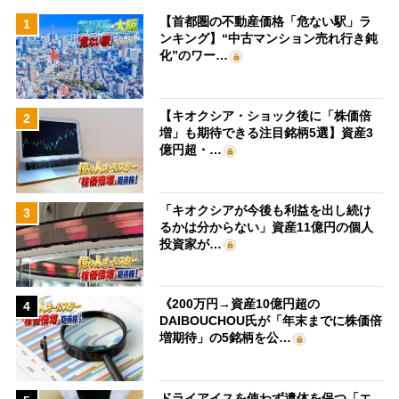
【首都圏の不動産価格「危ない駅」ラ
1
ンキング】“中古マンション売れ行き鈍
化”のワー…
【キオクシア・ショック後に「株価倍
2
増」も期待できる注目銘柄5選】資産3
億円超・…
「キオクシアが今後も利益を出し続け
3
るかは分からない」資産11億円の個人
投資家が…
《200万円→資産10億円超の
4
DAIBOUCHOU氏が「年末までに株価倍
増期待」の5銘柄を公…
ドライアイスを使わず遺体を保つ「エ