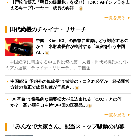
【戸松信博氏「明日の爆騰株」を探せ】TDK：AIインフラを支
えるキープレーヤー 成長の再評…
一覧を見る
田代尚機のチャイナ・リサーチ
中国「Kimi K3」の衝撃に世界はどう対応するの
か？ 米財務長官が検討する「蒸留を行う中国
AI…
中国経済に精通する中国株投資の第一人者・田代尚機氏のプレ
ミアム連載「チャイナ・リサーチ」。中国企…
中国経済“予想外の低成長”で政策のテコ入れ必至か 経済運営
方針の修正で成長加速が予想さ…
“AI革命”で爆発的な需要拡大が見込まれる「CXO」とは何
か？ 高い競争力を持つ中国の医薬品…
一覧を見る
「みんなで大家さん」配当ストップ騒動の内幕