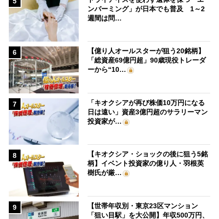
5
ンバーミング」が日本でも普及 1～2
週間は問…
【億り人オールスターが狙う20銘柄】
6
「総資産69億円超」90歳現役トレーダ
ーから“10…
「キオクシアが再び株価10万円になる
7
日は遠い」資産3億円超のサラリーマン
投資家が…
【キオクシア・ショックの後に狙う5銘
8
柄】イベント投資家の億り人・羽根英
樹氏が厳…
【世帯年収別・東京23区マンション
9
「狙い目駅」を大公開】年収500万円、