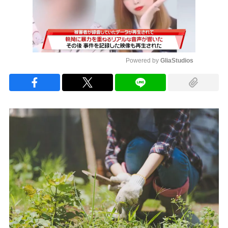
Powered by 
GliaStudios
Mute