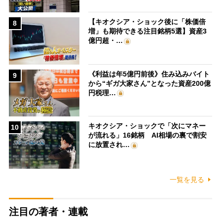
【キオクシア・ショック後に「株価倍
8
増」も期待できる注目銘柄5選】資産3
億円超・…
《利益は年5億円前後》住み込みバイト
9
から“ギガ大家さん”となった資産200億
円税理…
キオクシア・ショックで「次にマネー
10
が流れる」16銘柄 AI相場の裏で割安
に放置され…
一覧を見る
注目の著者・連載