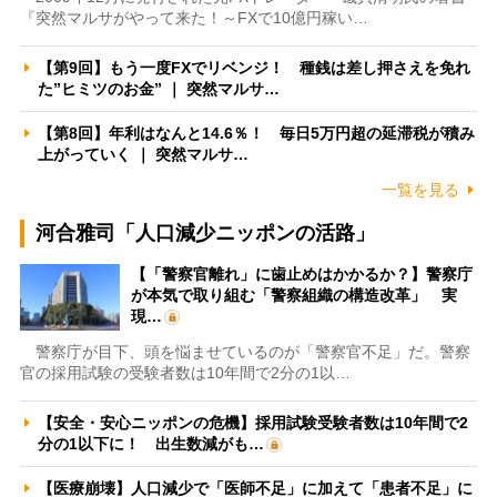
『突然マルサがやって来た！～FXで10億円稼い…
【第9回】もう一度FXでリベンジ！ 種銭は差し押さえを免れ
た”ヒミツのお金” ｜ 突然マルサ…
【第8回】年利はなんと14.6％！ 毎日5万円超の延滞税が積み
上がっていく ｜ 突然マルサ…
一覧を見る
河合雅司「人口減少ニッポンの活路」
【「警察官離れ」に歯止めはかかるか？】警察庁
が本気で取り組む「警察組織の構造改革」 実
現…
警察庁が目下、頭を悩ませているのが「警察官不足」だ。警察
官の採用試験の受験者数は10年間で2分の1以…
【安全・安心ニッポンの危機】採用試験受験者数は10年間で2
分の1以下に！ 出生数減がも…
【医療崩壊】人口減少で「医師不足」に加えて「患者不足」に