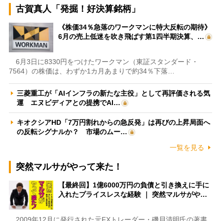
古賀真人「発掘！好決算銘柄」
《株価34％急落のワークマンに特大反転の期待》
6月の売上低迷を吹き飛ばす第1四半期決算、…
6月3日に8330円をつけたワークマン（東証スタンダード・
7564）の株価は、わずか1カ月あまりで約34％下落…
三菱重工が「AIインフラの新たな主役」として再評価される気
運 エヌビディアとの提携でAI…
キオクシアHD「7万円割れからの急反発」は再びの上昇局面へ
の反転シグナルか？ 市場のムー…
一覧を見る
突然マルサがやって来た！
【最終回】1億6000万円の負債と引き換えに手に
入れたプライスレスな経験 ｜ 突然マルサがや…
2009年12月に発行された元FXトレーダー・磯貝清明氏の著書