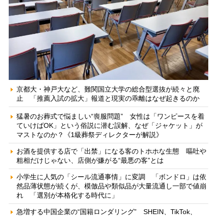
京都大・神戸大など、難関国立大学の総合型選抜が続々と廃
止 「推薦入試の拡大」報道と現実の乖離はなぜ起きるのか
猛暑のお葬式で悩ましい“喪服問題” 女性は「ワンピースを着
ていけばOK」という俗説に潜む誤解、なぜ「ジャケット」が
マストなのか？《1級葬祭ディレクターが解説》
お酒を提供する店で「出禁」になる客のトホホな生態 嘔吐や
粗相だけじゃない、店側が嫌がる“最悪の客”とは
小学生に人気の「シール流通事情」に変調 「ボンドロ」は依
然品薄状態が続くが、模倣品や類似品が大量流通し一部で値崩
れ 「選別が本格化する時代に」
急増する中国企業の“国籍ロンダリング” SHEIN、TikTok、