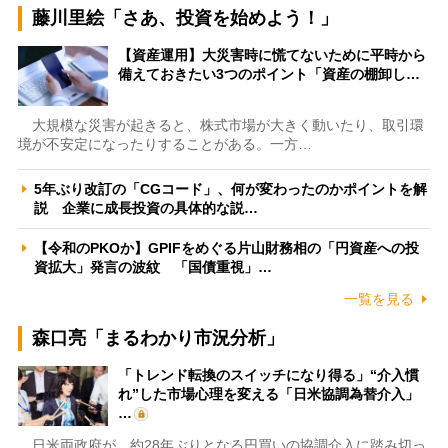
藤川里絵「さあ、投資を始めよう！」
【資産運用】大災害時に慌てないために平時から
備えておきたい3つのポイント「資産の棚卸し…
大規模な災害が起きると、株式市場が大きく動いたり、取引環
境が不安定になったりすることがある。一方…
5年ぶり改訂の「CGコード」、何が変わったのかポイントを解
説 企業に成長投資の具体的な説…
【令和のPKOか】GPIFをめぐる片山財務相の「円資産への投
資拡大」発言の波紋 「国債重視」…
一覧を見る
森口亮「まるわかり市況分析」
「トレンド転換のスイッチになり得る」“介入慣
れ”した市場心理を変える「日米協調為替介入」
…
日米両政府が、約28年ぶりとなる円買いの協調介入に踏み切っ