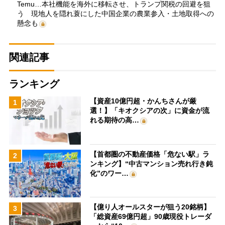
Temu…本社機能を海外に移転させ、トランプ関税の回避を狙
う 現地人を隠れ蓑にした中国企業の農業参入・土地取得への
懸念も
関連記事
ランキング
【資産10億円超・かんちさんが厳
1
選！】「キオクシアの次」に資金が流
れる期待の高…
【首都圏の不動産価格「危ない駅」ラ
2
ンキング】“中古マンション売れ行き鈍
化”のワー…
【億り人オールスターが狙う20銘柄】
3
「総資産69億円超」90歳現役トレーダ