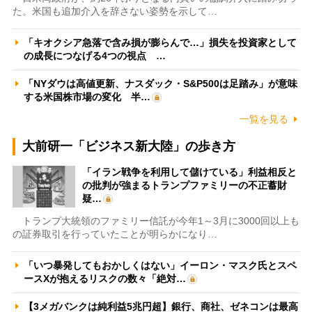
た。米国も追加介入を辞さない姿勢を示して…
「キオクシア急落で含み損が膨らんで…」損失を投資家として
の成長につなげる4つの視点 …
「NYダウは高値更新、ナスダック・S&P500は足踏み」が意味
する米国株市場の変化 半…
一覧を見る
大前研一「ビジネス新大陸」の歩き方
「イラン戦争を利用して儲けている」利益相反と
の批判が強まるトランプファミリーの不正蓄財
疑…
トランプ大統領のファミリー信託が今年1～3月に3000回以上も
の証券取引を行っていたことが明らかになり…
「いつ暴発してもおかしくはない」イーロン・マスク氏とスペ
ースXが抱えるリスクの数々「絶対…
【3メガバンクは純利益5兆円超】銀行、商社、ゼネコンは最高