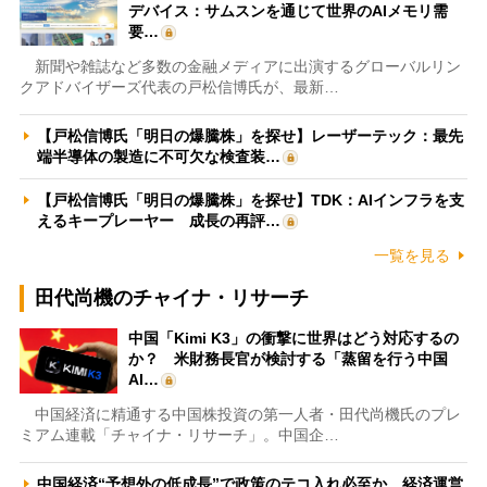
デバイス：サムスンを通じて世界のAIメモリ需
要…
新聞や雑誌など多数の金融メディアに出演するグローバルリン
クアドバイザーズ代表の戸松信博氏が、最新…
【戸松信博氏「明日の爆騰株」を探せ】レーザーテック：最先
端半導体の製造に不可欠な検査装…
【戸松信博氏「明日の爆騰株」を探せ】TDK：AIインフラを支
えるキープレーヤー 成長の再評…
一覧を見る
田代尚機のチャイナ・リサーチ
中国「Kimi K3」の衝撃に世界はどう対応するの
か？ 米財務長官が検討する「蒸留を行う中国
AI…
中国経済に精通する中国株投資の第一人者・田代尚機氏のプレ
ミアム連載「チャイナ・リサーチ」。中国企…
中国経済“予想外の低成長”で政策のテコ入れ必至か 経済運営