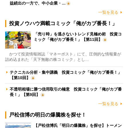
益続出の一方で、中小企業・…
一覧を見る
投資ノウハウ満載コミック「俺がカブ番長！」
「売り時」を逃さないトレンド見極め術 投資コ
ミック「俺がカブ番長！」【第11回】
かつて投資情報雑誌「マネーポスト」にて、圧倒的な情報量が
詰め込まれた「天下無敵の株コミック」とし…
テクニカル分析・集中講義 投資コミック「俺がカブ番長！」
【第10回】
不透明相場に勝つ信用取引の極意 投資コミック「俺がカブ番
長！」【第9回】
一覧を見る
戸松信博の明日の爆騰株を探せ！
【戸松信博氏「明日の爆騰株」を探せ】トーメン