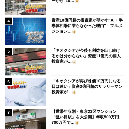
ーから“10…
資産10億円超の投資家が明かす“AI・半
4
導体相場に乗らなかった理由” フルポ
ジション…
「キオクシアが今後も利益を出し続け
5
るかは分からない」資産11億円の個人
投資家が…
「キオクシアが再び株価10万円になる
6
日は遠い」資産3億円超のサラリーマン
投資家が…
【世帯年収別・東京23区マンション
7
「狙い目駅」を大公開】年収500万円、
700万円で…