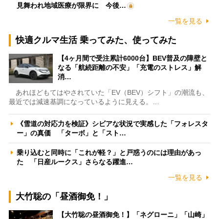
見舞われ地域医療が限界に 今後…
一覧を見る
快適クルマ生活 乗ってみた、使ってみた
【4ヶ月間で受注累計6000台】BEV普及の障壁と
なる「航続距離の不安」「充電のストレス」解
消…
あれほどもてはやされていた「EV（BEV）シフト」の潮流も、
最近では減速基調になっているように見える。…
《雪道の対応力を検証》シビアな状況で実感した「フォレスタ
ー」の真価 「ターボ」と「スト…
乗り込むと同時に「これが軽？」と戸惑うのには理由があっ
た 「日産ルークス」さらなる躍進…
一覧を見る
大竹聡の「昼酒御免！」
【大竹聡の昼酒御免！】「ネグローニ」「山崎」