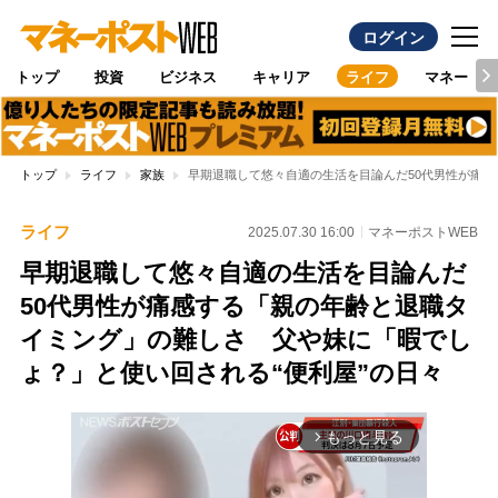
ログイン
トップ
投資
ビジネス
キャリア
ライフ
マネー
トップ
ライフ
家族
早期退職して悠々自適の生活を目論んだ50代男性が痛感
ライフ
2025.07.30 16:00
マネーポストWEB
早期退職して悠々自適の生活を目論んだ
50代男性が痛感する「親の年齢と退職タ
イミング」の難しさ 父や妹に「暇でし
ょ？」と使い回される“便利屋”の日々
もっと見る
arrow_forward_ios