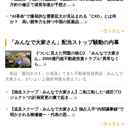
方針の修正で成長加速が予想さ…
“AI革命”で爆発的な需要拡大が見込まれる「CXO」とは何
か？ 高い競争力を持つ中国の医薬品…
一覧を見る
「みんなで大家さん」配当ストップ騒動の内幕
《ついに見えた問題の核心》「みんなで大家さ
ん」2000億円超不動産投資トラブル“異常なく
ら…
本誌『週刊ポスト』が追及してきた不動産投資商品「みんなで
大家さん」がいよいよ最終局面を迎えている…
【独走スクープ・みんなで大家さん】二転三転した“成田プロ
ジェクト”の計画変更の裏で起き…
【追及スクープ・みんなで大家さん】独占入手“内部議事録”で
明かされる柳瀬健一・代表の思…
一覧を見る