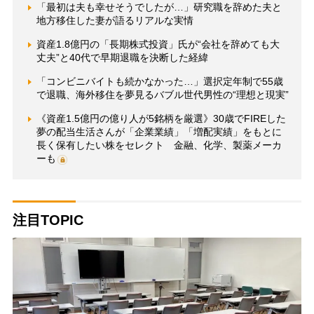
「最初は夫も幸せそうでしたが…」研究職を辞めた夫と
地方移住した妻が語るリアルな実情
資産1.8億円の「長期株式投資」氏が“会社を辞めても大
丈夫”と40代で早期退職を決断した経緯
「コンビニバイトも続かなかった…」選択定年制で55歳
で退職、海外移住を夢見るバブル世代男性の“理想と現実”
《資産1.5億円の億り人が5銘柄を厳選》30歳でFIREした
夢の配当生活さんが「企業業績」「増配実績」をもとに
長く保有したい株をセレクト 金融、化学、製薬メーカ
ーも
注目TOPIC