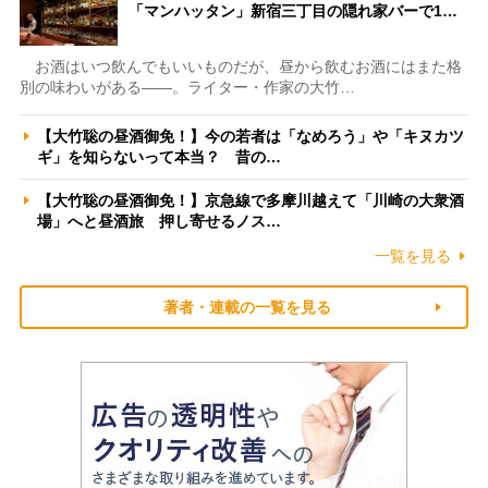
「マンハッタン」新宿三丁目の隠れ家バーで1…
お酒はいつ飲んでもいいものだが、昼から飲むお酒にはまた格
別の味わいがある――。ライター・作家の大竹…
【大竹聡の昼酒御免！】今の若者は「なめろう」や「キヌカツ
ギ」を知らないって本当？ 昔の…
【大竹聡の昼酒御免！】京急線で多摩川越えて「川崎の大衆酒
場」へと昼酒旅 押し寄せるノス…
一覧を見る
著者・連載の一覧を見る