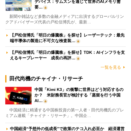
デバイス：サムスンを通じて世界のAIメモリ需
要…
新聞や雑誌など多数の金融メディアに出演するグローバルリン
クアドバイザーズ代表の戸松信博氏が、最新…
【戸松信博氏「明日の爆騰株」を探せ】レーザーテック：最先
端半導体の製造に不可欠な検査装…
【戸松信博氏「明日の爆騰株」を探せ】TDK：AIインフラを支
えるキープレーヤー 成長の再評…
一覧を見る
田代尚機のチャイナ・リサーチ
中国「Kimi K3」の衝撃に世界はどう対応するの
か？ 米財務長官が検討する「蒸留を行う中国
AI…
中国経済に精通する中国株投資の第一人者・田代尚機氏のプレ
ミアム連載「チャイナ・リサーチ」。中国企…
中国経済“予想外の低成長”で政策のテコ入れ必至か 経済運営