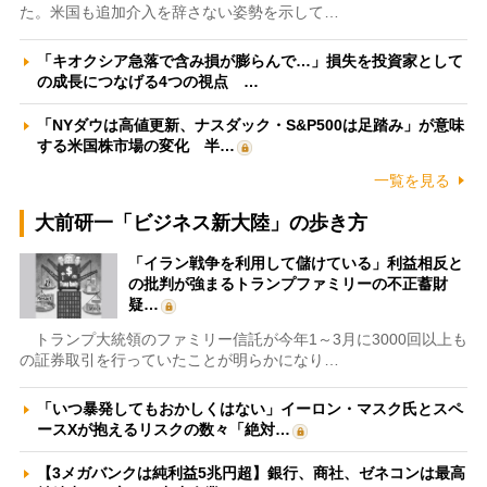
た。米国も追加介入を辞さない姿勢を示して…
「キオクシア急落で含み損が膨らんで…」損失を投資家として
の成長につなげる4つの視点 …
「NYダウは高値更新、ナスダック・S&P500は足踏み」が意味
する米国株市場の変化 半…
一覧を見る
大前研一「ビジネス新大陸」の歩き方
「イラン戦争を利用して儲けている」利益相反と
の批判が強まるトランプファミリーの不正蓄財
疑…
トランプ大統領のファミリー信託が今年1～3月に3000回以上も
の証券取引を行っていたことが明らかになり…
「いつ暴発してもおかしくはない」イーロン・マスク氏とスペ
ースXが抱えるリスクの数々「絶対…
【3メガバンクは純利益5兆円超】銀行、商社、ゼネコンは最高