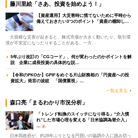
藤川里絵「さあ、投資を始めよう！」
【資産運用】大災害時に慌てないために平時から
備えておきたい3つのポイント「資産の棚卸し…
大規模な災害が起きると、株式市場が大きく動いたり、取引環
境が不安定になったりすることがある。一方…
5年ぶり改訂の「CGコード」、何が変わったのかポイントを解
説 企業に成長投資の具体的な説…
【令和のPKOか】GPIFをめぐる片山財務相の「円資産への投
資拡大」発言の波紋 「国債重視」…
一覧を見る
森口亮「まるわかり市況分析」
「トレンド転換のスイッチになり得る」“介入慣
れ”した市場心理を変える「日米協調為替介入」
…
日米両政府が、約28年ぶりとなる円買いの協調介入に踏み切っ