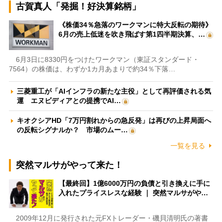
古賀真人「発掘！好決算銘柄」
《株価34％急落のワークマンに特大反転の期待》
6月の売上低迷を吹き飛ばす第1四半期決算、…
6月3日に8330円をつけたワークマン（東証スタンダード・
7564）の株価は、わずか1カ月あまりで約34％下落…
三菱重工が「AIインフラの新たな主役」として再評価される気
運 エヌビディアとの提携でAI…
キオクシアHD「7万円割れからの急反発」は再びの上昇局面へ
の反転シグナルか？ 市場のムー…
一覧を見る
突然マルサがやって来た！
【最終回】1億6000万円の負債と引き換えに手に
入れたプライスレスな経験 ｜ 突然マルサがや…
2009年12月に発行された元FXトレーダー・磯貝清明氏の著書