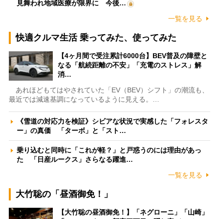
見舞われ地域医療が限界に 今後…
一覧を見る
快適クルマ生活 乗ってみた、使ってみた
【4ヶ月間で受注累計6000台】BEV普及の障壁と
なる「航続距離の不安」「充電のストレス」解
消…
あれほどもてはやされていた「EV（BEV）シフト」の潮流も、
最近では減速基調になっているように見える。…
《雪道の対応力を検証》シビアな状況で実感した「フォレスタ
ー」の真価 「ターボ」と「スト…
乗り込むと同時に「これが軽？」と戸惑うのには理由があっ
た 「日産ルークス」さらなる躍進…
一覧を見る
大竹聡の「昼酒御免！」
【大竹聡の昼酒御免！】「ネグローニ」「山崎」