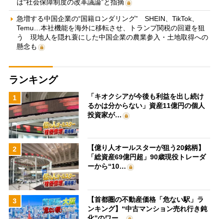
は“社会保障制度の改革議論”と指摘
急増する中国企業の“国籍ロンダリング” SHEIN、TikTok、
Temu…本社機能を海外に移転させ、トランプ関税の回避を狙
う 現地人を隠れ蓑にした中国企業の農業参入・土地取得への
懸念も
ランキング
「キオクシアが今後も利益を出し続け
1
るかは分からない」資産11億円の個人
投資家が…
【億り人オールスターが狙う20銘柄】
2
「総資産69億円超」90歳現役トレーダ
ーから“10…
【首都圏の不動産価格「危ない駅」ラ
3
ンキング】“中古マンション売れ行き鈍
化”のワー…