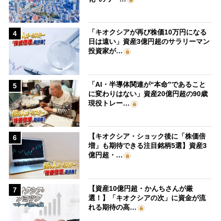
「キオクシアが再び株価10万円になる
4
日は遠い」資産3億円超のサラリーマン
投資家が…
「AI・半導体関連が“本命”であること
5
に変わりはない」資産20億円超の90歳
現役トレー…
【キオクシア・ショック後に「株価倍
6
増」も期待できる注目銘柄5選】資産3
億円超・…
【資産10億円超・かんちさんが厳
7
選！】「キオクシアの次」に資金が流
れる期待の高…