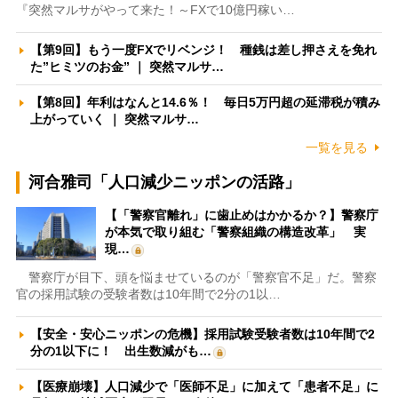
『突然マルサがやって来た！～FXで10億円稼い…
【第9回】もう一度FXでリベンジ！ 種銭は差し押さえを免れ
た”ヒミツのお金” ｜ 突然マルサ…
【第8回】年利はなんと14.6％！ 毎日5万円超の延滞税が積み
上がっていく ｜ 突然マルサ…
一覧を見る
河合雅司「人口減少ニッポンの活路」
【「警察官離れ」に歯止めはかかるか？】警察庁
が本気で取り組む「警察組織の構造改革」 実
現…
警察庁が目下、頭を悩ませているのが「警察官不足」だ。警察
官の採用試験の受験者数は10年間で2分の1以…
【安全・安心ニッポンの危機】採用試験受験者数は10年間で2
分の1以下に！ 出生数減がも…
【医療崩壊】人口減少で「医師不足」に加えて「患者不足」に