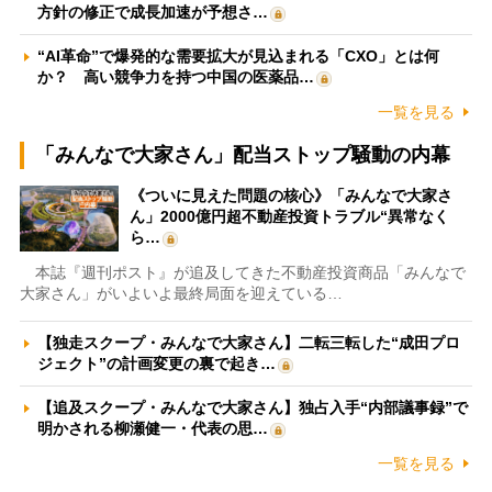
方針の修正で成長加速が予想さ…
“AI革命”で爆発的な需要拡大が見込まれる「CXO」とは何
か？ 高い競争力を持つ中国の医薬品…
一覧を見る
「みんなで大家さん」配当ストップ騒動の内幕
《ついに見えた問題の核心》「みんなで大家さ
ん」2000億円超不動産投資トラブル“異常なく
ら…
本誌『週刊ポスト』が追及してきた不動産投資商品「みんなで
大家さん」がいよいよ最終局面を迎えている…
【独走スクープ・みんなで大家さん】二転三転した“成田プロ
ジェクト”の計画変更の裏で起き…
【追及スクープ・みんなで大家さん】独占入手“内部議事録”で
明かされる柳瀬健一・代表の思…
一覧を見る