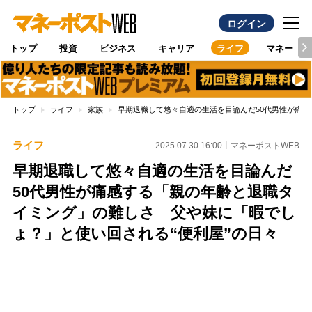
ログイン
トップ
投資
ビジネス
キャリア
ライフ
マネー
トップ
ライフ
家族
早期退職して悠々自適の生活を目論んだ50代男性が痛感
ライフ
2025.07.30 16:00
マネーポストWEB
早期退職して悠々自適の生活を目論んだ
50代男性が痛感する「親の年齢と退職タ
イミング」の難しさ 父や妹に「暇でし
ょ？」と使い回される“便利屋”の日々
Loaded
:
100.00%
/
Unmute