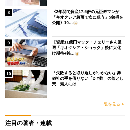
《2年弱で資産17.5倍の元証券マンが
8
「キオクシア急落で次に狙う」5銘柄を
公開》10…
【資産11億円マック・チェリーさん厳
9
選「キオクシア・ショック」後に大化
け期待4銘…
「失敗すると取り返しがつかない」葬
10
儀社の手を借りない「DIY葬」の落とし
穴 素人には…
一覧を見る
注目の著者・連載