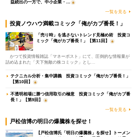
益続出の一方で、中小企業・…
一覧を見る
投資ノウハウ満載コミック「俺がカブ番長！」
「売り時」を逃さないトレンド見極め術 投資コ
ミック「俺がカブ番長！」【第11回】
かつて投資情報雑誌「マネーポスト」にて、圧倒的な情報量が
詰め込まれた「天下無敵の株コミック」とし…
テクニカル分析・集中講義 投資コミック「俺がカブ番長！」
【第10回】
不透明相場に勝つ信用取引の極意 投資コミック「俺がカブ番
長！」【第9回】
一覧を見る
戸松信博の明日の爆騰株を探せ！
【戸松信博氏「明日の爆騰株」を探せ】トーメン