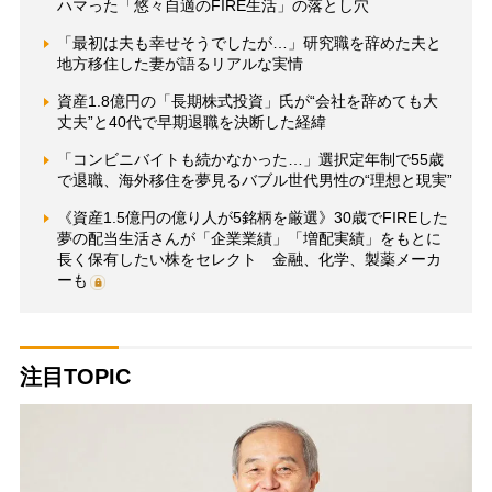
ハマった「悠々自適のFIRE生活」の落とし穴
「最初は夫も幸せそうでしたが…」研究職を辞めた夫と
地方移住した妻が語るリアルな実情
資産1.8億円の「長期株式投資」氏が“会社を辞めても大
丈夫”と40代で早期退職を決断した経緯
「コンビニバイトも続かなかった…」選択定年制で55歳
で退職、海外移住を夢見るバブル世代男性の“理想と現実”
《資産1.5億円の億り人が5銘柄を厳選》30歳でFIREした
夢の配当生活さんが「企業業績」「増配実績」をもとに
長く保有したい株をセレクト 金融、化学、製薬メーカ
ーも
注目TOPIC