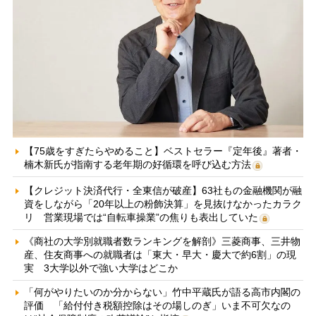
【75歳をすぎたらやめること】ベストセラー『定年後』著者・
楠木新氏が指南する老年期の好循環を呼び込む方法
【クレジット決済代行・全東信が破産】63社もの金融機関が融
資をしながら「20年以上の粉飾決算」を見抜けなかったカラク
リ 営業現場では“自転車操業”の焦りも表出していた
《商社の大学別就職者数ランキングを解剖》三菱商事、三井物
産、住友商事への就職者は「東大・早大・慶大で約6割」の現
実 3大学以外で強い大学はどこか
「何がやりたいのか分からない」竹中平蔵氏が語る高市内閣の
評価 「給付付き税額控除はその場しのぎ」いま不可欠なの