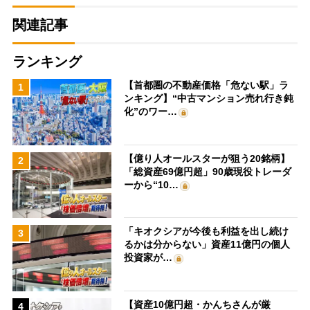
関連記事
ランキング
【首都圏の不動産価格「危ない駅」ラ
1
ンキング】“中古マンション売れ行き鈍
化”のワー…
【億り人オールスターが狙う20銘柄】
2
「総資産69億円超」90歳現役トレーダ
ーから“10…
「キオクシアが今後も利益を出し続け
3
るかは分からない」資産11億円の個人
投資家が…
【資産10億円超・かんちさんが厳
4