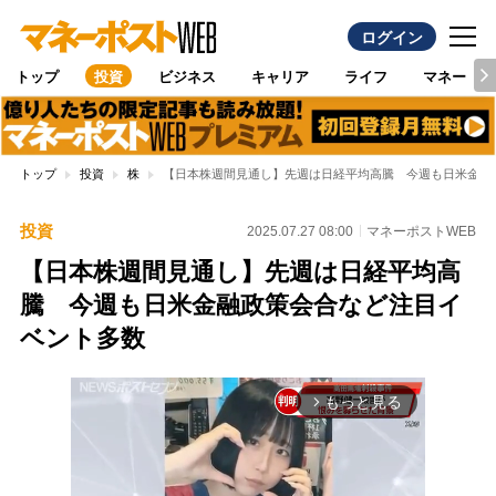
ログイン
トップ
投資
ビジネス
キャリア
ライフ
マネー
トップ
投資
株
【日本株週間見通し】先週は日経平均高騰 今週も日米金融
投資
2025.07.27 08:00
マネーポストWEB
【日本株週間見通し】先週は日経平均高
騰 今週も日米金融政策会合など注目イ
ベント多数
もっと見る
arrow_forward_ios