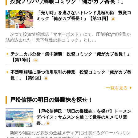
投資ノウハウ満載コミック「俺がカブ番長！」
「売り時」を逃さないトレンド見極め術 投資コ
ミック「俺がカブ番長！」【第11回】
かつて投資情報雑誌「マネーポスト」にて、圧倒的な情報量が
詰め込まれた「天下無敵の株コミック」とし…
テクニカル分析・集中講義 投資コミック「俺がカブ番長！」
【第10回】
不透明相場に勝つ信用取引の極意 投資コミック「俺がカブ番
長！」【第9回】
一覧を見る
戸松信博の明日の爆騰株を探せ！
【戸松信博氏「明日の爆騰株」を探せ】トーメン
デバイス：サムスンを通じて世界のAIメモリ需
要…
新聞や雑誌など多数の金融メディアに出演するグローバルリン