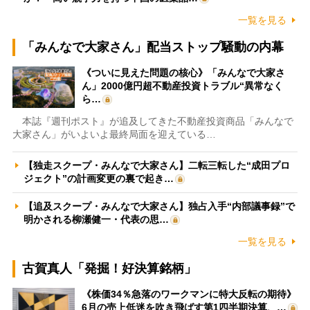
一覧を見る
「みんなで大家さん」配当ストップ騒動の内幕
《ついに見えた問題の核心》「みんなで大家さ
ん」2000億円超不動産投資トラブル“異常なく
ら…
本誌『週刊ポスト』が追及してきた不動産投資商品「みんなで
大家さん」がいよいよ最終局面を迎えている…
【独走スクープ・みんなで大家さん】二転三転した“成田プロ
ジェクト”の計画変更の裏で起き…
【追及スクープ・みんなで大家さん】独占入手“内部議事録”で
明かされる柳瀬健一・代表の思…
一覧を見る
古賀真人「発掘！好決算銘柄」
《株価34％急落のワークマンに特大反転の期待》
6月の売上低迷を吹き飛ばす第1四半期決算、…