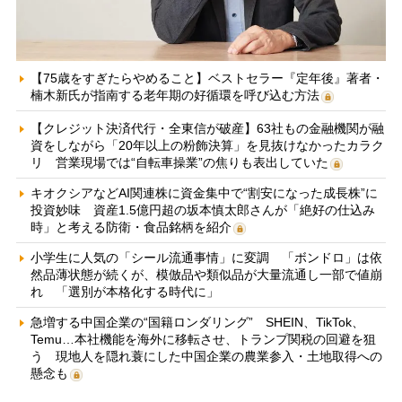
【75歳をすぎたらやめること】ベストセラー『定年後』著者・
楠木新氏が指南する老年期の好循環を呼び込む方法
【クレジット決済代行・全東信が破産】63社もの金融機関が融
資をしながら「20年以上の粉飾決算」を見抜けなかったカラク
リ 営業現場では“自転車操業”の焦りも表出していた
キオクシアなどAI関連株に資金集中で“割安になった成長株”に
投資妙味 資産1.5億円超の坂本慎太郎さんが「絶好の仕込み
時」と考える防衛・食品銘柄を紹介
小学生に人気の「シール流通事情」に変調 「ボンドロ」は依
然品薄状態が続くが、模倣品や類似品が大量流通し一部で値崩
れ 「選別が本格化する時代に」
急増する中国企業の“国籍ロンダリング” SHEIN、TikTok、
Temu…本社機能を海外に移転させ、トランプ関税の回避を狙
う 現地人を隠れ蓑にした中国企業の農業参入・土地取得への
懸念も