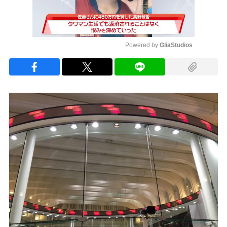
Powered by 
GliaStudios
Mute