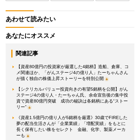
あわせて読みたい
あなたにオススメ
関連記事
【資産80億円の投資家が厳選した4銘柄】造船、倉庫、コ
メ関連ほか、「がんステージ4の億り人」たーちゃんさん
が描く独自の株価上昇ストーリーを特別公開
【シクリカルバリュー投資向きの有望5銘柄を公開】がん
ステージ4の億り人・たーちゃん氏、余命宣告後の集中投
資で資産80億円突破 成功の秘訣は各銘柄にある“ストー
リー”
《資産1.5億円の億り人が5銘柄を厳選》30歳でFIREした
夢の配当生活さんが「企業業績」「増配実績」をもとに
長く保有したい株をセレクト 金融、化学、製薬メーカ
ーも