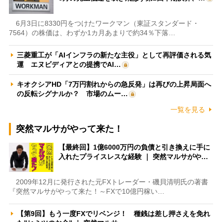
6月3日に8330円をつけたワークマン（東証スタンダード・
7564）の株価は、わずか1カ月あまりで約34％下落…
三菱重工が「AIインフラの新たな主役」として再評価される気
運 エヌビディアとの提携でAI…
キオクシアHD「7万円割れからの急反発」は再びの上昇局面へ
の反転シグナルか？ 市場のムー…
一覧を見る
突然マルサがやって来た！
【最終回】1億6000万円の負債と引き換えに手に
入れたプライスレスな経験 ｜ 突然マルサがや…
2009年12月に発行された元FXトレーダー・磯貝清明氏の著書
『突然マルサがやって来た！～FXで10億円稼い…
【第9回】もう一度FXでリベンジ！ 種銭は差し押さえを免れ