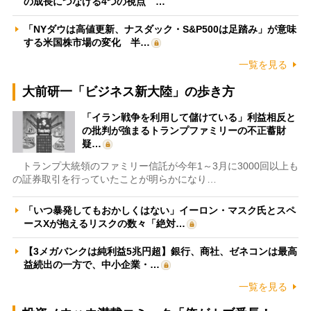
の成長につなげる4つの視点 …
「NYダウは高値更新、ナスダック・S&P500は足踏み」が意味
する米国株市場の変化 半…
一覧を見る
大前研一「ビジネス新大陸」の歩き方
「イラン戦争を利用して儲けている」利益相反と
の批判が強まるトランプファミリーの不正蓄財
疑…
トランプ大統領のファミリー信託が今年1～3月に3000回以上も
の証券取引を行っていたことが明らかになり…
「いつ暴発してもおかしくはない」イーロン・マスク氏とスペ
ースXが抱えるリスクの数々「絶対…
【3メガバンクは純利益5兆円超】銀行、商社、ゼネコンは最高
益続出の一方で、中小企業・…
一覧を見る