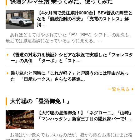
快適クルマ生活 乗ってみた、使ってみた
【4ヶ月間で受注累計6000台】BEV普及の障壁と
なる「航続距離の不安」「充電のストレス」解
消…
あれほどもてはやされていた「EV（BEV）シフト」の潮流も、
最近では減速基調になっているように見える。…
《雪道の対応力を検証》シビアな状況で実感した「フォレスタ
ー」の真価 「ターボ」と「スト…
乗り込むと同時に「これが軽？」と戸惑うのには理由があっ
た 「日産ルークス」さらなる躍進…
一覧を見る
大竹聡の「昼酒御免！」
【大竹聡の昼酒御免！】「ネグローニ」「山崎」
「マンハッタン」新宿三丁目の隠れ家バーで1…
お酒はいつ飲んでもいいものだが、昼から飲むお酒にはまた格