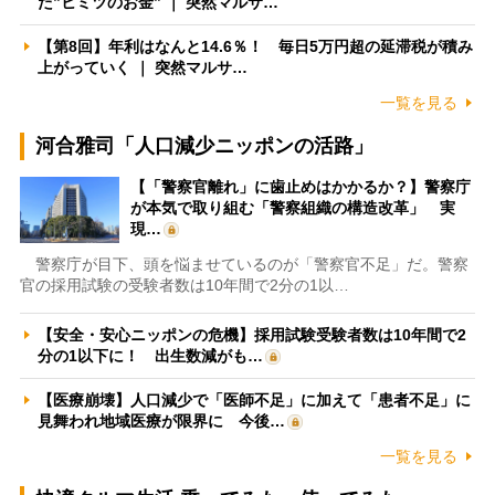
た”ヒミツのお金” ｜ 突然マルサ…
【第8回】年利はなんと14.6％！ 毎日5万円超の延滞税が積み
上がっていく ｜ 突然マルサ…
一覧を見る
河合雅司「人口減少ニッポンの活路」
【「警察官離れ」に歯止めはかかるか？】警察庁
が本気で取り組む「警察組織の構造改革」 実
現…
警察庁が目下、頭を悩ませているのが「警察官不足」だ。警察
官の採用試験の受験者数は10年間で2分の1以…
【安全・安心ニッポンの危機】採用試験受験者数は10年間で2
分の1以下に！ 出生数減がも…
【医療崩壊】人口減少で「医師不足」に加えて「患者不足」に
見舞われ地域医療が限界に 今後…
一覧を見る