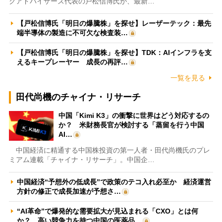
クアドバイザーズ代表の戸松信博氏が、最新…
【戸松信博氏「明日の爆騰株」を探せ】レーザーテック：最先
端半導体の製造に不可欠な検査装…
【戸松信博氏「明日の爆騰株」を探せ】TDK：AIインフラを支
えるキープレーヤー 成長の再評…
一覧を見る
田代尚機のチャイナ・リサーチ
中国「Kimi K3」の衝撃に世界はどう対応するの
か？ 米財務長官が検討する「蒸留を行う中国
AI…
中国経済に精通する中国株投資の第一人者・田代尚機氏のプレ
ミアム連載「チャイナ・リサーチ」。中国企…
中国経済“予想外の低成長”で政策のテコ入れ必至か 経済運営
方針の修正で成長加速が予想さ…
“AI革命”で爆発的な需要拡大が見込まれる「CXO」とは何
か？ 高い競争力を持つ中国の医薬品…