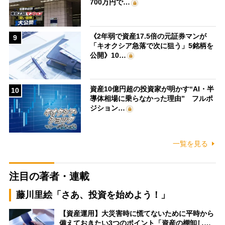
700万円で…
《2年弱で資産17.5倍の元証券マンが
9
「キオクシア急落で次に狙う」5銘柄を
公開》10…
資産10億円超の投資家が明かす“AI・半
10
導体相場に乗らなかった理由” フルポ
ジション…
一覧を見る
注目の著者・連載
藤川里絵「さあ、投資を始めよう！」
【資産運用】大災害時に慌てないために平時から
備えておきたい3つのポイント「資産の棚卸し…