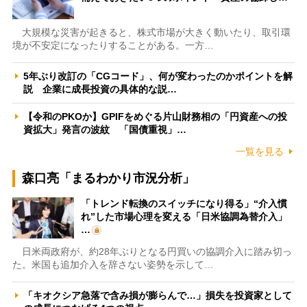
大規模な災害が起きると、株式市場が大きく動いたり、取引環
境が不安定になったりすることがある。一方…
5年ぶり改訂の「CGコード」、何が変わったのかポイントを解
説 企業に成長投資の具体的な説…
【令和のPKOか】GPIFをめぐる片山財務相の「円資産への投
資拡大」発言の波紋 「国債重視」…
一覧を見る
森口亮「まるわかり市況分析」
「トレンド転換のスイッチになり得る」“介入慣
れ”した市場心理を変える「日米協調為替介入」
…
日米両政府が、約28年ぶりとなる円買いの協調介入に踏み切っ
た。米国も追加介入を辞さない姿勢を示して…
「キオクシア急落で含み損が膨らんで…」損失を投資家として