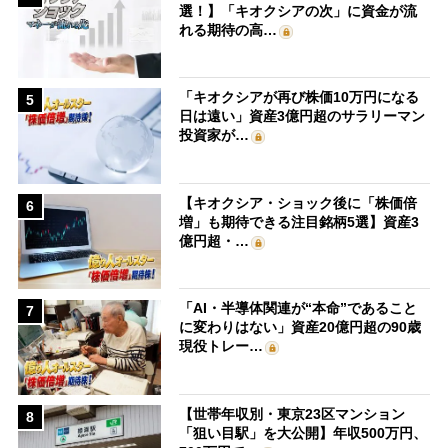
選！】「キオクシアの次」に資金が流
れる期待の高…
「キオクシアが再び株価10万円になる
5
日は遠い」資産3億円超のサラリーマン
投資家が…
【キオクシア・ショック後に「株価倍
6
増」も期待できる注目銘柄5選】資産3
億円超・…
「AI・半導体関連が“本命”であること
7
に変わりはない」資産20億円超の90歳
現役トレー…
【世帯年収別・東京23区マンション
8
「狙い目駅」を大公開】年収500万円、