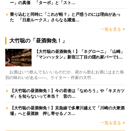
ー」の真価 「ターボ」と「スト…
乗り込むと同時に「これが軽？」と戸惑うのには理由があっ
た 「日産ルークス」さらなる躍進…
一覧を見る
大竹聡の「昼酒御免！」
【大竹聡の昼酒御免！】「ネグローニ」「山崎」
「マンハッタン」新宿三丁目の隠れ家バーで1…
お酒はいつ飲んでもいいものだが、昼から飲むお酒にはまた格
別の味わいがある――。ライター・作家の大竹…
【大竹聡の昼酒御免！】今の若者は「なめろう」や「キヌカツ
ギ」を知らないって本当？ 昔の…
【大竹聡の昼酒御免！】京急線で多摩川越えて「川崎の大衆酒
場」へと昼酒旅 押し寄せるノス…
一覧を見る