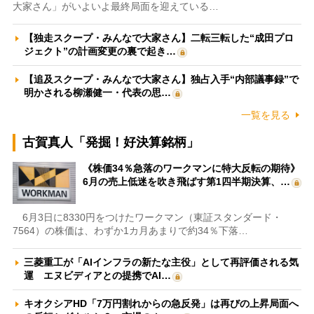
大家さん」がいよいよ最終局面を迎えている…
【独走スクープ・みんなで大家さん】二転三転した“成田プロ
ジェクト”の計画変更の裏で起き…
【追及スクープ・みんなで大家さん】独占入手“内部議事録”で
明かされる柳瀬健一・代表の思…
一覧を見る
古賀真人「発掘！好決算銘柄」
《株価34％急落のワークマンに特大反転の期待》
6月の売上低迷を吹き飛ばす第1四半期決算、…
6月3日に8330円をつけたワークマン（東証スタンダード・
7564）の株価は、わずか1カ月あまりで約34％下落…
三菱重工が「AIインフラの新たな主役」として再評価される気
運 エヌビディアとの提携でAI…
キオクシアHD「7万円割れからの急反発」は再びの上昇局面へ