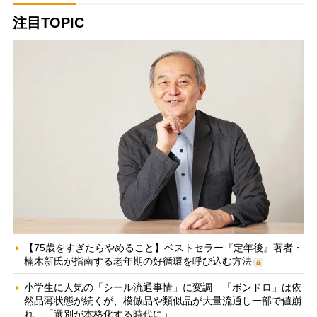
注目TOPIC
【75歳をすぎたらやめること】ベストセラー『定年後』著者・
楠木新氏が指南する老年期の好循環を呼び込む方法
小学生に人気の「シール流通事情」に変調 「ボンドロ」は依
然品薄状態が続くが、模倣品や類似品が大量流通し一部で値崩
れ 「選別が本格化する時代に」