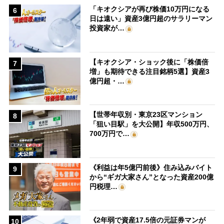
「キオクシアが再び株価10万円になる
6
日は遠い」資産3億円超のサラリーマン
投資家が…
【キオクシア・ショック後に「株価倍
7
増」も期待できる注目銘柄5選】資産3
億円超・…
【世帯年収別・東京23区マンション
8
「狙い目駅」を大公開】年収500万円、
700万円で…
《利益は年5億円前後》住み込みバイト
9
から“ギガ大家さん”となった資産200億
円税理…
《2年弱で資産17.5倍の元証券マンが
10