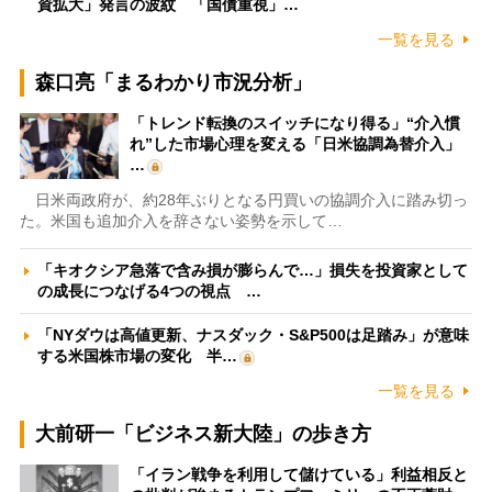
資拡大」発言の波紋 「国債重視」…
一覧を見る
森口亮「まるわかり市況分析」
「トレンド転換のスイッチになり得る」“介入慣
れ”した市場心理を変える「日米協調為替介入」
…
日米両政府が、約28年ぶりとなる円買いの協調介入に踏み切っ
た。米国も追加介入を辞さない姿勢を示して…
「キオクシア急落で含み損が膨らんで…」損失を投資家として
の成長につなげる4つの視点 …
「NYダウは高値更新、ナスダック・S&P500は足踏み」が意味
する米国株市場の変化 半…
一覧を見る
大前研一「ビジネス新大陸」の歩き方
「イラン戦争を利用して儲けている」利益相反と