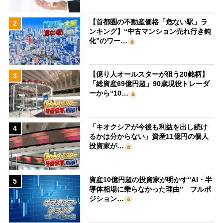
【首都圏の不動産価格「危ない駅」ラ
2
ンキング】“中古マンション売れ行き鈍
化”のワー…
【億り人オールスターが狙う20銘柄】
3
「総資産69億円超」90歳現役トレーダ
ーから“10…
「キオクシアが今後も利益を出し続け
4
るかは分からない」資産11億円の個人
投資家が…
資産10億円超の投資家が明かす“AI・半
5
導体相場に乗らなかった理由” フルポ
ジション…