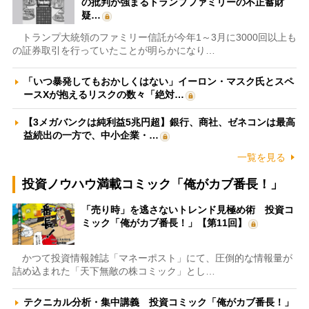
の批判が強まるトランプファミリーの不正蓄財
疑…
トランプ大統領のファミリー信託が今年1～3月に3000回以上も
の証券取引を行っていたことが明らかになり…
「いつ暴発してもおかしくはない」イーロン・マスク氏とスペ
ースXが抱えるリスクの数々「絶対…
【3メガバンクは純利益5兆円超】銀行、商社、ゼネコンは最高
益続出の一方で、中小企業・…
一覧を見る
投資ノウハウ満載コミック「俺がカブ番長！」
「売り時」を逃さないトレンド見極め術 投資コ
ミック「俺がカブ番長！」【第11回】
かつて投資情報雑誌「マネーポスト」にて、圧倒的な情報量が
詰め込まれた「天下無敵の株コミック」とし…
テクニカル分析・集中講義 投資コミック「俺がカブ番長！」