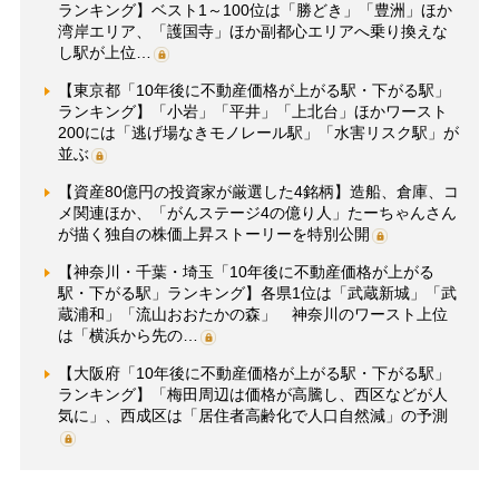
ランキング】ベスト1～100位は「勝どき」「豊洲」ほか
湾岸エリア、「護国寺」ほか副都心エリアへ乗り換えな
し駅が上位…
【東京都「10年後に不動産価格が上がる駅・下がる駅」
ランキング】「小岩」「平井」「上北台」ほかワースト
200には「逃げ場なきモノレール駅」「水害リスク駅」が
並ぶ
【資産80億円の投資家が厳選した4銘柄】造船、倉庫、コ
メ関連ほか、「がんステージ4の億り人」たーちゃんさん
が描く独自の株価上昇ストーリーを特別公開
【神奈川・千葉・埼玉「10年後に不動産価格が上がる
駅・下がる駅」ランキング】各県1位は「武蔵新城」「武
蔵浦和」「流山おおたかの森」 神奈川のワースト上位
は「横浜から先の…
【大阪府「10年後に不動産価格が上がる駅・下がる駅」
ランキング】「梅田周辺は価格が高騰し、西区などが人
気に」、西成区は「居住者高齢化で人口自然減」の予測