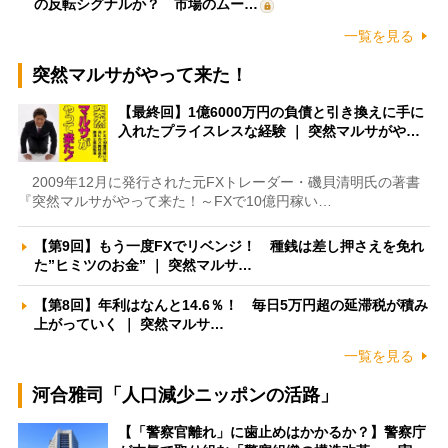
の反転シグナルか？ 市場のムー…
一覧を見る
突然マルサがやって来た！
【最終回】1億6000万円の負債と引き換えに手に
入れたプライスレスな経験 ｜ 突然マルサがや…
2009年12月に発行された元FXトレーダー・磯貝清明氏の著書
『突然マルサがやって来た！～FXで10億円稼い…
【第9回】もう一度FXでリベンジ！ 種銭は差し押さえを免れ
た”ヒミツのお金” ｜ 突然マルサ…
【第8回】年利はなんと14.6％！ 毎日5万円超の延滞税が積み
上がっていく ｜ 突然マルサ…
一覧を見る
河合雅司「人口減少ニッポンの活路」
【「警察官離れ」に歯止めはかかるか？】警察庁