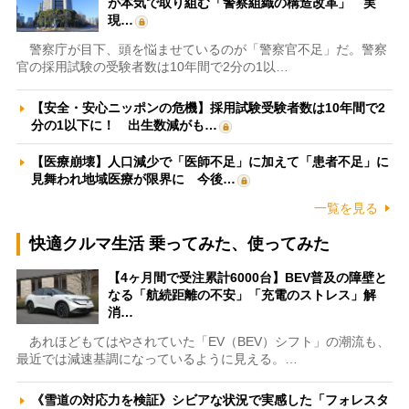
が本気で取り組む「警察組織の構造改革」 実
現…
警察庁が目下、頭を悩ませているのが「警察官不足」だ。警察
官の採用試験の受験者数は10年間で2分の1以…
【安全・安心ニッポンの危機】採用試験受験者数は10年間で2
分の1以下に！ 出生数減がも…
【医療崩壊】人口減少で「医師不足」に加えて「患者不足」に
見舞われ地域医療が限界に 今後…
一覧を見る
快適クルマ生活 乗ってみた、使ってみた
【4ヶ月間で受注累計6000台】BEV普及の障壁と
なる「航続距離の不安」「充電のストレス」解
消…
あれほどもてはやされていた「EV（BEV）シフト」の潮流も、
最近では減速基調になっているように見える。…
《雪道の対応力を検証》シビアな状況で実感した「フォレスタ