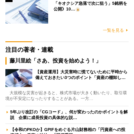
「キオクシア急落で次に狙う」5銘柄を
公開》10…
一覧を見る
注目の著者・連載
藤川里絵「さあ、投資を始めよう！」
【資産運用】大災害時に慌てないために平時から
備えておきたい3つのポイント「資産の棚卸し…
大規模な災害が起きると、株式市場が大きく動いたり、取引環
境が不安定になったりすることがある。一方…
5年ぶり改訂の「CGコード」、何が変わったのかポイントを解
説 企業に成長投資の具体的な説…
【令和のPKOか】GPIFをめぐる片山財務相の「円資産への投