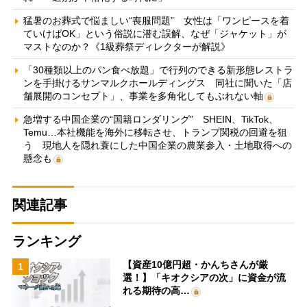
猛暑のお葬式で悩ましい“喪服問題” 女性は「ワンピースを着
ていけばOK」という俗説に潜む誤解、なぜ「ジャケット」が
マストなのか？《1級葬祭ディレクターが解説》
「30種類以上のパン食べ放題」で行列のできる新形態レストラ
ンを手掛けるサンマルクホールディングス 同社に聞いた「店
舗展開のコンセプト」、事業を多角化してもぶれない軸
急増する中国企業の“国籍ロンダリング” SHEIN、TikTok、
Temu…本社機能を海外に移転させ、トランプ関税の回避を狙
う 現地人を隠れ蓑にした中国企業の農業参入・土地取得への
懸念も
関連記事
ランキング
【資産10億円超・かんちさんが厳
1
選！】「キオクシアの次」に資金が流
れる期待の高…