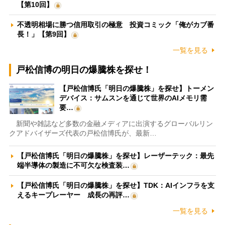
【第10回】
不透明相場に勝つ信用取引の極意 投資コミック「俺がカブ番
長！」【第9回】
一覧を見る
戸松信博の明日の爆騰株を探せ！
【戸松信博氏「明日の爆騰株」を探せ】トーメン
デバイス：サムスンを通じて世界のAIメモリ需
要…
新聞や雑誌など多数の金融メディアに出演するグローバルリン
クアドバイザーズ代表の戸松信博氏が、最新…
【戸松信博氏「明日の爆騰株」を探せ】レーザーテック：最先
端半導体の製造に不可欠な検査装…
【戸松信博氏「明日の爆騰株」を探せ】TDK：AIインフラを支
えるキープレーヤー 成長の再評…
一覧を見る