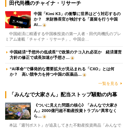
田代尚機のチャイナ・リサーチ
中国「Kimi K3」の衝撃に世界はどう対応するの
か？ 米財務長官が検討する「蒸留を行う中国
AI…
中国経済に精通する中国株投資の第一人者・田代尚機氏のプレ
ミアム連載「チャイナ・リサーチ」。中国企…
中国経済“予想外の低成長”で政策のテコ入れ必至か 経済運営
方針の修正で成長加速が予想さ…
“AI革命”で爆発的な需要拡大が見込まれる「CXO」とは何
か？ 高い競争力を持つ中国の医薬品…
一覧を見る
「みんなで大家さん」配当ストップ騒動の内幕
《ついに見えた問題の核心》「みんなで大家さ
ん」2000億円超不動産投資トラブル“異常なく
ら…
本誌『週刊ポスト』が追及してきた不動産投資商品「みんなで