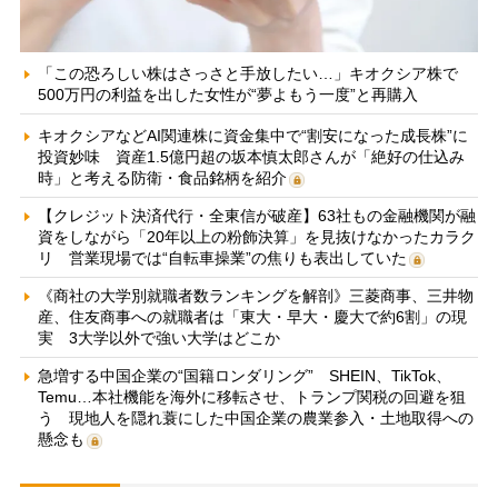
「この恐ろしい株はさっさと手放したい…」キオクシア株で
500万円の利益を出した女性が“夢よもう一度”と再購入
キオクシアなどAI関連株に資金集中で“割安になった成長株”に
投資妙味 資産1.5億円超の坂本慎太郎さんが「絶好の仕込み
時」と考える防衛・食品銘柄を紹介
【クレジット決済代行・全東信が破産】63社もの金融機関が融
資をしながら「20年以上の粉飾決算」を見抜けなかったカラク
リ 営業現場では“自転車操業”の焦りも表出していた
《商社の大学別就職者数ランキングを解剖》三菱商事、三井物
産、住友商事への就職者は「東大・早大・慶大で約6割」の現
実 3大学以外で強い大学はどこか
急増する中国企業の“国籍ロンダリング” SHEIN、TikTok、
Temu…本社機能を海外に移転させ、トランプ関税の回避を狙
う 現地人を隠れ蓑にした中国企業の農業参入・土地取得への
懸念も