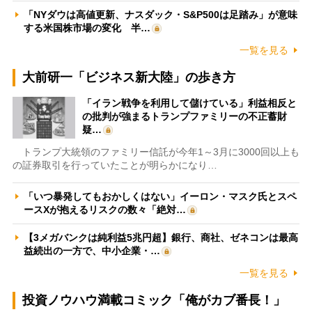
「NYダウは高値更新、ナスダック・S&P500は足踏み」が意味
する米国株市場の変化 半…
一覧を見る
大前研一「ビジネス新大陸」の歩き方
「イラン戦争を利用して儲けている」利益相反と
の批判が強まるトランプファミリーの不正蓄財
疑…
トランプ大統領のファミリー信託が今年1～3月に3000回以上も
の証券取引を行っていたことが明らかになり…
「いつ暴発してもおかしくはない」イーロン・マスク氏とスペ
ースXが抱えるリスクの数々「絶対…
【3メガバンクは純利益5兆円超】銀行、商社、ゼネコンは最高
益続出の一方で、中小企業・…
一覧を見る
投資ノウハウ満載コミック「俺がカブ番長！」