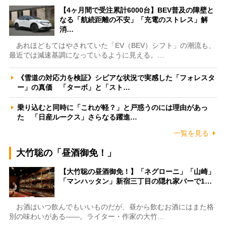
【4ヶ月間で受注累計6000台】BEV普及の障壁と
なる「航続距離の不安」「充電のストレス」解
消…
あれほどもてはやされていた「EV（BEV）シフト」の潮流も、
最近では減速基調になっているように見える。…
《雪道の対応力を検証》シビアな状況で実感した「フォレスタ
ー」の真価 「ターボ」と「スト…
乗り込むと同時に「これが軽？」と戸惑うのには理由があっ
た 「日産ルークス」さらなる躍進…
一覧を見る
大竹聡の「昼酒御免！」
【大竹聡の昼酒御免！】「ネグローニ」「山崎」
「マンハッタン」新宿三丁目の隠れ家バーで1…
お酒はいつ飲んでもいいものだが、昼から飲むお酒にはまた格
別の味わいがある――。ライター・作家の大竹…