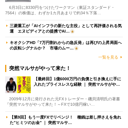
6月3日に8330円をつけたワークマン（東証スタンダード・
7564）の株価は、わずか1カ月あまりで約34％下落…
三菱重工が「AIインフラの新たな主役」として再評価される気
運 エヌビディアとの提携でAI…
キオクシアHD「7万円割れからの急反発」は再びの上昇局面へ
の反転シグナルか？ 市場のムー…
一覧を見る
突然マルサがやって来た！
【最終回】1億6000万円の負債と引き換えに手に
入れたプライスレスな経験 ｜ 突然マルサがや…
2009年12月に発行された元FXトレーダー・磯貝清明氏の著書
『突然マルサがやって来た！～FXで10億円稼い…
【第9回】もう一度FXでリベンジ！ 種銭は差し押さえを免れ
た”ヒミツのお金” ｜ 突然マルサ…