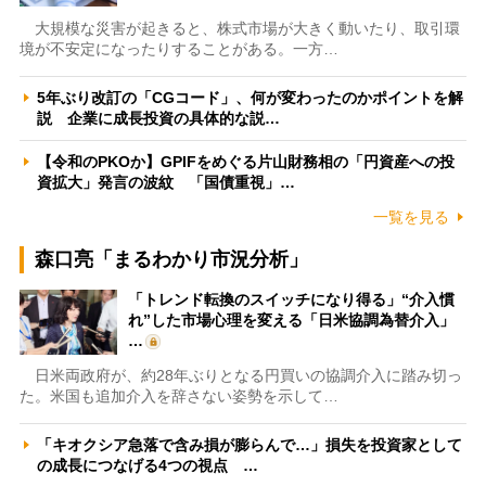
大規模な災害が起きると、株式市場が大きく動いたり、取引環
境が不安定になったりすることがある。一方…
5年ぶり改訂の「CGコード」、何が変わったのかポイントを解
説 企業に成長投資の具体的な説…
【令和のPKOか】GPIFをめぐる片山財務相の「円資産への投
資拡大」発言の波紋 「国債重視」…
一覧を見る
森口亮「まるわかり市況分析」
「トレンド転換のスイッチになり得る」“介入慣
れ”した市場心理を変える「日米協調為替介入」
…
日米両政府が、約28年ぶりとなる円買いの協調介入に踏み切っ
た。米国も追加介入を辞さない姿勢を示して…
「キオクシア急落で含み損が膨らんで…」損失を投資家として
の成長につなげる4つの視点 …