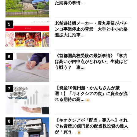
た納得の事情…
老舗遊技機メーカー・豊丸産業がパチ
5
ンコ事業停止の背景 大手と中小の格
差拡大に拍車…
《首都圏高校受験の最新事情》「学力
6
は高いが内申点がとれない」生徒はど
う戦う？ 東…
【資産10億円超・かんちさんが厳
7
選！】「キオクシアの次」に資金が流
れる期待の高…
【キオクシアが「配当」導入へ】それ
8
でも資産10億円超の配当株投資の達人
が「買う…