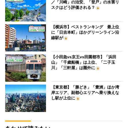
／「川崎」の治安、「登戸」の水害リ
スクはどう評価される？
【横浜市】ベストランキング 最上位
に「日吉本町」ほかグリーンライン沿
線駅が
【小田急vs京王vs田園都市】「浜田
山」「千歳船橋」は上位、「二子玉
川」「三軒屋」は圏外に
【東京都】「勝どき」「豊洲」ほか湾
岸エリア、副都心エリアへ乗り換えな
し駅が上位に