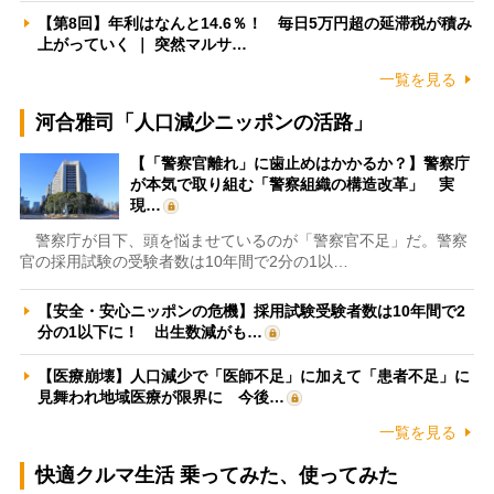
【第8回】年利はなんと14.6％！ 毎日5万円超の延滞税が積み
上がっていく ｜ 突然マルサ…
一覧を見る
河合雅司「人口減少ニッポンの活路」
【「警察官離れ」に歯止めはかかるか？】警察庁
が本気で取り組む「警察組織の構造改革」 実
現…
警察庁が目下、頭を悩ませているのが「警察官不足」だ。警察
官の採用試験の受験者数は10年間で2分の1以…
【安全・安心ニッポンの危機】採用試験受験者数は10年間で2
分の1以下に！ 出生数減がも…
【医療崩壊】人口減少で「医師不足」に加えて「患者不足」に
見舞われ地域医療が限界に 今後…
一覧を見る
快適クルマ生活 乗ってみた、使ってみた