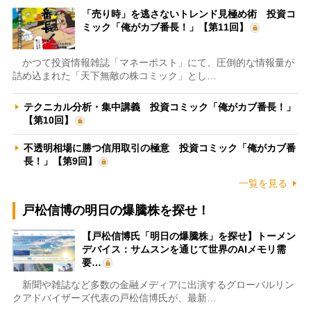
「売り時」を逃さないトレンド見極め術 投資コ
ミック「俺がカブ番長！」【第11回】
かつて投資情報雑誌「マネーポスト」にて、圧倒的な情報量が
詰め込まれた「天下無敵の株コミック」とし…
テクニカル分析・集中講義 投資コミック「俺がカブ番長！」
【第10回】
不透明相場に勝つ信用取引の極意 投資コミック「俺がカブ番
長！」【第9回】
一覧を見る
戸松信博の明日の爆騰株を探せ！
【戸松信博氏「明日の爆騰株」を探せ】トーメン
デバイス：サムスンを通じて世界のAIメモリ需
要…
新聞や雑誌など多数の金融メディアに出演するグローバルリン
クアドバイザーズ代表の戸松信博氏が、最新…