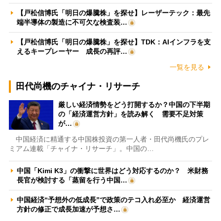
【戸松信博氏「明日の爆騰株」を探せ】レーザーテック：最先
端半導体の製造に不可欠な検査装…
【戸松信博氏「明日の爆騰株」を探せ】TDK：AIインフラを支
えるキープレーヤー 成長の再評…
一覧を見る
田代尚機のチャイナ・リサーチ
厳しい経済情勢をどう打開するか？中国の下半期
の「経済運営方針」を読み解く 需要不足対策
が…
中国経済に精通する中国株投資の第一人者・田代尚機氏のプレ
ミアム連載「チャイナ・リサーチ」。中国の…
中国「Kimi K3」の衝撃に世界はどう対応するのか？ 米財務
長官が検討する「蒸留を行う中国…
中国経済“予想外の低成長”で政策のテコ入れ必至か 経済運営
方針の修正で成長加速が予想さ…