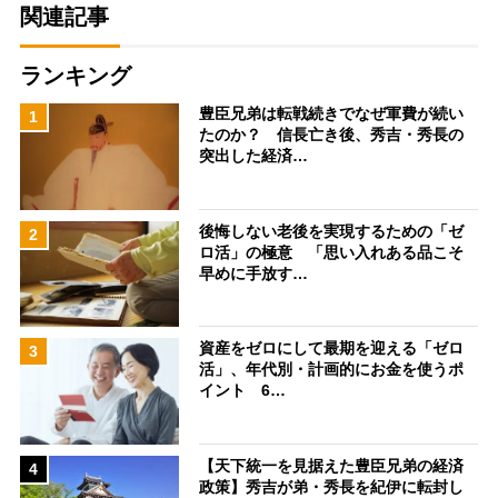
関連記事
ランキング
豊臣兄弟は転戦続きでなぜ軍費が続い
1
たのか？ 信長亡き後、秀吉・秀長の
突出した経済…
後悔しない老後を実現するための「ゼ
2
ロ活」の極意 「思い入れある品こそ
早めに手放す…
資産をゼロにして最期を迎える「ゼロ
3
活」、年代別・計画的にお金を使うポ
イント 6…
【天下統一を見据えた豊臣兄弟の経済
4
政策】秀吉が弟・秀長を紀伊に転封し