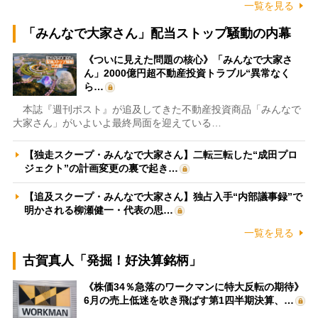
一覧を見る
「みんなで大家さん」配当ストップ騒動の内幕
《ついに見えた問題の核心》「みんなで大家さ
ん」2000億円超不動産投資トラブル“異常なく
ら…
本誌『週刊ポスト』が追及してきた不動産投資商品「みんなで
大家さん」がいよいよ最終局面を迎えている…
【独走スクープ・みんなで大家さん】二転三転した“成田プロ
ジェクト”の計画変更の裏で起き…
【追及スクープ・みんなで大家さん】独占入手“内部議事録”で
明かされる柳瀬健一・代表の思…
一覧を見る
古賀真人「発掘！好決算銘柄」
《株価34％急落のワークマンに特大反転の期待》
6月の売上低迷を吹き飛ばす第1四半期決算、…