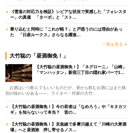
《雪道の対応力を検証》シビアな状況で実感した「フォレスタ
ー」の真価 「ターボ」と「スト…
乗り込むと同時に「これが軽？」と戸惑うのには理由があっ
た 「日産ルークス」さらなる躍進…
一覧を見る
大竹聡の「昼酒御免！」
【大竹聡の昼酒御免！】「ネグローニ」「山崎」
「マンハッタン」新宿三丁目の隠れ家バーで1…
お酒はいつ飲んでもいいものだが、昼から飲むお酒にはまた格
別の味わいがある――。ライター・作家の大竹…
【大竹聡の昼酒御免！】今の若者は「なめろう」や「キヌカツ
ギ」を知らないって本当？ 昔の…
【大竹聡の昼酒御免！】京急線で多摩川越えて「川崎の大衆酒
場」へと昼酒旅 押し寄せるノス…