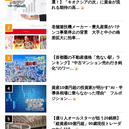
選！】「キオクシアの次」に資金が流
れる期待の高…
老舗遊技機メーカー・豊丸産業がパチ
2
ンコ事業停止の背景 大手と中小の格
差拡大に拍車…
【首都圏の不動産価格「危ない駅」ラ
3
ンキング】“中古マンション売れ行き鈍
化”のワー…
資産10億円超の投資家が明かす“AI・半
4
導体相場に乗らなかった理由” フルポ
ジション…
【億り人オールスターが狙う20銘柄】
5
「総資産69億円超」90歳現役トレーダ
ーから“10…