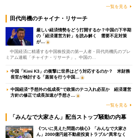
一覧を見る
田代尚機のチャイナ・リサーチ
厳しい経済情勢をどう打開するか？中国の下半期
の「経済運営方針」を読み解く 需要不足対策
が…
中国経済に精通する中国株投資の第一人者・田代尚機氏のプレ
ミアム連載「チャイナ・リサーチ」。中国の…
中国「Kimi K3」の衝撃に世界はどう対応するのか？ 米財務
長官が検討する「蒸留を行う中国…
中国経済“予想外の低成長”で政策のテコ入れ必至か 経済運営
方針の修正で成長加速が予想さ…
一覧を見る
「みんなで大家さん」配当ストップ騒動の内幕
《ついに見えた問題の核心》「みんなで大家さ
ん」2000億円超不動産投資トラブル“異常なく