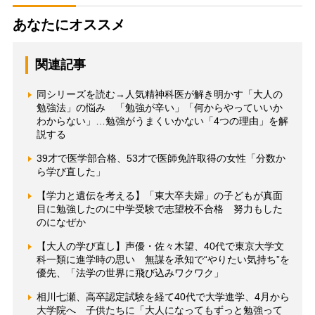
あなたにオススメ
関連記事
同シリーズを読む→人気精神科医が解き明かす「大人の
勉強法」の悩み 「勉強が辛い」「何からやっていいか
わからない」…勉強がうまくいかない「4つの理由」を解
説する
39才で医学部合格、53才で医師免許取得の女性「分数か
ら学び直した」
【学力と遺伝を考える】「東大卒夫婦」の子どもが真面
目に勉強したのに中学受験で志望校不合格 努力もした
のになぜか
【大人の学び直し】声優・佐々木望、40代で東京大学文
科一類に進学時の思い 無謀を承知で“やりたい気持ち”を
優先、「法学の世界に飛び込みワクワク」
相川七瀬、高卒認定試験を経て40代で大学進学、4月から
大学院へ 子供たちに「大人になってもずっと勉強って