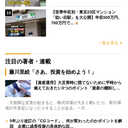
【世帯年収別・東京23区マンション
10
「狙い目駅」を大公開】年収500万円、
700万円で…
一覧を見る
注目の著者・連載
藤川里絵「さあ、投資を始めよう！」
【資産運用】大災害時に慌てないために平時から
備えておきたい3つのポイント「資産の棚卸し…
大規模な災害が起きると、株式市場が大きく動いたり、取引環
境が不安定になったりすることがある。一方…
5年ぶり改訂の「CGコード」、何が変わったのかポイントを解
説 企業に成長投資の具体的な説…