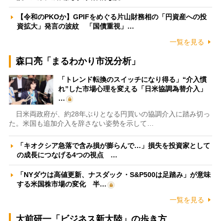
【令和のPKOか】GPIFをめぐる片山財務相の「円資産への投
資拡大」発言の波紋 「国債重視」…
一覧を見る
森口亮「まるわかり市況分析」
「トレンド転換のスイッチになり得る」“介入慣
れ”した市場心理を変える「日米協調為替介入」
…
日米両政府が、約28年ぶりとなる円買いの協調介入に踏み切っ
た。米国も追加介入を辞さない姿勢を示して…
「キオクシア急落で含み損が膨らんで…」損失を投資家として
の成長につなげる4つの視点 …
「NYダウは高値更新、ナスダック・S&P500は足踏み」が意味
する米国株市場の変化 半…
一覧を見る
大前研一「ビジネス新大陸」の歩き方