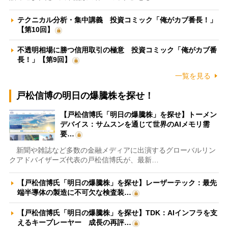
テクニカル分析・集中講義 投資コミック「俺がカブ番長！」
【第10回】
不透明相場に勝つ信用取引の極意 投資コミック「俺がカブ番
長！」【第9回】
一覧を見る
戸松信博の明日の爆騰株を探せ！
【戸松信博氏「明日の爆騰株」を探せ】トーメン
デバイス：サムスンを通じて世界のAIメモリ需
要…
新聞や雑誌など多数の金融メディアに出演するグローバルリン
クアドバイザーズ代表の戸松信博氏が、最新…
【戸松信博氏「明日の爆騰株」を探せ】レーザーテック：最先
端半導体の製造に不可欠な検査装…
【戸松信博氏「明日の爆騰株」を探せ】TDK：AIインフラを支
えるキープレーヤー 成長の再評…