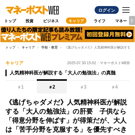
ログイン
トップ
投資
ビジネス
キャリア
ライフ
マネー
トップ
キャリア
学校・教育
《逃げちゃダメだ》人気精神科医が解説する「
キャリア
2025.07.30 15:02
マネーポストWEB
人気精神科医が解説する「大人の勉強法」の真髄
1
2
3
4
＃
＃
＃
＃
《逃げちゃダメだ》人気精神科医が解説
する「大人の勉強法」の肝要 子供なら
「得意分野を伸ばす」が得策だが、大人
は「苦手分野を克服する」を優先すべき