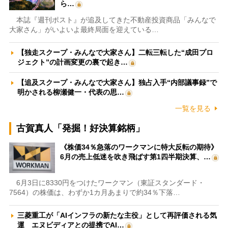
ら…
本誌『週刊ポスト』が追及してきた不動産投資商品「みんなで
大家さん」がいよいよ最終局面を迎えている…
【独走スクープ・みんなで大家さん】二転三転した“成田プロ
ジェクト”の計画変更の裏で起き…
【追及スクープ・みんなで大家さん】独占入手“内部議事録”で
明かされる柳瀬健一・代表の思…
一覧を見る
古賀真人「発掘！好決算銘柄」
《株価34％急落のワークマンに特大反転の期待》
6月の売上低迷を吹き飛ばす第1四半期決算、…
6月3日に8330円をつけたワークマン（東証スタンダード・
7564）の株価は、わずか1カ月あまりで約34％下落…
三菱重工が「AIインフラの新たな主役」として再評価される気
運 エヌビディアとの提携でAI…