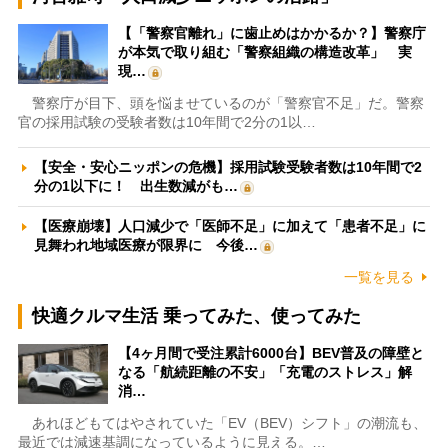
【「警察官離れ」に歯止めはかかるか？】警察庁
が本気で取り組む「警察組織の構造改革」 実
現…
警察庁が目下、頭を悩ませているのが「警察官不足」だ。警察
官の採用試験の受験者数は10年間で2分の1以…
【安全・安心ニッポンの危機】採用試験受験者数は10年間で2
分の1以下に！ 出生数減がも…
【医療崩壊】人口減少で「医師不足」に加えて「患者不足」に
見舞われ地域医療が限界に 今後…
一覧を見る
快適クルマ生活 乗ってみた、使ってみた
【4ヶ月間で受注累計6000台】BEV普及の障壁と
なる「航続距離の不安」「充電のストレス」解
消…
あれほどもてはやされていた「EV（BEV）シフト」の潮流も、
最近では減速基調になっているように見える。…