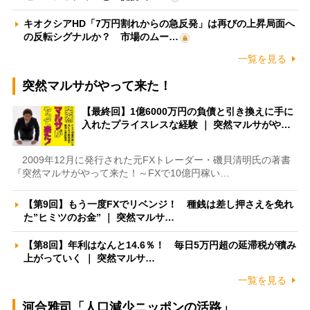
キオクシアHD「7万円割れからの急反発」は再びの上昇局面へ
の反転シグナルか？ 市場のムー…
一覧を見る
突然マルサがやって来た！
【最終回】1億6000万円の負債と引き換えに手に
入れたプライスレスな経験 ｜ 突然マルサがや…
2009年12月に発行された元FXトレーダー・磯貝清明氏の著書
『突然マルサがやって来た！～FXで10億円稼い…
【第9回】もう一度FXでリベンジ！ 種銭は差し押さえを免れ
た”ヒミツのお金” ｜ 突然マルサ…
【第8回】年利はなんと14.6％！ 毎日5万円超の延滞税が積み
上がっていく ｜ 突然マルサ…
一覧を見る
河合雅司「人口減少ニッポンの活路」