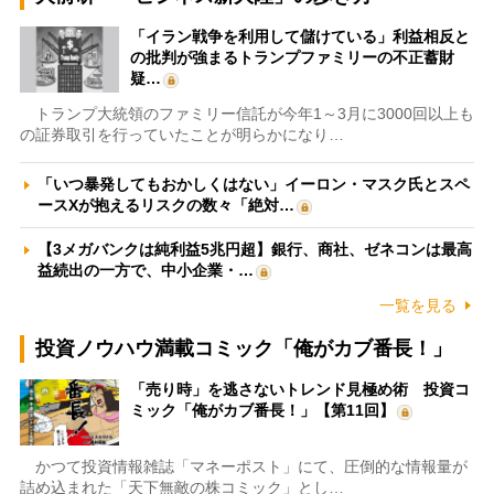
「イラン戦争を利用して儲けている」利益相反と
の批判が強まるトランプファミリーの不正蓄財
疑…
トランプ大統領のファミリー信託が今年1～3月に3000回以上も
の証券取引を行っていたことが明らかになり…
「いつ暴発してもおかしくはない」イーロン・マスク氏とスペ
ースXが抱えるリスクの数々「絶対…
【3メガバンクは純利益5兆円超】銀行、商社、ゼネコンは最高
益続出の一方で、中小企業・…
一覧を見る
投資ノウハウ満載コミック「俺がカブ番長！」
「売り時」を逃さないトレンド見極め術 投資コ
ミック「俺がカブ番長！」【第11回】
かつて投資情報雑誌「マネーポスト」にて、圧倒的な情報量が
詰め込まれた「天下無敵の株コミック」とし…