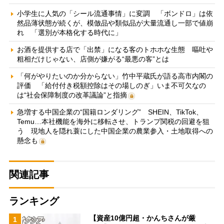
小学生に人気の「シール流通事情」に変調 「ボンドロ」は依
然品薄状態が続くが、模倣品や類似品が大量流通し一部で値崩
れ 「選別が本格化する時代に」
お酒を提供する店で「出禁」になる客のトホホな生態 嘔吐や
粗相だけじゃない、店側が嫌がる“最悪の客”とは
「何がやりたいのか分からない」竹中平蔵氏が語る高市内閣の
評価 「給付付き税額控除はその場しのぎ」いま不可欠なの
は“社会保障制度の改革議論”と指摘
急増する中国企業の“国籍ロンダリング” SHEIN、TikTok、
Temu…本社機能を海外に移転させ、トランプ関税の回避を狙
う 現地人を隠れ蓑にした中国企業の農業参入・土地取得への
懸念も
関連記事
ランキング
【資産10億円超・かんちさんが厳
1