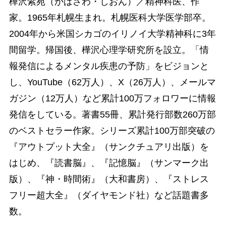
樺沢紫苑（かばさわ・しおん）／精神科医、作
家。1965年札幌生まれ。札幌医科大学医学部卒。
2004年から米国シカゴのイリノイ大学精神科に3年
間留学。帰国後、樺沢心理学研究所を設立。「情
報発信によるメンタル疾患の予防」をビジョンと
し、YouTube（62万人）、X（26万人）、メールマ
ガジン（12万人）など累計100万フォロワーに情報
発信をしている。著書55冊、累計発行部数260万部
のベストセラー作家。シリーズ累計100万部突破の
『アウトプット大全』（サンクチュアリ出版）を
はじめ、『読書脳』、『記憶脳』（サンマーク出
版）、『神・時間術』（大和書房）、『ストレス
フリー超大全』（ダイヤモンド社）など話題書多
数。