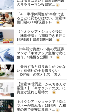
になる日は遠い」資産3億円超
のサラリーマン投資家…
「AI・半導体関連が“本命”であ
ることに変わりはない」資産20
億円超の90歳現役トレ…
【キオクシア・ショック後に
「株価倍増」も期待できる注目
銘柄5選】資産3億円超…
《2年弱で資産17.5倍の元証券
マンが「キオクシア急落で次に
狙う」5銘柄を公開》1…
「失敗すると取り返しがつかな
い」葬儀社の手を借りない
「DIY葬」の落とし穴 素人
に…
【資産10億円超・かんちさんが
厳選！】「キオクシアの次」に
資金が流れる期待の…
キオクシア・ショックで「次に
マネーが流れる」16銘柄 AI相
場の裏で割安に放置さ…