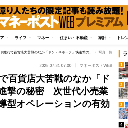
ア
ライフ
マネー
住まい・不動産
家計
トレ
インバウンド離れで百貨店大苦戦のなか「ドン・キホーテ」快進撃の秘密 次世代小売業の鍵となる現場主導型オペレーションの有効性
写真一覧
ラ
1
2025.07.31 07:00
マネーポストWEB
で百貨店大苦戦のなか「ド
2
進撃の秘密 次世代小売業
導型オペレーションの有効
3
4