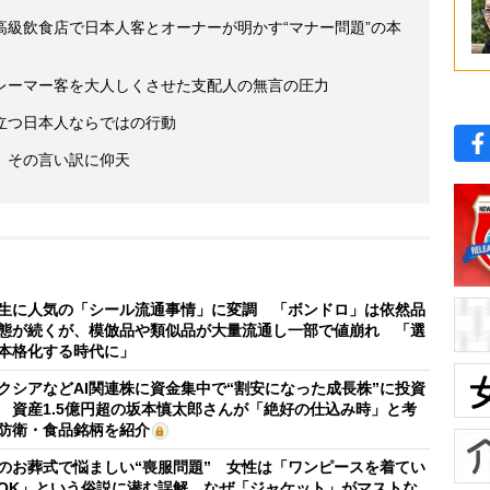
高級飲食店で日本人客とオーナーが明かす“マナー問題”の本
レーマー客を大人しくさせた支配人の無言の圧力
立つ日本人ならではの行動
、その言い訳に仰天
生に人気の「シール流通事情」に変調 「ボンドロ」は依然品
態が続くが、模倣品や類似品が大量流通し一部で値崩れ 「選
本格化する時代に」
クシアなどAI関連株に資金集中で“割安になった成長株”に投資
 資産1.5億円超の坂本慎太郎さんが「絶好の仕込み時」と考
防衛・食品銘柄を紹介
のお葬式で悩ましい“喪服問題” 女性は「ワンピースを着てい
OK」という俗説に潜む誤解、なぜ「ジャケット」がマストな