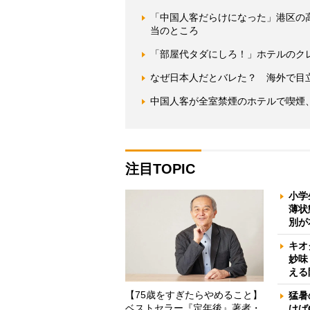
「中国人客だらけになった」港区の
当のところ
「部屋代タダにしろ！」ホテルのク
なぜ日本人だとバレた？ 海外で目
中国人客が全室禁煙のホテルで喫煙
注目TOPIC
小学
薄状
別が
キオ
妙味
える
【75歳をすぎたらやめること】
猛暑
ベストセラー『定年後』著者・
けば