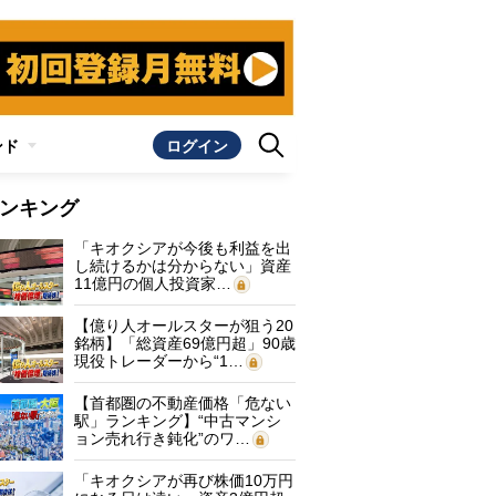
ンド
ログイン
ンキング
「キオクシアが今後も利益を出
し続けるかは分からない」資産
11億円の個人投資家…
【億り人オールスターが狙う20
銘柄】「総資産69億円超」90歳
現役トレーダーから“1…
【首都圏の不動産価格「危ない
駅」ランキング】“中古マンシ
ョン売れ行き鈍化”のワ…
「キオクシアが再び株価10万円