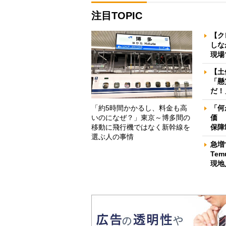
注目TOPIC
【ク
しな
現場
【土
「懸
だ！
「約5時間かかるし、料金も高
「何
いのになぜ？」東京～博多間の
価 
移動に飛行機ではなく新幹線を
保障
選ぶ人の事情
急増
Te
現地