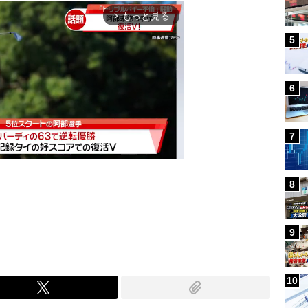
もっと見る
arrow_forward_ios
5
6
7
8
Mute
9
10