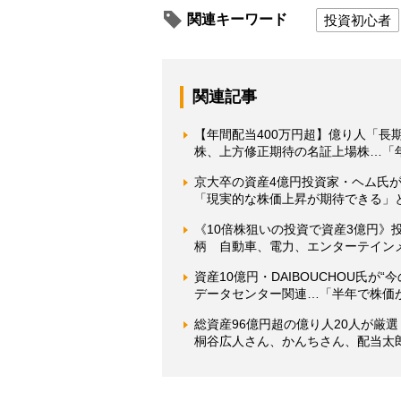
関連キーワード
投資初心者
関連記事
【年間配当400万円超】億り人「長
株、上方修正期待の名証上場株…「
京大卒の資産4億円投資家・ヘム氏が
「現実的な株価上昇が期待できる」
《10倍株狙いの投資で資産3億円》投
柄 自動車、電力、エンターテイン
資産10億円・DAIBOUCHOU氏が
データセンター関連…「半年で株価
総資産96億円超の億り人20人が厳選
桐谷広人さん、かんちさん、配当太