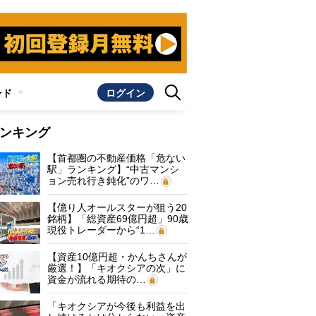
ンド
ログイン
ンキング
【首都圏の不動産価格「危ない
駅」ランキング】“中古マンシ
ョン売れ行き鈍化”のワ…
【億り人オールスターが狙う20
銘柄】「総資産69億円超」90歳
現役トレーダーから“1…
【資産10億円超・かんちさんが
厳選！】「キオクシアの次」に
資金が流れる期待の…
「キオクシアが今後も利益を出