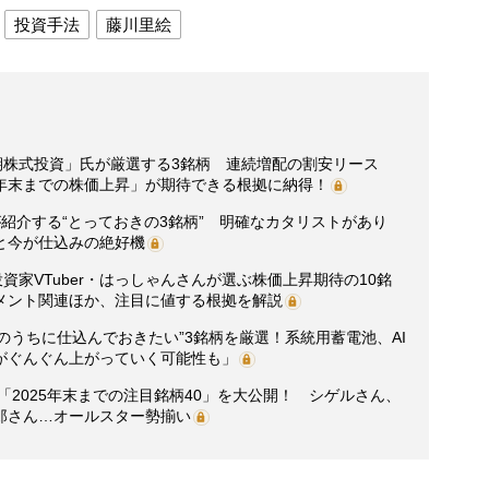
投資手法
藤川里絵
期株式投資」氏が厳選する3銘柄 連続増配の割安リース
年末までの株価上昇」が期待できる根拠に納得！
紹介する“とっておきの3銘柄” 明確なカタリストがあり
と今が仕込みの絶好機
資家VTuber・はっしゃんさんが選ぶ株価上昇期待の10銘
メント関連ほか、注目に値する根拠を解説
“今のうちに仕込んでおきたい”3銘柄を厳選！系統用蓄電池、AI
がぐんぐん上がっていく可能性も」
「2025年末までの注目銘柄40」を大公開！ シゲルさん、
郎さん…オールスター勢揃い