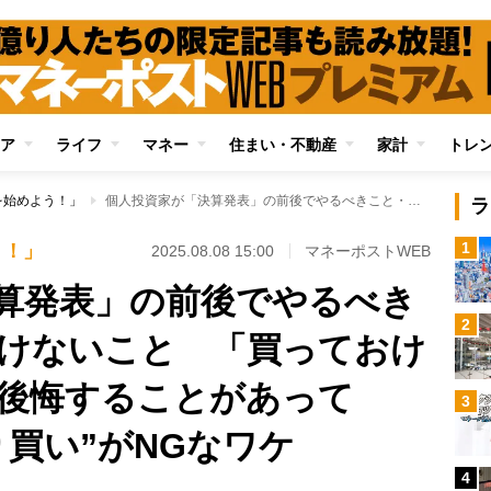
ア
ライフ
マネー
住まい・不動産
家計
トレ
を始めよう！」
個人投資家が「決算発表」の前後でやるべきこと・やってはいけないこと 「買っておけばよかった…」と後悔することがあっても“決算前の先回り買い”がNGなワケ
ラ
1
う！」
2025.08.08 15:00
マネーポストWEB
算発表」の前後でやるべき
2
けないこと 「買っておけ
後悔することがあって
3
り買い”がNGなワケ
4