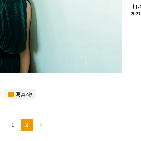
【お
202
ん
写真2枚
1
2