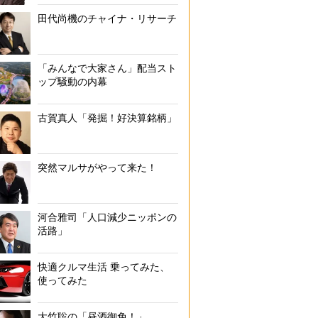
田代尚機のチャイナ・リサーチ
「みんなで大家さん」配当スト
ップ騒動の内幕
古賀真人「発掘！好決算銘柄」
突然マルサがやって来た！
河合雅司「人口減少ニッポンの
活路」
快適クルマ生活 乗ってみた、
使ってみた
大竹聡の「昼酒御免！」