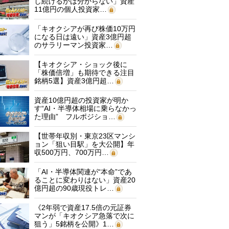
し続けるかは分からない」資産
11億円の個人投資家…
「キオクシアが再び株価10万円
になる日は遠い」資産3億円超
のサラリーマン投資家…
【キオクシア・ショック後に
「株価倍増」も期待できる注目
銘柄5選】資産3億円超…
資産10億円超の投資家が明か
す“AI・半導体相場に乗らなかっ
た理由” フルポジショ…
【世帯年収別・東京23区マンシ
ョン「狙い目駅」を大公開】年
収500万円、700万円…
「AI・半導体関連が“本命”であ
ることに変わりはない」資産20
億円超の90歳現役トレ…
《2年弱で資産17.5倍の元証券
マンが「キオクシア急落で次に
狙う」5銘柄を公開》1…