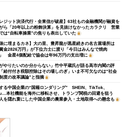
レジット決済代行・全東信が破産】63社もの金融機関が融資を
がら「20年以上の粉飾決算」を見抜けなかったカラクリ 営業
では“自転車操業”の焦りも表出していた
俵に埋まるカネ】大の里、豊昇龍が黒星続きの名古屋場所は
賞金2826万円」が下位力士に渡り「今日はみんなで焼肉
」 金星4個配給で協会は年96万円の支出増に
がやりたいのか分からない」竹中平蔵氏が語る高市内閣の評
「給付付き税額控除はその場しのぎ」いま不可欠なのは“社会
制度の改革議論”と指摘
する中国企業の“国籍ロンダリング” SHEIN、TikTok、
mu…本社機能を海外に移転させ、トランプ関税の回避を狙う
人を隠れ蓑にした中国企業の農業参入・土地取得への懸念も