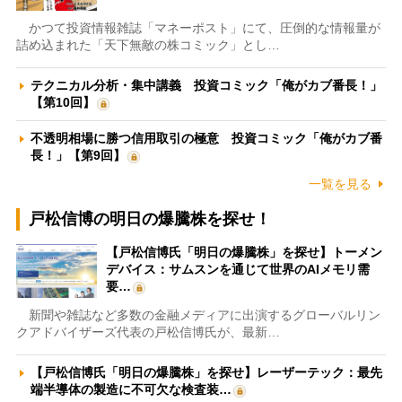
かつて投資情報雑誌「マネーポスト」にて、圧倒的な情報量が
詰め込まれた「天下無敵の株コミック」とし…
テクニカル分析・集中講義 投資コミック「俺がカブ番長！」
【第10回】
不透明相場に勝つ信用取引の極意 投資コミック「俺がカブ番
長！」【第9回】
一覧を見る
戸松信博の明日の爆騰株を探せ！
【戸松信博氏「明日の爆騰株」を探せ】トーメン
デバイス：サムスンを通じて世界のAIメモリ需
要…
新聞や雑誌など多数の金融メディアに出演するグローバルリン
クアドバイザーズ代表の戸松信博氏が、最新…
【戸松信博氏「明日の爆騰株」を探せ】レーザーテック：最先
端半導体の製造に不可欠な検査装…