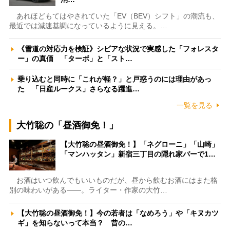
あれほどもてはやされていた「EV（BEV）シフト」の潮流も、
最近では減速基調になっているように見える。…
《雪道の対応力を検証》シビアな状況で実感した「フォレスタ
ー」の真価 「ターボ」と「スト…
乗り込むと同時に「これが軽？」と戸惑うのには理由があっ
た 「日産ルークス」さらなる躍進…
一覧を見る
大竹聡の「昼酒御免！」
【大竹聡の昼酒御免！】「ネグローニ」「山崎」
「マンハッタン」新宿三丁目の隠れ家バーで1…
お酒はいつ飲んでもいいものだが、昼から飲むお酒にはまた格
別の味わいがある――。ライター・作家の大竹…
【大竹聡の昼酒御免！】今の若者は「なめろう」や「キヌカツ
ギ」を知らないって本当？ 昔の…