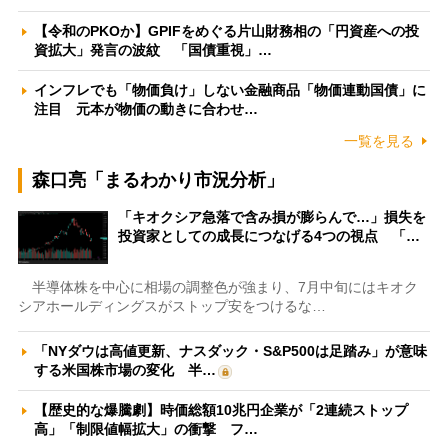
【令和のPKOか】GPIFをめぐる片山財務相の「円資産への投
資拡大」発言の波紋 「国債重視」…
インフレでも「物価負け」しない金融商品「物価連動国債」に
注目 元本が物価の動きに合わせ…
一覧を見る
森口亮「まるわかり市況分析」
「キオクシア急落で含み損が膨らんで…」損失を
投資家としての成長につなげる4つの視点 「…
半導体株を中心に相場の調整色が強まり、7月中旬にはキオク
シアホールディングスがストップ安をつけるな…
「NYダウは高値更新、ナスダック・S&P500は足踏み」が意味
する米国株市場の変化 半…
【歴史的な爆騰劇】時価総額10兆円企業が「2連続ストップ
高」「制限値幅拡大」の衝撃 フ…