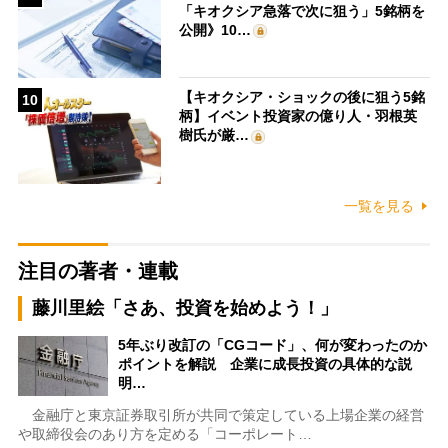
「キオクシア急落で次に狙う」5銘柄を
公開》10…
【キオクシア・ショックの後に狙う5銘
10
柄】イベント投資家の億り人・羽根英
樹氏が厳…
一覧を見る
注目の著者・連載
藤川里絵「さあ、投資を始めよう！」
5年ぶり改訂の「CGコード」、何が変わったのか
ポイントを解説 企業に成長投資の具体的な説
明…
金融庁と東京証券取引所が共同で策定している上場企業の経営
や取締役会のあり方を定める「コーポレート…