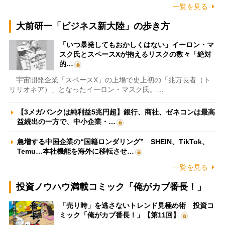
一覧を見る
大前研一「ビジネス新大陸」の歩き方
「いつ暴発してもおかしくはない」イーロン・マ
スク氏とスペースXが抱えるリスクの数々「絶対
的…
宇宙開発企業「スペースX」の上場で史上初の「兆万長者（ト
リリオネア）」となったイーロン・マスク氏。…
【3メガバンクは純利益5兆円超】銀行、商社、ゼネコンは最高
益続出の一方で、中小企業・…
急増する中国企業の“国籍ロンダリング” SHEIN、TikTok、
Temu…本社機能を海外に移転させ…
一覧を見る
投資ノウハウ満載コミック「俺がカブ番長！」
「売り時」を逃さないトレンド見極め術 投資コ
ミック「俺がカブ番長！」【第11回】