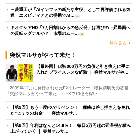
三菱重工が「AIインフラの新たな主役」として再評価される気
運 エヌビディアとの提携でAI…
キオクシアHD「7万円割れからの急反発」は再びの上昇局面へ
の反転シグナルか？ 市場のムー…
一覧を見る
突然マルサがやって来た！
【最終回】1億6000万円の負債と引き換えに手に
入れたプライスレスな経験 ｜ 突然マルサがや…
2009年12月に発行された元FXトレーダー・磯貝清明氏の著書
『突然マルサがやって来た！～FXで10億円稼い…
【第9回】もう一度FXでリベンジ！ 種銭は差し押さえを免れ
た”ヒミツのお金” ｜ 突然マルサ…
【第8回】年利はなんと14.6％！ 毎日5万円超の延滞税が積み
上がっていく ｜ 突然マルサ…