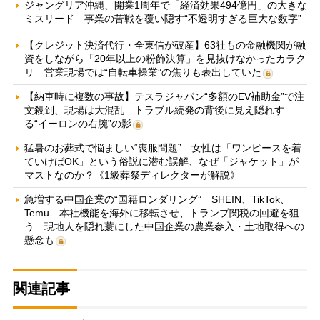
ジャングリア沖縄、開業1周年で「経済効果494億円」の大きな
ミスリード 事業の苦戦を覆い隠す“不透明すぎる巨大な数字”
【クレジット決済代行・全東信が破産】63社もの金融機関が融
資をしながら「20年以上の粉飾決算」を見抜けなかったカラク
リ 営業現場では“自転車操業”の焦りも表出していた
【納車時に複数の事故】テスラジャパン“多額のEV補助金”で注
文殺到、現場は大混乱 トラブル続発の背後に見え隠れす
る“イーロンの右腕”の影
猛暑のお葬式で悩ましい“喪服問題” 女性は「ワンピースを着
ていけばOK」という俗説に潜む誤解、なぜ「ジャケット」が
マストなのか？《1級葬祭ディレクターが解説》
急増する中国企業の“国籍ロンダリング” SHEIN、TikTok、
Temu…本社機能を海外に移転させ、トランプ関税の回避を狙
う 現地人を隠れ蓑にした中国企業の農業参入・土地取得への
懸念も
関連記事