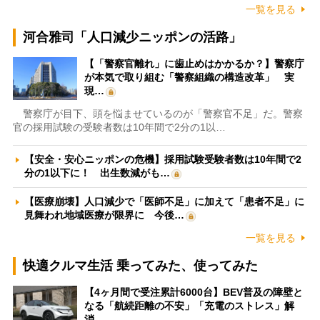
一覧を見る
河合雅司「人口減少ニッポンの活路」
【「警察官離れ」に歯止めはかかるか？】警察庁
が本気で取り組む「警察組織の構造改革」 実
現…
警察庁が目下、頭を悩ませているのが「警察官不足」だ。警察
官の採用試験の受験者数は10年間で2分の1以…
【安全・安心ニッポンの危機】採用試験受験者数は10年間で2
分の1以下に！ 出生数減がも…
【医療崩壊】人口減少で「医師不足」に加えて「患者不足」に
見舞われ地域医療が限界に 今後…
一覧を見る
快適クルマ生活 乗ってみた、使ってみた
【4ヶ月間で受注累計6000台】BEV普及の障壁と
なる「航続距離の不安」「充電のストレス」解
消…