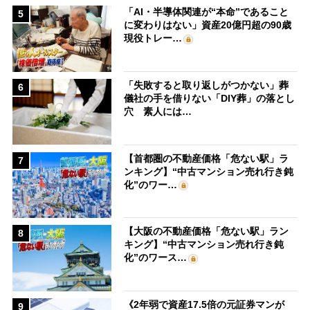
「AI・半導体関連が“本命”であること
5
に変わりはない」資産20億円超の90歳
現役トレー…
「失敗すると取り返しがつかない」葬
6
儀社の手を借りない「DIY葬」の落とし
穴 素人には…
【首都圏の不動産価格「危ない駅」ラ
7
ンキング】“中古マンション売れ行き鈍
化”のワー…
【大阪の不動産価格「危ない駅」ラン
8
キング】“中古マンション売れ行き鈍
化”のワース…
《2年弱で資産17.5倍の元証券マンが
9