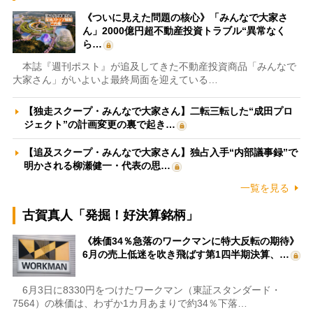
《ついに見えた問題の核心》「みんなで大家さ
ん」2000億円超不動産投資トラブル“異常なく
ら…
本誌『週刊ポスト』が追及してきた不動産投資商品「みんなで
大家さん」がいよいよ最終局面を迎えている…
【独走スクープ・みんなで大家さん】二転三転した“成田プロ
ジェクト”の計画変更の裏で起き…
【追及スクープ・みんなで大家さん】独占入手“内部議事録”で
明かされる柳瀬健一・代表の思…
一覧を見る
古賀真人「発掘！好決算銘柄」
《株価34％急落のワークマンに特大反転の期待》
6月の売上低迷を吹き飛ばす第1四半期決算、…
6月3日に8330円をつけたワークマン（東証スタンダード・
7564）の株価は、わずか1カ月あまりで約34％下落…