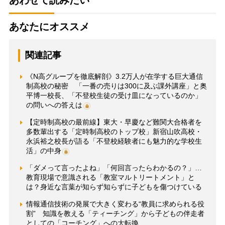
あなたにオススメ
関連記事
《N高グループを徹底解剖》3.2万人が在学する巨大通信
制高校の秘密 「一番の売りは300に及ぶ課外講座」と奥
平博一校長、「不登校生徒の受け皿になっているのか」
の問いへの答えは
【定時制高校の最前線】東大・早慶など難関大合格者を
多数輩出する「定時制高校のトップ校」新宿山吹高校・
永浜裕之校長が語る「不登校経験者にも魅力的な学校生
活」の中身
「ダメって言ったよね」「何回言ったらわかるの？」…
教育現場で意識される「教室マルトリートメント」と
は？身近な言葉が知らず知らずに子どもを傷つけている
情報通信技術の発展で大きく変わる“教員に求められる役
割” 知識を教える「ティーチング」から子どもの伴走者
としての「コーチング」への大転換