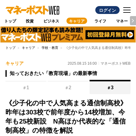
ログイン
トップ
投資
ビジネス
キャリア
ライフ
マネー
トップ
キャリア
学校・教育
《少子化の中で人気高まる通信制高校》昨年は3
キャリア
2025.08.15 16:00
マネーポストWEB
知っておきたい「教育現場」の最新事情
1
2
3
＃
＃
＃
《少子化の中で人気高まる通信制高校》
昨年は303校で前年度から14校増加、今
年も25校新設 N高ほか代表的な「通信
制高校」の特徴を解説