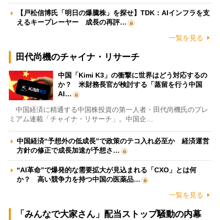
【戸松信博氏「明日の爆騰株」を探せ】TDK：AIインフラを支
えるキープレーヤー 成長の再評…
一覧を見る
田代尚機のチャイナ・リサーチ
中国「Kimi K3」の衝撃に世界はどう対応するの
か？ 米財務長官が検討する「蒸留を行う中国
AI…
中国経済に精通する中国株投資の第一人者・田代尚機氏のプレ
ミアム連載「チャイナ・リサーチ」。中国企…
中国経済“予想外の低成長”で政策のテコ入れ必至か 経済運営
方針の修正で成長加速が予想さ…
“AI革命”で爆発的な需要拡大が見込まれる「CXO」とは何
か？ 高い競争力を持つ中国の医薬品…
一覧を見る
「みんなで大家さん」配当ストップ騒動の内幕