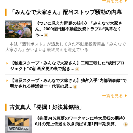
一覧を見る
「みんなで大家さん」配当ストップ騒動の内幕
《ついに見えた問題の核心》「みんなで大家さ
ん」2000億円超不動産投資トラブル“異常なく
ら…
本誌『週刊ポスト』が追及してきた不動産投資商品「みんなで
大家さん」がいよいよ最終局面を迎えている…
【独走スクープ・みんなで大家さん】二転三転した“成田プロ
ジェクト”の計画変更の裏で起き…
【追及スクープ・みんなで大家さん】独占入手“内部議事録”で
明かされる柳瀬健一・代表の思…
一覧を見る
古賀真人「発掘！好決算銘柄」
《株価34％急落のワークマンに特大反転の期待》
6月の売上低迷を吹き飛ばす第1四半期決算、…