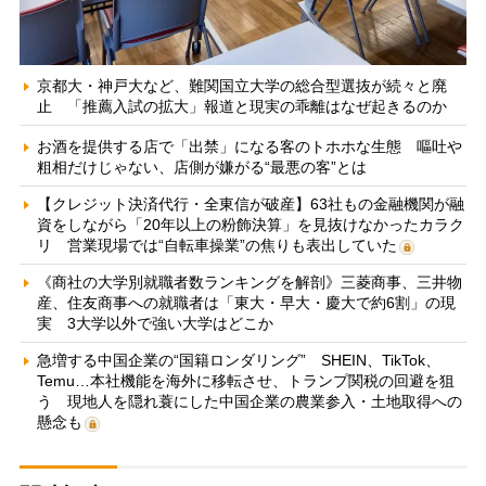
京都大・神戸大など、難関国立大学の総合型選抜が続々と廃
止 「推薦入試の拡大」報道と現実の乖離はなぜ起きるのか
お酒を提供する店で「出禁」になる客のトホホな生態 嘔吐や
粗相だけじゃない、店側が嫌がる“最悪の客”とは
【クレジット決済代行・全東信が破産】63社もの金融機関が融
資をしながら「20年以上の粉飾決算」を見抜けなかったカラク
リ 営業現場では“自転車操業”の焦りも表出していた
《商社の大学別就職者数ランキングを解剖》三菱商事、三井物
産、住友商事への就職者は「東大・早大・慶大で約6割」の現
実 3大学以外で強い大学はどこか
急増する中国企業の“国籍ロンダリング” SHEIN、TikTok、
Temu…本社機能を海外に移転させ、トランプ関税の回避を狙
う 現地人を隠れ蓑にした中国企業の農業参入・土地取得への
懸念も