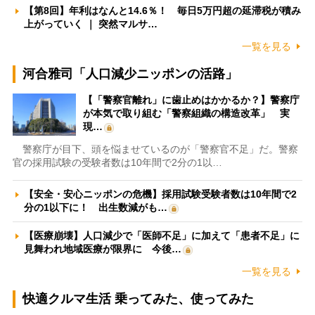
【第8回】年利はなんと14.6％！ 毎日5万円超の延滞税が積み
上がっていく ｜ 突然マルサ…
一覧を見る
河合雅司「人口減少ニッポンの活路」
【「警察官離れ」に歯止めはかかるか？】警察庁
が本気で取り組む「警察組織の構造改革」 実
現…
警察庁が目下、頭を悩ませているのが「警察官不足」だ。警察
官の採用試験の受験者数は10年間で2分の1以…
【安全・安心ニッポンの危機】採用試験受験者数は10年間で2
分の1以下に！ 出生数減がも…
【医療崩壊】人口減少で「医師不足」に加えて「患者不足」に
見舞われ地域医療が限界に 今後…
一覧を見る
快適クルマ生活 乗ってみた、使ってみた