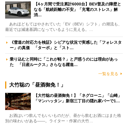
【4ヶ月間で受注累計6000台】BEV普及の障壁と
なる「航続距離の不安」「充電のストレス」解
消…
あれほどもてはやされていた「EV（BEV）シフト」の潮流も、
最近では減速基調になっているように見える。…
《雪道の対応力を検証》シビアな状況で実感した「フォレスタ
ー」の真価 「ターボ」と「スト…
乗り込むと同時に「これが軽？」と戸惑うのには理由があっ
た 「日産ルークス」さらなる躍進…
一覧を見る
大竹聡の「昼酒御免！」
【大竹聡の昼酒御免！】「ネグローニ」「山崎」
「マンハッタン」新宿三丁目の隠れ家バーで1…
お酒はいつ飲んでもいいものだが、昼から飲むお酒にはまた格
別の味わいがある――。ライター・作家の大竹…