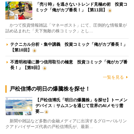
「売り時」を逃さないトレンド見極め術 投資コ
ミック「俺がカブ番長！」【第11回】
かつて投資情報雑誌「マネーポスト」にて、圧倒的な情報量が
詰め込まれた「天下無敵の株コミック」とし…
テクニカル分析・集中講義 投資コミック「俺がカブ番長！」
【第10回】
不透明相場に勝つ信用取引の極意 投資コミック「俺がカブ番
長！」【第9回】
一覧を見る
戸松信博の明日の爆騰株を探せ！
【戸松信博氏「明日の爆騰株」を探せ】トーメン
デバイス：サムスンを通じて世界のAIメモリ需
要…
新聞や雑誌など多数の金融メディアに出演するグローバルリン
クアドバイザーズ代表の戸松信博氏が、最新…