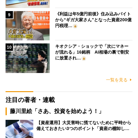
《利益は年5億円前後》住み込みバイト
9
から“ギガ大家さん”となった資産200億
円税理…
キオクシア・ショックで「次にマネー
10
が流れる」16銘柄 AI相場の裏で割安
に放置され…
一覧を見る
注目の著者・連載
藤川里絵「さあ、投資を始めよう！」
【資産運用】大災害時に慌てないために平時から
備えておきたい3つのポイント「資産の棚卸し…