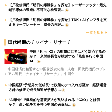
【戸松信博氏「明日の爆騰株」を探せ】レーザーテック：最先
端半導体の製造に不可欠な検査装…
【戸松信博氏「明日の爆騰株」を探せ】TDK：AIインフラを支
えるキープレーヤー 成長の再評…
一覧を見る
田代尚機のチャイナ・リサーチ
中国「Kimi K3」の衝撃に世界はどう対応するの
か？ 米財務長官が検討する「蒸留を行う中国
AI…
中国経済に精通する中国株投資の第一人者・田代尚機氏のプレ
ミアム連載「チャイナ・リサーチ」。中国企…
中国経済“予想外の低成長”で政策のテコ入れ必至か 経済運営
方針の修正で成長加速が予想さ…
“AI革命”で爆発的な需要拡大が見込まれる「CXO」とは何
か？ 高い競争力を持つ中国の医薬品…