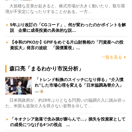
大規模な災害が起きると、株式市場が大きく動いたり、取引環
境が不安定になったりすることがある。一方…
5年ぶり改訂の「CGコード」、何が変わったのかポイントを解
説 企業に成長投資の具体的な説…
【令和のPKOか】GPIFをめぐる片山財務相の「円資産への投
資拡大」発言の波紋 「国債重視」…
一覧を見る
森口亮「まるわかり市況分析」
「トレンド転換のスイッチになり得る」“介入慣
れ”した市場心理を変える「日米協調為替介入」
…
日米両政府が、約28年ぶりとなる円買いの協調介入に踏み切っ
た。米国も追加介入を辞さない姿勢を示して…
「キオクシア急落で含み損が膨らんで…」損失を投資家として
の成長につなげる4つの視点 …