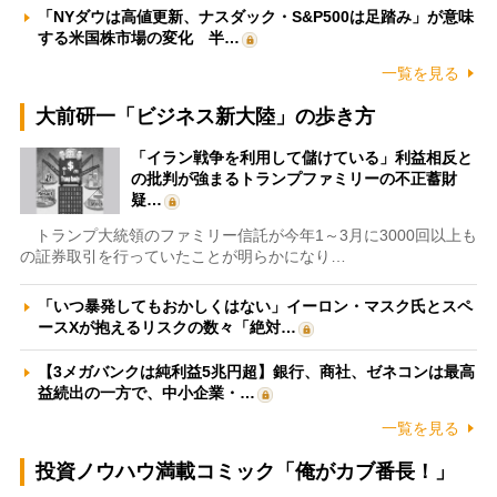
「NYダウは高値更新、ナスダック・S&P500は足踏み」が意味
する米国株市場の変化 半…
一覧を見る
大前研一「ビジネス新大陸」の歩き方
「イラン戦争を利用して儲けている」利益相反と
の批判が強まるトランプファミリーの不正蓄財
疑…
トランプ大統領のファミリー信託が今年1～3月に3000回以上も
の証券取引を行っていたことが明らかになり…
「いつ暴発してもおかしくはない」イーロン・マスク氏とスペ
ースXが抱えるリスクの数々「絶対…
【3メガバンクは純利益5兆円超】銀行、商社、ゼネコンは最高
益続出の一方で、中小企業・…
一覧を見る
投資ノウハウ満載コミック「俺がカブ番長！」