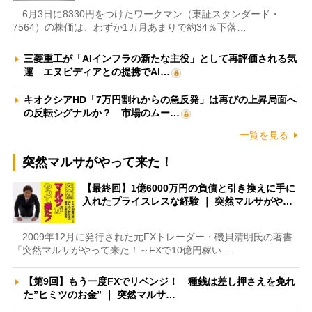
6月3日に8330円をつけたワークマン（東証スタンダード・
7564）の株価は、わずか1カ月あまりで約34％下落…
三菱重工が「AIインフラの新たな主役」として再評価される気
運 エヌビディアとの提携でAI…
キオクシアHD「7万円割れからの急反発」は再びの上昇局面へ
の反転シグナルか？ 市場のムー…
一覧を見る
突然マルサがやって来た！
【最終回】1億6000万円の負債と引き換えに手に
入れたプライスレスな経験 ｜ 突然マルサがや…
2009年12月に発行された元FXトレーダー・磯貝清明氏の著書
『突然マルサがやって来た！～FXで10億円稼い…
【第9回】もう一度FXでリベンジ！ 種銭は差し押さえを免れ
た”ヒミツのお金” ｜ 突然マルサ…