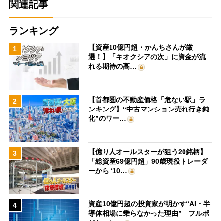
関連記事
ランキング
【資産10億円超・かんちさんが厳
1
選！】「キオクシアの次」に資金が流
れる期待の高…
【首都圏の不動産価格「危ない駅」ラ
2
ンキング】“中古マンション売れ行き鈍
化”のワー…
【億り人オールスターが狙う20銘柄】
3
「総資産69億円超」90歳現役トレーダ
ーから“10…
資産10億円超の投資家が明かす“AI・半
4
導体相場に乗らなかった理由” フルポ