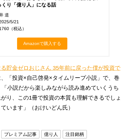
っくり「億り人」になる話
井 道
25/5/21
1760（税込）
Amazonで購入する
る貯金ゼロおじさん 35年前に戻った僕が投資で
は、「投資×自己啓発×タイムリープ小説」で、巻
。「小説だから楽しみながら読み進めていくうち
がり、この1冊で投資の本質も理解できるでしょ
しています」（おけいどん氏）
プレミアム記事
億り人
注目銘柄