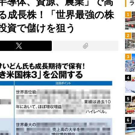
半導体、資源、農業」で高
ラ
る成長株！「世界最強の株
1
投資で儲けを狙う
2
3
4
5
6