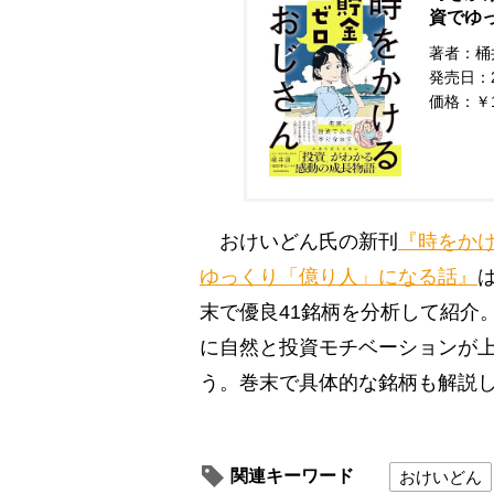
資でゆ
著者：桶
発売日：20
価格：￥
おけいどん氏の新刊
『時をかけ
ゆっくり「億り人」になる話』
末で優良41銘柄を分析して紹介
に自然と投資モチベーションが上
う。巻末で具体的な銘柄も解説
関連キーワード
おけいどん