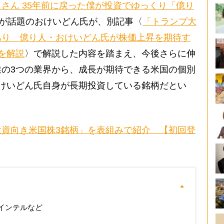
さん 35年前に戻った僕が投資でゆっくり「億り
A）が話題のおけいどん氏が、別記事〈
「トランプ大
あり 億り人・おけいどん氏が株価上昇を期待す
を解説
〉で解説した内容を踏まえ、今後さらに伸
の3つの業界から、成長が期待できる米国の個別
けいどん氏自身が長期投資している銘柄だとい
資向き米国株3銘柄」を表組みで紹介 【初回登
インテルなど