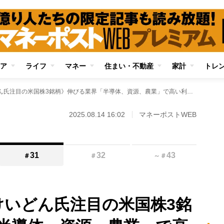
ア
ライフ
マネー
住まい・不動産
家計
トレ
《資産2億円・おけいどん氏注目の米国株3銘柄》伸びる業界「半導体、資源、農業」で高い利益率を実現する成長株！「世界最強の株式市場」への長期投資で儲けを狙う
2025.08.14 16:02
マネーポストWEB
31
32
43
＃
＃
～
＃
けいどん氏注目の米国株3銘