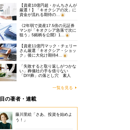
【資産10億円超・かんちさんが
厳選！】「キオクシアの次」に
資金が流れる期待の…
《2年弱で資産17.5倍の元証券
マンが「キオクシア急落で次に
狙う」5銘柄を公開》1…
【資産11億円マック・チェリー
さん厳選「キオクシア・ショッ
ク」後に大化け期待4…
「失敗すると取り返しがつかな
い」葬儀社の手を借りない
「DIY葬」の落とし穴 素人
に…
一覧を見る
目の著者・連載
藤川里絵「さあ、投資を始めよ
う！」