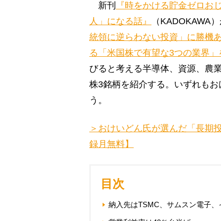
新刊
『時をかける貯金ゼロおじ
人」になる話』
（KADOKAW
統領に逆らわない投資」に勝機
る「米国株で有望な3つの業界」
びると考える半導体、資源、農業
株3銘柄を紹介する。いずれもお
う。
＞おけいどん氏が選んだ「長期投
録月無料】
目次
納入先はTSMC、サムスン電子、