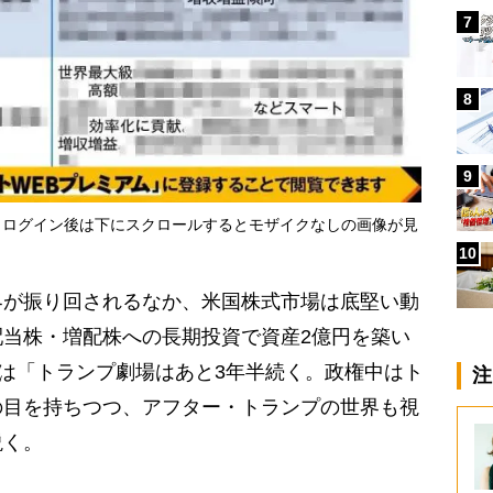
7
8
9
・ログイン後は下にスクロールするとモザイクなしの画像が見
10
が振り回されるなか、米国株式市場は底堅い動
当株・増配株への長期投資で資産2億円を築い
氏は「トランプ劇場はあと3年半続く。政権中はト
注
の目を持ちつつ、アフター・トランプの世界も視
説く。