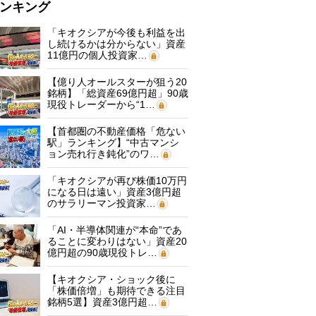
ンキング
「キオクシアが今後も利益を出
し続けるかは分からない」資産
11億円の個人投資家…
【億り人オールスターが狙う20
銘柄】「総資産69億円超」90歳
現役トレーダーから“1…
【首都圏の不動産価格「危ない
駅」ランキング】“中古マンシ
ョン売れ行き鈍化”のワ…
「キオクシアが再び株価10万円
になる日は遠い」資産3億円超
のサラリーマン投資家…
「AI・半導体関連が“本命”であ
ることに変わりはない」資産20
億円超の90歳現役トレ…
【キオクシア・ショック後に
「株価倍増」も期待できる注目
銘柄5選】資産3億円超…