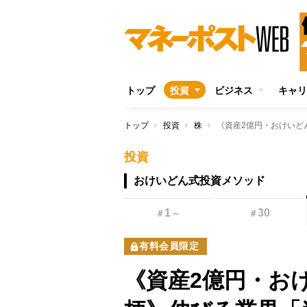
トップ
投資
ビジネス
キャリ
トップ
投資
株
投資
おけいどん式投資メソッド
1
30
＃
～
＃
有料会員限定
《資産2億円・お