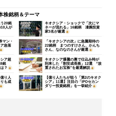
本株銘柄＆テーマ
う20銘
キオクシア・ショックで「次にマ
10人が
ネーが流れる」16銘柄 凄腕投資
家3名が厳選
証券マン・
「キオクシアの次」に急騰期待の
シア急落
22銘柄 まつのすけさん、かんち
さん、なのなのさんが厳選
クシア超
キオクシア爆騰の裏で仕込み時が
8銘
到来した「割安成長株」12選 “放
”は？
置されたお宝株”を厳選解説
】億り人
【億り人たちが狙う「第2のキオク
よりも成
シア」11選】注目の「IPOセカン
ダリー投資銘柄」を一挙紹介