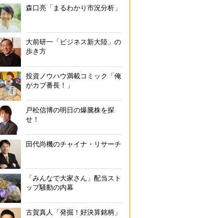
森口亮「まるわかり市況分析」
大前研一「ビジネス新大陸」の
歩き方
投資ノウハウ満載コミック「俺
がカブ番長！」
戸松信博の明日の爆騰株を探
せ！
田代尚機のチャイナ・リサーチ
「みんなで大家さん」配当スト
ップ騒動の内幕
古賀真人「発掘！好決算銘柄」