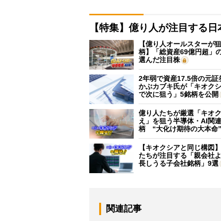
【特集】億り人が注目する日
【億り人オールスターが狙
柄】「総資産69億円超」の
選んだ注目株
2年弱で資産17.5倍の元
かぶカブキ氏が「キオク
で次に狙う」5銘柄を公開
億り人たちが厳選「キオ
え」を狙う半導体・AI関連
柄 “大化け期待の大本命
【キオクシアと同じ構図
たちが注目する「親会社
長しうる子会社銘柄」9選
関連記事