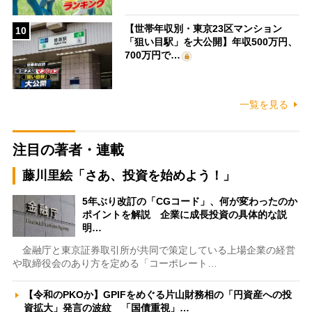
【世帯年収別・東京23区マンション
10
「狙い目駅」を大公開】年収500万円、
700万円で…
一覧を見る
注目の著者・連載
藤川里絵「さあ、投資を始めよう！」
5年ぶり改訂の「CGコード」、何が変わったのか
ポイントを解説 企業に成長投資の具体的な説
明…
金融庁と東京証券取引所が共同で策定している上場企業の経営
や取締役会のあり方を定める「コーポレート…
【令和のPKOか】GPIFをめぐる片山財務相の「円資産への投
資拡大」発言の波紋 「国債重視」…