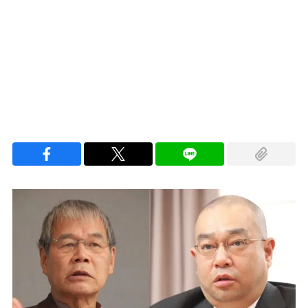
Loaded
:
100.00%
/
Unmute