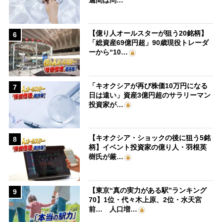
【億り人オールスターが狙う20銘柄】
6
「総資産69億円超」90歳現役トレーダ
ーから“10…
「キオクシアが再び株価10万円になる
7
日は遠い」資産3億円超のサラリーマン
投資家が…
【キオクシア・ショックの後に狙う5銘
8
柄】イベント投資家の億り人・羽根英
樹氏が厳…
【東京“真の実力がある駅”ランキング
9
70】1位・代々木上原、2位・水天宮
前… 人口増…