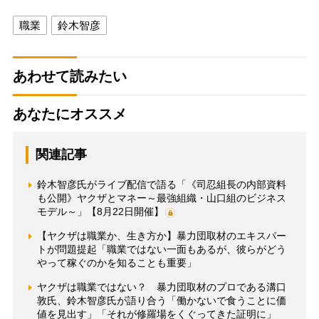
職業
鈴木智彦
あわせて読みたい
あなたにオススメ
関連記事
鈴木智彦氏がライブ配信で語る「《司忍組長の内部資料
も公開》ヤクザとマネー～最強組織・山口組のビジネス
モデル～」【8月22日開催】
【ヤクザは職業か、生き方か】暴力団取材のエキスパー
トが問題提起「職業ではない一面もあるが、彼らがどう
やって稼ぐのかを知ることも重要」
ヤクザは職業ではない？ 暴力団取材のプロである溝口
敦氏、鈴木智彦氏が語り合う「働かないで食うことに価
値を見出す」「それが修羅場をくぐってきた証明に」