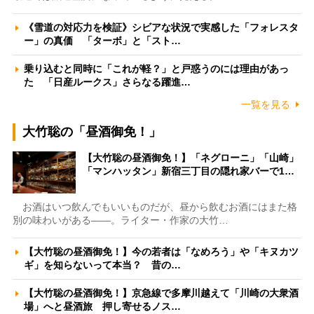
《雪道の対応力を検証》シビアな状況で実感した「フォレスタ
ー」の真価 「ターボ」と「スト…
乗り込むと同時に「これが軽？」と戸惑うのには理由があっ
た 「日産ルークス」さらなる躍進…
一覧を見る
大竹聡の「昼酒御免！」
【大竹聡の昼酒御免！】「ネグローニ」「山崎」
「マンハッタン」新宿三丁目の隠れ家バーで1…
お酒はいつ飲んでもいいものだが、昼から飲むお酒にはまた格
別の味わいがある――。ライター・作家の大竹…
【大竹聡の昼酒御免！】今の若者は「なめろう」や「キヌカツ
ギ」を知らないって本当？ 昔の…
【大竹聡の昼酒御免！】京急線で多摩川越えて「川崎の大衆酒
場」へと昼酒旅 押し寄せるノス…