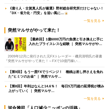
《億り人・古賀真人氏が厳選》野村総合研究所だけじゃない！
「DX・省力化・円安」を追い風に…
一覧を見る
突然マルサがやって来た！
【最終回】1億6000万円の負債と引き換えに手に
入れたプライスレスな経験 ｜ 突然マルサがや…
2009年12月に発行された元FXトレーダー・磯貝清明氏の著書
『突然マルサがやって来た！～FXで10億円稼い…
【第9回】もう一度FXでリベンジ！ 種銭は差し押さえを免れ
た”ヒミツのお金” ｜ 突然マルサ…
【第8回】年利はなんと14.6％！ 毎日5万円超の延滞税が積み
上がっていく ｜ 突然マルサ…
一覧を見る
河合雅司「人口減少ニッポンの活路」