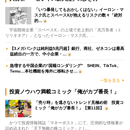
「いつ暴発してもおかしくはない」イーロン・マ
スク氏とスペースXが抱えるリスクの数々「絶対
的…
宇宙開発企業「スペースX」の上場で史上初の「兆万長者（ト
リリオネア）」となったイーロン・マスク氏。…
【3メガバンクは純利益5兆円超】銀行、商社、ゼネコンは最高
益続出の一方で、中小企業・…
急増する中国企業の“国籍ロンダリング” SHEIN、TikTok、
Temu…本社機能を海外に移転させ…
一覧を見る
投資ノウハウ満載コミック「俺がカブ番長！」
「売り時」を逃さないトレンド見極め術 投資コ
ミック「俺がカブ番長！」【第11回】
かつて投資情報雑誌「マネーポスト」にて、圧倒的な情報量が
詰め込まれた「天下無敵の株コミック」とし…