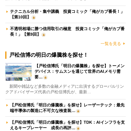
テクニカル分析・集中講義 投資コミック「俺がカブ番長！」
【第10回】
不透明相場に勝つ信用取引の極意 投資コミック「俺がカブ番
長！」【第9回】
一覧を見る
戸松信博の明日の爆騰株を探せ！
【戸松信博氏「明日の爆騰株」を探せ】トーメン
デバイス：サムスンを通じて世界のAIメモリ需
要…
新聞や雑誌など多数の金融メディアに出演するグローバルリン
クアドバイザーズ代表の戸松信博氏が、最新…
【戸松信博氏「明日の爆騰株」を探せ】レーザーテック：最先
端半導体の製造に不可欠な検査装…
【戸松信博氏「明日の爆騰株」を探せ】TDK：AIインフラを支
えるキープレーヤー 成長の再評…