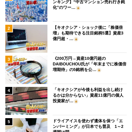
ンキング】“中古マンション売れ行き鈍
化”のワー…
【キオクシア・ショック後に「株価倍
2
増」も期待できる注目銘柄5選】資産3
億円超・…
《200万円→資産10億円超の
3
DAIBOUCHOU氏が「年末までに株価倍
増期待」の5銘柄を公…
「キオクシアが今後も利益を出し続け
4
るかは分からない」資産11億円の個人
投資家が…
ドライアイスを使わず遺体を保つ「エ
5
ンバーミング」が日本でも普及 1～2
週間は問…