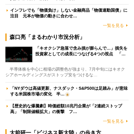
インフレでも「物価負け」しない金融商品「物価連動国債」に
注目 元本が物価の動きに合わせ…
一覧を見る
森口亮「まるわかり市況分析」
「キオクシア急落で含み損が膨らんで…」損失を
投資家としての成長につなげる4つの視点 「…
半導体株を中心に相場の調整色が強まり、7月中旬にはキオク
シアホールディングスがストップ安をつけるな…
「NYダウは高値更新、ナスダック・S&P500は足踏み」が意味
する米国株市場の変化 半…
【歴史的な爆騰劇】時価総額10兆円企業が「2連続ストップ
高」「制限値幅拡大」の衝撃 フ…
一覧を見る
大前研一「ビジネス新大陸」の歩き方