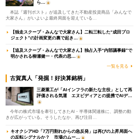
ら…
本誌『週刊ポスト』が追及してきた不動産投資商品「みんなで
大家さん」がいよいよ最終局面を迎えている…
【独走スクープ・みんなで大家さん】二転三転した“成田プロ
ジェクト”の計画変更の裏で起き…
【追及スクープ・みんなで大家さん】独占入手“内部議事録”で
明かされる柳瀬健一・代表の思…
一覧を見る
古賀真人「発掘！好決算銘柄」
三菱重工が「AIインフラの新たな主役」として再
評価される気運 エヌビディアとの提携でAIデ…
今年の株式市場を牽引してきたAI・半導体関連株に、調整の動
きが広がっている。そうしたなか、再び注目…
キオクシアHD「7万円割れからの急反発」は再びの上昇局面へ
の反転シグナルか？ 市場のムー…