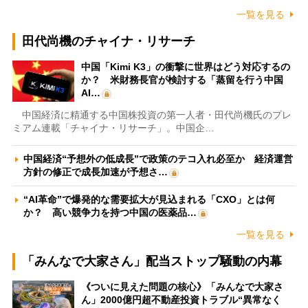
一覧を見る
田代尚機のチャイナ・リサーチ
中国「Kimi K3」の衝撃に世界はどう対応するの
か？ 米財務長官が検討する「蒸留を行う中国
AI…
中国経済に精通する中国株投資の第一人者・田代尚機氏のプレ
ミアム連載「チャイナ・リサーチ」。中国企…
中国経済“予想外の低成長”で政策のテコ入れ必至か 経済運営
方針の修正で成長加速が予想さ…
“AI革命”で爆発的な需要拡大が見込まれる「CXO」とは何
か？ 高い競争力を持つ中国の医薬品…
一覧を見る
「みんなで大家さん」配当ストップ騒動の内幕
《ついに見えた問題の核心》「みんなで大家さ
ん」2000億円超不動産投資トラブル“異常なく