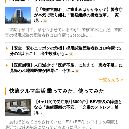
【「警察官離れ」に歯止めはかかるか？】警察庁
が本気で取り組む「警察組織の構造改革」 実
現…
警察庁が目下、頭を悩ませているのが「警察官不足」だ。警察
官の採用試験の受験者数は10年間で2分の1以…
【安全・安心ニッポンの危機】採用試験受験者数は10年間で2
分の1以下に！ 出生数減がも…
【医療崩壊】人口減少で「医師不足」に加えて「患者不足」に
見舞われ地域医療が限界に 今後…
一覧を見る
快適クルマ生活 乗ってみた、使ってみた
【4ヶ月間で受注累計6000台】BEV普及の障壁と
なる「航続距離の不安」「充電のストレス」解
消…
あれほどもてはやされていた「EV（BEV）シフト」の潮流も、
最近では減速基調になっているように見える。…