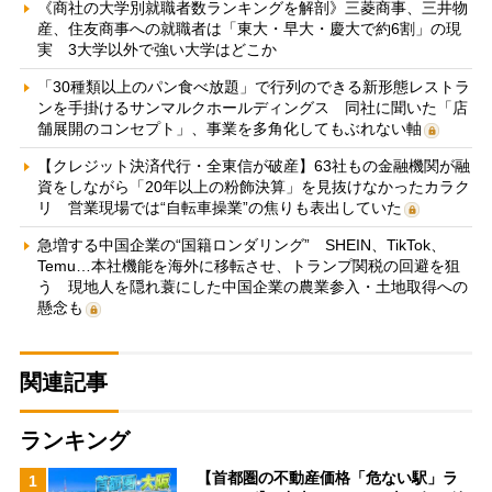
《商社の大学別就職者数ランキングを解剖》三菱商事、三井物
産、住友商事への就職者は「東大・早大・慶大で約6割」の現
実 3大学以外で強い大学はどこか
「30種類以上のパン食べ放題」で行列のできる新形態レストラ
ンを手掛けるサンマルクホールディングス 同社に聞いた「店
舗展開のコンセプト」、事業を多角化してもぶれない軸
【クレジット決済代行・全東信が破産】63社もの金融機関が融
資をしながら「20年以上の粉飾決算」を見抜けなかったカラク
リ 営業現場では“自転車操業”の焦りも表出していた
急増する中国企業の“国籍ロンダリング” SHEIN、TikTok、
Temu…本社機能を海外に移転させ、トランプ関税の回避を狙
う 現地人を隠れ蓑にした中国企業の農業参入・土地取得への
懸念も
関連記事
ランキング
【首都圏の不動産価格「危ない駅」ラ
1