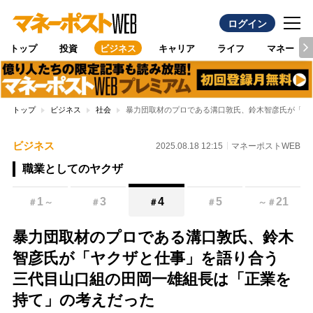
ログイン
トップ
投資
ビジネス
キャリア
ライフ
マネー
トップ
ビジネス
社会
暴力団取材のプロである溝口敦氏、鈴木智彦氏が「ヤ
ビジネス
2025.08.18 12:15
マネーポストWEB
職業としてのヤクザ
1
3
4
5
21
＃
～
＃
＃
＃
～
＃
暴力団取材のプロである溝口敦氏、鈴木
智彦氏が「ヤクザと仕事」を語り合う
三代目山口組の田岡一雄組長は「正業を
持て」の考えだった