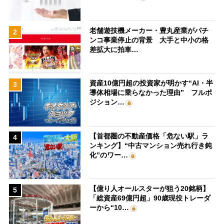
老舗遊技機メーカー・豊丸産業がパチ
2
ンコ事業停止の背景 大手と中小の格
差拡大に拍車…
資産10億円超の投資家が明かす“AI・半
3
導体相場に乗らなかった理由” フルポ
ジション…
【首都圏の不動産価格「危ない駅」ラ
4
ンキング】“中古マンション売れ行き鈍
化”のワー…
【億り人オールスターが狙う20銘柄】
5
「総資産69億円超」90歳現役トレーダ
ーから“10…