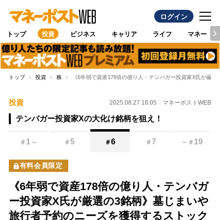
ログイン
トップ
投資
ビジネス
キャリア
ライフ
マネー
トップ
投資
株
《6年弱で資産178倍の億り人・テンバガー投資家X氏が厳
投資
2025.08.27 16:05
マネーポストWEB
テンバガー投資家Xの大化け銘柄を狙え！
1
5
6
7
19
＃
～
＃
＃
＃
～
＃
有料会員限定
《6年弱で資産178倍の億り人・テンバガ
ー投資家X氏が厳選の3銘柄》墓じまいや
旅行者予約のニーズを獲得するストック