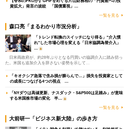
【令和のPKOか】GPIFをめぐる片山財務相の「円資産への投
資拡大」発言の波紋 「国債重視」…
一覧を見る
森口亮「まるわかり市況分析」
「トレンド転換のスイッチになり得る」“介入慣
れ”した市場心理を変える「日米協調為替介入」
…
日米両政府が、約28年ぶりとなる円買いの協調介入に踏み切っ
た。米国も追加介入を辞さない姿勢を示して…
「キオクシア急落で含み損が膨らんで…」損失を投資家として
の成長につなげる4つの視点 …
「NYダウは高値更新、ナスダック・S&P500は足踏み」が意味
する米国株市場の変化 半…
一覧を見る
大前研一「ビジネス新大陸」の歩き方