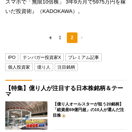
スマホで「無限10倍株」 3年9カ月で5975万円を稼
いだ投資術』（KADOKAWA）。
1
2
IPO
テンバガー投資家X
プレミアム記事
個人投資家
億り人
注目銘柄
【特集】億り人が注目する日本株銘柄＆テー
マ
【億り人オールスターが狙う20銘柄】
「総資産69億円超」の10人が選んだ注
目株