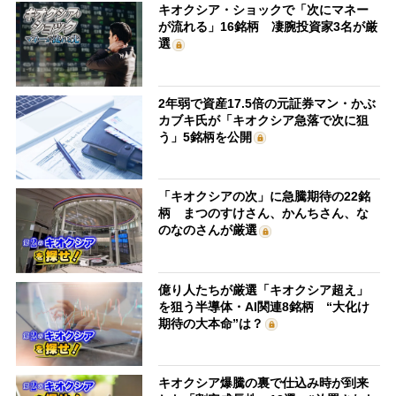
キオクシア・ショックで「次にマネー
が流れる」16銘柄 凄腕投資家3名が厳
選
2年弱で資産17.5倍の元証券マン・かぶ
カブキ氏が「キオクシア急落で次に狙
う」5銘柄を公開
「キオクシアの次」に急騰期待の22銘
柄 まつのすけさん、かんちさん、な
のなのさんが厳選
億り人たちが厳選「キオクシア超え」
を狙う半導体・AI関連8銘柄 “大化け
期待の大本命”は？
キオクシア爆騰の裏で仕込み時が到来