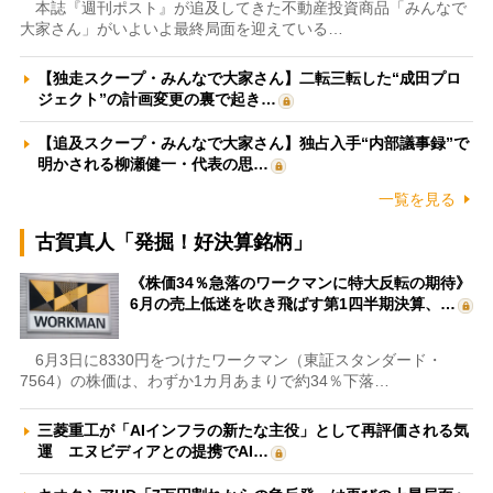
本誌『週刊ポスト』が追及してきた不動産投資商品「みんなで
大家さん」がいよいよ最終局面を迎えている…
【独走スクープ・みんなで大家さん】二転三転した“成田プロ
ジェクト”の計画変更の裏で起き…
【追及スクープ・みんなで大家さん】独占入手“内部議事録”で
明かされる柳瀬健一・代表の思…
一覧を見る
古賀真人「発掘！好決算銘柄」
《株価34％急落のワークマンに特大反転の期待》
6月の売上低迷を吹き飛ばす第1四半期決算、…
6月3日に8330円をつけたワークマン（東証スタンダード・
7564）の株価は、わずか1カ月あまりで約34％下落…
三菱重工が「AIインフラの新たな主役」として再評価される気
運 エヌビディアとの提携でAI…