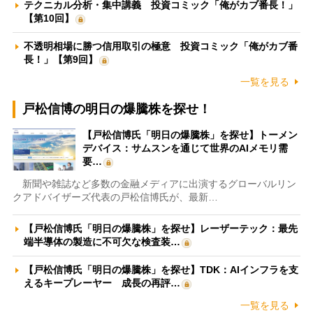
テクニカル分析・集中講義 投資コミック「俺がカブ番長！」
【第10回】
不透明相場に勝つ信用取引の極意 投資コミック「俺がカブ番
長！」【第9回】
一覧を見る
戸松信博の明日の爆騰株を探せ！
【戸松信博氏「明日の爆騰株」を探せ】トーメン
デバイス：サムスンを通じて世界のAIメモリ需
要…
新聞や雑誌など多数の金融メディアに出演するグローバルリン
クアドバイザーズ代表の戸松信博氏が、最新…
【戸松信博氏「明日の爆騰株」を探せ】レーザーテック：最先
端半導体の製造に不可欠な検査装…
【戸松信博氏「明日の爆騰株」を探せ】TDK：AIインフラを支
えるキープレーヤー 成長の再評…
一覧を見る