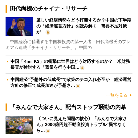
田代尚機のチャイナ・リサーチ
厳しい経済情勢をどう打開するか？中国の下半期
の「経済運営方針」を読み解く 需要不足対策
が…
中国経済に精通する中国株投資の第一人者・田代尚機氏のプレ
ミアム連載「チャイナ・リサーチ」。中国の…
中国「Kimi K3」の衝撃に世界はどう対応するのか？ 米財務
長官が検討する「蒸留を行う中国…
中国経済“予想外の低成長”で政策のテコ入れ必至か 経済運営
方針の修正で成長加速が予想さ…
一覧を見る
「みんなで大家さん」配当ストップ騒動の内幕
《ついに見えた問題の核心》「みんなで大家さ
ん」2000億円超不動産投資トラブル“異常なく
ら…