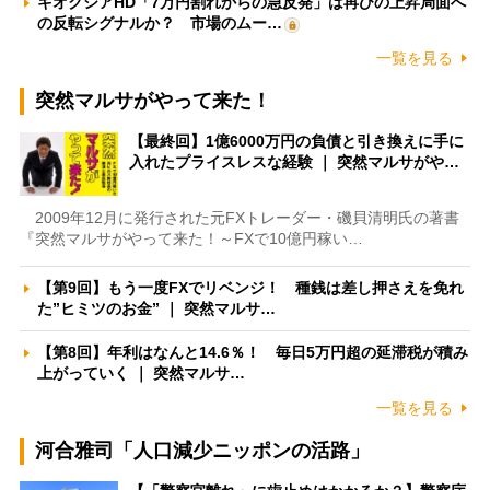
キオクシアHD「7万円割れからの急反発」は再びの上昇局面へ
の反転シグナルか？ 市場のムー…
一覧を見る
突然マルサがやって来た！
【最終回】1億6000万円の負債と引き換えに手に
入れたプライスレスな経験 ｜ 突然マルサがや…
2009年12月に発行された元FXトレーダー・磯貝清明氏の著書
『突然マルサがやって来た！～FXで10億円稼い…
【第9回】もう一度FXでリベンジ！ 種銭は差し押さえを免れ
た”ヒミツのお金” ｜ 突然マルサ…
【第8回】年利はなんと14.6％！ 毎日5万円超の延滞税が積み
上がっていく ｜ 突然マルサ…
一覧を見る
河合雅司「人口減少ニッポンの活路」