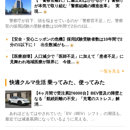
【「警察官離れ」に歯止めはかかるか？】警察庁
が本気で取り組む「警察組織の構造改革」 実
現…
警察庁が目下、頭を悩ませているのが「警察官不足」だ。警察
官の採用試験の受験者数は10年間で2分の1以…
【安全・安心ニッポンの危機】採用試験受験者数は10年間で2
分の1以下に！ 出生数減がも…
【医療崩壊】人口減少で「医師不足」に加えて「患者不足」に
見舞われ地域医療が限界に 今後…
一覧を見る
快適クルマ生活 乗ってみた、使ってみた
【4ヶ月間で受注累計6000台】BEV普及の障壁と
なる「航続距離の不安」「充電のストレス」解
消…
あれほどもてはやされていた「EV（BEV）シフト」の潮流も、
最近では減速基調になっているように見える。…