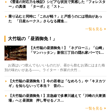
《雪道の対応力を検証》シビアな状況で実感した「フォレスタ
ー」の真価 「ターボ」と「スト…
乗り込むと同時に「これが軽？」と戸惑うのには理由があっ
た 「日産ルークス」さらなる躍進…
一覧を見る
大竹聡の「昼酒御免！」
【大竹聡の昼酒御免！】「ネグローニ」「山崎」
「マンハッタン」新宿三丁目の隠れ家バーで1…
お酒はいつ飲んでもいいものだが、昼から飲むお酒にはまた格
別の味わいがある――。ライター・作家の大竹…
【大竹聡の昼酒御免！】今の若者は「なめろう」や「キヌカツ
ギ」を知らないって本当？ 昔の…
【大竹聡の昼酒御免！】京急線で多摩川越えて「川崎の大衆酒
場」へと昼酒旅 押し寄せるノス…
一覧を見る