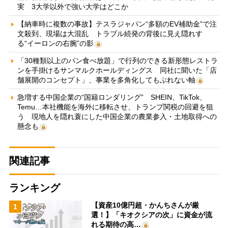
実 3大学以外で強い大学はどこか
【納車時に複数の事故】テスラジャパン“多額のEV補助金”で注
文殺到、現場は大混乱 トラブル続発の背後に見え隠れす
る“イーロンの右腕”の影
「30種類以上のパン食べ放題」で行列のできる新形態レストラ
ンを手掛けるサンマルクホールディングス 同社に聞いた「店
舗展開のコンセプト」、事業を多角化してもぶれない軸
急増する中国企業の“国籍ロンダリング” SHEIN、TikTok、
Temu…本社機能を海外に移転させ、トランプ関税の回避を狙
う 現地人を隠れ蓑にした中国企業の農業参入・土地取得への
懸念も
関連記事
ランキング
【資産10億円超・かんちさんが厳
1
選！】「キオクシアの次」に資金が流
れる期待の高…