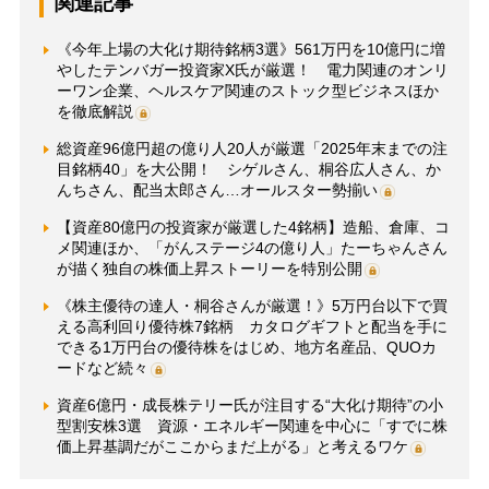
関連記事
《今年上場の大化け期待銘柄3選》561万円を10億円に増
やしたテンバガー投資家X氏が厳選！ 電力関連のオンリ
ーワン企業、ヘルスケア関連のストック型ビジネスほか
を徹底解説
総資産96億円超の億り人20人が厳選「2025年末までの注
目銘柄40」を大公開！ シゲルさん、桐谷広人さん、か
んちさん、配当太郎さん…オールスター勢揃い
【資産80億円の投資家が厳選した4銘柄】造船、倉庫、コ
メ関連ほか、「がんステージ4の億り人」たーちゃんさん
が描く独自の株価上昇ストーリーを特別公開
《株主優待の達人・桐谷さんが厳選！》5万円台以下で買
える高利回り優待株7銘柄 カタログギフトと配当を手に
できる1万円台の優待株をはじめ、地方名産品、QUOカ
ードなど続々
資産6億円・成長株テリー氏が注目する“大化け期待”の小
型割安株3選 資源・エネルギー関連を中心に「すでに株
価上昇基調だがここからまだ上がる」と考えるワケ