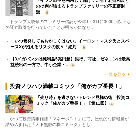
「イラン戦争を利用して儲けている」利益相反と
の批判が強まるトランプファミリーの不正蓄財
疑…
トランプ大統領のファミリー信託が今年1～3月に3000回以上も
の証券取引を行っていたことが明らかになり…
「いつ暴発してもおかしくはない」イーロン・マスク氏とスペ
ースXが抱えるリスクの数々「絶対…
【3メガバンクは純利益5兆円超】銀行、商社、ゼネコンは最高
益続出の一方で、中小企業・…
一覧を見る
投資ノウハウ満載コミック「俺がカブ番長！」
「売り時」を逃さないトレンド見極め術 投資コ
ミック「俺がカブ番長！」【第11回】
かつて投資情報雑誌「マネーポスト」にて、圧倒的な情報量が
詰め込まれた「天下無敵の株コミック」とし…