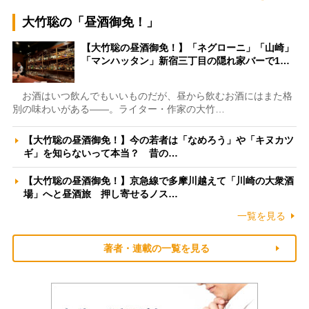
大竹聡の「昼酒御免！」
【大竹聡の昼酒御免！】「ネグローニ」「山崎」
「マンハッタン」新宿三丁目の隠れ家バーで1…
お酒はいつ飲んでもいいものだが、昼から飲むお酒にはまた格
別の味わいがある――。ライター・作家の大竹…
【大竹聡の昼酒御免！】今の若者は「なめろう」や「キヌカツ
ギ」を知らないって本当？ 昔の…
【大竹聡の昼酒御免！】京急線で多摩川越えて「川崎の大衆酒
場」へと昼酒旅 押し寄せるノス…
一覧を見る
著者・連載の一覧を見る