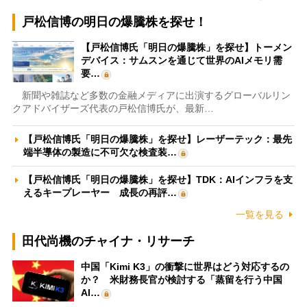
戸松信博の明日の爆騰株を探せ！
【戸松信博氏「明日の爆騰株」を探せ】トーメン
デバイス：サムスンを通じて世界のAIメモリ需
要…
新聞や雑誌など多数の金融メディアに出演するグローバルリン
クアドバイザーズ代表の戸松信博氏が、最新…
【戸松信博氏「明日の爆騰株」を探せ】レーザーテック：最先
端半導体の製造に不可欠な検査装…
【戸松信博氏「明日の爆騰株」を探せ】TDK：AIインフラを支
えるキープレーヤー 成長の再評…
一覧を見る
田代尚機のチャイナ・リサーチ
中国「Kimi K3」の衝撃に世界はどう対応するの
か？ 米財務長官が検討する「蒸留を行う中国
AI…