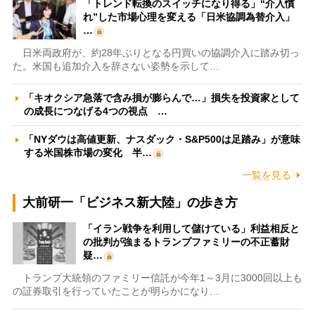
「トレンド転換のスイッチになり得る」“介入慣
れ”した市場心理を変える「日米協調為替介入」
…
日米両政府が、約28年ぶりとなる円買いの協調介入に踏み切っ
た。米国も追加介入を辞さない姿勢を示して…
「キオクシア急落で含み損が膨らんで…」損失を投資家として
の成長につなげる4つの視点 …
「NYダウは高値更新、ナスダック・S&P500は足踏み」が意味
する米国株市場の変化 半…
一覧を見る
大前研一「ビジネス新大陸」の歩き方
「イラン戦争を利用して儲けている」利益相反と
の批判が強まるトランプファミリーの不正蓄財
疑…
トランプ大統領のファミリー信託が今年1～3月に3000回以上も
の証券取引を行っていたことが明らかになり…