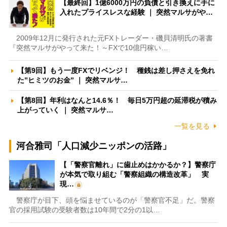
【最終回】1億6000万円の負債と引き換えに手に
入れたプライスレスな経験 ｜ 突然マルサがや…
2009年12月に発行された元FXトレーダー・磯貝清明氏の著書
『突然マルサがやって来た！～FXで10億円稼い…
【第9回】もう一度FXでリベンジ！ 種銭は差し押さえを免れ
た”ヒミツのお金” ｜ 突然マルサ…
【第8回】年利はなんと14.6％！ 毎日5万円超の延滞税が積み
上がっていく ｜ 突然マルサ…
一覧を見る
河合雅司「人口減少ニッポンの活路」
【「警察官離れ」に歯止めはかかるか？】警察庁
が本気で取り組む「警察組織の構造改革」 実
現…
警察庁が目下、頭を悩ませているのが「警察官不足」だ。警察
官の採用試験の受験者数は10年間で2分の1以…