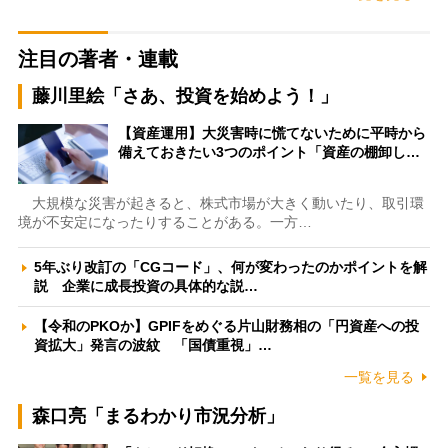
注目の著者・連載
藤川里絵「さあ、投資を始めよう！」
【資産運用】大災害時に慌てないために平時から
備えておきたい3つのポイント「資産の棚卸し…
大規模な災害が起きると、株式市場が大きく動いたり、取引環
境が不安定になったりすることがある。一方…
5年ぶり改訂の「CGコード」、何が変わったのかポイントを解
説 企業に成長投資の具体的な説…
【令和のPKOか】GPIFをめぐる片山財務相の「円資産への投
資拡大」発言の波紋 「国債重視」…
一覧を見る
森口亮「まるわかり市況分析」