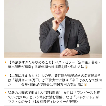
【75歳をすぎたらやめること】ベストセラー『定年後』著者・
楠木新氏が指南する老年期の好循環を呼び込む方法
【土俵に埋まるカネ】大の里、豊昇龍が黒星続きの名古屋場所
は「懸賞金2826万円」が下位力士に渡り「今日はみんなで焼肉
だ！」 金星4個配給で協会は年96万円の支出増に
猛暑のお葬式で悩ましい“喪服問題” 女性は「ワンピースを着
ていけばOK」という俗説に潜む誤解、なぜ「ジャケット」が
マストなのか？《1級葬祭ディレクターが解説》