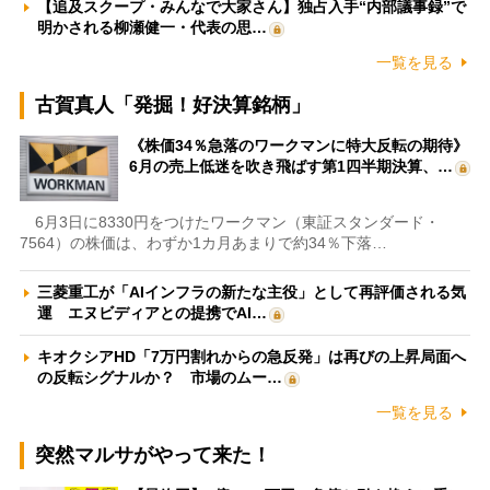
【追及スクープ・みんなで大家さん】独占入手“内部議事録”で
明かされる柳瀬健一・代表の思…
一覧を見る
古賀真人「発掘！好決算銘柄」
《株価34％急落のワークマンに特大反転の期待》
6月の売上低迷を吹き飛ばす第1四半期決算、…
6月3日に8330円をつけたワークマン（東証スタンダード・
7564）の株価は、わずか1カ月あまりで約34％下落…
三菱重工が「AIインフラの新たな主役」として再評価される気
運 エヌビディアとの提携でAI…
キオクシアHD「7万円割れからの急反発」は再びの上昇局面へ
の反転シグナルか？ 市場のムー…
一覧を見る
突然マルサがやって来た！