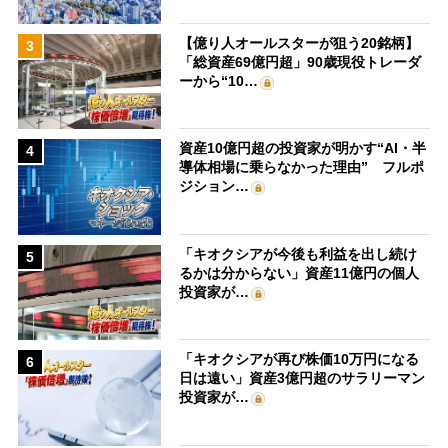
【億り人オールスターが狙う20銘柄】
3
「総資産69億円超」90歳現役トレーダ
ーから“10…
資産10億円超の投資家が明かす“AI・半
4
導体相場に乗らなかった理由” フルポ
ジション…
「キオクシアが今後も利益を出し続け
5
るかは分からない」資産11億円の個人
投資家が…
「キオクシアが再び株価10万円になる
6
日は遠い」資産3億円超のサラリーマン
投資家が…