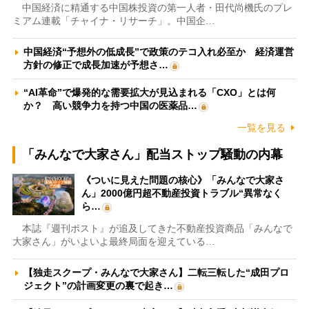
中国経済に精通する中国株投資の第一人者・田代尚機氏のプレ
ミアム連載「チャイナ・リサーチ」。中国企…
中国経済“予想外の低成長”で政策のテコ入れ必至か 経済運営
方針の修正で成長加速が予想さ…
“AI革命”で爆発的な需要拡大が見込まれる「CXO」とは何
か？ 高い競争力を持つ中国の医薬品…
一覧を見る
「みんなで大家さん」配当ストップ騒動の内幕
《ついに見えた問題の核心》「みんなで大家さ
ん」2000億円超不動産投資トラブル“異常なく
ら…
本誌『週刊ポスト』が追及してきた不動産投資商品「みんなで
大家さん」がいよいよ最終局面を迎えている…
【独走スクープ・みんなで大家さん】二転三転した“成田プロ
ジェクト”の計画変更の裏で起き…