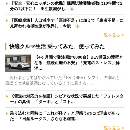
【安全・安心ニッポンの危機】採用試験受験者数は10年間で2
分の1以下に！ 出生数減がも…
【医療崩壊】人口減少で「医師不足」に加えて「患者不足」に
見舞われ地域医療が限界に 今後…
一覧を見る
快適クルマ生活 乗ってみた、使ってみた
【4ヶ月間で受注累計6000台】BEV普及の障壁と
なる「航続距離の不安」「充電のストレス」解
消…
あれほどもてはやされていた「EV（BEV）シフト」の潮流も、
最近では減速基調になっているように見える。…
《雪道の対応力を検証》シビアな状況で実感した「フォレスタ
ー」の真価 「ターボ」と「スト…
乗り込むと同時に「これが軽？」と戸惑うのには理由があっ
た 「日産ルークス」さらなる躍進…
一覧を見る