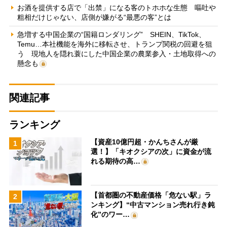
お酒を提供する店で「出禁」になる客のトホホな生態 嘔吐や
粗相だけじゃない、店側が嫌がる“最悪の客”とは
急増する中国企業の“国籍ロンダリング” SHEIN、TikTok、
Temu…本社機能を海外に移転させ、トランプ関税の回避を狙
う 現地人を隠れ蓑にした中国企業の農業参入・土地取得への
懸念も
関連記事
ランキング
【資産10億円超・かんちさんが厳
1
選！】「キオクシアの次」に資金が流
れる期待の高…
【首都圏の不動産価格「危ない駅」ラ
2
ンキング】“中古マンション売れ行き鈍
化”のワー…