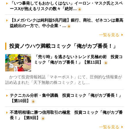
「いつ暴発してもおかしくはない」イーロン・マスク氏とスペ
ースXが抱えるリスクの数々「絶対…
【3メガバンクは純利益5兆円超】銀行、商社、ゼネコンは最高
益続出の一方で、中小企業・…
一覧を見る
投資ノウハウ満載コミック「俺がカブ番長！」
「売り時」を逃さないトレンド見極め術 投資コ
ミック「俺がカブ番長！」【第11回】
かつて投資情報雑誌「マネーポスト」にて、圧倒的な情報量が
詰め込まれた「天下無敵の株コミック」とし…
テクニカル分析・集中講義 投資コミック「俺がカブ番長！」
【第10回】
不透明相場に勝つ信用取引の極意 投資コミック「俺がカブ番
長！」【第9回】
一覧を見る