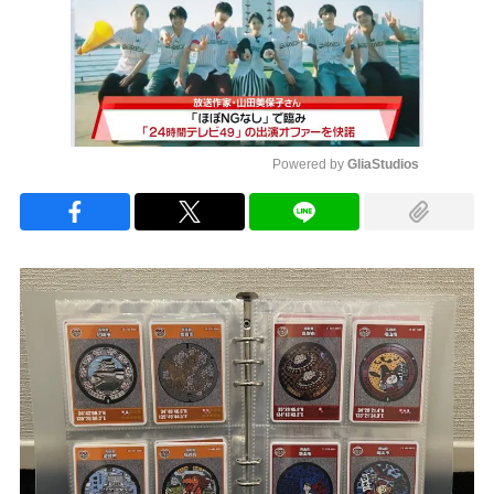
Powered by 
GliaStudios
Mute