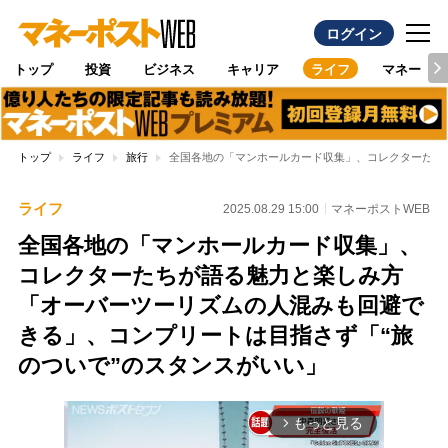
ログイン
トップ
投資
ビジネス
キャリア
ライフ
マネー
トップ
ライフ
旅行
全国各地の「マンホールカード収集」、コレクターたち
ライフ
2025.08.29 15:00
マネーポストWEB
全国各地の「マンホールカード収集」、
コレクターたちが語る魅力と楽しみ方
「オーバーツーリズムの人混みも回避で
きる」、コンプリートは目指さず「“旅
のついで”のスタンスがいい」
もっと見る
arrow_forward_ios