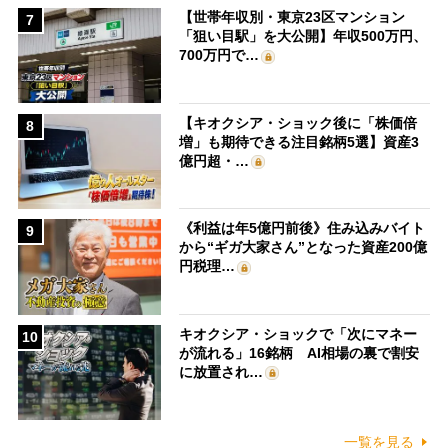
【世帯年収別・東京23区マンション
7
「狙い目駅」を大公開】年収500万円、
700万円で…
【キオクシア・ショック後に「株価倍
8
増」も期待できる注目銘柄5選】資産3
億円超・…
《利益は年5億円前後》住み込みバイト
9
から“ギガ大家さん”となった資産200億
円税理…
キオクシア・ショックで「次にマネー
10
が流れる」16銘柄 AI相場の裏で割安
に放置され…
一覧を見る