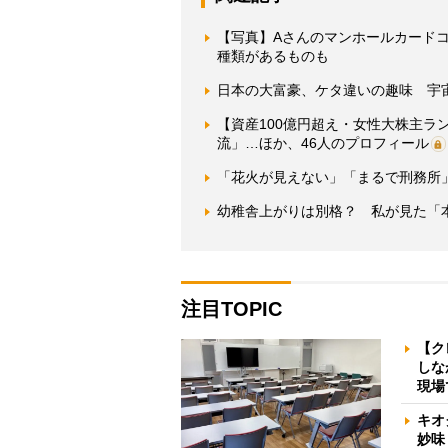
【写真】Aさんのマンホールカード
種類があるものも
日本の大富豪、ケタ違いの趣味 宇
【資産100億円超え・女性大株主ラ
流」…ほか、46人のプロフィール
「花火が見えない」「まるで刑務所」
幼稚舎上がりは別格？ 私が見た「
注目TOPIC
【ク
しな
現場
キオ
妙味