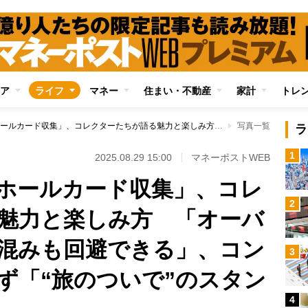
ア
ライフ
マネー
住まい・不動産
家計
トレ
全国各地の「マンホールカード収集」、コレクターたちが語る魅力と楽しみ方 「オーバーツーリズムの人混みも回避できる」、コンプリートは目指さず「“旅のついで”のスタンスがいい」
写真一覧
ラ
1
2025.08.29 15:00
マネーポストWEB
ホールカード収集」、コレ
2
魅力と楽しみ方 「オーバ
混みも回避できる」、コン
3
ず「“旅のついで”のスタン
4