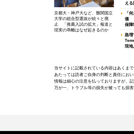
える
京都大・神戸大など、難関国立
「何
大学の総合型選抜が続々と廃
価 
止 「推薦入試の拡大」報道と
保障
現実の乖離はなぜ起きるのか
急増
Te
現地
当サイトに記載されている内容はあくまで
あたっては読者ご自身の判断と責任におい
情報は細心の注意を払っておりますが、記
万が一、トラブル等の損失が被っても損害