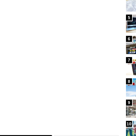
5
Loaded
:
87.91%
6
7
8
9
10