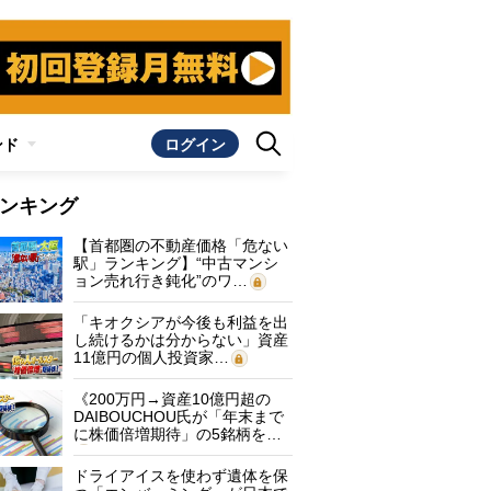
ンド
ログイン
ンキング
【首都圏の不動産価格「危ない
駅」ランキング】“中古マンシ
ョン売れ行き鈍化”のワ…
「キオクシアが今後も利益を出
し続けるかは分からない」資産
11億円の個人投資家…
《200万円→資産10億円超の
DAIBOUCHOU氏が「年末まで
に株価倍増期待」の5銘柄を…
ドライアイスを使わず遺体を保