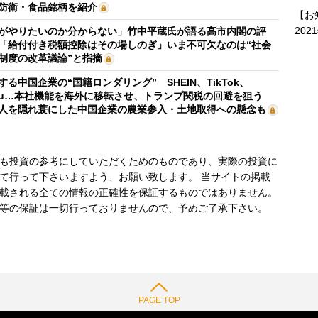
防衛・食品銘柄を紹介
【お
202
がやりたいのか分からない」竹中平蔵氏が語る高市内閣の評
「給付付き税額控除はその場しのぎ」いま不可欠なのは“社会
制度の改革議論”と指摘
する中国企業の“国籍ロンダリング” SHEIN、TikTok、
mu…本社機能を海外に移転させ、トランプ関税の回避を狙う
人を隠れ蓑にした中国企業の農業参入・土地取得への懸念も
も投資の参考にしていただくためのものであり、実際の投資に
て行って下さいますよう、お願い致します。 当サイトの掲載
載される全ての情報の正確性を保証するものではありません。
等の保証は一切行っておりませんので、予めご了承下さい。
PAGE TOP