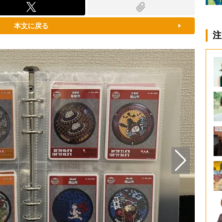
本文に戻る
注