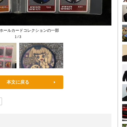
ンホールカードコレクションの一部
Aさん
1
/
3
本文に戻る