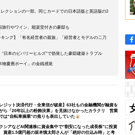
コレクションの一部。同じカードでの日本語版と英語版の2
宙旅行やワイン、能楽堂付きの豪邸も
ンキング】「有名経営者の親族」「経営者とモデルの二刀
“日本のビバリーヒルズ”で勃発した豪邸建築トラブル
本物慶應ボーイ」の金銭感覚
レジット決済代行・全東信が破産】63社もの金融機関が融資を
がら「20年以上の粉飾決算」を見抜けなかったカラクリ 営業
では“自転車操業”の焦りも表出していた
クシアなどAI関連株に資金集中で“割安になった成長株”に投資
 資産1.5億円超の坂本慎太郎さんが「絶好の仕込み時」と考