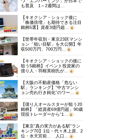
つ「エンバーミング」が日本で
も普及 1～2週間は…
【キオクシア・ショック後に
「株価倍増」も期待できる注目
銘柄5選】資産3億円超…
【世帯年収別・東京23区マンシ
ョン「狙い目駅」を大公開】年
収500万円、700万円…
【キオクシア・ショックの後に
狙う5銘柄】イベント投資家の
億り人・羽根英樹氏が…
【大阪の不動産価格「危ない
駅」ランキング】“中古マンシ
ョン売れ行き鈍化”のワー…
【億り人オールスターが狙う20
銘柄】「総資産69億円超」90歳
現役トレーダーから“1…
【東京“真の実力がある駅”ラン
キング70】1位・代々木上原、2
位・水天宮前… 人口…