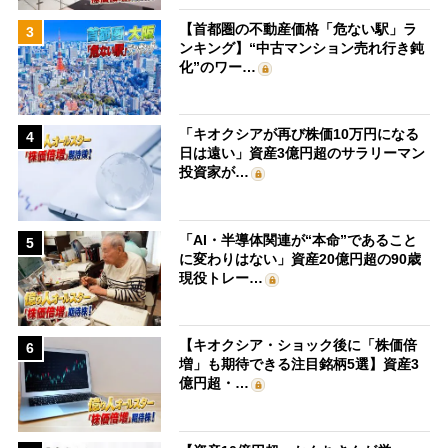
【首都圏の不動産価格「危ない駅」ラ
3
ンキング】“中古マンション売れ行き鈍
化”のワー…
「キオクシアが再び株価10万円になる
4
日は遠い」資産3億円超のサラリーマン
投資家が…
「AI・半導体関連が“本命”であること
5
に変わりはない」資産20億円超の90歳
現役トレー…
【キオクシア・ショック後に「株価倍
6
増」も期待できる注目銘柄5選】資産3
億円超・…