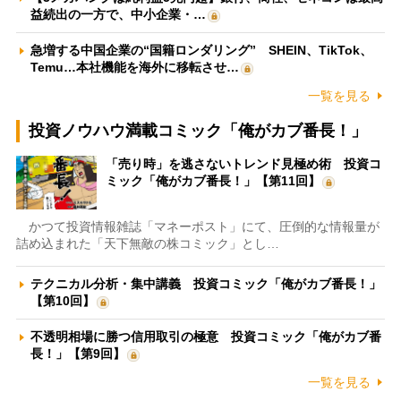
益続出の一方で、中小企業・…
急増する中国企業の“国籍ロンダリング” SHEIN、TikTok、
Temu…本社機能を海外に移転させ…
一覧を見る
投資ノウハウ満載コミック「俺がカブ番長！」
「売り時」を逃さないトレンド見極め術 投資コ
ミック「俺がカブ番長！」【第11回】
かつて投資情報雑誌「マネーポスト」にて、圧倒的な情報量が
詰め込まれた「天下無敵の株コミック」とし…
テクニカル分析・集中講義 投資コミック「俺がカブ番長！」
【第10回】
不透明相場に勝つ信用取引の極意 投資コミック「俺がカブ番
長！」【第9回】
一覧を見る