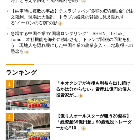
時」と考える防衛・食品銘柄を紹介
【納車時に複数の事故】テスラジャパン“多額のEV補助金”で注
文殺到、現場は大混乱 トラブル続発の背後に見え隠れす
る“イーロンの右腕”の影
急増する中国企業の“国籍ロンダリング” SHEIN、TikTok、
Temu…本社機能を海外に移転させ、トランプ関税の回避を狙
う 現地人を隠れ蓑にした中国企業の農業参入・土地取得への
懸念も
ランキング
「キオクシアが今後も利益を出し続け
1
るかは分からない」資産11億円の個人
投資家が…
【億り人オールスターが狙う20銘柄】
2
「総資産69億円超」90歳現役トレーダ
ーから“10…