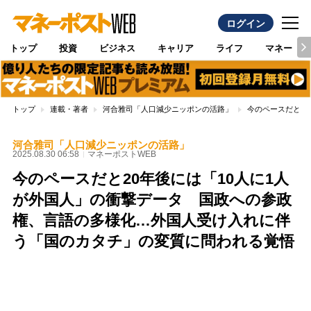
ログイン
トップ
投資
ビジネス
キャリア
ライフ
マネー
トップ
連載・著者
河合雅司「人口減少ニッポンの活路」
今のペースだと2
河合雅司「人口減少ニッポンの活路」
2025.08.30 06:58
マネーポストWEB
今のペースだと20年後には「10人に1人
が外国人」の衝撃データ 国政への参政
権、言語の多様化…外国人受け入れに伴
う「国のカタチ」の変質に問われる覚悟
Loaded
:
96.70%
/
Unmute