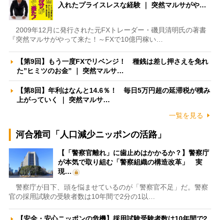
入れたプライスレスな経験 ｜ 突然マルサがや…
2009年12月に発行された元FXトレーダー・磯貝清明氏の著書
『突然マルサがやって来た！～FXで10億円稼い…
【第9回】もう一度FXでリベンジ！ 種銭は差し押さえを免れ
た”ヒミツのお金” ｜ 突然マルサ…
【第8回】年利はなんと14.6％！ 毎日5万円超の延滞税が積み
上がっていく ｜ 突然マルサ…
一覧を見る
河合雅司「人口減少ニッポンの活路」
【「警察官離れ」に歯止めはかかるか？】警察庁
が本気で取り組む「警察組織の構造改革」 実
現…
警察庁が目下、頭を悩ませているのが「警察官不足」だ。警察
官の採用試験の受験者数は10年間で2分の1以…
【安全・安心ニッポンの危機】採用試験受験者数は10年間で2