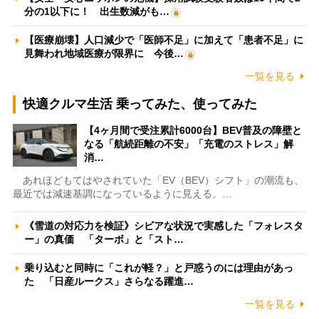
分の1以下に！ 出生数減がも…
【医療崩壊】人口減少で「医師不足」に加えて「患者不足」に
見舞われ地域医療が限界に 今後…
一覧を見る
快適クルマ生活 乗ってみた、使ってみた
【4ヶ月間で受注累計6000台】BEV普及の障壁と
なる「航続距離の不安」「充電のストレス」解
消…
あれほどもてはやされていた「EV（BEV）シフト」の潮流も、
最近では減速基調になっているように見える。…
《雪道の対応力を検証》シビアな状況で実感した「フォレスタ
ー」の真価 「ターボ」と「スト…
乗り込むと同時に「これが軽？」と戸惑うのには理由があっ
た 「日産ルークス」さらなる躍進…
一覧を見る