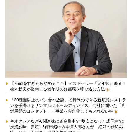
【75歳をすぎたらやめること】ベストセラー『定年後』著者・
楠木新氏が指南する老年期の好循環を呼び込む方法
「30種類以上のパン食べ放題」で行列のできる新形態レストラ
ンを手掛けるサンマルクホールディングス 同社に聞いた「店
舗展開のコンセプト」、事業を多角化してもぶれない軸
キオクシアなどAI関連株に資金集中で“割安になった成長株”に
投資妙味 資産1.5億円超の坂本慎太郎さんが「絶好の仕込み