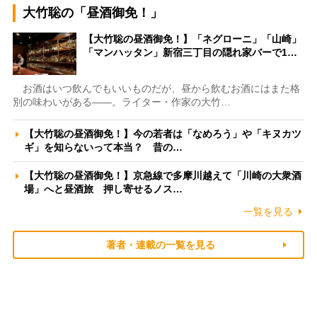
大竹聡の「昼酒御免！」
【大竹聡の昼酒御免！】「ネグローニ」「山崎」
「マンハッタン」新宿三丁目の隠れ家バーで1…
お酒はいつ飲んでもいいものだが、昼から飲むお酒にはまた格
別の味わいがある――。ライター・作家の大竹…
【大竹聡の昼酒御免！】今の若者は「なめろう」や「キヌカツ
ギ」を知らないって本当？ 昔の…
【大竹聡の昼酒御免！】京急線で多摩川越えて「川崎の大衆酒
場」へと昼酒旅 押し寄せるノス…
一覧を見る
著者・連載の一覧を見る