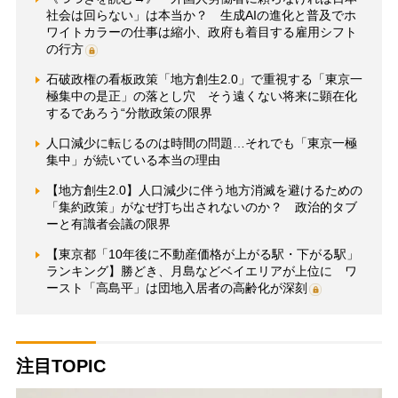
社会は回らない」は本当か？ 生成AIの進化と普及でホ
ワイトカラーの仕事は縮小、政府も着目する雇用シフト
の行方
石破政権の看板政策「地方創生2.0」で重視する「東京一
極集中の是正」の落とし穴 そう遠くない将来に顕在化
するであろう“分散政策の限界
人口減少に転じるのは時間の問題…それでも「東京一極
集中」が続いている本当の理由
【地方創生2.0】人口減少に伴う地方消滅を避けるための
「集約政策」がなぜ打ち出されないのか？ 政治的タブ
ーと有識者会議の限界
【東京都「10年後に不動産価格が上がる駅・下がる駅」
ランキング】勝どき、月島などベイエリアが上位に ワ
ースト「高島平」は団地入居者の高齢化が深刻
注目TOPIC