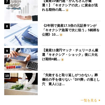
【資産10億円超・かんちさんが厳
7
選！】「キオクシアの次」に資金が流
れる期待の高…
《2年弱で資産17.5倍の元証券マンが
8
「キオクシア急落で次に狙う」5銘柄を
公開》10…
【資産11億円マック・チェリーさん厳
9
選「キオクシア・ショック」後に大化
け期待4銘…
「失敗すると取り返しがつかない」葬
10
儀社の手を借りない「DIY葬」の落とし
穴 素人には…
一覧を見る