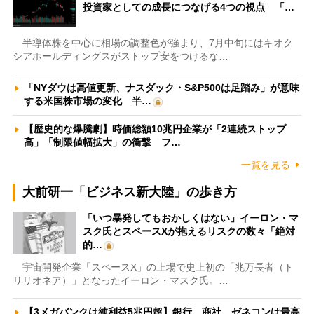
投資家としての成長につなげる4つの視点 「…
半導体株を中心に相場の調整色が強まり、7月中旬にはキオク
シアホールディングスがストップ安をつけるな…
「NYダウは高値更新、ナスダック・S&P500は足踏み」が意味
する米国株市場の変化 半…
【歴史的な爆騰劇】時価総額10兆円企業が「2連続ストップ
高」「制限値幅拡大」の衝撃 フ…
一覧を見る
大前研一「ビジネス新大陸」の歩き方
「いつ暴発してもおかしくはない」イーロン・マ
スク氏とスペースXが抱えるリスクの数々「絶対
的…
宇宙開発企業「スペースX」の上場で史上初の「兆万長者（ト
リリオネア）」となったイーロン・マスク氏。…
【3メガバンクは純利益5兆円超】銀行、商社、ゼネコンは最高