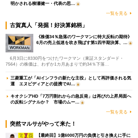
明かされる柳瀬健一・代表の思…
一覧を見る
古賀真人「発掘！好決算銘柄」
《株価34％急落のワークマンに特大反転の期待》
6月の売上低迷を吹き飛ばす第1四半期決算、…
6月3日に8330円をつけたワークマン（東証スタンダード・
7564）の株価は、わずか1カ月あまりで約34％下落…
三菱重工が「AIインフラの新たな主役」として再評価される気
運 エヌビディアとの提携でAI…
キオクシアHD「7万円割れからの急反発」は再びの上昇局面へ
の反転シグナルか？ 市場のムー…
一覧を見る
突然マルサがやって来た！
【最終回】1億6000万円の負債と引き換えに手に