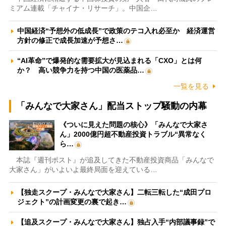
ミアム連載「チャイナ・リサーチ」。中国企…
中国経済“予想外の低成長”で政策のテコ入れ必至か 経済運営
方針の修正で成長加速が予想さ…
“AI革命”で爆発的な需要拡大が見込まれる「CXO」とは何
か？ 高い競争力を持つ中国の医薬品…
一覧を見る
「みんなで大家さん」配当ストップ騒動の内幕
《ついに見えた問題の核心》「みんなで大家さ
ん」2000億円超不動産投資トラブル“異常なく
ら…
本誌『週刊ポスト』が追及してきた不動産投資商品「みんなで
大家さん」がいよいよ最終局面を迎えている…
【独走スクープ・みんなで大家さん】二転三転した“成田プロ
ジェクト”の計画変更の裏で起き…
【追及スクープ・みんなで大家さん】独占入手“内部議事録”で