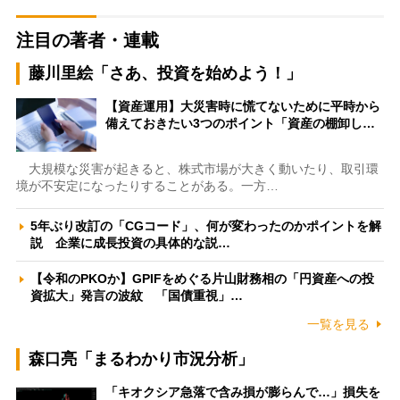
注目の著者・連載
藤川里絵「さあ、投資を始めよう！」
【資産運用】大災害時に慌てないために平時から
備えておきたい3つのポイント「資産の棚卸し…
大規模な災害が起きると、株式市場が大きく動いたり、取引環
境が不安定になったりすることがある。一方…
5年ぶり改訂の「CGコード」、何が変わったのかポイントを解
説 企業に成長投資の具体的な説…
【令和のPKOか】GPIFをめぐる片山財務相の「円資産への投
資拡大」発言の波紋 「国債重視」…
一覧を見る
森口亮「まるわかり市況分析」
「キオクシア急落で含み損が膨らんで…」損失を