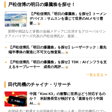
戸松信博の明日の爆騰株を探せ！
【戸松信博氏「明日の爆騰株」を探せ】トーメン
デバイス：サムスンを通じて世界のAIメモリ需
要…
新聞や雑誌など多数の金融メディアに出演するグローバルリン
クアドバイザーズ代表の戸松信博氏が、最新…
【戸松信博氏「明日の爆騰株」を探せ】レーザーテック：最先
端半導体の製造に不可欠な検査装…
【戸松信博氏「明日の爆騰株」を探せ】TDK：AIインフラを支
えるキープレーヤー 成長の再評…
一覧を見る
田代尚機のチャイナ・リサーチ
中国「Kimi K3」の衝撃に世界はどう対応するの
か？ 米財務長官が検討する「蒸留を行う中国
AI…
中国経済に精通する中国株投資の第一人者・田代尚機氏のプレ