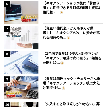
【キオクシア・ショック後に「株価倍
6
増」も期待できる注目銘柄5選】資産3
億円超・…
【資産10億円超・かんちさんが厳
7
選！】「キオクシアの次」に資金が流
れる期待の高…
《2年弱で資産17.5倍の元証券マンが
8
「キオクシア急落で次に狙う」5銘柄を
公開》10…
【資産11億円マック・チェリーさん厳
9
選「キオクシア・ショック」後に大化
け期待4銘…
「失敗すると取り返しがつかない」葬
10