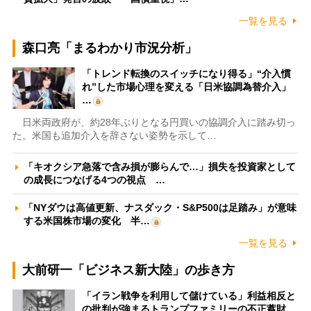
一覧を見る
森口亮「まるわかり市況分析」
「トレンド転換のスイッチになり得る」“介入慣
れ”した市場心理を変える「日米協調為替介入」
…
日米両政府が、約28年ぶりとなる円買いの協調介入に踏み切っ
た。米国も追加介入を辞さない姿勢を示して…
「キオクシア急落で含み損が膨らんで…」損失を投資家として
の成長につなげる4つの視点 …
「NYダウは高値更新、ナスダック・S&P500は足踏み」が意味
する米国株市場の変化 半…
一覧を見る
大前研一「ビジネス新大陸」の歩き方
「イラン戦争を利用して儲けている」利益相反と
の批判が強まるトランプファミリーの不正蓄財