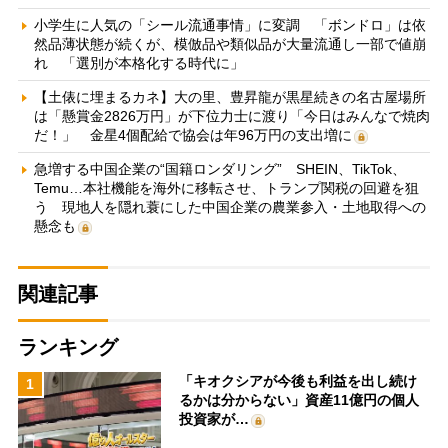
小学生に人気の「シール流通事情」に変調 「ボンドロ」は依
然品薄状態が続くが、模倣品や類似品が大量流通し一部で値崩
れ 「選別が本格化する時代に」
【土俵に埋まるカネ】大の里、豊昇龍が黒星続きの名古屋場所
は「懸賞金2826万円」が下位力士に渡り「今日はみんなで焼肉
だ！」 金星4個配給で協会は年96万円の支出増に
急増する中国企業の“国籍ロンダリング” SHEIN、TikTok、
Temu…本社機能を海外に移転させ、トランプ関税の回避を狙
う 現地人を隠れ蓑にした中国企業の農業参入・土地取得への
懸念も
関連記事
ランキング
「キオクシアが今後も利益を出し続け
1
るかは分からない」資産11億円の個人
投資家が…