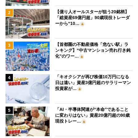
【億り人オールスターが狙う20銘柄】
2
「総資産69億円超」90歳現役トレーダ
ーから“10…
【首都圏の不動産価格「危ない駅」ラ
3
ンキング】“中古マンション売れ行き鈍
化”のワー…
「キオクシアが再び株価10万円になる
4
日は遠い」資産3億円超のサラリーマン
投資家が…
「AI・半導体関連が“本命”であること
5
に変わりはない」資産20億円超の90歳
現役トレー…