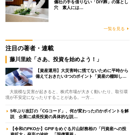
儀社の手を借りない「DIY葬」の落とし
穴 素人には…
一覧を見る
注目の著者・連載
藤川里絵「さあ、投資を始めよう！」
【資産運用】大災害時に慌てないために平時から
備えておきたい3つのポイント「資産の棚卸し…
大規模な災害が起きると、株式市場が大きく動いたり、取引環
境が不安定になったりすることがある。一方…
5年ぶり改訂の「CGコード」、何が変わったのかポイントを解
説 企業に成長投資の具体的な説…
【令和のPKOか】GPIFをめぐる片山財務相の「円資産への投
資拡大」発言の波紋 「国債重視」…