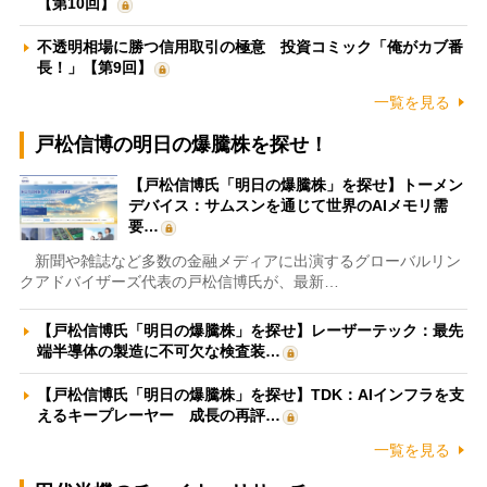
【第10回】
不透明相場に勝つ信用取引の極意 投資コミック「俺がカブ番
長！」【第9回】
一覧を見る
戸松信博の明日の爆騰株を探せ！
【戸松信博氏「明日の爆騰株」を探せ】トーメン
デバイス：サムスンを通じて世界のAIメモリ需
要…
新聞や雑誌など多数の金融メディアに出演するグローバルリン
クアドバイザーズ代表の戸松信博氏が、最新…
【戸松信博氏「明日の爆騰株」を探せ】レーザーテック：最先
端半導体の製造に不可欠な検査装…
【戸松信博氏「明日の爆騰株」を探せ】TDK：AIインフラを支
えるキープレーヤー 成長の再評…
一覧を見る