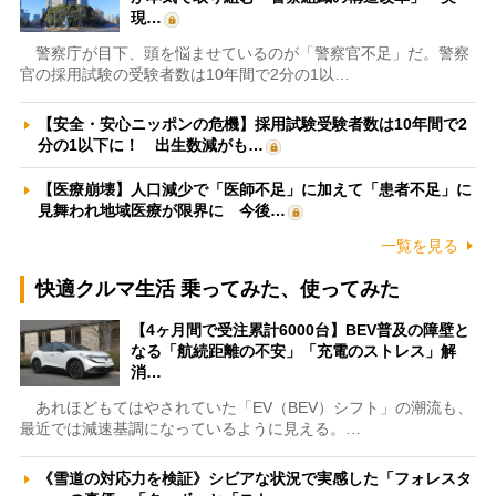
現…
警察庁が目下、頭を悩ませているのが「警察官不足」だ。警察
官の採用試験の受験者数は10年間で2分の1以…
【安全・安心ニッポンの危機】採用試験受験者数は10年間で2
分の1以下に！ 出生数減がも…
【医療崩壊】人口減少で「医師不足」に加えて「患者不足」に
見舞われ地域医療が限界に 今後…
一覧を見る
快適クルマ生活 乗ってみた、使ってみた
【4ヶ月間で受注累計6000台】BEV普及の障壁と
なる「航続距離の不安」「充電のストレス」解
消…
あれほどもてはやされていた「EV（BEV）シフト」の潮流も、
最近では減速基調になっているように見える。…
《雪道の対応力を検証》シビアな状況で実感した「フォレスタ