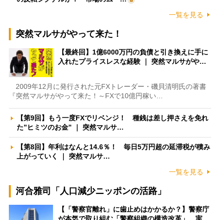
一覧を見る
突然マルサがやって来た！
【最終回】1億6000万円の負債と引き換えに手に
入れたプライスレスな経験 ｜ 突然マルサがや…
2009年12月に発行された元FXトレーダー・磯貝清明氏の著書
『突然マルサがやって来た！～FXで10億円稼い…
【第9回】もう一度FXでリベンジ！ 種銭は差し押さえを免れ
た”ヒミツのお金” ｜ 突然マルサ…
【第8回】年利はなんと14.6％！ 毎日5万円超の延滞税が積み
上がっていく ｜ 突然マルサ…
一覧を見る
河合雅司「人口減少ニッポンの活路」
【「警察官離れ」に歯止めはかかるか？】警察庁
が本気で取り組む「警察組織の構造改革」 実