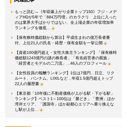
もっと読む→《年収爆上がり企業トップ150》フジ・メデ
ィアHDが5年で「884万円増」のカラクリ 上位に入った
のは業界大手ばかりではない、全上場企業の年収増加率
ランキングを徹底…
【保有株時価総額から算出】平成生まれの億万長者番
付、上位21人の氏名・経歴・保有金額を一挙公開
【資産100億円超え・女性大株主ランキング】「保有株時
価総額1243億円の謎の株長者」「有名経営者の親族」
「経営者とモデルの二刀流」…46人のプロフィール
【女性役員の報酬ランキング】1位は7億円…日立、リク
ルート、バンナム、LIXILなど…年収1.5億円超えトップ
22人の履歴書
【東京都「10年後に不動産価格が上がる駅・下がる駅」
ランキング】ベスト1～100位は「勝どき」「豊洲」ほか
湾岸エリア、「護国寺」ほか副都心エリアへ乗り換えな
し駅が上位…