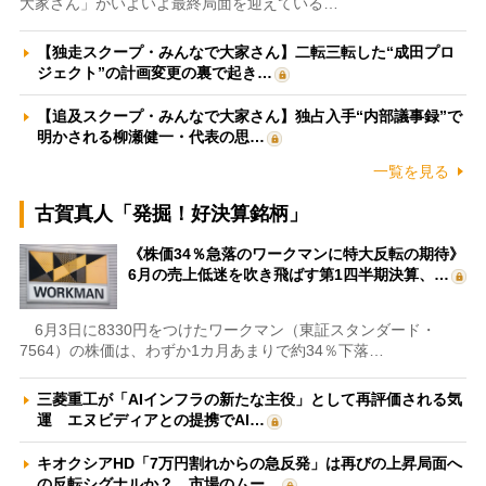
大家さん」がいよいよ最終局面を迎えている…
【独走スクープ・みんなで大家さん】二転三転した“成田プロ
ジェクト”の計画変更の裏で起き…
【追及スクープ・みんなで大家さん】独占入手“内部議事録”で
明かされる柳瀬健一・代表の思…
一覧を見る
古賀真人「発掘！好決算銘柄」
《株価34％急落のワークマンに特大反転の期待》
6月の売上低迷を吹き飛ばす第1四半期決算、…
6月3日に8330円をつけたワークマン（東証スタンダード・
7564）の株価は、わずか1カ月あまりで約34％下落…
三菱重工が「AIインフラの新たな主役」として再評価される気
運 エヌビディアとの提携でAI…
キオクシアHD「7万円割れからの急反発」は再びの上昇局面へ
の反転シグナルか？ 市場のムー…