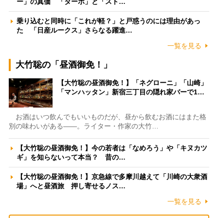
ー」の真価 「ターボ」と「スト…
乗り込むと同時に「これが軽？」と戸惑うのには理由があっ
た 「日産ルークス」さらなる躍進…
一覧を見る
大竹聡の「昼酒御免！」
【大竹聡の昼酒御免！】「ネグローニ」「山崎」
「マンハッタン」新宿三丁目の隠れ家バーで1…
お酒はいつ飲んでもいいものだが、昼から飲むお酒にはまた格
別の味わいがある――。ライター・作家の大竹…
【大竹聡の昼酒御免！】今の若者は「なめろう」や「キヌカツ
ギ」を知らないって本当？ 昔の…
【大竹聡の昼酒御免！】京急線で多摩川越えて「川崎の大衆酒
場」へと昼酒旅 押し寄せるノス…
一覧を見る