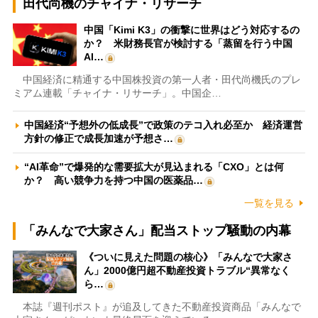
田代尚機のチャイナ・リサーチ
中国「Kimi K3」の衝撃に世界はどう対応するの
か？ 米財務長官が検討する「蒸留を行う中国
AI…
中国経済に精通する中国株投資の第一人者・田代尚機氏のプレ
ミアム連載「チャイナ・リサーチ」。中国企…
中国経済“予想外の低成長”で政策のテコ入れ必至か 経済運営
方針の修正で成長加速が予想さ…
“AI革命”で爆発的な需要拡大が見込まれる「CXO」とは何
か？ 高い競争力を持つ中国の医薬品…
一覧を見る
「みんなで大家さん」配当ストップ騒動の内幕
《ついに見えた問題の核心》「みんなで大家さ
ん」2000億円超不動産投資トラブル“異常なく
ら…
本誌『週刊ポスト』が追及してきた不動産投資商品「みんなで