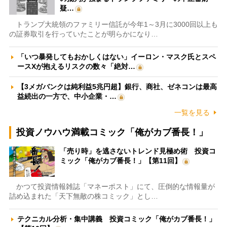
疑…
トランプ大統領のファミリー信託が今年1～3月に3000回以上も
の証券取引を行っていたことが明らかになり…
「いつ暴発してもおかしくはない」イーロン・マスク氏とスペ
ースXが抱えるリスクの数々「絶対…
【3メガバンクは純利益5兆円超】銀行、商社、ゼネコンは最高
益続出の一方で、中小企業・…
一覧を見る
投資ノウハウ満載コミック「俺がカブ番長！」
「売り時」を逃さないトレンド見極め術 投資コ
ミック「俺がカブ番長！」【第11回】
かつて投資情報雑誌「マネーポスト」にて、圧倒的な情報量が
詰め込まれた「天下無敵の株コミック」とし…
テクニカル分析・集中講義 投資コミック「俺がカブ番長！」