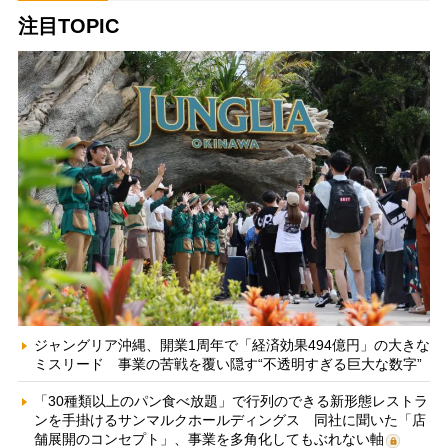
注目TOPIC
ジャングリア沖縄、開業1周年で「経済効果494億円」の大きな
ミスリード 事業の苦戦を覆い隠す“不透明すぎる巨大な数字”
「30種類以上のパン食べ放題」で行列のできる新形態レストラ
ンを手掛けるサンマルクホールディングス 同社に聞いた「店
舗展開のコンセプト」、事業を多角化してもぶれない軸