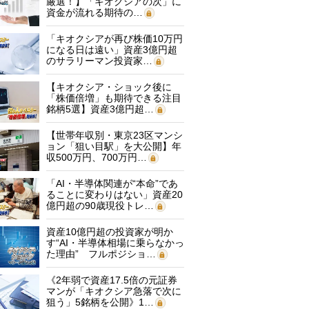
厳選！】「キオクシアの次」に
資金が流れる期待の…
「キオクシアが再び株価10万円
になる日は遠い」資産3億円超
のサラリーマン投資家…
【キオクシア・ショック後に
「株価倍増」も期待できる注目
銘柄5選】資産3億円超…
【世帯年収別・東京23区マンシ
ョン「狙い目駅」を大公開】年
収500万円、700万円…
「AI・半導体関連が“本命”であ
ることに変わりはない」資産20
億円超の90歳現役トレ…
資産10億円超の投資家が明か
す“AI・半導体相場に乗らなかっ
た理由” フルポジショ…
《2年弱で資産17.5倍の元証券
マンが「キオクシア急落で次に
狙う」5銘柄を公開》1…