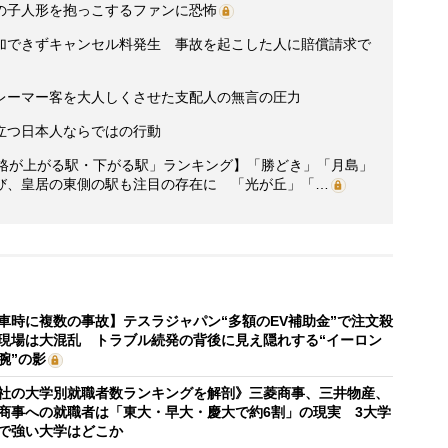
の子人形を抱っこするファンに恐怖
加できずキャンセル料発生 事故を起こした人に賠償請求で
レーマー客を大人しくさせた支配人の無言の圧力
立つ日本人ならではの行動
価格が上がる駅・下がる駅」ランキング】「勝どき」「月島」
び、皇居の東側の駅も注目の存在に 「光が丘」「…
車時に複数の事故】テスラジャパン“多額のEV補助金”で注文殺
現場は大混乱 トラブル続発の背後に見え隠れする“イーロン
腕”の影
社の大学別就職者数ランキングを解剖》三菱商事、三井物産、
商事への就職者は「東大・早大・慶大で約6割」の現実 3大学
で強い大学はどこか