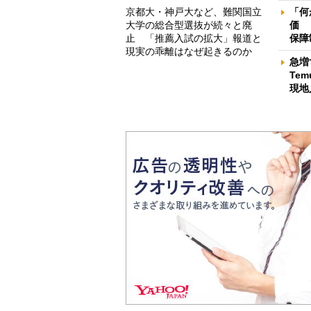
京都大・神戸大など、難関国立
「何
大学の総合型選抜が続々と廃
価 
止 「推薦入試の拡大」報道と
保障
現実の乖離はなぜ起きるのか
急増
Te
現地