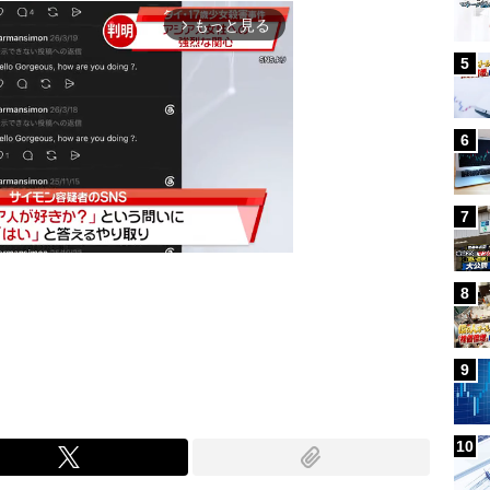
もっと見る
arrow_forward_ios
5
6
7
8
Mute
9
10