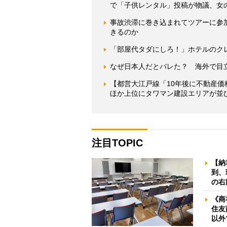
で「子供レンタル」投稿が物議、女
事故渋滞に巻き込まれてツアーに参
きるのか
「部屋代タダにしろ！」ホテルのク
なぜ日本人だとバレた？ 海外で目
【都営大江戸線「10年後に不動産
ほか上位にタワマン建設エリアが並
注目TOPIC
【納
到、
の右
《商
住友
以外