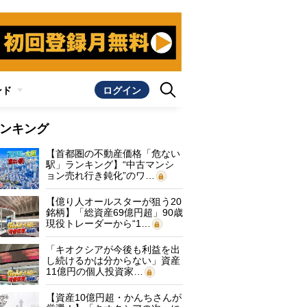
ンド
ログイン
ンキング
【首都圏の不動産価格「危ない
駅」ランキング】“中古マンシ
ョン売れ行き鈍化”のワ…
【億り人オールスターが狙う20
銘柄】「総資産69億円超」90歳
現役トレーダーから“1…
「キオクシアが今後も利益を出
し続けるかは分からない」資産
11億円の個人投資家…
【資産10億円超・かんちさんが