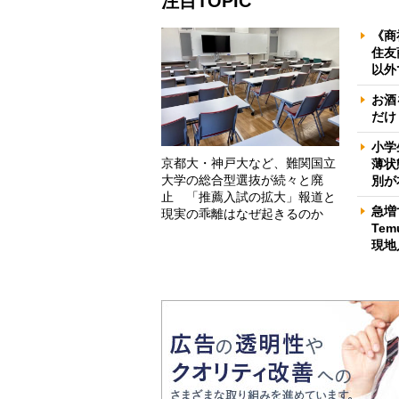
注目TOPIC
《商
住友
以外
お酒
だけ
小学
京都大・神戸大など、難関国立
薄状
大学の総合型選抜が続々と廃
別が
止 「推薦入試の拡大」報道と
急増
現実の乖離はなぜ起きるのか
Te
現地