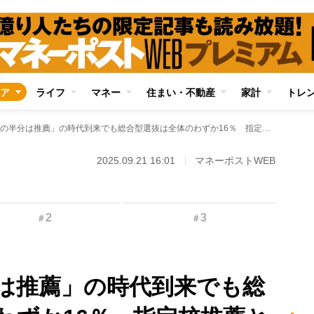
ア
ライフ
マネー
住まい・不動産
家計
トレ
「大学受験の半分は推薦」の時代到来でも総合型選抜は全体のわずか16％ 指定校推薦と付属校からの内部進学を増やす大学側の事情
2025.09.21 16:01
マネーポストWEB
2
3
＃
＃
は推薦」の時代到来でも総