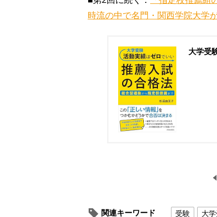
■第2回に続く：
「指定校推薦組
時流の中で名門・関西学院大学
大学受
関連キーワード
受験
大学