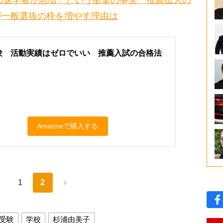
の退学者が急増」という衝撃の事実 推薦拡大の
が一般選抜の枠を増やす理由は
験 活動実績はゼロでいい 推薦入試の合格法
Amazonで購入する
1
2
受験
学校
杉浦由美子