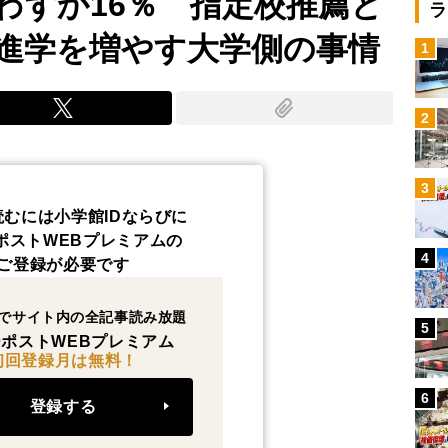
わずか16％ 指定校推薦と
ラ
進学を増やす大学側の事情
1
2
3
読むには小学館IDならびに
ポストWEBプレミアムの
4
ご登録が必要です
でサイト内の全記事読み放題
5
ポストWEBプレミアム
初回登録月は無料！
6
登録する