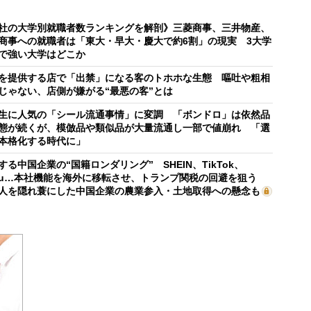
社の大学別就職者数ランキングを解剖》三菱商事、三井物産、
商事への就職者は「東大・早大・慶大で約6割」の現実 3大学
で強い大学はどこか
を提供する店で「出禁」になる客のトホホな生態 嘔吐や粗相
じゃない、店側が嫌がる“最悪の客”とは
生に人気の「シール流通事情」に変調 「ボンドロ」は依然品
態が続くが、模倣品や類似品が大量流通し一部で値崩れ 「選
本格化する時代に」
する中国企業の“国籍ロンダリング” SHEIN、TikTok、
mu…本社機能を海外に移転させ、トランプ関税の回避を狙う
人を隠れ蓑にした中国企業の農業参入・土地取得への懸念も