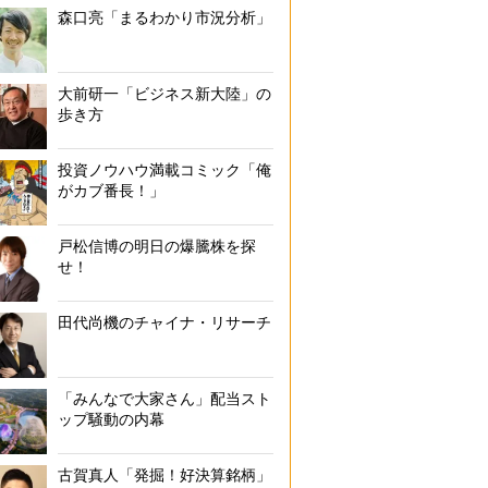
森口亮「まるわかり市況分析」
大前研一「ビジネス新大陸」の
歩き方
投資ノウハウ満載コミック「俺
がカブ番長！」
戸松信博の明日の爆騰株を探
せ！
田代尚機のチャイナ・リサーチ
「みんなで大家さん」配当スト
ップ騒動の内幕
古賀真人「発掘！好決算銘柄」