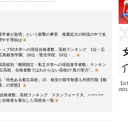
退学者が急増」という衝撃の事実 推薦拡大の時流の中で名
増やす理由は
界トップ50大学への現役合格者数」高校ランキング 1位・広
広島叡智学園、26位・聖光学院、52位・…
国高校別「難関国立・私立大学への現役進学者数」ランキン
公立高校、合格者数ではわからない高校の“真の実力”…
る「特色ある都立高校」15 格安の留学制度も利用可能【都
【お
薦」の実態】
202
現役合格者数」高校ランキング スタンフォード大、ハーバー
に合格者を輩出した高校名一覧