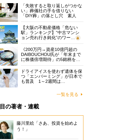
「失敗すると取り返しがつかな
い」葬儀社の手を借りない
「DIY葬」の落とし穴 素人
に…
【大阪の不動産価格「危ない
駅」ランキング】“中古マンシ
ョン売れ行き鈍化”のワー…
《200万円→資産10億円超の
DAIBOUCHOU氏が「年末まで
に株価倍増期待」の5銘柄を…
ドライアイスを使わず遺体を保
つ「エンバーミング」が日本で
も普及 1～2週間は…
一覧を見る
目の著者・連載
藤川里絵「さあ、投資を始めよ
う！」