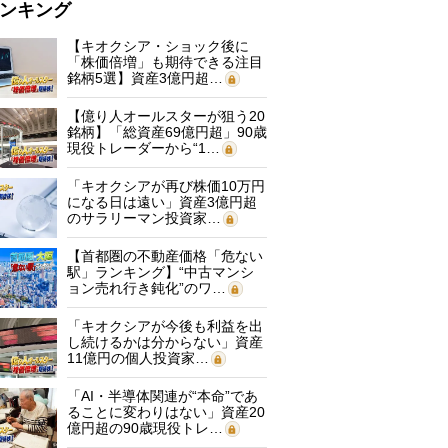
ンキング
【キオクシア・ショック後に
「株価倍増」も期待できる注目
銘柄5選】資産3億円超…
【億り人オールスターが狙う20
銘柄】「総資産69億円超」90歳
現役トレーダーから“1…
「キオクシアが再び株価10万円
になる日は遠い」資産3億円超
のサラリーマン投資家…
【首都圏の不動産価格「危ない
駅」ランキング】“中古マンシ
ョン売れ行き鈍化”のワ…
「キオクシアが今後も利益を出
し続けるかは分からない」資産
11億円の個人投資家…
「AI・半導体関連が“本命”であ
ることに変わりはない」資産20
億円超の90歳現役トレ…