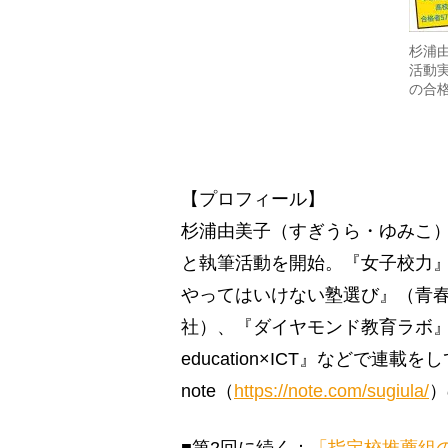
杉浦
活動
の合
【プロフィール】
杉浦由美子（すぎうら・ゆみこ）
と執筆活動を開始。『女子校力
やってはいけない塾選び』（青
社）、『ダイヤモンド教育ラボ
education×ICT』などで
note（
https://note.com/sugiula/
）