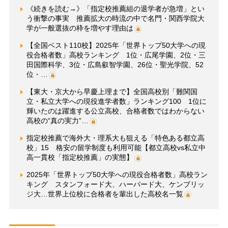
《続きを読む→》「指定校推薦組の退学者が急増」とい
う衝撃の事実 推薦拡大の時流の中で名門・関西学院大
学が一般選抜の枠を増やす理由は
【全国ベスト110校】2025年「世界トップ50大学への現
役合格者数」高校ランキング 1位・広尾学園、2位・三
田国際科学、3位・広島叡智学園、26位・聖光学院、52
位・…
【東大・京大から早慶上理まで】全国高校別「難関国
立・私立大学への現役進学者数」ランキング100 1位に
輝いたのは躍進する公立高校、合格者数ではわからない
高校の“真の実力”…
指定校推薦で海外大・理系大も狙える「特色ある都立高
校」15 格安の留学制度も利用可能【都立高校vs私立中
高一貫校「指定校推薦」の実態】
2025年「世界トップ50大学への現役合格者数」高校ラン
キング スタンフォード大、ハーバード大、ケンブリッ
ジ大…世界上位校に合格者を輩出した高校名一覧