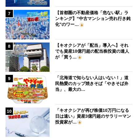
【首都圏の不動産価格「危ない駅」ラ
7
ンキング】“中古マンション売れ行き鈍
化”のワー…
【キオクシアが「配当」導入へ】それ
8
でも資産10億円超の配当株投資の達人
が「買う…
「北海道で知らない人はいない！」道
9
民熱愛のカップ焼きそば「やきそば弁
当」、最大の…
「キオクシアが再び株価10万円になる
10
日は遠い」資産3億円超のサラリーマン
投資家が…