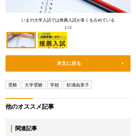
いまの大学入試では推薦入試が多くを占めている
1
/
2
本文に戻る
受験
大学受験
学校
杉浦由美子
他のオススメ記事
関連記事