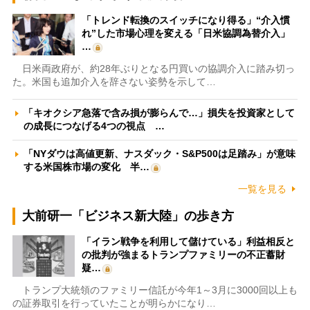
「トレンド転換のスイッチになり得る」“介入慣
れ”した市場心理を変える「日米協調為替介入」
…
日米両政府が、約28年ぶりとなる円買いの協調介入に踏み切っ
た。米国も追加介入を辞さない姿勢を示して…
「キオクシア急落で含み損が膨らんで…」損失を投資家として
の成長につなげる4つの視点 …
「NYダウは高値更新、ナスダック・S&P500は足踏み」が意味
する米国株市場の変化 半…
一覧を見る
大前研一「ビジネス新大陸」の歩き方
「イラン戦争を利用して儲けている」利益相反と
の批判が強まるトランプファミリーの不正蓄財
疑…
トランプ大統領のファミリー信託が今年1～3月に3000回以上も
の証券取引を行っていたことが明らかになり…