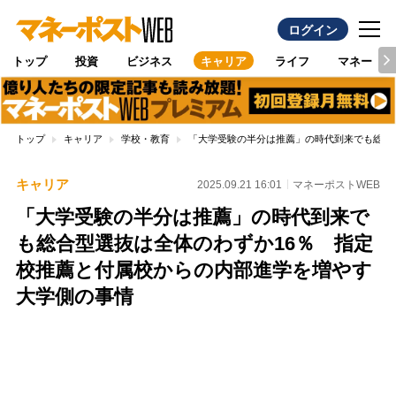
ログイン
トップ
投資
ビジネス
キャリア
ライフ
マネー
トップ
キャリア
学校・教育
「大学受験の半分は推薦」の時代到来でも総合
キャリア
2025.09.21 16:01
マネーポストWEB
「大学受験の半分は推薦」の時代到来で
も総合型選抜は全体のわずか16％ 指定
校推薦と付属校からの内部進学を増やす
大学側の事情
Loaded
:
96.70%
/
Unmute