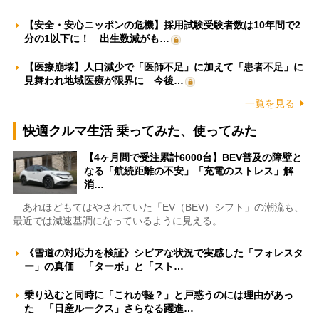
【安全・安心ニッポンの危機】採用試験受験者数は10年間で2
分の1以下に！ 出生数減がも…
【医療崩壊】人口減少で「医師不足」に加えて「患者不足」に
見舞われ地域医療が限界に 今後…
一覧を見る
快適クルマ生活 乗ってみた、使ってみた
【4ヶ月間で受注累計6000台】BEV普及の障壁と
なる「航続距離の不安」「充電のストレス」解
消…
あれほどもてはやされていた「EV（BEV）シフト」の潮流も、
最近では減速基調になっているように見える。…
《雪道の対応力を検証》シビアな状況で実感した「フォレスタ
ー」の真価 「ターボ」と「スト…
乗り込むと同時に「これが軽？」と戸惑うのには理由があっ
た 「日産ルークス」さらなる躍進…