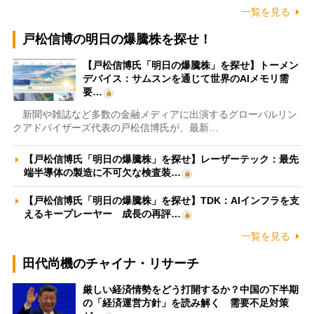
一覧を見る
戸松信博の明日の爆騰株を探せ！
【戸松信博氏「明日の爆騰株」を探せ】トーメン
デバイス：サムスンを通じて世界のAIメモリ需
要…
新聞や雑誌など多数の金融メディアに出演するグローバルリン
クアドバイザーズ代表の戸松信博氏が、最新…
【戸松信博氏「明日の爆騰株」を探せ】レーザーテック：最先
端半導体の製造に不可欠な検査装…
【戸松信博氏「明日の爆騰株」を探せ】TDK：AIインフラを支
えるキープレーヤー 成長の再評…
一覧を見る
田代尚機のチャイナ・リサーチ
厳しい経済情勢をどう打開するか？中国の下半期
の「経済運営方針」を読み解く 需要不足対策