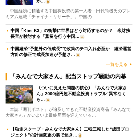
が…
中国経済に精通する中国株投資の第一人者・田代尚機氏のプレ
ミアム連載「チャイナ・リサーチ」。中国の…
中国「Kimi K3」の衝撃に世界はどう対応するのか？ 米財務
長官が検討する「蒸留を行う中国…
中国経済“予想外の低成長”で政策のテコ入れ必至か 経済運営
方針の修正で成長加速が予想さ…
一覧を見る
「みんなで大家さん」配当ストップ騒動の内幕
《ついに見えた問題の核心》「みんなで大家さ
ん」2000億円超不動産投資トラブル“異常なく
ら…
本誌『週刊ポスト』が追及してきた不動産投資商品「みんなで
大家さん」がいよいよ最終局面を迎えている…
【独走スクープ・みんなで大家さん】二転三転した“成田プロ
ジェクト”の計画変更の裏で起き…