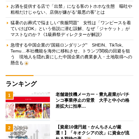
お酒を提供する店で「出禁」になる客のトホホな生態 嘔吐や
粗相だけじゃない、店側が嫌がる“最悪の客”とは
猛暑のお葬式で悩ましい“喪服問題” 女性は「ワンピースを着
ていけばOK」という俗説に潜む誤解、なぜ「ジャケット」が
マストなのか？《1級葬祭ディレクターが解説》
急増する中国企業の“国籍ロンダリング” SHEIN、TikTok、
Temu…本社機能を海外に移転させ、トランプ関税の回避を狙
う 現地人を隠れ蓑にした中国企業の農業参入・土地取得への
懸念も
ランキング
老舗遊技機メーカー・豊丸産業がパチ
1
ンコ事業停止の背景 大手と中小の格
差拡大に拍車…
【資産10億円超・かんちさんが厳
2
選！】「キオクシアの次」に資金が流
れる期待の高…