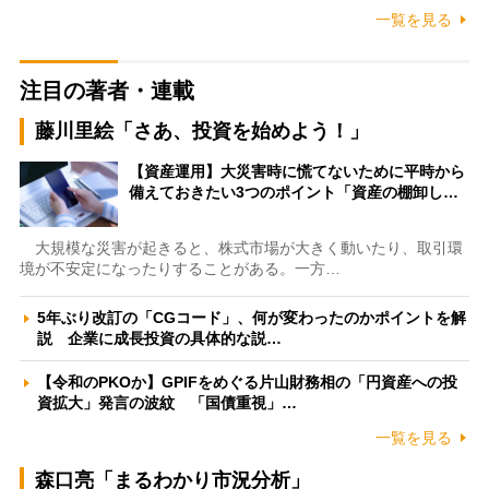
一覧を見る
注目の著者・連載
藤川里絵「さあ、投資を始めよう！」
【資産運用】大災害時に慌てないために平時から
備えておきたい3つのポイント「資産の棚卸し…
大規模な災害が起きると、株式市場が大きく動いたり、取引環
境が不安定になったりすることがある。一方…
5年ぶり改訂の「CGコード」、何が変わったのかポイントを解
説 企業に成長投資の具体的な説…
【令和のPKOか】GPIFをめぐる片山財務相の「円資産への投
資拡大」発言の波紋 「国債重視」…
一覧を見る
森口亮「まるわかり市況分析」