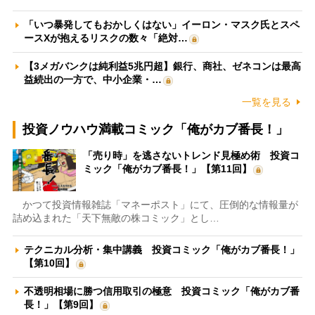
「いつ暴発してもおかしくはない」イーロン・マスク氏とスペ
ースXが抱えるリスクの数々「絶対…
【3メガバンクは純利益5兆円超】銀行、商社、ゼネコンは最高
益続出の一方で、中小企業・…
一覧を見る
投資ノウハウ満載コミック「俺がカブ番長！」
「売り時」を逃さないトレンド見極め術 投資コ
ミック「俺がカブ番長！」【第11回】
かつて投資情報雑誌「マネーポスト」にて、圧倒的な情報量が
詰め込まれた「天下無敵の株コミック」とし…
テクニカル分析・集中講義 投資コミック「俺がカブ番長！」
【第10回】
不透明相場に勝つ信用取引の極意 投資コミック「俺がカブ番
長！」【第9回】