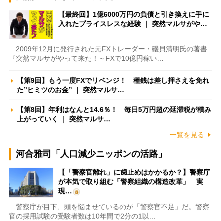
【最終回】1億6000万円の負債と引き換えに手に
入れたプライスレスな経験 ｜ 突然マルサがや…
2009年12月に発行された元FXトレーダー・磯貝清明氏の著書
『突然マルサがやって来た！～FXで10億円稼い…
【第9回】もう一度FXでリベンジ！ 種銭は差し押さえを免れ
た”ヒミツのお金” ｜ 突然マルサ…
【第8回】年利はなんと14.6％！ 毎日5万円超の延滞税が積み
上がっていく ｜ 突然マルサ…
一覧を見る
河合雅司「人口減少ニッポンの活路」
【「警察官離れ」に歯止めはかかるか？】警察庁
が本気で取り組む「警察組織の構造改革」 実
現…
警察庁が目下、頭を悩ませているのが「警察官不足」だ。警察
官の採用試験の受験者数は10年間で2分の1以…