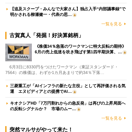
【追及スクープ・みんなで大家さん】独占入手“内部議事録”で
明かされる柳瀬健一・代表の思…
一覧を見る
古賀真人「発掘！好決算銘柄」
《株価34％急落のワークマンに特大反転の期待》
6月の売上低迷を吹き飛ばす第1四半期決算、…
6月3日に8330円をつけたワークマン（東証スタンダード・
7564）の株価は、わずか1カ月あまりで約34％下落…
三菱重工が「AIインフラの新たな主役」として再評価される気
運 エヌビディアとの提携でAI…
キオクシアHD「7万円割れからの急反発」は再びの上昇局面へ
の反転シグナルか？ 市場のムー…
一覧を見る
突然マルサがやって来た！