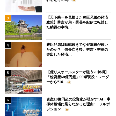
【天下統一を見据えた豊臣兄弟の経済
3
政策】秀吉が弟・秀長を紀伊に転封し
た納得の事情…
豊臣兄弟は転戦続きでなぜ軍費が続い
4
たのか？ 信長亡き後、秀吉・秀長の
突出した経済…
【億り人オールスターが狙う20銘柄】
5
「総資産69億円超」90歳現役トレーダ
ーから“10…
資産10億円超の投資家が明かす“AI・半
6
導体相場に乗らなかった理由” フルポ
ジション…