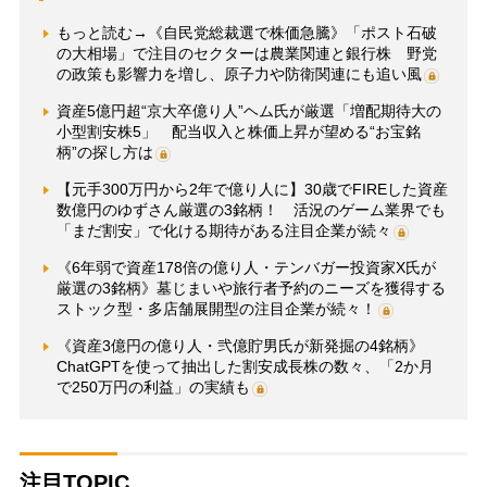
もっと読む→《自民党総裁選で株価急騰》「ポスト石破
の大相場」で注目のセクターは農業関連と銀行株 野党
の政策も影響力を増し、原子力や防衛関連にも追い風
資産5億円超“京大卒億り人”ヘム氏が厳選「増配期待大の
小型割安株5」 配当収入と株価上昇が望める“お宝銘
柄”の探し方は
【元手300万円から2年で億り人に】30歳でFIREした資産
数億円のゆずさん厳選の3銘柄！ 活況のゲーム業界でも
「まだ割安」で化ける期待がある注目企業が続々
《6年弱で資産178倍の億り人・テンバガー投資家X氏が
厳選の3銘柄》墓じまいや旅行者予約のニーズを獲得する
ストック型・多店舗展開型の注目企業が続々！
《資産3億円の億り人・弐億貯男氏が新発掘の4銘柄》
ChatGPTを使って抽出した割安成長株の数々、「2か月
で250万円の利益」の実績も
注目TOPIC