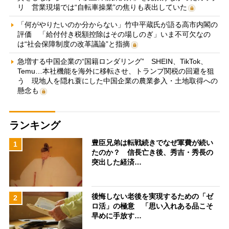
リ 営業現場では“自転車操業”の焦りも表出していた
「何がやりたいのか分からない」竹中平蔵氏が語る高市内閣の
評価 「給付付き税額控除はその場しのぎ」いま不可欠なの
は“社会保障制度の改革議論”と指摘
急増する中国企業の“国籍ロンダリング” SHEIN、TikTok、
Temu…本社機能を海外に移転させ、トランプ関税の回避を狙
う 現地人を隠れ蓑にした中国企業の農業参入・土地取得への
懸念も
ランキング
豊臣兄弟は転戦続きでなぜ軍費が続い
1
たのか？ 信長亡き後、秀吉・秀長の
突出した経済…
後悔しない老後を実現するための「ゼ
2
ロ活」の極意 「思い入れある品こそ
早めに手放す…