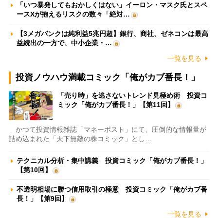
「いつ暴発してもおかしくはない」イーロン・マスク氏とスペ
ースXが抱えるリスクの数々「絶対…
【3メガバンクは純利益5兆円超】銀行、商社、ゼネコンは最高
益続出の一方で、中小企業・…
一覧を見る
投資ノウハウ満載コミック「俺がカブ番長！」
「売り時」を逃さないトレンド見極め術 投資コ
ミック「俺がカブ番長！」【第11回】
かつて投資情報雑誌「マネーポスト」にて、圧倒的な情報量が
詰め込まれた「天下無敵の株コミック」とし…
テクニカル分析・集中講義 投資コミック「俺がカブ番長！」
【第10回】
不透明相場に勝つ信用取引の極意 投資コミック「俺がカブ番
長！」【第9回】
一覧を見る