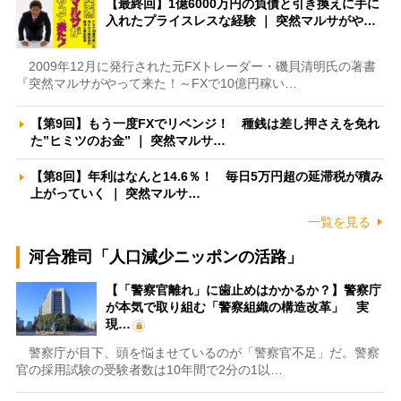
【最終回】1億6000万円の負債と引き換えに手に
入れたプライスレスな経験 ｜ 突然マルサがや…
2009年12月に発行された元FXトレーダー・磯貝清明氏の著書
『突然マルサがやって来た！～FXで10億円稼い…
【第9回】もう一度FXでリベンジ！ 種銭は差し押さえを免れ
た”ヒミツのお金” ｜ 突然マルサ…
【第8回】年利はなんと14.6％！ 毎日5万円超の延滞税が積み
上がっていく ｜ 突然マルサ…
一覧を見る
河合雅司「人口減少ニッポンの活路」
【「警察官離れ」に歯止めはかかるか？】警察庁
が本気で取り組む「警察組織の構造改革」 実
現…
警察庁が目下、頭を悩ませているのが「警察官不足」だ。警察
官の採用試験の受験者数は10年間で2分の1以…