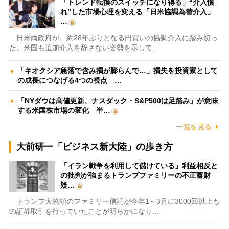
「トレンド転換のスイッチになり得る」“介入慣
れ”した市場心理を変える「日米協調為替介入」
…
日米両政府が、約28年ぶりとなる円買いの協調介入に踏み切っ
た。米国も追加介入を辞さない姿勢を示して…
「キオクシア急落で含み損が膨らんで…」損失を投資家として
の成長につなげる4つの視点 …
「NYダウは高値更新、ナスダック・S&P500は足踏み」が意味
する米国株市場の変化 半…
一覧を見る
大前研一「ビジネス新大陸」の歩き方
「イラン戦争を利用して儲けている」利益相反と
の批判が強まるトランプファミリーの不正蓄財
疑…
トランプ大統領のファミリー信託が今年1～3月に3000回以上も
の証券取引を行っていたことが明らかになり…