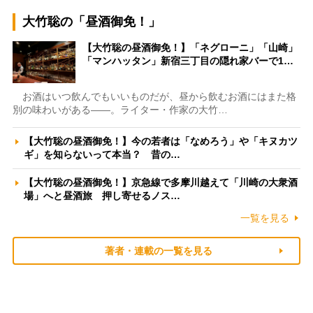
大竹聡の「昼酒御免！」
【大竹聡の昼酒御免！】「ネグローニ」「山崎」
「マンハッタン」新宿三丁目の隠れ家バーで1…
お酒はいつ飲んでもいいものだが、昼から飲むお酒にはまた格
別の味わいがある――。ライター・作家の大竹…
【大竹聡の昼酒御免！】今の若者は「なめろう」や「キヌカツ
ギ」を知らないって本当？ 昔の…
【大竹聡の昼酒御免！】京急線で多摩川越えて「川崎の大衆酒
場」へと昼酒旅 押し寄せるノス…
一覧を見る
著者・連載の一覧を見る