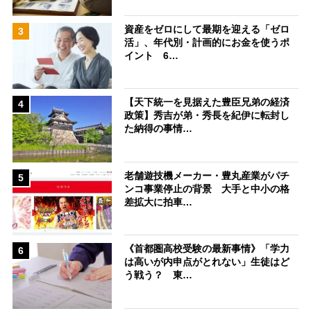
資産をゼロにして最期を迎える「ゼロ
3
活」、年代別・計画的にお金を使うポ
イント 6…
【天下統一を見据えた豊臣兄弟の経済
4
政策】秀吉が弟・秀長を紀伊に転封し
た納得の事情…
老舗遊技機メーカー・豊丸産業がパチ
5
ンコ事業停止の背景 大手と中小の格
差拡大に拍車…
《首都圏高校受験の最新事情》「学力
6
は高いが内申点がとれない」生徒はど
う戦う？ 東…