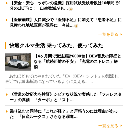
【安全・安心ニッポンの危機】採用試験受験者数は10年間で2
分の1以下に！ 出生数減がも…
【医療崩壊】人口減少で「医師不足」に加えて「患者不足」に
見舞われ地域医療が限界に 今後…
一覧を見る
快適クルマ生活 乗ってみた、使ってみた
【4ヶ月間で受注累計6000台】BEV普及の障壁と
なる「航続距離の不安」「充電のストレス」解
消…
あれほどもてはやされていた「EV（BEV）シフト」の潮流も、
最近では減速基調になっているように見える。…
《雪道の対応力を検証》シビアな状況で実感した「フォレスタ
ー」の真価 「ターボ」と「スト…
乗り込むと同時に「これが軽？」と戸惑うのには理由があっ
た 「日産ルークス」さらなる躍進…
一覧を見る