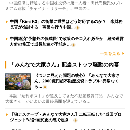
中国経済に精通する中国株投資の第一人者・田代尚機氏のプレ
ミアム連載「チャイナ・リサーチ」。中国の…
中国「Kimi K3」の衝撃に世界はどう対応するのか？ 米財務
長官が検討する「蒸留を行う中国…
中国経済“予想外の低成長”で政策のテコ入れ必至か 経済運営
方針の修正で成長加速が予想さ…
一覧を見る
「みんなで大家さん」配当ストップ騒動の内幕
《ついに見えた問題の核心》「みんなで大家さ
ん」2000億円超不動産投資トラブル“異常なく
ら…
本誌『週刊ポスト』が追及してきた不動産投資商品「みんなで
大家さん」がいよいよ最終局面を迎えている…
【独走スクープ・みんなで大家さん】二転三転した“成田プロ
ジェクト”の計画変更の裏で起き…