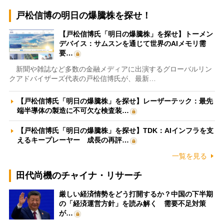
戸松信博の明日の爆騰株を探せ！
【戸松信博氏「明日の爆騰株」を探せ】トーメン
デバイス：サムスンを通じて世界のAIメモリ需
要…
新聞や雑誌など多数の金融メディアに出演するグローバルリン
クアドバイザーズ代表の戸松信博氏が、最新…
【戸松信博氏「明日の爆騰株」を探せ】レーザーテック：最先
端半導体の製造に不可欠な検査装…
【戸松信博氏「明日の爆騰株」を探せ】TDK：AIインフラを支
えるキープレーヤー 成長の再評…
一覧を見る
田代尚機のチャイナ・リサーチ
厳しい経済情勢をどう打開するか？中国の下半期
の「経済運営方針」を読み解く 需要不足対策
が…