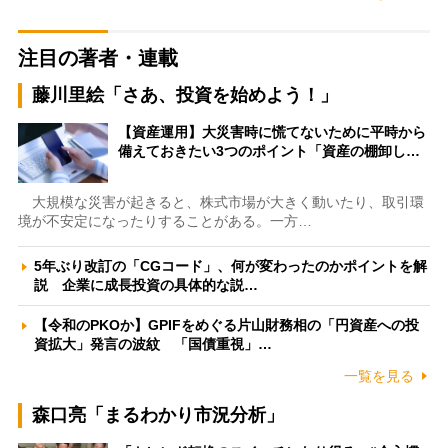
注目の著者・連載
藤川里絵「さあ、投資を始めよう！」
【資産運用】大災害時に慌てないために平時から
備えておきたい3つのポイント「資産の棚卸し…
大規模な災害が起きると、株式市場が大きく動いたり、取引環
境が不安定になったりすることがある。一方…
5年ぶり改訂の「CGコード」、何が変わったのかポイントを解
説 企業に成長投資の具体的な説…
【令和のPKOか】GPIFをめぐる片山財務相の「円資産への投
資拡大」発言の波紋 「国債重視」…
一覧を見る
森口亮「まるわかり市況分析」