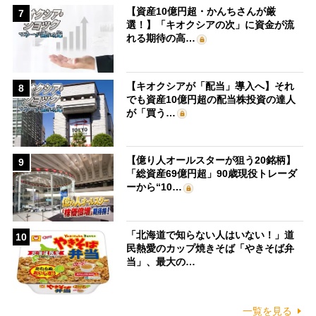
【資産10億円超・かんちさんが厳
7
選！】「キオクシアの次」に資金が流
れる期待の高…
【キオクシアが「配当」導入へ】それ
8
でも資産10億円超の配当株投資の達人
が「買う…
【億り人オールスターが狙う20銘柄】
9
「総資産69億円超」90歳現役トレーダ
ーから“10…
「北海道で知らない人はいない！」道
10
民熱愛のカップ焼きそば「やきそば弁
当」、最大の…
一覧を見る