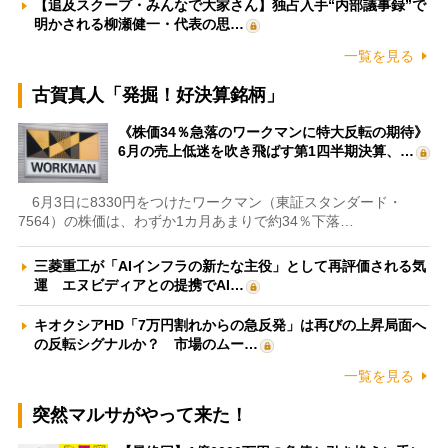
【追及スクープ・みんなで大家さん】独占入手“内部議事録”で
明かされる柳瀬健一・代表の思…
一覧を見る
古賀真人「発掘！好決算銘柄」
《株価34％急落のワークマンに特大反転の期待》
6月の売上低迷を吹き飛ばす第1四半期決算、…
6月3日に8330円をつけたワークマン（東証スタンダード・
7564）の株価は、わずか1カ月あまりで約34％下落…
三菱重工が「AIインフラの新たな主役」として再評価される気
運 エヌビディアとの提携でAI…
キオクシアHD「7万円割れからの急反発」は再びの上昇局面へ
の反転シグナルか？ 市場のムー…
一覧を見る
突然マルサがやって来た！