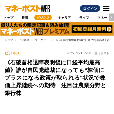
ログイン
トップ
投資
ビジネス
キャリア
ライフ
マネー
トップ
ビジネス
マーケット
《石破首相退陣表明後に日経平均最高値》誰が
ビジネス
2025.09.21 15:00
週刊ポスト
《石破首相退陣表明後に日経平均最高
値》誰が自民党総裁になっても“株価に
プラスになる政策が取られる”状況で株
価上昇継続への期待 注目は農業分野と
銀行株
Loaded
:
100.00%
/
Unmute