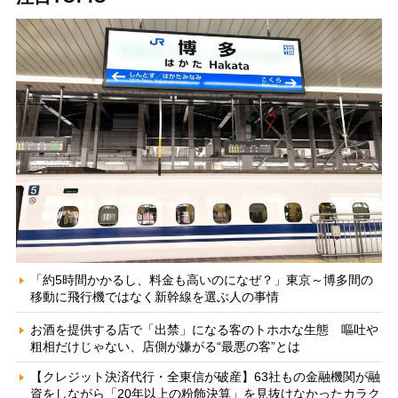
「約5時間かかるし、料金も高いのになぜ？」東京～博多間の
移動に飛行機ではなく新幹線を選ぶ人の事情
お酒を提供する店で「出禁」になる客のトホホな生態 嘔吐や
粗相だけじゃない、店側が嫌がる“最悪の客”とは
【クレジット決済代行・全東信が破産】63社もの金融機関が融
資をしながら「20年以上の粉飾決算」を見抜けなかったカラク