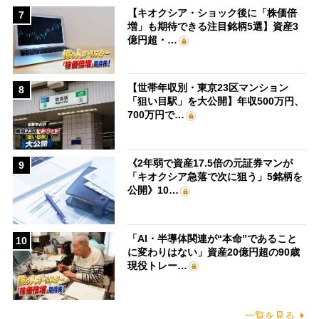
【キオクシア・ショック後に「株価倍
7
増」も期待できる注目銘柄5選】資産3
億円超・…
【世帯年収別・東京23区マンション
8
「狙い目駅」を大公開】年収500万円、
700万円で…
《2年弱で資産17.5倍の元証券マンが
9
「キオクシア急落で次に狙う」5銘柄を
公開》10…
「AI・半導体関連が“本命”であること
10
に変わりはない」資産20億円超の90歳
現役トレー…
一覧を見る