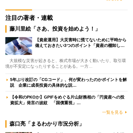
注目の著者・連載
藤川里絵「さあ、投資を始めよう！」
【資産運用】大災害時に慌てないために平時から
備えておきたい3つのポイント「資産の棚卸し…
大規模な災害が起きると、株式市場が大きく動いたり、取引環
境が不安定になったりすることがある。一方…
5年ぶり改訂の「CGコード」、何が変わったのかポイントを解
説 企業に成長投資の具体的な説…
【令和のPKOか】GPIFをめぐる片山財務相の「円資産への投
資拡大」発言の波紋 「国債重視」…
一覧を見る
森口亮「まるわかり市況分析」