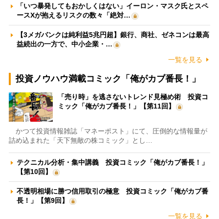
「いつ暴発してもおかしくはない」イーロン・マスク氏とスペ
ースXが抱えるリスクの数々「絶対…
【3メガバンクは純利益5兆円超】銀行、商社、ゼネコンは最高
益続出の一方で、中小企業・…
一覧を見る
投資ノウハウ満載コミック「俺がカブ番長！」
「売り時」を逃さないトレンド見極め術 投資コ
ミック「俺がカブ番長！」【第11回】
かつて投資情報雑誌「マネーポスト」にて、圧倒的な情報量が
詰め込まれた「天下無敵の株コミック」とし…
テクニカル分析・集中講義 投資コミック「俺がカブ番長！」
【第10回】
不透明相場に勝つ信用取引の極意 投資コミック「俺がカブ番
長！」【第9回】
一覧を見る