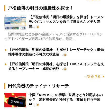
戸松信博の明日の爆騰株を探せ！
【戸松信博氏「明日の爆騰株」を探せ】トーメン
デバイス：サムスンを通じて世界のAIメモリ需
要…
新聞や雑誌など多数の金融メディアに出演するグローバルリン
クアドバイザーズ代表の戸松信博氏が、最新…
【戸松信博氏「明日の爆騰株」を探せ】レーザーテック：最先
端半導体の製造に不可欠な検査装…
【戸松信博氏「明日の爆騰株」を探せ】TDK：AIインフラを支
えるキープレーヤー 成長の再評…
一覧を見る
田代尚機のチャイナ・リサーチ
中国「Kimi K3」の衝撃に世界はどう対応するの
か？ 米財務長官が検討する「蒸留を行う中国
AI…