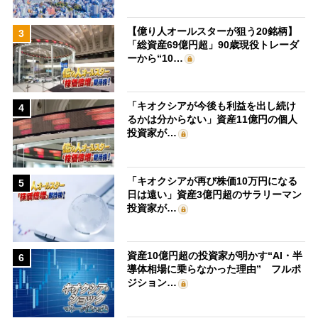
【億り人オールスターが狙う20銘柄】
3
「総資産69億円超」90歳現役トレーダ
ーから“10…
「キオクシアが今後も利益を出し続け
4
るかは分からない」資産11億円の個人
投資家が…
「キオクシアが再び株価10万円になる
5
日は遠い」資産3億円超のサラリーマン
投資家が…
資産10億円超の投資家が明かす“AI・半
6
導体相場に乗らなかった理由” フルポ
ジション…