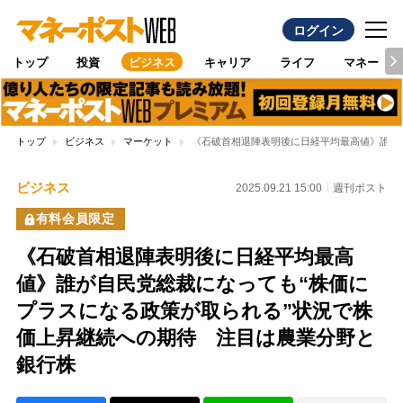
ログイン
トップ
投資
ビジネス
キャリア
ライフ
マネー
トップ
ビジネス
マーケット
《石破首相退陣表明後に日経平均最高値》誰が
ビジネス
2025.09.21 15:00
週刊ポスト
有料会員限定
《石破首相退陣表明後に日経平均最高
値》誰が自民党総裁になっても“株価に
プラスになる政策が取られる”状況で株
価上昇継続への期待 注目は農業分野と
銀行株