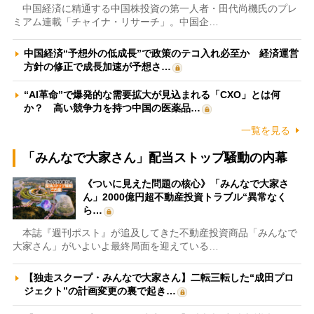
中国経済に精通する中国株投資の第一人者・田代尚機氏のプレ
ミアム連載「チャイナ・リサーチ」。中国企…
中国経済“予想外の低成長”で政策のテコ入れ必至か 経済運営
方針の修正で成長加速が予想さ…
“AI革命”で爆発的な需要拡大が見込まれる「CXO」とは何
か？ 高い競争力を持つ中国の医薬品…
一覧を見る
「みんなで大家さん」配当ストップ騒動の内幕
《ついに見えた問題の核心》「みんなで大家さ
ん」2000億円超不動産投資トラブル“異常なく
ら…
本誌『週刊ポスト』が追及してきた不動産投資商品「みんなで
大家さん」がいよいよ最終局面を迎えている…
【独走スクープ・みんなで大家さん】二転三転した“成田プロ
ジェクト”の計画変更の裏で起き…