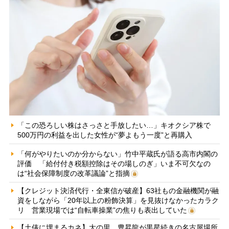
「この恐ろしい株はさっさと手放したい…」キオクシア株で
500万円の利益を出した女性が“夢よもう一度”と再購入
「何がやりたいのか分からない」竹中平蔵氏が語る高市内閣の
評価 「給付付き税額控除はその場しのぎ」いま不可欠なの
は“社会保障制度の改革議論”と指摘
【クレジット決済代行・全東信が破産】63社もの金融機関が融
資をしながら「20年以上の粉飾決算」を見抜けなかったカラク
リ 営業現場では“自転車操業”の焦りも表出していた
【土俵に埋まるカネ】大の里、豊昇龍が黒星続きの名古屋場所