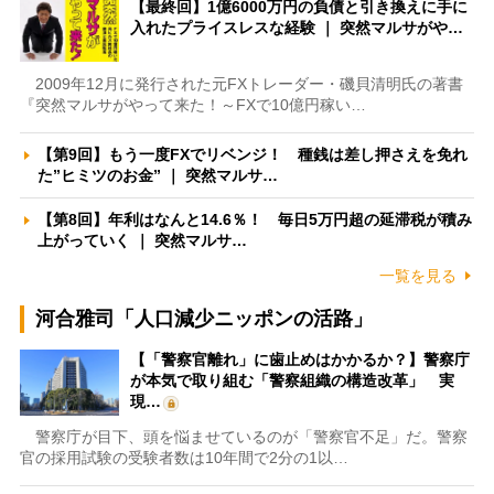
【最終回】1億6000万円の負債と引き換えに手に
入れたプライスレスな経験 ｜ 突然マルサがや…
2009年12月に発行された元FXトレーダー・磯貝清明氏の著書
『突然マルサがやって来た！～FXで10億円稼い…
【第9回】もう一度FXでリベンジ！ 種銭は差し押さえを免れ
た”ヒミツのお金” ｜ 突然マルサ…
【第8回】年利はなんと14.6％！ 毎日5万円超の延滞税が積み
上がっていく ｜ 突然マルサ…
一覧を見る
河合雅司「人口減少ニッポンの活路」
【「警察官離れ」に歯止めはかかるか？】警察庁
が本気で取り組む「警察組織の構造改革」 実
現…
警察庁が目下、頭を悩ませているのが「警察官不足」だ。警察
官の採用試験の受験者数は10年間で2分の1以…