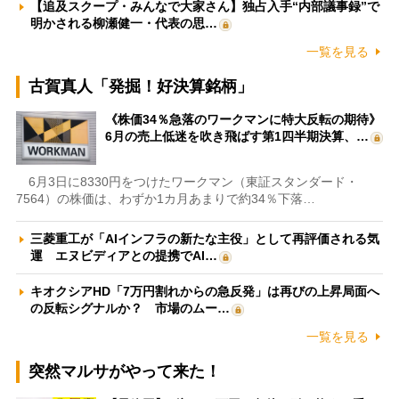
【追及スクープ・みんなで大家さん】独占入手“内部議事録”で
明かされる柳瀬健一・代表の思…
一覧を見る
古賀真人「発掘！好決算銘柄」
《株価34％急落のワークマンに特大反転の期待》
6月の売上低迷を吹き飛ばす第1四半期決算、…
6月3日に8330円をつけたワークマン（東証スタンダード・
7564）の株価は、わずか1カ月あまりで約34％下落…
三菱重工が「AIインフラの新たな主役」として再評価される気
運 エヌビディアとの提携でAI…
キオクシアHD「7万円割れからの急反発」は再びの上昇局面へ
の反転シグナルか？ 市場のムー…
一覧を見る
突然マルサがやって来た！