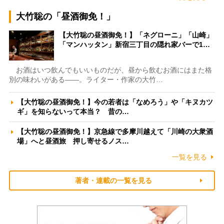
大竹聡の「昼酒御免！」
【大竹聡の昼酒御免！】「ネグローニ」「山崎」
「マンハッタン」新宿三丁目の隠れ家バーで1…
お酒はいつ飲んでもいいものだが、昼から飲むお酒にはまた格
別の味わいがある――。ライター・作家の大竹…
【大竹聡の昼酒御免！】今の若者は「なめろう」や「キヌカツ
ギ」を知らないって本当？ 昔の…
【大竹聡の昼酒御免！】京急線で多摩川越えて「川崎の大衆酒
場」へと昼酒旅 押し寄せるノス…
一覧を見る
著者・連載の一覧を見る