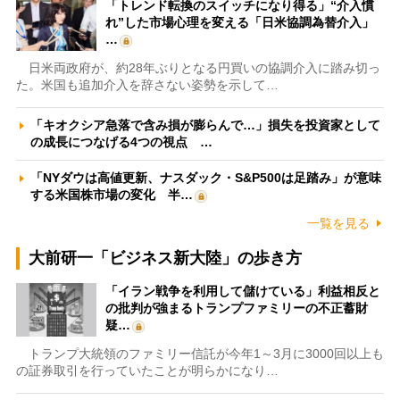
「トレンド転換のスイッチになり得る」“介入慣
れ”した市場心理を変える「日米協調為替介入」
…
日米両政府が、約28年ぶりとなる円買いの協調介入に踏み切っ
た。米国も追加介入を辞さない姿勢を示して…
「キオクシア急落で含み損が膨らんで…」損失を投資家として
の成長につなげる4つの視点 …
「NYダウは高値更新、ナスダック・S&P500は足踏み」が意味
する米国株市場の変化 半…
一覧を見る
大前研一「ビジネス新大陸」の歩き方
「イラン戦争を利用して儲けている」利益相反と
の批判が強まるトランプファミリーの不正蓄財
疑…
トランプ大統領のファミリー信託が今年1～3月に3000回以上も
の証券取引を行っていたことが明らかになり…