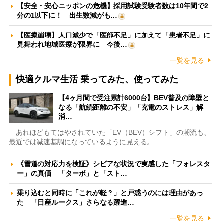
【安全・安心ニッポンの危機】採用試験受験者数は10年間で2
分の1以下に！ 出生数減がも…
【医療崩壊】人口減少で「医師不足」に加えて「患者不足」に
見舞われ地域医療が限界に 今後…
一覧を見る
快適クルマ生活 乗ってみた、使ってみた
【4ヶ月間で受注累計6000台】BEV普及の障壁と
なる「航続距離の不安」「充電のストレス」解
消…
あれほどもてはやされていた「EV（BEV）シフト」の潮流も、
最近では減速基調になっているように見える。…
《雪道の対応力を検証》シビアな状況で実感した「フォレスタ
ー」の真価 「ターボ」と「スト…
乗り込むと同時に「これが軽？」と戸惑うのには理由があっ
た 「日産ルークス」さらなる躍進…
一覧を見る