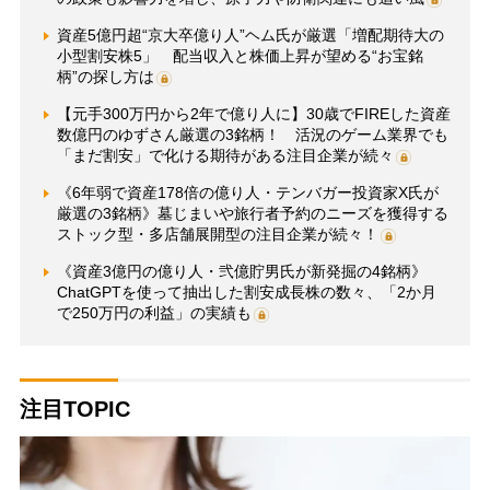
資産5億円超“京大卒億り人”ヘム氏が厳選「増配期待大の
小型割安株5」 配当収入と株価上昇が望める“お宝銘
柄”の探し方は
【元手300万円から2年で億り人に】30歳でFIREした資産
数億円のゆずさん厳選の3銘柄！ 活況のゲーム業界でも
「まだ割安」で化ける期待がある注目企業が続々
《6年弱で資産178倍の億り人・テンバガー投資家X氏が
厳選の3銘柄》墓じまいや旅行者予約のニーズを獲得する
ストック型・多店舗展開型の注目企業が続々！
《資産3億円の億り人・弐億貯男氏が新発掘の4銘柄》
ChatGPTを使って抽出した割安成長株の数々、「2か月
で250万円の利益」の実績も
注目TOPIC