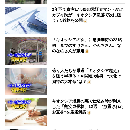
2年弱で資産17.5倍の元証券マン・かぶ
カブキ氏が「キオクシア急落で次に狙
う」5銘柄を公開
「キオクシアの次」に急騰期待の22銘
柄 まつのすけさん、かんちさん、な
のなのさんが厳選
億り人たちが厳選「キオクシア超え」
を狙う半導体・AI関連8銘柄 “大化け
期待の大本命”は？
キオクシア爆騰の裏で仕込み時が到来
した「割安成長株」12選 “放置された
お宝株”を厳選解説