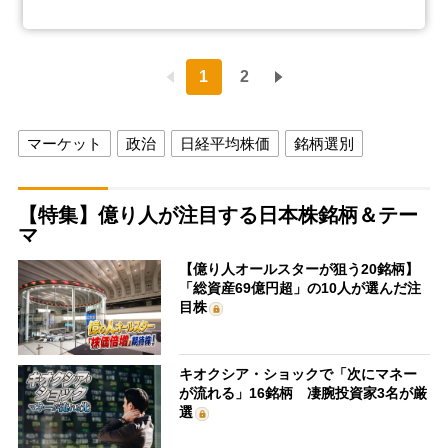
1
2
マーケット
政治
日経平均株価
銘柄選別
【特集】億り人が注目する日本株銘柄＆テー
マ
【億り人オールスターが狙う20銘柄】
「総資産69億円超」の10人が選んだ注
目株
キオクシア・ショックで「次にマネー
が流れる」16銘柄 凄腕投資家3名が厳
選