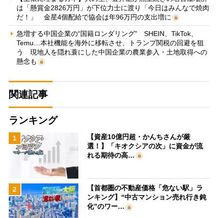
は「懸賞金2826万円」が下位力士に渡り「今日はみんなで焼肉
だ！」 金星4個配給で協会は年96万円の支出増に
急増する中国企業の“国籍ロンダリング” SHEIN、TikTok、
Temu…本社機能を海外に移転させ、トランプ関税の回避を狙
う 現地人を隠れ蓑にした中国企業の農業参入・土地取得への
懸念も
関連記事
ランキング
【資産10億円超・かんちさんが厳
1
選！】「キオクシアの次」に資金が流
れる期待の高…
【首都圏の不動産価格「危ない駅」ラ
2
ンキング】“中古マンション売れ行き鈍
化”のワー…