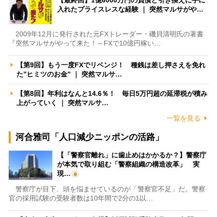
入れたプライスレスな経験 ｜ 突然マルサがや…
2009年12月に発行された元FXトレーダー・磯貝清明氏の著書
『突然マルサがやって来た！～FXで10億円稼い…
【第9回】もう一度FXでリベンジ！ 種銭は差し押さえを免れ
た”ヒミツのお金” ｜ 突然マルサ…
【第8回】年利はなんと14.6％！ 毎日5万円超の延滞税が積み
上がっていく ｜ 突然マルサ…
一覧を見る
河合雅司「人口減少ニッポンの活路」
【「警察官離れ」に歯止めはかかるか？】警察庁
が本気で取り組む「警察組織の構造改革」 実
現…
警察庁が目下、頭を悩ませているのが「警察官不足」だ。警察
官の採用試験の受験者数は10年間で2分の1以…