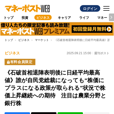
ログイン
トップ
投資
ビジネス
キャリア
ライフ
マネー
トップ
ビジネス
マーケット
《石破首相退陣表明後に日経平均最高値》誰が
ビジネス
2025.09.21 15:00
週刊ポスト
有料会員限定
《石破首相退陣表明後に日経平均最高
値》誰が自民党総裁になっても“株価に
プラスになる政策が取られる”状況で株
価上昇継続への期待 注目は農業分野と
銀行株