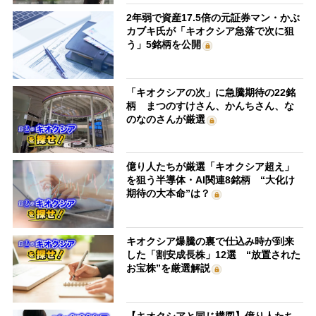
2年弱で資産17.5倍の元証券マン・かぶ
カブキ氏が「キオクシア急落で次に狙
う」5銘柄を公開
「キオクシアの次」に急騰期待の22銘
柄 まつのすけさん、かんちさん、な
のなのさんが厳選
億り人たちが厳選「キオクシア超え」
を狙う半導体・AI関連8銘柄 “大化け
期待の大本命”は？
キオクシア爆騰の裏で仕込み時が到来
した「割安成長株」12選 “放置された
お宝株”を厳選解説
【キオクシアと同じ構図】億り人たち