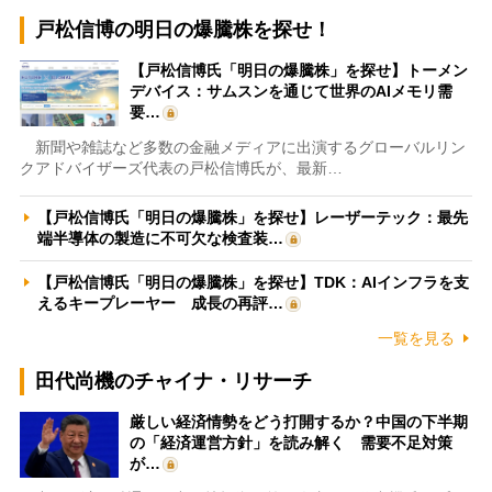
戸松信博の明日の爆騰株を探せ！
【戸松信博氏「明日の爆騰株」を探せ】トーメン
デバイス：サムスンを通じて世界のAIメモリ需
要…
新聞や雑誌など多数の金融メディアに出演するグローバルリン
クアドバイザーズ代表の戸松信博氏が、最新…
【戸松信博氏「明日の爆騰株」を探せ】レーザーテック：最先
端半導体の製造に不可欠な検査装…
【戸松信博氏「明日の爆騰株」を探せ】TDK：AIインフラを支
えるキープレーヤー 成長の再評…
一覧を見る
田代尚機のチャイナ・リサーチ
厳しい経済情勢をどう打開するか？中国の下半期
の「経済運営方針」を読み解く 需要不足対策
が…