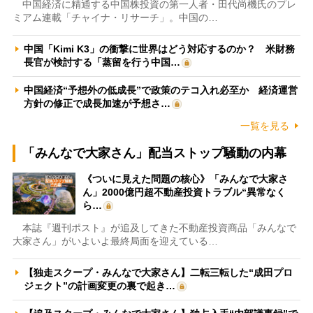
中国経済に精通する中国株投資の第一人者・田代尚機氏のプレ
ミアム連載「チャイナ・リサーチ」。中国の…
中国「Kimi K3」の衝撃に世界はどう対応するのか？ 米財務
長官が検討する「蒸留を行う中国…
中国経済“予想外の低成長”で政策のテコ入れ必至か 経済運営
方針の修正で成長加速が予想さ…
一覧を見る
「みんなで大家さん」配当ストップ騒動の内幕
《ついに見えた問題の核心》「みんなで大家さ
ん」2000億円超不動産投資トラブル“異常なく
ら…
本誌『週刊ポスト』が追及してきた不動産投資商品「みんなで
大家さん」がいよいよ最終局面を迎えている…
【独走スクープ・みんなで大家さん】二転三転した“成田プロ
ジェクト”の計画変更の裏で起き…