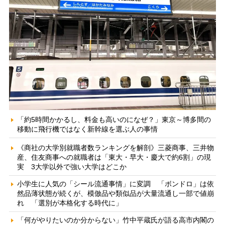
「約5時間かかるし、料金も高いのになぜ？」東京～博多間の
移動に飛行機ではなく新幹線を選ぶ人の事情
《商社の大学別就職者数ランキングを解剖》三菱商事、三井物
産、住友商事への就職者は「東大・早大・慶大で約6割」の現
実 3大学以外で強い大学はどこか
小学生に人気の「シール流通事情」に変調 「ボンドロ」は依
然品薄状態が続くが、模倣品や類似品が大量流通し一部で値崩
れ 「選別が本格化する時代に」
「何がやりたいのか分からない」竹中平蔵氏が語る高市内閣の