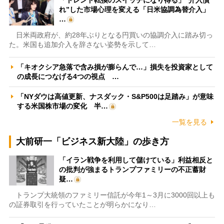
れ”した市場心理を変える「日米協調為替介入」
…
日米両政府が、約28年ぶりとなる円買いの協調介入に踏み切っ
た。米国も追加介入を辞さない姿勢を示して…
「キオクシア急落で含み損が膨らんで…」損失を投資家として
の成長につなげる4つの視点 …
「NYダウは高値更新、ナスダック・S&P500は足踏み」が意味
する米国株市場の変化 半…
一覧を見る
大前研一「ビジネス新大陸」の歩き方
「イラン戦争を利用して儲けている」利益相反と
の批判が強まるトランプファミリーの不正蓄財
疑…
トランプ大統領のファミリー信託が今年1～3月に3000回以上も
の証券取引を行っていたことが明らかになり…