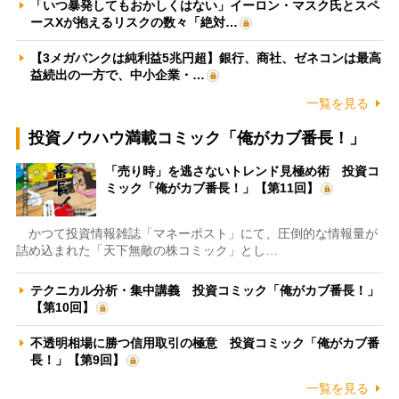
「いつ暴発してもおかしくはない」イーロン・マスク氏とスペ
ースXが抱えるリスクの数々「絶対…
【3メガバンクは純利益5兆円超】銀行、商社、ゼネコンは最高
益続出の一方で、中小企業・…
一覧を見る
投資ノウハウ満載コミック「俺がカブ番長！」
「売り時」を逃さないトレンド見極め術 投資コ
ミック「俺がカブ番長！」【第11回】
かつて投資情報雑誌「マネーポスト」にて、圧倒的な情報量が
詰め込まれた「天下無敵の株コミック」とし…
テクニカル分析・集中講義 投資コミック「俺がカブ番長！」
【第10回】
不透明相場に勝つ信用取引の極意 投資コミック「俺がカブ番
長！」【第9回】
一覧を見る