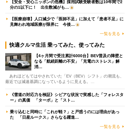
【安全・安心ニッポンの危機】採用試験受験者数は10年間で2
分の1以下に！ 出生数減がも…
【医療崩壊】人口減少で「医師不足」に加えて「患者不足」に
見舞われ地域医療が限界に 今後…
一覧を見る
快適クルマ生活 乗ってみた、使ってみた
【4ヶ月間で受注累計6000台】BEV普及の障壁と
なる「航続距離の不安」「充電のストレス」解
消…
あれほどもてはやされていた「EV（BEV）シフト」の潮流も、
最近では減速基調になっているように見える。…
《雪道の対応力を検証》シビアな状況で実感した「フォレスタ
ー」の真価 「ターボ」と「スト…
乗り込むと同時に「これが軽？」と戸惑うのには理由があっ
た 「日産ルークス」さらなる躍進…
一覧を見る