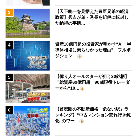
【天下統一を見据えた豊臣兄弟の経済
3
政策】秀吉が弟・秀長を紀伊に転封し
た納得の事情…
資産10億円超の投資家が明かす“AI・半
4
導体相場に乗らなかった理由” フルポ
ジション…
【億り人オールスターが狙う20銘柄】
5
「総資産69億円超」90歳現役トレーダ
ーから“10…
【首都圏の不動産価格「危ない駅」ラ
6
ンキング】“中古マンション売れ行き鈍
化”のワー…