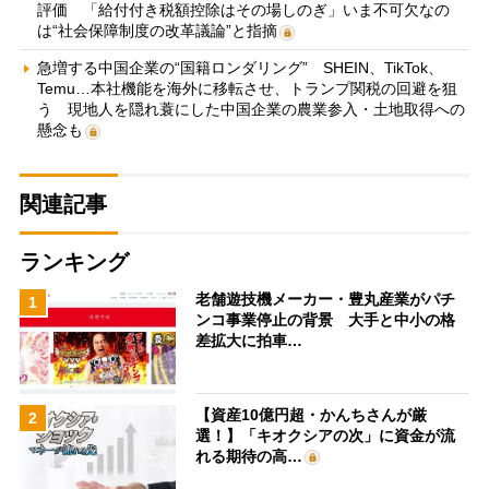
評価 「給付付き税額控除はその場しのぎ」いま不可欠なの
は“社会保障制度の改革議論”と指摘
急増する中国企業の“国籍ロンダリング” SHEIN、TikTok、
Temu…本社機能を海外に移転させ、トランプ関税の回避を狙
う 現地人を隠れ蓑にした中国企業の農業参入・土地取得への
懸念も
関連記事
ランキング
老舗遊技機メーカー・豊丸産業がパチ
1
ンコ事業停止の背景 大手と中小の格
差拡大に拍車…
【資産10億円超・かんちさんが厳
2
選！】「キオクシアの次」に資金が流
れる期待の高…