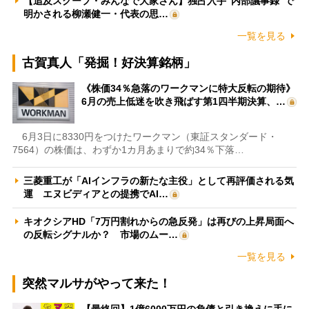
【追及スクープ・みんなで大家さん】独占入手“内部議事録”で
明かされる柳瀬健一・代表の思…
一覧を見る
古賀真人「発掘！好決算銘柄」
《株価34％急落のワークマンに特大反転の期待》
6月の売上低迷を吹き飛ばす第1四半期決算、…
6月3日に8330円をつけたワークマン（東証スタンダード・
7564）の株価は、わずか1カ月あまりで約34％下落…
三菱重工が「AIインフラの新たな主役」として再評価される気
運 エヌビディアとの提携でAI…
キオクシアHD「7万円割れからの急反発」は再びの上昇局面へ
の反転シグナルか？ 市場のムー…
一覧を見る
突然マルサがやって来た！
【最終回】1億6000万円の負債と引き換えに手に