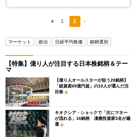
1
2
マーケット
政治
日経平均株価
銘柄選別
【特集】億り人が注目する日本株銘柄＆テー
マ
【億り人オールスターが狙う20銘柄】
「総資産69億円超」の10人が選んだ注
目株
キオクシア・ショックで「次にマネー
が流れる」16銘柄 凄腕投資家3名が厳
選