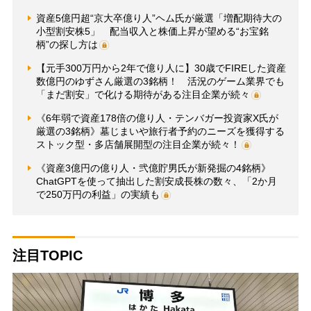
資産5億円超“京大卒億り人”ヘム氏が厳選「増配期待大の
小型割安株5」 配当収入と株価上昇が望める“お宝銘
柄”の探し方は
【元手300万円から2年で億り人に】30歳でFIREした資産
数億円のゆずさん厳選の3銘柄！ 活況のゲーム業界でも
「まだ割安」で化ける期待がある注目企業が続々
《6年弱で資産178倍の億り人・テンバガー投資家X氏が
厳選の3銘柄》墓じまいや旅行者予約のニーズを獲得する
ストック型・多店舗展開型の注目企業が続々！
《資産3億円の億り人・弐億貯男氏が新発掘の4銘柄》
ChatGPTを使って抽出した割安成長株の数々、「2か月
で250万円の利益」の実績も
注目TOPIC