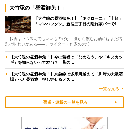
大竹聡の「昼酒御免！」
【大竹聡の昼酒御免！】「ネグローニ」「山崎」
「マンハッタン」新宿三丁目の隠れ家バーで1…
お酒はいつ飲んでもいいものだが、昼から飲むお酒にはまた格
別の味わいがある――。ライター・作家の大竹…
【大竹聡の昼酒御免！】今の若者は「なめろう」や「キヌカツ
ギ」を知らないって本当？ 昔の…
【大竹聡の昼酒御免！】京急線で多摩川越えて「川崎の大衆酒
場」へと昼酒旅 押し寄せるノス…
一覧を見る
著者・連載の一覧を見る