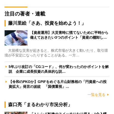
注目の著者・連載
藤川里絵「さあ、投資を始めよう！」
【資産運用】大災害時に慌てないために平時から
備えておきたい3つのポイント「資産の棚卸し…
大規模な災害が起きると、株式市場が大きく動いたり、取引環
境が不安定になったりすることがある。一方…
5年ぶり改訂の「CGコード」、何が変わったのかポイントを解
説 企業に成長投資の具体的な説…
【令和のPKOか】GPIFをめぐる片山財務相の「円資産への投
資拡大」発言の波紋 「国債重視」…
一覧を見る
森口亮「まるわかり市況分析」
「トレンド転換のスイッチになり得る」“介入慣