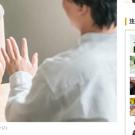
注
ージ）