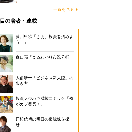
一覧を見る
目の著者・連載
藤川里絵「さあ、投資を始めよ
う！」
森口亮「まるわかり市況分析」
大前研一「ビジネス新大陸」の
歩き方
投資ノウハウ満載コミック「俺
がカブ番長！」
戸松信博の明日の爆騰株を探
せ！