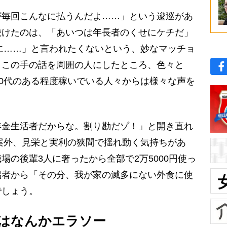
毎回こんなに払うんだよ……」という逡巡があ
続けたのは、「あいつは年長者のくせにケチだ」
に……」と言われたくないという、妙なマッチョ
。この手の話を周囲の人にしたところ、色々と
50代のある程度稼いでいる人々からは様々な声を
金生活者だからな。割り勘だゾ！」と開き直れ
は案外、見栄と実利の狭間で揺れ動く気持ちがあ
場の後輩3人に奢ったから全部で2万5000円使っ
偶者から「その分、我が家の滅多にない外食に使
でしょう。
はなんかエラソー