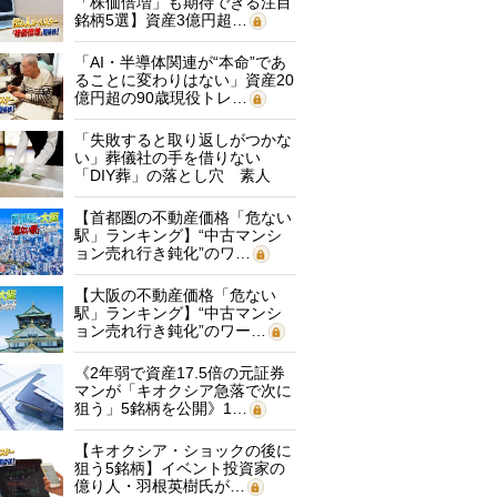
「株価倍増」も期待できる注目
銘柄5選】資産3億円超…
「AI・半導体関連が“本命”であ
ることに変わりはない」資産20
億円超の90歳現役トレ…
「失敗すると取り返しがつかな
い」葬儀社の手を借りない
「DIY葬」の落とし穴 素人
に…
【首都圏の不動産価格「危ない
駅」ランキング】“中古マンシ
ョン売れ行き鈍化”のワ…
【大阪の不動産価格「危ない
駅」ランキング】“中古マンシ
ョン売れ行き鈍化”のワー…
《2年弱で資産17.5倍の元証券
マンが「キオクシア急落で次に
狙う」5銘柄を公開》1…
【キオクシア・ショックの後に
狙う5銘柄】イベント投資家の
億り人・羽根英樹氏が…