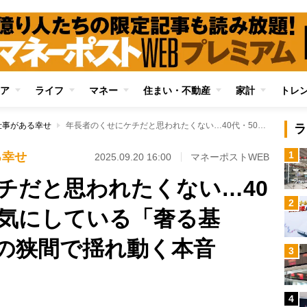
ア
ライフ
マネー
住まい・不動産
家計
トレ
仕事がある幸せ
年長者のくせにケチだと思われたくない…40代・50代が意外と気にしている「奢る基準」 見栄と実利の狭間で揺れ動く本音
ラ
1
る幸せ
2025.09.20 16:00
マネーポストWEB
チだと思われたくない…40
2
と気にしている「奢る基
の狭間で揺れ動く本音
3
Loaded
:
87.48%
/
4