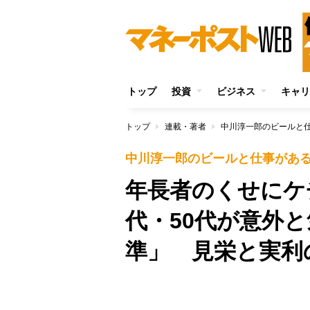
トップ
投資
ビジネス
キャリ
トップ
連載・著者
中川淳一郎のビールと
中川淳一郎のビールと仕事があ
年長者のくせにケ
代・50代が意外
準」 見栄と実利
Unmute