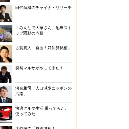
田代尚機のチャイナ・リサーチ
「みんなで大家さん」配当スト
ップ騒動の内幕
古賀真人「発掘！好決算銘柄」
突然マルサがやって来た！
河合雅司「人口減少ニッポンの
活路」
快適クルマ生活 乗ってみた、
使ってみた
大竹聡の「昼酒御免！」