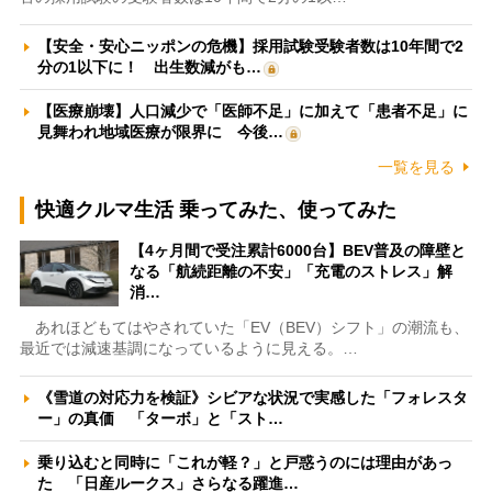
【安全・安心ニッポンの危機】採用試験受験者数は10年間で2
分の1以下に！ 出生数減がも…
【医療崩壊】人口減少で「医師不足」に加えて「患者不足」に
見舞われ地域医療が限界に 今後…
一覧を見る
快適クルマ生活 乗ってみた、使ってみた
【4ヶ月間で受注累計6000台】BEV普及の障壁と
なる「航続距離の不安」「充電のストレス」解
消…
あれほどもてはやされていた「EV（BEV）シフト」の潮流も、
最近では減速基調になっているように見える。…
《雪道の対応力を検証》シビアな状況で実感した「フォレスタ
ー」の真価 「ターボ」と「スト…
乗り込むと同時に「これが軽？」と戸惑うのには理由があっ
た 「日産ルークス」さらなる躍進…