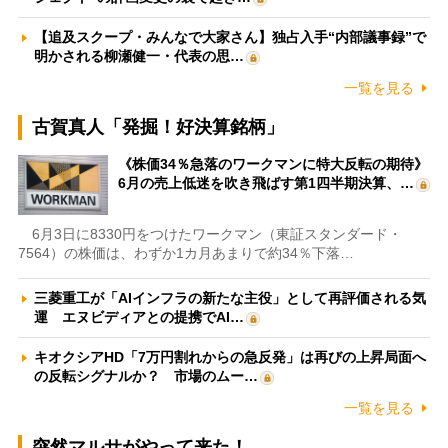
【追及スクープ・みんなで大家さん】独占入手“内部議事録”で
明かされる柳瀬健一・代表の思…
一覧を見る
古賀真人「発掘！好決算銘柄」
《株価34％急落のワークマンに特大反転の期待》
6月の売上低迷を吹き飛ばす第1四半期決算、…
6月3日に8330円をつけたワークマン（東証スタンダード・
7564）の株価は、わずか1カ月あまりで約34％下落…
三菱重工が「AIインフラの新たな主役」として再評価される気
運 エヌビディアとの提携でAI…
キオクシアHD「7万円割れからの急反発」は再びの上昇局面へ
の反転シグナルか？ 市場のムー…
一覧を見る
突然マルサがやって来た！