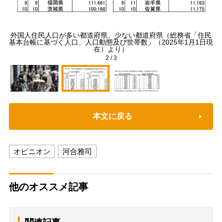
外国人住民人口が多い都道府県、少ない都道府県（総務省「住民
外
信フ
基本台帳に基づく人口、人口動態及び世帯数」（2025年1月1日現
民
在）より）
2
/
3
本文に戻る
オピニオン
河合雅司
他のオススメ記事