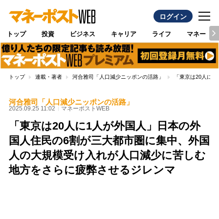
ログイン
トップ
投資
ビジネス
キャリア
ライフ
マネー
トップ
連載・著者
河合雅司「人口減少ニッポンの活路」
「東京は20人に
河合雅司「人口減少ニッポンの活路」
2025.09.25 11:02
マネーポストWEB
「東京は20人に1人が外国人」日本の外
国人住民の6割が三大都市圏に集中、外国
人の大規模受け入れが人口減少に苦しむ
地方をさらに疲弊させるジレンマ
Loaded
:
100.00%
/
Unmute