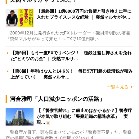
【最終回】1億6000万円の負債と引き換えに手に
入れたプライスレスな経験 ｜ 突然マルサがや…
2009年12月に発行された元FXトレーダー・磯貝清明氏の著書
『突然マルサがやって来た！～FXで10億円稼い…
【第9回】もう一度FXでリベンジ！ 種銭は差し押さえを免れ
た”ヒミツのお金” ｜ 突然マルサ…
【第8回】年利はなんと14.6％！ 毎日5万円超の延滞税が積み
上がっていく ｜ 突然マルサ…
一覧を見る
河合雅司「人口減少ニッポンの活路」
【「警察官離れ」に歯止めはかかるか？】警察庁
が本気で取り組む「警察組織の構造改革」 実
現…
警察庁が目下、頭を悩ませているのが「警察官不足」だ。警察
官の採用試験の受験者数は10年間で2分の1以…