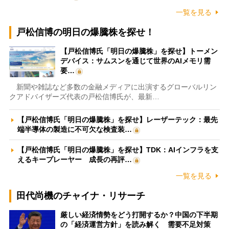
一覧を見る
戸松信博の明日の爆騰株を探せ！
【戸松信博氏「明日の爆騰株」を探せ】トーメン
デバイス：サムスンを通じて世界のAIメモリ需
要…
新聞や雑誌など多数の金融メディアに出演するグローバルリン
クアドバイザーズ代表の戸松信博氏が、最新…
【戸松信博氏「明日の爆騰株」を探せ】レーザーテック：最先
端半導体の製造に不可欠な検査装…
【戸松信博氏「明日の爆騰株」を探せ】TDK：AIインフラを支
えるキープレーヤー 成長の再評…
一覧を見る
田代尚機のチャイナ・リサーチ
厳しい経済情勢をどう打開するか？中国の下半期
の「経済運営方針」を読み解く 需要不足対策