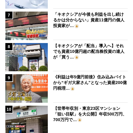
「キオクシアが今後も利益を出し続け
7
るかは分からない」資産11億円の個人
投資家が…
【キオクシアが「配当」導入へ】それ
8
でも資産10億円超の配当株投資の達人
が「買う…
《利益は年5億円前後》住み込みバイト
9
から“ギガ大家さん”となった資産200億
円税理…
【世帯年収別・東京23区マンション
10
「狙い目駅」を大公開】年収500万円、
700万円で…