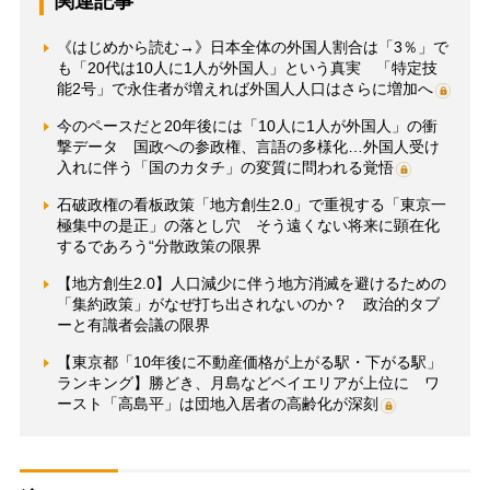
関連記事
《はじめから読む→》日本全体の外国人割合は「3％」で
も「20代は10人に1人が外国人」という真実 「特定技
能2号」で永住者が増えれば外国人人口はさらに増加へ
今のペースだと20年後には「10人に1人が外国人」の衝
撃データ 国政への参政権、言語の多様化…外国人受け
入れに伴う「国のカタチ」の変質に問われる覚悟
石破政権の看板政策「地方創生2.0」で重視する「東京一
極集中の是正」の落とし穴 そう遠くない将来に顕在化
するであろう“分散政策の限界
【地方創生2.0】人口減少に伴う地方消滅を避けるための
「集約政策」がなぜ打ち出されないのか？ 政治的タブ
ーと有識者会議の限界
【東京都「10年後に不動産価格が上がる駅・下がる駅」
ランキング】勝どき、月島などベイエリアが上位に ワ
ースト「高島平」は団地入居者の高齢化が深刻