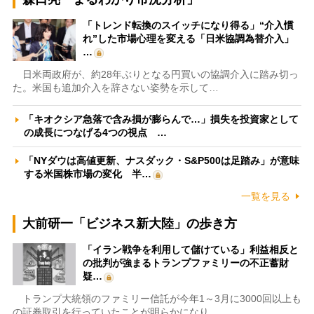
「トレンド転換のスイッチになり得る」“介入慣
れ”した市場心理を変える「日米協調為替介入」
…
日米両政府が、約28年ぶりとなる円買いの協調介入に踏み切っ
た。米国も追加介入を辞さない姿勢を示して…
「キオクシア急落で含み損が膨らんで…」損失を投資家として
の成長につなげる4つの視点 …
「NYダウは高値更新、ナスダック・S&P500は足踏み」が意味
する米国株市場の変化 半…
一覧を見る
大前研一「ビジネス新大陸」の歩き方
「イラン戦争を利用して儲けている」利益相反と
の批判が強まるトランプファミリーの不正蓄財
疑…
トランプ大統領のファミリー信託が今年1～3月に3000回以上も
の証券取引を行っていたことが明らかになり…