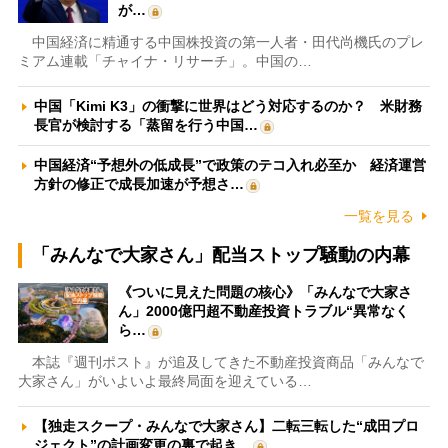
が…
中国経済に精通する中国株投資の第一人者・田代尚機氏のプレ
ミアム連載「チャイナ・リサーチ」。中国の…
中国「Kimi K3」の衝撃に世界はどう対応するのか？ 米財務
長官が検討する「蒸留を行う中国…
中国経済“予想外の低成長”で政策のテコ入れ必至か 経済運営
方針の修正で成長加速が予想さ…
一覧を見る
「みんなで大家さん」配当ストップ騒動の内幕
《ついに見えた問題の核心》「みんなで大家さ
ん」2000億円超不動産投資トラブル“異常なく
ら…
本誌『週刊ポスト』が追及してきた不動産投資商品「みんなで
大家さん」がいよいよ最終局面を迎えている…
【独走スクープ・みんなで大家さん】二転三転した“成田プロ
ジェクト”の計画変更の裏で起き…