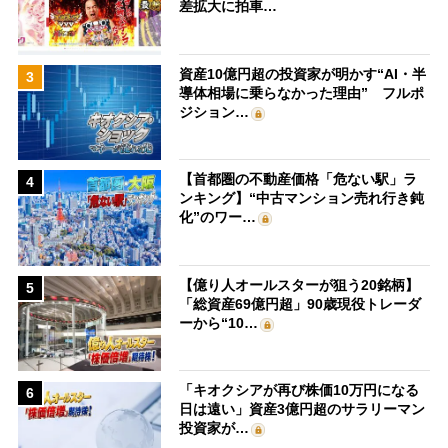
差拡大に拍車…
資産10億円超の投資家が明かす“AI・半
3
導体相場に乗らなかった理由” フルポ
ジション…
【首都圏の不動産価格「危ない駅」ラ
4
ンキング】“中古マンション売れ行き鈍
化”のワー…
【億り人オールスターが狙う20銘柄】
5
「総資産69億円超」90歳現役トレーダ
ーから“10…
「キオクシアが再び株価10万円になる
6
日は遠い」資産3億円超のサラリーマン
投資家が…