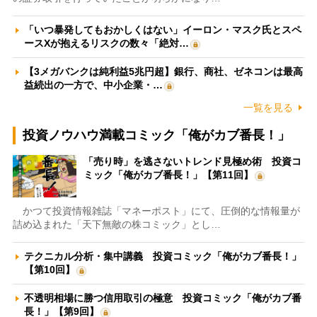
「いつ暴発してもおかしくはない」イーロン・マスク氏とスペ
ースXが抱えるリスクの数々「絶対…
【3メガバンクは純利益5兆円超】銀行、商社、ゼネコンは最高
益続出の一方で、中小企業・…
一覧を見る
投資ノウハウ満載コミック「俺がカブ番長！」
「売り時」を逃さないトレンド見極め術 投資コ
ミック「俺がカブ番長！」【第11回】
かつて投資情報雑誌「マネーポスト」にて、圧倒的な情報量が
詰め込まれた「天下無敵の株コミック」とし…
テクニカル分析・集中講義 投資コミック「俺がカブ番長！」
【第10回】
不透明相場に勝つ信用取引の極意 投資コミック「俺がカブ番
長！」【第9回】