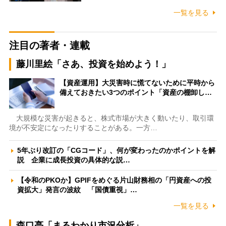
一覧を見る
注目の著者・連載
藤川里絵「さあ、投資を始めよう！」
【資産運用】大災害時に慌てないために平時から
備えておきたい3つのポイント「資産の棚卸し…
大規模な災害が起きると、株式市場が大きく動いたり、取引環
境が不安定になったりすることがある。一方…
5年ぶり改訂の「CGコード」、何が変わったのかポイントを解
説 企業に成長投資の具体的な説…
【令和のPKOか】GPIFをめぐる片山財務相の「円資産への投
資拡大」発言の波紋 「国債重視」…
一覧を見る
森口亮「まるわかり市況分析」