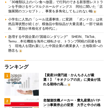
「30種類以上のパン食べ放題」で行列のできる新形態レストラ
ンを手掛けるサンマルクホールディングス 同社に聞いた「店
舗展開のコンセプト」、事業を多角化してもぶれない軸
小学生に人気の「シール流通事情」に変調 「ボンドロ」は依
然品薄状態が続くが、模倣品や類似品が大量流通し一部で値崩
れ 「選別が本格化する時代に」
急増する中国企業の“国籍ロンダリング” SHEIN、TikTok、
Temu…本社機能を海外に移転させ、トランプ関税の回避を狙
う 現地人を隠れ蓑にした中国企業の農業参入・土地取得への
懸念も
ランキング
【資産10億円超・かんちさんが厳
1
選！】「キオクシアの次」に資金が流
れる期待の高…
老舗遊技機メーカー・豊丸産業がパチ
2
ンコ事業停止の背景 大手と中小の格