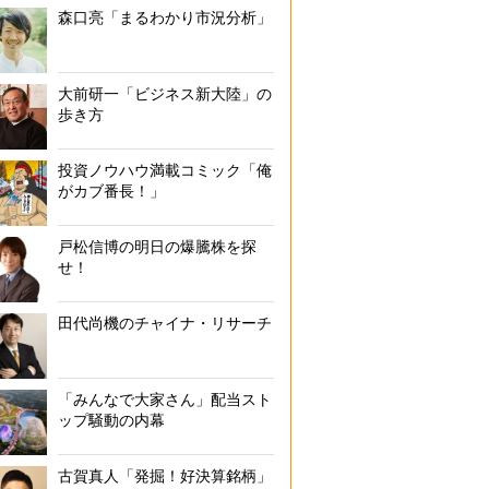
森口亮「まるわかり市況分析」
大前研一「ビジネス新大陸」の
歩き方
投資ノウハウ満載コミック「俺
がカブ番長！」
戸松信博の明日の爆騰株を探
せ！
田代尚機のチャイナ・リサーチ
「みんなで大家さん」配当スト
ップ騒動の内幕
古賀真人「発掘！好決算銘柄」