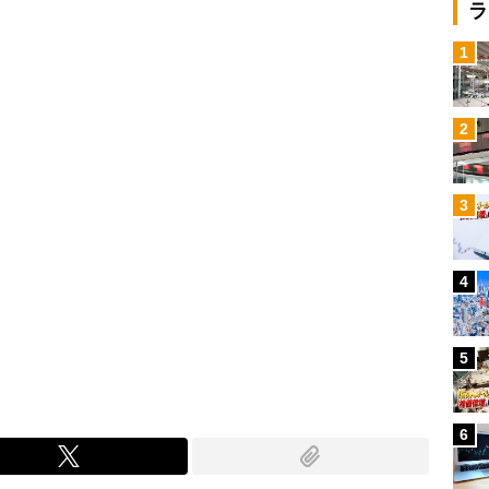
Loaded
:
ラ
100.00%
/
1
2
3
4
5
6