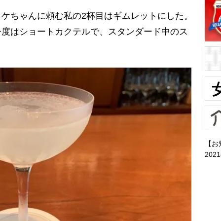
ケちゃんに頼む私の2杯目はギムレットにした。
今度はショートカクテルで、スタンダード中のス
【お
202