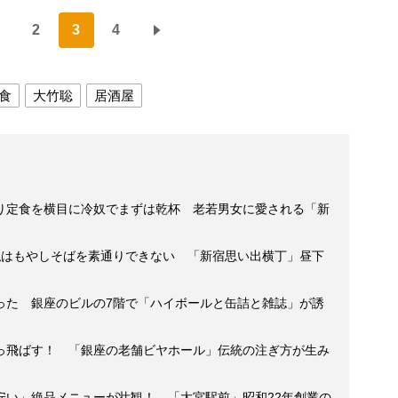
2
3
4
食
大竹聡
居酒屋
り定食を横目に冷奴でまずは乾杯 老若男女に愛される「新
私はもやしそばを素通りできない 「新宿思い出横丁」昼下
った 銀座のビルの7階で「ハイボールと缶詰と雑誌」が誘
っ飛ばす！ 「銀座の老舗ビヤホール」伝統の注ぎ方が生み
安い」絶品メニューが壮観！ 「大宮駅前」昭和22年創業の