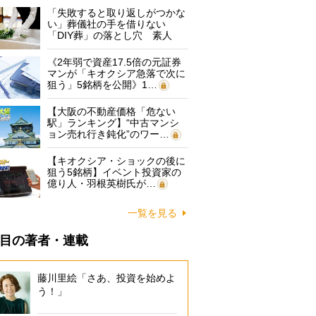
「失敗すると取り返しがつかな
い」葬儀社の手を借りない
「DIY葬」の落とし穴 素人
に…
《2年弱で資産17.5倍の元証券
マンが「キオクシア急落で次に
狙う」5銘柄を公開》1…
【大阪の不動産価格「危ない
駅」ランキング】“中古マンシ
ョン売れ行き鈍化”のワー…
【キオクシア・ショックの後に
狙う5銘柄】イベント投資家の
億り人・羽根英樹氏が…
一覧を見る
目の著者・連載
藤川里絵「さあ、投資を始めよ
う！」