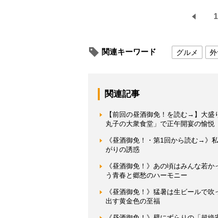
1
関連キーワード
グルメ
外
関連記事
【前回の昼酒御免！を読む→】大盛
丸子の大衆食堂」で正午開宴の愉悦
《昼酒御免！・第1回から読む→》
がりの誘惑
《昼酒御免！》あの頃はみんな若か
う青春と郷愁のハーモニー
《昼酒御免！》猛暑は生ビールで吹
出す黄金色の至福
《昼酒御免！》壁にずらりの「超絶