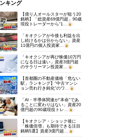
ンキング
【億り人オールスターが狙う20
銘柄】「総資産69億円超」90歳
現役トレーダーから“1…
「キオクシアが今後も利益を出
し続けるかは分からない」資産
11億円の個人投資家…
「キオクシアが再び株価10万円
になる日は遠い」資産3億円超
のサラリーマン投資家…
【首都圏の不動産価格「危ない
駅」ランキング】“中古マンシ
ョン売れ行き鈍化”のワ…
「AI・半導体関連が“本命”であ
ることに変わりはない」資産20
億円超の90歳現役トレ…
【キオクシア・ショック後に
「株価倍増」も期待できる注目
銘柄5選】資産3億円超…