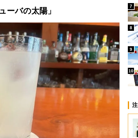
7
ューバの太陽」
8
9
10
注