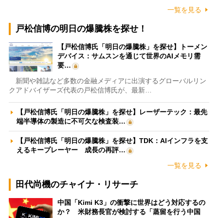
一覧を見る
戸松信博の明日の爆騰株を探せ！
【戸松信博氏「明日の爆騰株」を探せ】トーメン
デバイス：サムスンを通じて世界のAIメモリ需
要…
新聞や雑誌など多数の金融メディアに出演するグローバルリン
クアドバイザーズ代表の戸松信博氏が、最新…
【戸松信博氏「明日の爆騰株」を探せ】レーザーテック：最先
端半導体の製造に不可欠な検査装…
【戸松信博氏「明日の爆騰株」を探せ】TDK：AIインフラを支
えるキープレーヤー 成長の再評…
一覧を見る
田代尚機のチャイナ・リサーチ
中国「Kimi K3」の衝撃に世界はどう対応するの
か？ 米財務長官が検討する「蒸留を行う中国