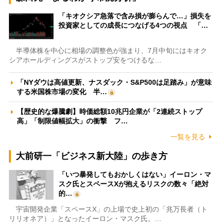
「キオクシア急落で含み損が膨らんで…」損失を
投資家としての成長につなげる4つの視点 「…
半導体株を中心に相場の調整色が強まり、7月中旬にはキオク
シアホールディングスがストップ安をつけるな…
「NYダウは高値更新、ナスダック・S&P500は足踏み」が意味
する米国株市場の変化 半…
【歴史的な爆騰劇】時価総額10兆円企業が「2連続ストップ
高」「制限値幅拡大」の衝撃 フ…
一覧を見る
大前研一「ビジネス新大陸」の歩き方
「いつ暴発してもおかしくはない」イーロン・マ
スク氏とスペースXが抱えるリスクの数々「絶対
的…
宇宙開発企業「スペースX」の上場で史上初の「兆万長者（ト
リリオネア）」となったイーロン・マスク氏。…