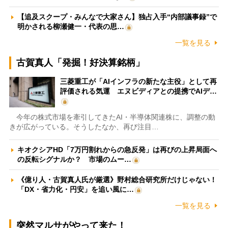
【追及スクープ・みんなで大家さん】独占入手“内部議事録”で
明かされる柳瀬健一・代表の思…
一覧を見る
古賀真人「発掘！好決算銘柄」
三菱重工が「AIインフラの新たな主役」として再
評価される気運 エヌビディアとの提携でAIデ…
今年の株式市場を牽引してきたAI・半導体関連株に、調整の動
きが広がっている。そうしたなか、再び注目…
キオクシアHD「7万円割れからの急反発」は再びの上昇局面へ
の反転シグナルか？ 市場のムー…
《億り人・古賀真人氏が厳選》野村総合研究所だけじゃない！
「DX・省力化・円安」を追い風に…
一覧を見る
突然マルサがやって来た！