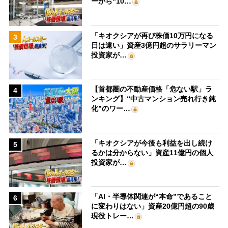
ーから“10…
「キオクシアが再び株価10万円になる
3
日は遠い」資産3億円超のサラリーマン
投資家が…
【首都圏の不動産価格「危ない駅」ラ
4
ンキング】“中古マンション売れ行き鈍
化”のワー…
「キオクシアが今後も利益を出し続け
5
るかは分からない」資産11億円の個人
投資家が…
「AI・半導体関連が“本命”であること
6
に変わりはない」資産20億円超の90歳
現役トレー…