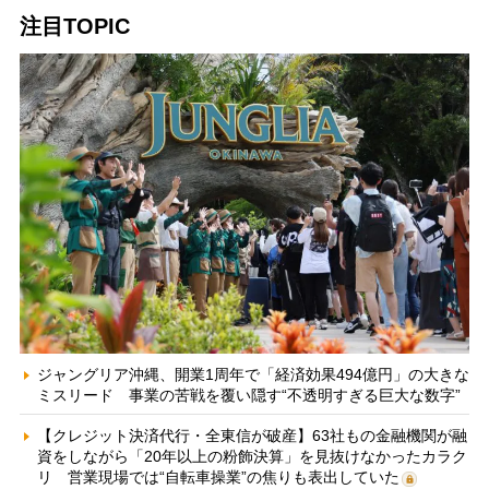
注目TOPIC
ジャングリア沖縄、開業1周年で「経済効果494億円」の大きな
ミスリード 事業の苦戦を覆い隠す“不透明すぎる巨大な数字”
【クレジット決済代行・全東信が破産】63社もの金融機関が融
資をしながら「20年以上の粉飾決算」を見抜けなかったカラク
リ 営業現場では“自転車操業”の焦りも表出していた