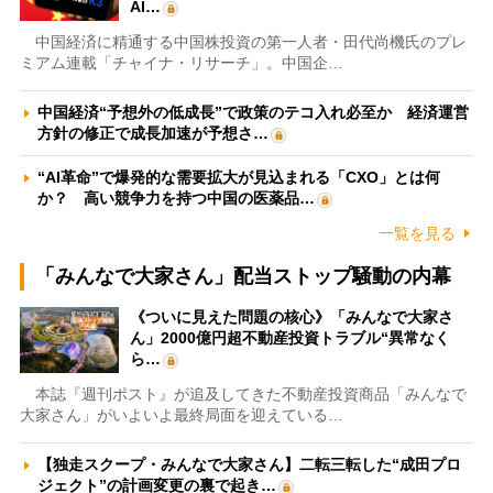
AI…
中国経済に精通する中国株投資の第一人者・田代尚機氏のプレ
ミアム連載「チャイナ・リサーチ」。中国企…
中国経済“予想外の低成長”で政策のテコ入れ必至か 経済運営
方針の修正で成長加速が予想さ…
“AI革命”で爆発的な需要拡大が見込まれる「CXO」とは何
か？ 高い競争力を持つ中国の医薬品…
一覧を見る
「みんなで大家さん」配当ストップ騒動の内幕
《ついに見えた問題の核心》「みんなで大家さ
ん」2000億円超不動産投資トラブル“異常なく
ら…
本誌『週刊ポスト』が追及してきた不動産投資商品「みんなで
大家さん」がいよいよ最終局面を迎えている…
【独走スクープ・みんなで大家さん】二転三転した“成田プロ
ジェクト”の計画変更の裏で起き…