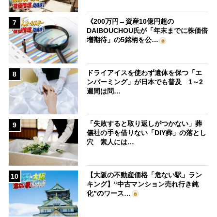
《200万円→資産10億円超の
7
DAIBOUCHOU氏が「年末までに株価倍
増期待」の5銘柄を公…
ドライアイスを使わず遺体を保つ「エ
8
ンバーミング」が日本でも普及 1～2
週間は問…
「失敗すると取り返しがつかない」葬
9
儀社の手を借りない「DIY葬」の落とし
穴 素人には…
【大阪の不動産価格「危ない駅」ラン
10
キング】“中古マンション売れ行き鈍
化”のワース…