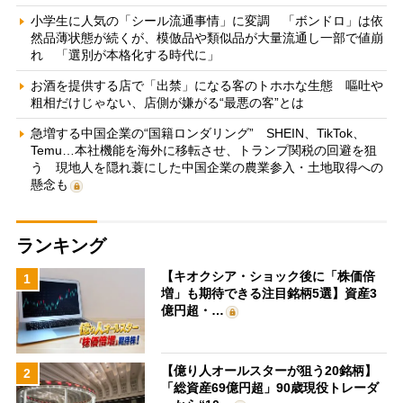
小学生に人気の「シール流通事情」に変調 「ボンドロ」は依
然品薄状態が続くが、模倣品や類似品が大量流通し一部で値崩
れ 「選別が本格化する時代に」
お酒を提供する店で「出禁」になる客のトホホな生態 嘔吐や
粗相だけじゃない、店側が嫌がる“最悪の客”とは
急増する中国企業の“国籍ロンダリング” SHEIN、TikTok、
Temu…本社機能を海外に移転させ、トランプ関税の回避を狙
う 現地人を隠れ蓑にした中国企業の農業参入・土地取得への
懸念も
ランキング
【キオクシア・ショック後に「株価倍
1
増」も期待できる注目銘柄5選】資産3
億円超・…
【億り人オールスターが狙う20銘柄】
2
「総資産69億円超」90歳現役トレーダ