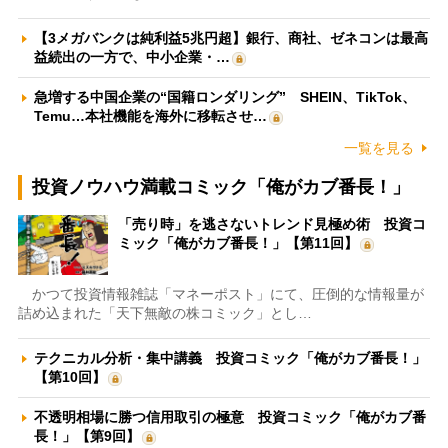
【3メガバンクは純利益5兆円超】銀行、商社、ゼネコンは最高
益続出の一方で、中小企業・…
急増する中国企業の“国籍ロンダリング” SHEIN、TikTok、
Temu…本社機能を海外に移転させ…
一覧を見る
投資ノウハウ満載コミック「俺がカブ番長！」
「売り時」を逃さないトレンド見極め術 投資コ
ミック「俺がカブ番長！」【第11回】
かつて投資情報雑誌「マネーポスト」にて、圧倒的な情報量が
詰め込まれた「天下無敵の株コミック」とし…
テクニカル分析・集中講義 投資コミック「俺がカブ番長！」
【第10回】
不透明相場に勝つ信用取引の極意 投資コミック「俺がカブ番
長！」【第9回】