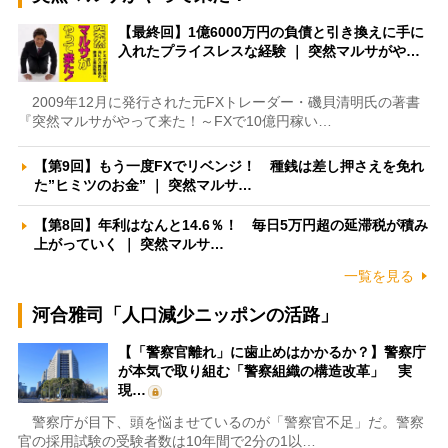
【最終回】1億6000万円の負債と引き換えに手に
入れたプライスレスな経験 ｜ 突然マルサがや…
2009年12月に発行された元FXトレーダー・磯貝清明氏の著書
『突然マルサがやって来た！～FXで10億円稼い…
【第9回】もう一度FXでリベンジ！ 種銭は差し押さえを免れ
た”ヒミツのお金” ｜ 突然マルサ…
【第8回】年利はなんと14.6％！ 毎日5万円超の延滞税が積み
上がっていく ｜ 突然マルサ…
一覧を見る
河合雅司「人口減少ニッポンの活路」
【「警察官離れ」に歯止めはかかるか？】警察庁
が本気で取り組む「警察組織の構造改革」 実
現…
警察庁が目下、頭を悩ませているのが「警察官不足」だ。警察
官の採用試験の受験者数は10年間で2分の1以…