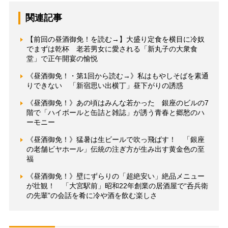
関連記事
【前回の昼酒御免！を読む→】大盛り定食を横目に冷奴
でまずは乾杯 老若男女に愛される「新丸子の大衆食
堂」で正午開宴の愉悦
《昼酒御免！・第1回から読む→》私はもやしそばを素通
りできない 「新宿思い出横丁」昼下がりの誘惑
《昼酒御免！》あの頃はみんな若かった 銀座のビルの7
階で「ハイボールと缶詰と雑誌」が誘う青春と郷愁のハ
ーモニー
《昼酒御免！》猛暑は生ビールで吹っ飛ばす！ 「銀座
の老舗ビヤホール」伝統の注ぎ方が生み出す黄金色の至
福
《昼酒御免！》壁にずらりの「超絶安い」絶品メニュー
が壮観！ 「大宮駅前」昭和22年創業の居酒屋で“呑兵衛
の先輩”の会話を肴に冷や酒を飲む楽しさ