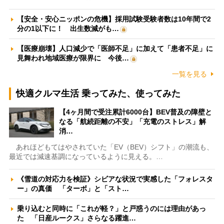
【安全・安心ニッポンの危機】採用試験受験者数は10年間で2
分の1以下に！ 出生数減がも…
【医療崩壊】人口減少で「医師不足」に加えて「患者不足」に
見舞われ地域医療が限界に 今後…
一覧を見る
快適クルマ生活 乗ってみた、使ってみた
【4ヶ月間で受注累計6000台】BEV普及の障壁と
なる「航続距離の不安」「充電のストレス」解
消…
あれほどもてはやされていた「EV（BEV）シフト」の潮流も、
最近では減速基調になっているように見える。…
《雪道の対応力を検証》シビアな状況で実感した「フォレスタ
ー」の真価 「ターボ」と「スト…
乗り込むと同時に「これが軽？」と戸惑うのには理由があっ
た 「日産ルークス」さらなる躍進…