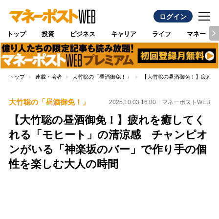
ログイン
トップ
投資
ビジネス
キャリア
ライフ
マネー
トップ
連載・著者
大竹聡の「昼酒御免！」
【大竹聡の昼酒御免！】疲れを
大竹聡の「昼酒御免！」
2025.10.03 16:00
マネーポストWEB
【大竹聡の昼酒御免！】疲れを癒してく
れる「モヒート」の清涼感 チャンピオ
ンがいる「神楽坂のバー」で作り手の個
性を楽しむ大人の時間
Loaded
:
100.00%
/
Unmute