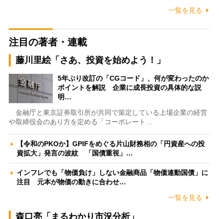
一覧を見る
注目の著者・連載
藤川里絵「さあ、投資を始めよう！」
5年ぶり改訂の「CGコード」、何が変わったのか
ポイントを解説 企業に成長投資の具体的な説
明…
金融庁と東京証券取引所が共同で策定している上場企業の経営
や取締役会のあり方を定める「コーポレート…
【令和のPKOか】GPIFをめぐる片山財務相の「円資産への投
資拡大」発言の波紋 「国債重視」…
インフレでも「物価負け」しない金融商品「物価連動国債」に
注目 元本が物価の動きに合わせ…
一覧を見る
森口亮「まるわかり市況分析」