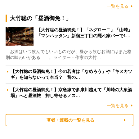
一覧を見る
大竹聡の「昼酒御免！」
【大竹聡の昼酒御免！】「ネグローニ」「山崎」
「マンハッタン」新宿三丁目の隠れ家バーで1…
お酒はいつ飲んでもいいものだが、昼から飲むお酒にはまた格
別の味わいがある――。ライター・作家の大竹…
【大竹聡の昼酒御免！】今の若者は「なめろう」や「キヌカツ
ギ」を知らないって本当？ 昔の…
【大竹聡の昼酒御免！】京急線で多摩川越えて「川崎の大衆酒
場」へと昼酒旅 押し寄せるノス…
一覧を見る
著者・連載の一覧を見る