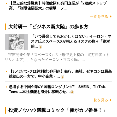
【歴史的な爆騰劇】時価総額10兆円企業が「2連続ストップ
高」「制限値幅拡大」の衝撃 フ…
一覧を見る
大前研一「ビジネス新大陸」の歩き方
「いつ暴発してもおかしくはない」イーロン・マ
スク氏とスペースXが抱えるリスクの数々「絶対
的…
宇宙開発企業「スペースX」の上場で史上初の「兆万長者（ト
リリオネア）」となったイーロン・マスク氏。…
【3メガバンクは純利益5兆円超】銀行、商社、ゼネコンは最高
益続出の一方で、中小企業・…
急増する中国企業の“国籍ロンダリング” SHEIN、TikTok、
Temu…本社機能を海外に移転させ…
一覧を見る
投資ノウハウ満載コミック「俺がカブ番長！」