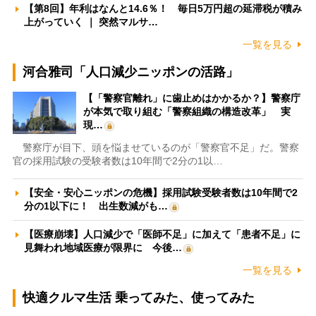
【第8回】年利はなんと14.6％！ 毎日5万円超の延滞税が積み
上がっていく ｜ 突然マルサ…
一覧を見る
河合雅司「人口減少ニッポンの活路」
【「警察官離れ」に歯止めはかかるか？】警察庁
が本気で取り組む「警察組織の構造改革」 実
現…
警察庁が目下、頭を悩ませているのが「警察官不足」だ。警察
官の採用試験の受験者数は10年間で2分の1以…
【安全・安心ニッポンの危機】採用試験受験者数は10年間で2
分の1以下に！ 出生数減がも…
【医療崩壊】人口減少で「医師不足」に加えて「患者不足」に
見舞われ地域医療が限界に 今後…
一覧を見る
快適クルマ生活 乗ってみた、使ってみた