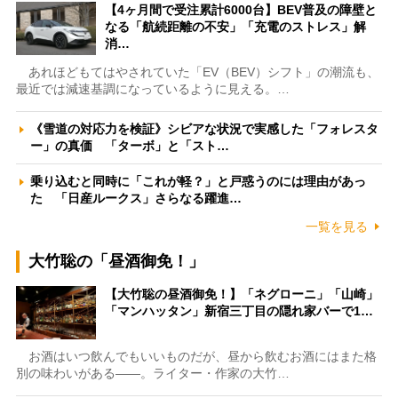
【4ヶ月間で受注累計6000台】BEV普及の障壁と
なる「航続距離の不安」「充電のストレス」解
消…
あれほどもてはやされていた「EV（BEV）シフト」の潮流も、
最近では減速基調になっているように見える。…
《雪道の対応力を検証》シビアな状況で実感した「フォレスタ
ー」の真価 「ターボ」と「スト…
乗り込むと同時に「これが軽？」と戸惑うのには理由があっ
た 「日産ルークス」さらなる躍進…
一覧を見る
大竹聡の「昼酒御免！」
【大竹聡の昼酒御免！】「ネグローニ」「山崎」
「マンハッタン」新宿三丁目の隠れ家バーで1…
お酒はいつ飲んでもいいものだが、昼から飲むお酒にはまた格
別の味わいがある――。ライター・作家の大竹…