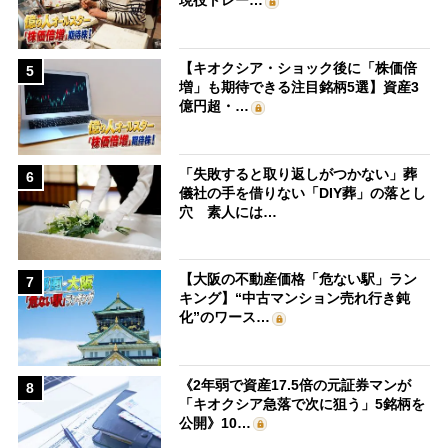
現役トレー…
【キオクシア・ショック後に「株価倍
5
増」も期待できる注目銘柄5選】資産3
億円超・…
「失敗すると取り返しがつかない」葬
6
儀社の手を借りない「DIY葬」の落とし
穴 素人には…
【大阪の不動産価格「危ない駅」ラン
7
キング】“中古マンション売れ行き鈍
化”のワース…
《2年弱で資産17.5倍の元証券マンが
8
「キオクシア急落で次に狙う」5銘柄を
公開》10…