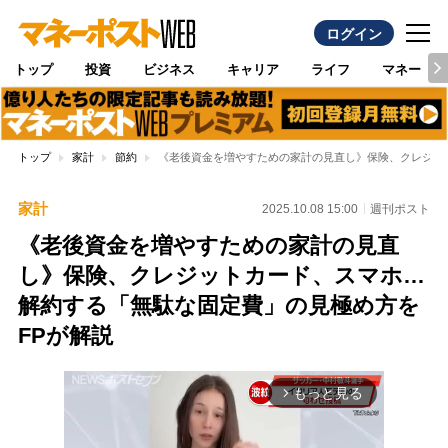
ログイン
トップ
投資
ビジネス
キャリア
ライフ
マネー
トップ
家計
節約
《老後資金を増やすための家計の見直し》保険、クレジッ
家計
2025.10.08 15:00
週刊ポスト
《老後資金を増やすための家計の見直
し》保険、クレジットカード、スマホ…
解約する「無駄な固定費」の見極め方を
FPが解説
もっと見る
arrow_forward_ios