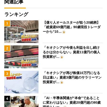
関連記事
ランキング
【億り人オールスターが狙う20銘柄】
1
「総資産69億円超」90歳現役トレーダ
ーから“10…
「キオクシアが今後も利益を出し続け
2
るかは分からない」資産11億円の個人
投資家が…
「キオクシアが再び株価10万円になる
3
日は遠い」資産3億円超のサラリーマン
投資家が…
「AI・半導体関連が“本命”であること
4
に変わりはない」資産20億円超の90歳