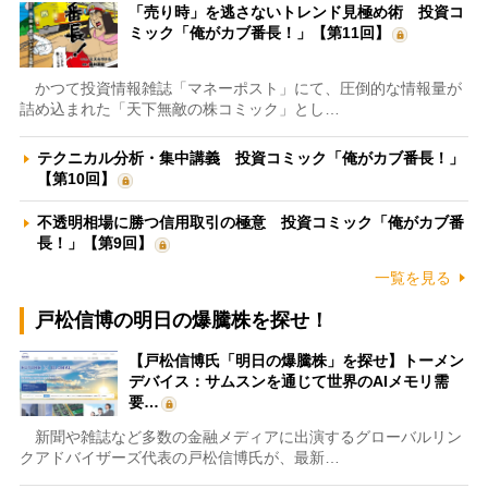
「売り時」を逃さないトレンド見極め術 投資コ
ミック「俺がカブ番長！」【第11回】
かつて投資情報雑誌「マネーポスト」にて、圧倒的な情報量が
詰め込まれた「天下無敵の株コミック」とし…
テクニカル分析・集中講義 投資コミック「俺がカブ番長！」
【第10回】
不透明相場に勝つ信用取引の極意 投資コミック「俺がカブ番
長！」【第9回】
一覧を見る
戸松信博の明日の爆騰株を探せ！
【戸松信博氏「明日の爆騰株」を探せ】トーメン
デバイス：サムスンを通じて世界のAIメモリ需
要…
新聞や雑誌など多数の金融メディアに出演するグローバルリン
クアドバイザーズ代表の戸松信博氏が、最新…