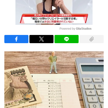
Powered by 
GliaStudios
Mute