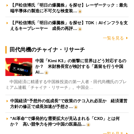
【戸松信博氏「明日の爆騰株」を探せ】レーザーテック：最先
端半導体の製造に不可欠な検査装…
【戸松信博氏「明日の爆騰株」を探せ】TDK：AIインフラを支
えるキープレーヤー 成長の再評…
一覧を見る
田代尚機のチャイナ・リサーチ
中国「Kimi K3」の衝撃に世界はどう対応するの
か？ 米財務長官が検討する「蒸留を行う中国
AI…
中国経済に精通する中国株投資の第一人者・田代尚機氏のプレ
ミアム連載「チャイナ・リサーチ」。中国企…
中国経済“予想外の低成長”で政策のテコ入れ必至か 経済運営
方針の修正で成長加速が予想さ…
“AI革命”で爆発的な需要拡大が見込まれる「CXO」とは何
か？ 高い競争力を持つ中国の医薬品…
一覧を見る