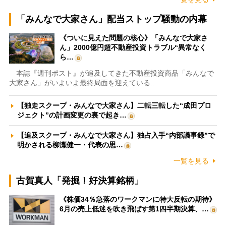
「みんなで大家さん」配当ストップ騒動の内幕
《ついに見えた問題の核心》「みんなで大家さ
ん」2000億円超不動産投資トラブル“異常なく
ら…
本誌『週刊ポスト』が追及してきた不動産投資商品「みんなで
大家さん」がいよいよ最終局面を迎えている…
【独走スクープ・みんなで大家さん】二転三転した“成田プロ
ジェクト”の計画変更の裏で起き…
【追及スクープ・みんなで大家さん】独占入手“内部議事録”で
明かされる柳瀬健一・代表の思…
一覧を見る
古賀真人「発掘！好決算銘柄」
《株価34％急落のワークマンに特大反転の期待》
6月の売上低迷を吹き飛ばす第1四半期決算、…