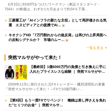
6月3日に8330円をつけたワークマン（東証スタンダード・
7564）の株価は、わずか1カ月あまりで約34％下落…
三菱重工が「AIインフラの新たな主役」として再評価される気
運 エヌビディアとの提携でAI…
キオクシアHD「7万円割れからの急反発」は再びの上昇局面へ
の反転シグナルか？ 市場のムー…
一覧を見る
突然マルサがやって来た！
【最終回】1億6000万円の負債と引き換えに手に
入れたプライスレスな経験 ｜ 突然マルサがや…
2009年12月に発行された元FXトレーダー・磯貝清明氏の著書
『突然マルサがやって来た！～FXで10億円稼い…
【第9回】もう一度FXでリベンジ！ 種銭は差し押さえを免れ
た”ヒミツのお金” ｜ 突然マルサ…