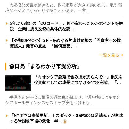
大規模な災害が起きると、株式市場が大きく動いたり、取引環
境が不安定になったりすることがある。一方…
5年ぶり改訂の「CGコード」、何が変わったのかポイントを解
説 企業に成長投資の具体的な説…
【令和のPKOか】GPIFをめぐる片山財務相の「円資産への投
資拡大」発言の波紋 「国債重視」…
一覧を見る
森口亮「まるわかり市況分析」
「キオクシア急落で含み損が膨らんで…」損失を
投資家としての成長につなげる4つの視点 「…
半導体株を中心に相場の調整色が強まり、7月中旬にはキオク
シアホールディングスがストップ安をつけるな…
「NYダウは高値更新、ナスダック・S&P500は足踏み」が意味
する米国株市場の変化 半…