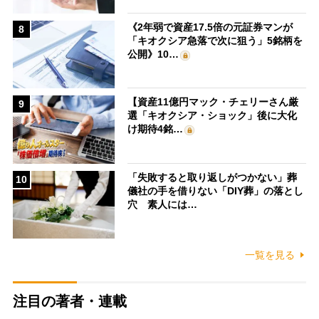
《2年弱で資産17.5倍の元証券マンが
8
「キオクシア急落で次に狙う」5銘柄を
公開》10…
【資産11億円マック・チェリーさん厳
9
選「キオクシア・ショック」後に大化
け期待4銘…
「失敗すると取り返しがつかない」葬
10
儀社の手を借りない「DIY葬」の落とし
穴 素人には…
一覧を見る
注目の著者・連載