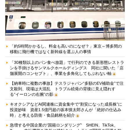
「約5時間かかるし、料金も高いのになぜ？」東京～博多間の
移動に飛行機ではなく新幹線を選ぶ人の事情
「30種類以上のパン食べ放題」で行列のできる新形態レストラ
ンを手掛けるサンマルクホールディングス 同社に聞いた「店
舗展開のコンセプト」、事業を多角化してもぶれない軸
【納車時に複数の事故】テスラジャパン“多額のEV補助金”で注
文殺到、現場は大混乱 トラブル続発の背後に見え隠れす
る“イーロンの右腕”の影
キオクシアなどAI関連株に資金集中で“割安になった成長株”に
投資妙味 資産1.5億円超の坂本慎太郎さんが「絶好の仕込み
時」と考える防衛・食品銘柄を紹介
急増する中国企業の“国籍ロンダリング” SHEIN、TikTok、