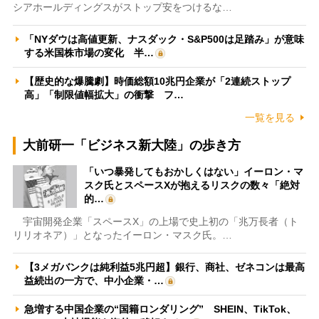
シアホールディングスがストップ安をつけるな…
「NYダウは高値更新、ナスダック・S&P500は足踏み」が意味
する米国株市場の変化 半…
【歴史的な爆騰劇】時価総額10兆円企業が「2連続ストップ
高」「制限値幅拡大」の衝撃 フ…
一覧を見る
大前研一「ビジネス新大陸」の歩き方
「いつ暴発してもおかしくはない」イーロン・マ
スク氏とスペースXが抱えるリスクの数々「絶対
的…
宇宙開発企業「スペースX」の上場で史上初の「兆万長者（ト
リリオネア）」となったイーロン・マスク氏。…
【3メガバンクは純利益5兆円超】銀行、商社、ゼネコンは最高
益続出の一方で、中小企業・…
急増する中国企業の“国籍ロンダリング” SHEIN、TikTok、