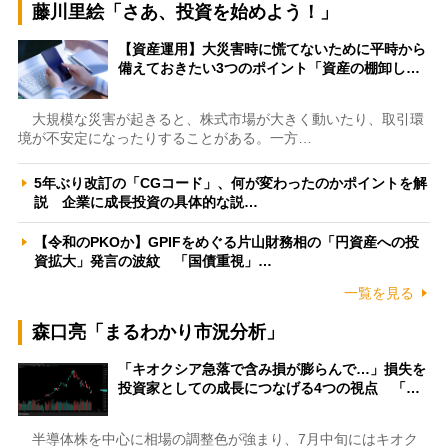
藤川里絵「さあ、投資を始めよう！」
【資産運用】大災害時に慌てないために平時から
備えておきたい3つのポイント「資産の棚卸し…
大規模な災害が起きると、株式市場が大きく動いたり、取引環
境が不安定になったりすることがある。一方…
5年ぶり改訂の「CGコード」、何が変わったのかポイントを解
説 企業に成長投資の具体的な説…
【令和のPKOか】GPIFをめぐる片山財務相の「円資産への投
資拡大」発言の波紋 「国債重視」…
一覧を見る
森口亮「まるわかり市況分析」
「キオクシア急落で含み損が膨らんで…」損失を
投資家としての成長につなげる4つの視点 「…
半導体株を中心に相場の調整色が強まり、7月中旬にはキオク