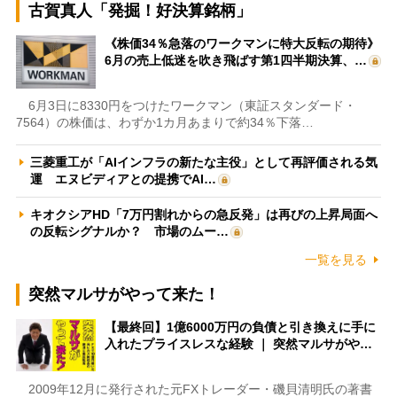
古賀真人「発掘！好決算銘柄」
《株価34％急落のワークマンに特大反転の期待》
6月の売上低迷を吹き飛ばす第1四半期決算、…
6月3日に8330円をつけたワークマン（東証スタンダード・
7564）の株価は、わずか1カ月あまりで約34％下落…
三菱重工が「AIインフラの新たな主役」として再評価される気
運 エヌビディアとの提携でAI…
キオクシアHD「7万円割れからの急反発」は再びの上昇局面へ
の反転シグナルか？ 市場のムー…
一覧を見る
突然マルサがやって来た！
【最終回】1億6000万円の負債と引き換えに手に
入れたプライスレスな経験 ｜ 突然マルサがや…
2009年12月に発行された元FXトレーダー・磯貝清明氏の著書