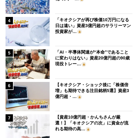
「キオクシアが再び株価10万円になる
4
日は遠い」資産3億円超のサラリーマン
投資家が…
「AI・半導体関連が“本命”であること
5
に変わりはない」資産20億円超の90歳
現役トレー…
【キオクシア・ショック後に「株価倍
6
増」も期待できる注目銘柄5選】資産3
億円超・…
【資産10億円超・かんちさんが厳
7
選！】「キオクシアの次」に資金が流
れる期待の高…