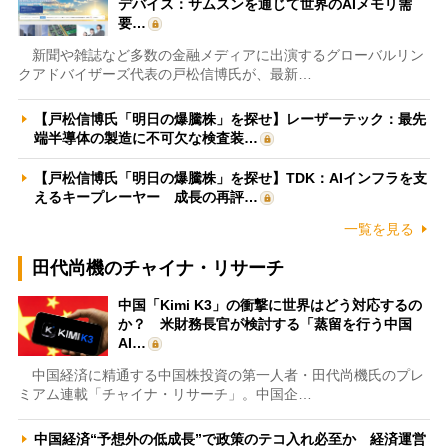
デバイス：サムスンを通じて世界のAIメモリ需
要…
新聞や雑誌など多数の金融メディアに出演するグローバルリン
クアドバイザーズ代表の戸松信博氏が、最新…
【戸松信博氏「明日の爆騰株」を探せ】レーザーテック：最先
端半導体の製造に不可欠な検査装…
【戸松信博氏「明日の爆騰株」を探せ】TDK：AIインフラを支
えるキープレーヤー 成長の再評…
一覧を見る
田代尚機のチャイナ・リサーチ
中国「Kimi K3」の衝撃に世界はどう対応するの
か？ 米財務長官が検討する「蒸留を行う中国
AI…
中国経済に精通する中国株投資の第一人者・田代尚機氏のプレ
ミアム連載「チャイナ・リサーチ」。中国企…
中国経済“予想外の低成長”で政策のテコ入れ必至か 経済運営