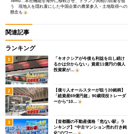
Temu…本社機能を海外に移転させ、トランプ関税の回避を狙
う 現地人を隠れ蓑にした中国企業の農業参入・土地取得への
懸念も
関連記事
ランキング
「キオクシアが今後も利益を出し続け
1
るかは分からない」資産11億円の個人
投資家が…
【億り人オールスターが狙う20銘柄】
2
「総資産69億円超」90歳現役トレーダ
ーから“10…
【首都圏の不動産価格「危ない駅」ラ
3
ンキング】“中古マンション売れ行き鈍
化”のワー…