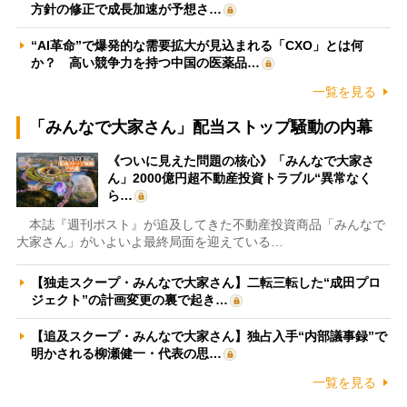
方針の修正で成長加速が予想さ…
“AI革命”で爆発的な需要拡大が見込まれる「CXO」とは何
か？ 高い競争力を持つ中国の医薬品…
一覧を見る
「みんなで大家さん」配当ストップ騒動の内幕
《ついに見えた問題の核心》「みんなで大家さ
ん」2000億円超不動産投資トラブル“異常なく
ら…
本誌『週刊ポスト』が追及してきた不動産投資商品「みんなで
大家さん」がいよいよ最終局面を迎えている…
【独走スクープ・みんなで大家さん】二転三転した“成田プロ
ジェクト”の計画変更の裏で起き…
【追及スクープ・みんなで大家さん】独占入手“内部議事録”で
明かされる柳瀬健一・代表の思…
一覧を見る