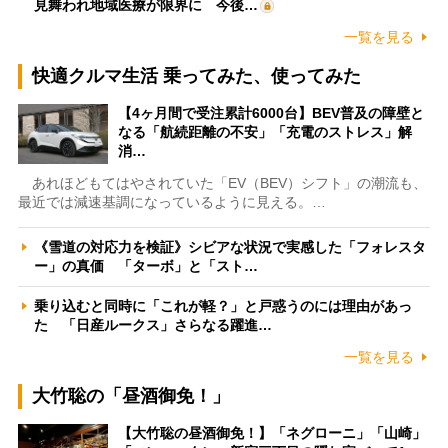
見舞われ地域医療が限界に 今後…
一覧を見る
快適クルマ生活 乗ってみた、使ってみた
【4ヶ月間で受注累計6000台】BEV普及の障壁と
なる「航続距離の不安」「充電のストレス」解
消…
あれほどもてはやされていた「EV（BEV）シフト」の潮流も、
最近では減速基調になっているように見える。…
《雪道の対応力を検証》シビアな状況で実感した「フォレスタ
ー」の真価 「ターボ」と「スト…
乗り込むと同時に「これが軽？」と戸惑うのには理由があっ
た 「日産ルークス」さらなる躍進…
一覧を見る
大竹聡の「昼酒御免！」
【大竹聡の昼酒御免！】「ネグローニ」「山崎」