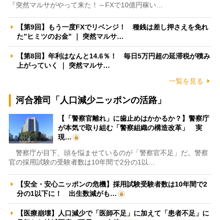
『突然マルサがやって来た！～FXで10億円稼い…
【第9回】もう一度FXでリベンジ！ 種銭は差し押さえを免れ
た”ヒミツのお金” ｜ 突然マルサ…
【第8回】年利はなんと14.6％！ 毎日5万円超の延滞税が積み
上がっていく ｜ 突然マルサ…
一覧を見る
河合雅司「人口減少ニッポンの活路」
【「警察官離れ」に歯止めはかかるか？】警察庁
が本気で取り組む「警察組織の構造改革」 実
現…
警察庁が目下、頭を悩ませているのが「警察官不足」だ。警察
官の採用試験の受験者数は10年間で2分の1以…
【安全・安心ニッポンの危機】採用試験受験者数は10年間で2
分の1以下に！ 出生数減がも…
【医療崩壊】人口減少で「医師不足」に加えて「患者不足」に