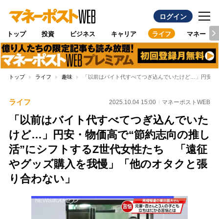
ログイン
トップ
投資
ビジネス
キャリア
ライフ
マネー
トップ
ライフ
趣味
「以前はバイト代すべてつぎ込んでいたけど…」円安・
ライフ
2025.10.04 15:00
マネーポストWEB
「以前はバイト代すべてつぎ込んでいた
けど…」円安・物価高で“節約志向の推し
活”にシフトするZ世代女性たち 「遠征
やグッズ購入を我慢」「他のオタクと張
り合わない」