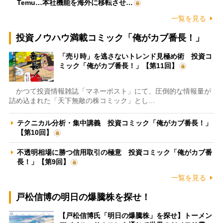
Temu…本社機能を海外に移転させ…
一覧を見る
投資ノウハウ満載コミック「俺がカブ番長！」
「売り時」を逃さないトレンド見極め術 投資コ
ミック「俺がカブ番長！」【第11回】
かつて投資情報雑誌「マネーポスト」にて、圧倒的な情報量が
詰め込まれた「天下無敵の株コミック」とし…
テクニカル分析・集中講義 投資コミック「俺がカブ番長！」
【第10回】
不透明相場に勝つ信用取引の極意 投資コミック「俺がカブ番
長！」【第9回】
一覧を見る
戸松信博の明日の爆騰株を探せ！
【戸松信博氏「明日の爆騰株」を探せ】トーメン