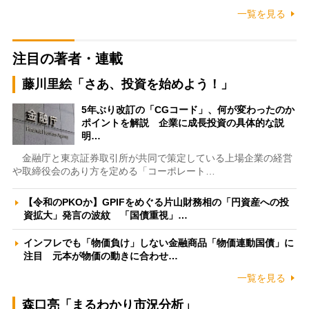
一覧を見る
注目の著者・連載
藤川里絵「さあ、投資を始めよう！」
5年ぶり改訂の「CGコード」、何が変わったのか
ポイントを解説 企業に成長投資の具体的な説
明…
金融庁と東京証券取引所が共同で策定している上場企業の経営
や取締役会のあり方を定める「コーポレート…
【令和のPKOか】GPIFをめぐる片山財務相の「円資産への投
資拡大」発言の波紋 「国債重視」…
インフレでも「物価負け」しない金融商品「物価連動国債」に
注目 元本が物価の動きに合わせ…
一覧を見る
森口亮「まるわかり市況分析」