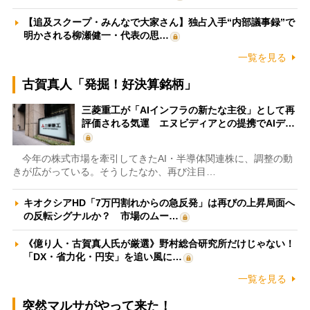
【追及スクープ・みんなで大家さん】独占入手“内部議事録”で
明かされる柳瀬健一・代表の思…
一覧を見る
古賀真人「発掘！好決算銘柄」
三菱重工が「AIインフラの新たな主役」として再
評価される気運 エヌビディアとの提携でAIデ…
今年の株式市場を牽引してきたAI・半導体関連株に、調整の動
きが広がっている。そうしたなか、再び注目…
キオクシアHD「7万円割れからの急反発」は再びの上昇局面へ
の反転シグナルか？ 市場のムー…
《億り人・古賀真人氏が厳選》野村総合研究所だけじゃない！
「DX・省力化・円安」を追い風に…
一覧を見る
突然マルサがやって来た！