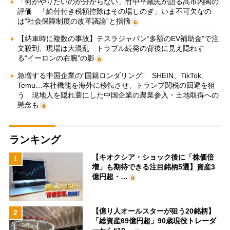
「何がやりたいのか分からない」竹中平蔵氏が語る高市内閣の
評価 「給付付き税額控除はその場しのぎ」いま不可欠なの
は“社会保障制度の改革議論”と指摘
【納車時に複数の事故】テスラジャパン“多額のEV補助金”で注
文殺到、現場は大混乱 トラブル続発の背後に見え隠れす
る“イーロンの右腕”の影
急増する中国企業の“国籍ロンダリング” SHEIN、TikTok、
Temu…本社機能を海外に移転させ、トランプ関税の回避を狙
う 現地人を隠れ蓑にした中国企業の農業参入・土地取得への
懸念も
ランキング
【キオクシア・ショック後に「株価倍
1
増」も期待できる注目銘柄5選】資産3
億円超・…
【億り人オールスターが狙う20銘柄】
2
「総資産69億円超」90歳現役トレーダ