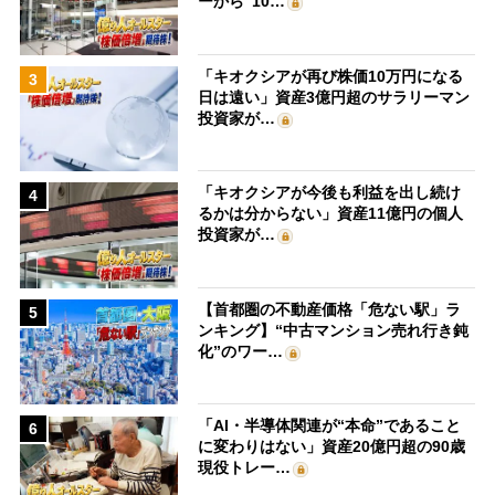
ーから“10…
「キオクシアが再び株価10万円になる
3
日は遠い」資産3億円超のサラリーマン
投資家が…
「キオクシアが今後も利益を出し続け
4
るかは分からない」資産11億円の個人
投資家が…
【首都圏の不動産価格「危ない駅」ラ
5
ンキング】“中古マンション売れ行き鈍
化”のワー…
「AI・半導体関連が“本命”であること
6
に変わりはない」資産20億円超の90歳
現役トレー…