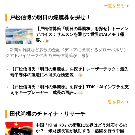
一覧を見る
戸松信博の明日の爆騰株を探せ！
【戸松信博氏「明日の爆騰株」を探せ】トーメン
デバイス：サムスンを通じて世界のAIメモリ需
要…
新聞や雑誌など多数の金融メディアに出演するグローバルリン
クアドバイザーズ代表の戸松信博氏が、最新…
【戸松信博氏「明日の爆騰株」を探せ】レーザーテック：最先
端半導体の製造に不可欠な検査装…
【戸松信博氏「明日の爆騰株」を探せ】TDK：AIインフラを支
えるキープレーヤー 成長の再評…
一覧を見る
田代尚機のチャイナ・リサーチ
中国「Kimi K3」の衝撃に世界はどう対応するの
か？ 米財務長官が検討する「蒸留を行う中国