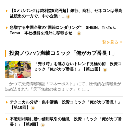
【3メガバンクは純利益5兆円超】銀行、商社、ゼネコンは最高
益続出の一方で、中小企業・…
急増する中国企業の“国籍ロンダリング” SHEIN、TikTok、
Temu…本社機能を海外に移転させ…
一覧を見る
投資ノウハウ満載コミック「俺がカブ番長！」
「売り時」を逃さないトレンド見極め術 投資コ
ミック「俺がカブ番長！」【第11回】
かつて投資情報雑誌「マネーポスト」にて、圧倒的な情報量が
詰め込まれた「天下無敵の株コミック」とし…
テクニカル分析・集中講義 投資コミック「俺がカブ番長！」
【第10回】
不透明相場に勝つ信用取引の極意 投資コミック「俺がカブ番
長！」【第9回】