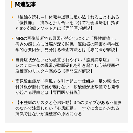
関連記事
《後編を読む→》休職や退職に追い込まれることもある
「慢性痛」 痛みと折り合いをつけて社会復帰を目指す
ための治療メソッドとは【専門医が解説】
MRIの画像診断でも原因が特定しにくい「慢性腰痛」、
痛みの感じ方には脳が深く関係 運動器の障害か精神医
学的な要因か、見分ける検査方法とは【専門医が解説】
自覚症状がないため放置されやすい「脂質異常症」 コ
レステロールの異常が動脈硬化を引き起こし心筋梗塞や
脳梗塞のリスクを高める【専門医が解説】
高尿酸血症が「痛風」を引き起こす仕組み 足の親指の
付け根が腫れて靴が履けない…尿酸値が正常値でも発作
が起こる理由とは【専門医が解説】
【不整脈のリスクと心房細動】3つのタイプがある不整脈
のなかで注意したい「心房細動」 すぐに命にかかわる
病気ではないが脳梗塞の原因になる