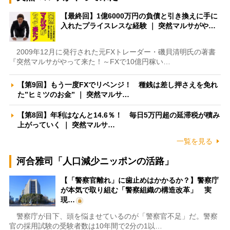
【最終回】1億6000万円の負債と引き換えに手に
入れたプライスレスな経験 ｜ 突然マルサがや…
2009年12月に発行された元FXトレーダー・磯貝清明氏の著書
『突然マルサがやって来た！～FXで10億円稼い…
【第9回】もう一度FXでリベンジ！ 種銭は差し押さえを免れ
た”ヒミツのお金” ｜ 突然マルサ…
【第8回】年利はなんと14.6％！ 毎日5万円超の延滞税が積み
上がっていく ｜ 突然マルサ…
一覧を見る
河合雅司「人口減少ニッポンの活路」
【「警察官離れ」に歯止めはかかるか？】警察庁
が本気で取り組む「警察組織の構造改革」 実
現…
警察庁が目下、頭を悩ませているのが「警察官不足」だ。警察
官の採用試験の受験者数は10年間で2分の1以…