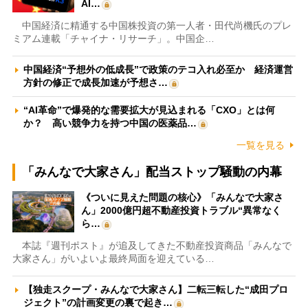
AI…
中国経済に精通する中国株投資の第一人者・田代尚機氏のプレ
ミアム連載「チャイナ・リサーチ」。中国企…
中国経済“予想外の低成長”で政策のテコ入れ必至か 経済運営
方針の修正で成長加速が予想さ…
“AI革命”で爆発的な需要拡大が見込まれる「CXO」とは何
か？ 高い競争力を持つ中国の医薬品…
一覧を見る
「みんなで大家さん」配当ストップ騒動の内幕
《ついに見えた問題の核心》「みんなで大家さ
ん」2000億円超不動産投資トラブル“異常なく
ら…
本誌『週刊ポスト』が追及してきた不動産投資商品「みんなで
大家さん」がいよいよ最終局面を迎えている…
【独走スクープ・みんなで大家さん】二転三転した“成田プロ
ジェクト”の計画変更の裏で起き…