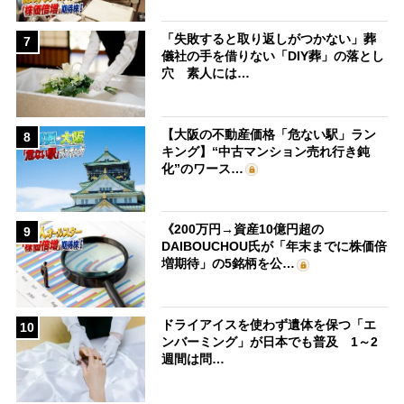
「失敗すると取り返しがつかない」葬
7
儀社の手を借りない「DIY葬」の落とし
穴 素人には…
【大阪の不動産価格「危ない駅」ラン
8
キング】“中古マンション売れ行き鈍
化”のワース…
《200万円→資産10億円超の
9
DAIBOUCHOU氏が「年末までに株価倍
増期待」の5銘柄を公…
ドライアイスを使わず遺体を保つ「エ
10
ンバーミング」が日本でも普及 1～2
週間は問…