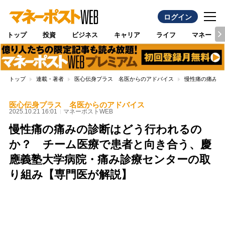
ログイン
トップ
投資
ビジネス
キャリア
ライフ
マネー
トップ
連載・著者
医心伝身プラス 名医からのアドバイス
慢性痛の痛みの
医心伝身プラス 名医からのアドバイス
2025.10.21 16:01
マネーポストWEB
慢性痛の痛みの診断はどう行われるの
か？ チーム医療で患者と向き合う、慶
應義塾大学病院・痛み診療センターの取
り組み【専門医が解説】
Loaded
:
100.00%
/
Unmute