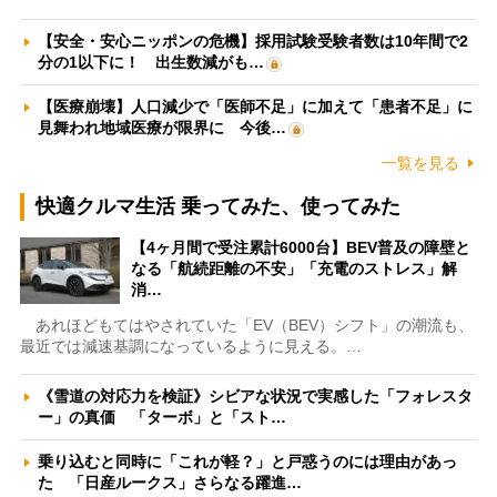
【安全・安心ニッポンの危機】採用試験受験者数は10年間で2
分の1以下に！ 出生数減がも…
【医療崩壊】人口減少で「医師不足」に加えて「患者不足」に
見舞われ地域医療が限界に 今後…
一覧を見る
快適クルマ生活 乗ってみた、使ってみた
【4ヶ月間で受注累計6000台】BEV普及の障壁と
なる「航続距離の不安」「充電のストレス」解
消…
あれほどもてはやされていた「EV（BEV）シフト」の潮流も、
最近では減速基調になっているように見える。…
《雪道の対応力を検証》シビアな状況で実感した「フォレスタ
ー」の真価 「ターボ」と「スト…
乗り込むと同時に「これが軽？」と戸惑うのには理由があっ
た 「日産ルークス」さらなる躍進…