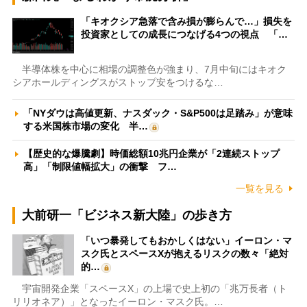
「キオクシア急落で含み損が膨らんで…」損失を
投資家としての成長につなげる4つの視点 「…
半導体株を中心に相場の調整色が強まり、7月中旬にはキオク
シアホールディングスがストップ安をつけるな…
「NYダウは高値更新、ナスダック・S&P500は足踏み」が意味
する米国株市場の変化 半…
【歴史的な爆騰劇】時価総額10兆円企業が「2連続ストップ
高」「制限値幅拡大」の衝撃 フ…
一覧を見る
大前研一「ビジネス新大陸」の歩き方
「いつ暴発してもおかしくはない」イーロン・マ
スク氏とスペースXが抱えるリスクの数々「絶対
的…
宇宙開発企業「スペースX」の上場で史上初の「兆万長者（ト
リリオネア）」となったイーロン・マスク氏。…