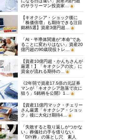
になる日は遠い」資産3億円超
のサラリーマン投資家…
【キオクシア・ショック後に
「株価倍増」も期待できる注目
銘柄5選】資産3億円超…
「AI・半導体関連が“本命”であ
ることに変わりはない」資産20
億円超の90歳現役トレ…
【資産10億円超・かんちさんが
厳選！】「キオクシアの次」に
資金が流れる期待の…
《2年弱で資産17.5倍の元証券
マンが「キオクシア急落で次に
狙う」5銘柄を公開》1…
【資産11億円マック・チェリー
さん厳選「キオクシア・ショッ
ク」後に大化け期待4…
「失敗すると取り返しがつかな
い」葬儀社の手を借りない
「DIY葬」の落とし穴 素人