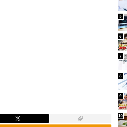
Loaded
:
96.31%
5
6
7
8
9
10