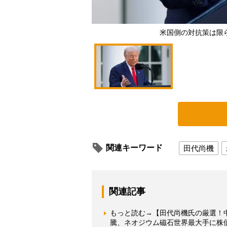
米国側の対抗策は限られ
関連キーワード
田代尚機
関連記事
もっと読む→【田代尚機氏の厳選！
騰、ネオジウム磁石世界最大手に株