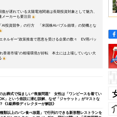
回復が遅れている太陽電池関連は長期投資対象として魅力、
連メーカーも要注目
AI投資競争」の行方 「米国株AIバブル崩壊」の契機とな
＋エネルギー”政策推進で恩恵を受ける企業の数々 EV用バッ
遅れ香港市場”の相場環境が好転 本土には上場していない大
る
のお葬式で悩ましい“喪服問題” 女性は「ワンピースを着てい
OK」という俗説に潜む誤解、なぜ「ジャケット」がマストな
？《1級葬祭ディレクターが解説》
0種類以上のパン食べ放題」で行列のできる新形態レストランを