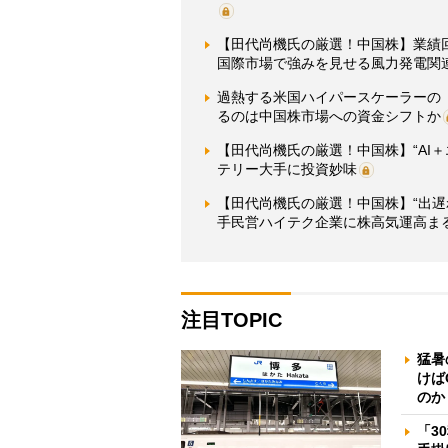
【田代尚機氏の厳選！中国株】業績
国際市場で強みを見せる風力発電関
過熱する米国ハイパースケーラーの「
るのは中国株市場への資金シフトか
【田代尚機氏の厳選！中国株】“AI
テリー大手に投資妙味
【田代尚機氏の厳選！中国株】“出
手民営ハイテク企業に株高気運高ま
注目TOPIC
猛暑
けば
のか
「3