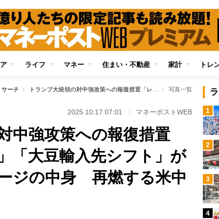
ア
ライフ
マネー
住まい・不動産
家計
トレ
リサーチ
トランプ大統領の対中強攻策への報復措置「レアアース規制」「大豆輸入先シフト」が米国に与えるダメージの中身 再燃する米中貿易戦争の行方
写真一覧
ラ
1
2025.10.17 07:01
マネーポストWEB
対中強攻策への報復措置
2
」「大豆輸入先シフト」が
ージの中身 再燃する米中
3
4