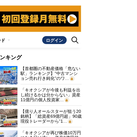
ンド
ログイン
ンキング
【首都圏の不動産価格「危ない
駅」ランキング】“中古マンシ
ョン売れ行き鈍化”のワ…
「キオクシアが今後も利益を出
し続けるかは分からない」資産
11億円の個人投資家…
【億り人オールスターが狙う20
銘柄】「総資産69億円超」90歳
現役トレーダーから“1…
「キオクシアが再び株価10万円