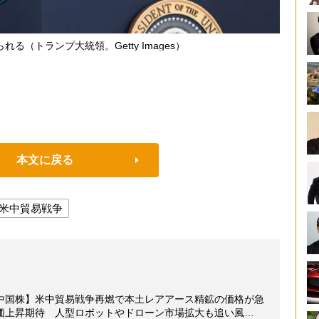
る（トランプ大統領。Getty Images）
本文に戻る
米中貿易戦争
中国株】米中貿易戦争再燃で本土レアアース精鉱の価格が急
価上昇期待 人型ロボットやドローン市場拡大も追い風…