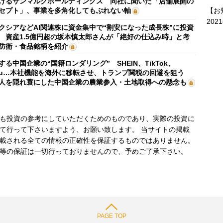
けるサンマルクホールディングス 同社に聞いた「店舗展開の
【お
セプト」、事業を多角化してもぶれない軸
202
クシアなどAI関連株に資金集中で“割安になった成長株”に投資
 資産1.5億円超の坂本慎太郎さんが「絶好の仕込み時」と考
防衛・食品銘柄を紹介
する中国企業の“国籍ロンダリング” SHEIN、TikTok、
mu…本社機能を海外に移転させ、トランプ関税の回避を狙う
人を隠れ蓑にした中国企業の農業参入・土地取得への懸念も
も投資の参考にしていただくためのものであり、実際の投資に
て行って下さいますよう、お願い致します。 当サイトの掲載
載される全ての情報の正確性を保証するものではありません。
等の保証は一切行っておりませんので、予めご了承下さい。
PAGE TOP