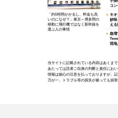
手掛
コン
「約5時間かかるし、料金も高
キオ
いのになぜ？」東京～博多間の
妙味
移動に飛行機ではなく新幹線を
える
選ぶ人の事情
急増
Te
現地
当サイトに記載されている内容はあくまで
あたっては読者ご自身の判断と責任におい
情報は細心の注意を払っておりますが、記
万が一、トラブル等の損失が被っても損害