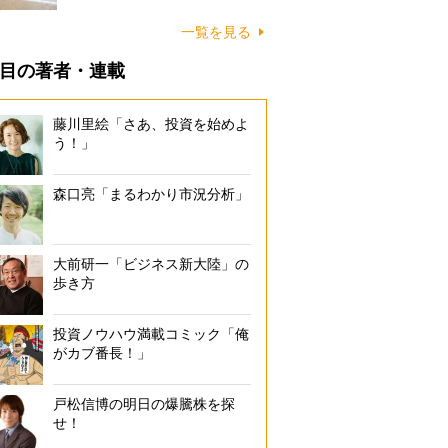
に…
一覧を見る
目の著者・連載
藤川里絵「さあ、投資を始めよ
う！」
森口亮「まるわかり市況分析」
大前研一「ビジネス新大陸」の
歩き方
投資ノウハウ満載コミック「俺
がカブ番長！」
戸松信博の明日の爆騰株を探
せ！