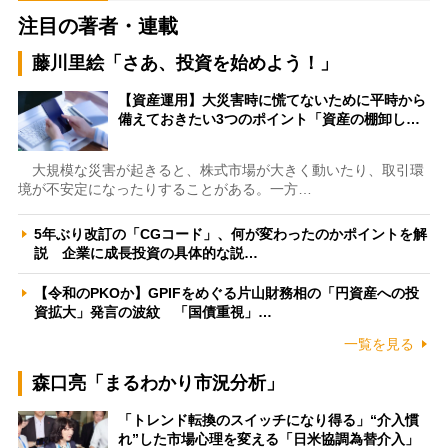
注目の著者・連載
藤川里絵「さあ、投資を始めよう！」
【資産運用】大災害時に慌てないために平時から
備えておきたい3つのポイント「資産の棚卸し…
大規模な災害が起きると、株式市場が大きく動いたり、取引環
境が不安定になったりすることがある。一方…
5年ぶり改訂の「CGコード」、何が変わったのかポイントを解
説 企業に成長投資の具体的な説…
【令和のPKOか】GPIFをめぐる片山財務相の「円資産への投
資拡大」発言の波紋 「国債重視」…
一覧を見る
森口亮「まるわかり市況分析」
「トレンド転換のスイッチになり得る」“介入慣
れ”した市場心理を変える「日米協調為替介入」