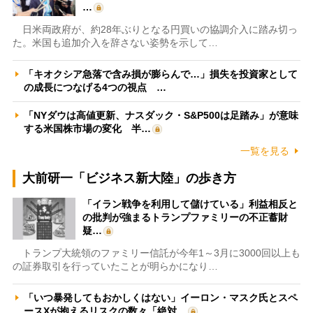
…
日米両政府が、約28年ぶりとなる円買いの協調介入に踏み切っ
た。米国も追加介入を辞さない姿勢を示して…
「キオクシア急落で含み損が膨らんで…」損失を投資家として
の成長につなげる4つの視点 …
「NYダウは高値更新、ナスダック・S&P500は足踏み」が意味
する米国株市場の変化 半…
一覧を見る
大前研一「ビジネス新大陸」の歩き方
「イラン戦争を利用して儲けている」利益相反と
の批判が強まるトランプファミリーの不正蓄財
疑…
トランプ大統領のファミリー信託が今年1～3月に3000回以上も
の証券取引を行っていたことが明らかになり…
「いつ暴発してもおかしくはない」イーロン・マスク氏とスペ
ースXが抱えるリスクの数々「絶対…