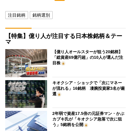
注目銘柄
銘柄選別
【特集】億り人が注目する日本株銘柄＆テー
マ
【億り人オールスターが狙う20銘柄】
「総資産69億円超」の10人が選んだ注
目株
キオクシア・ショックで「次にマネー
が流れる」16銘柄 凄腕投資家3名が厳
選
2年弱で資産17.5倍の元証券マン・かぶ
カブキ氏が「キオクシア急落で次に狙
う」5銘柄を公開