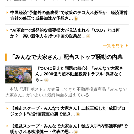
中国経済“予想外の低成長”で政策のテコ入れ必至か 経済運営
方針の修正で成長加速が予想さ…
“AI革命”で爆発的な需要拡大が見込まれる「CXO」とは何
か？ 高い競争力を持つ中国の医薬品…
一覧を見る
「みんなで大家さん」配当ストップ騒動の内幕
《ついに見えた問題の核心》「みんなで大家さ
ん」2000億円超不動産投資トラブル“異常なく
ら…
本誌『週刊ポスト』が追及してきた不動産投資商品「みんなで
大家さん」がいよいよ最終局面を迎えている…
【独走スクープ・みんなで大家さん】二転三転した“成田プロ
ジェクト”の計画変更の裏で起き…
【追及スクープ・みんなで大家さん】独占入手“内部議事録”で
明かされる柳瀬健一・代表の思…