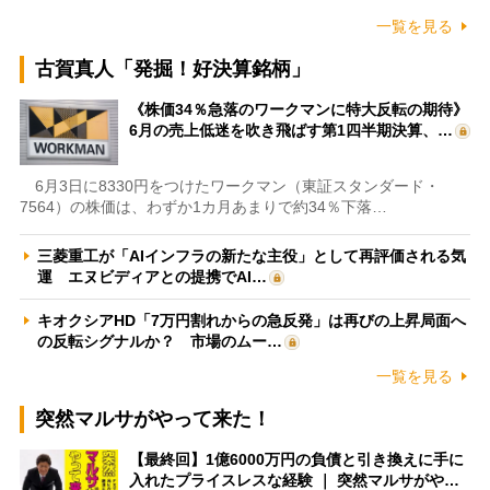
一覧を見る
古賀真人「発掘！好決算銘柄」
《株価34％急落のワークマンに特大反転の期待》
6月の売上低迷を吹き飛ばす第1四半期決算、…
6月3日に8330円をつけたワークマン（東証スタンダード・
7564）の株価は、わずか1カ月あまりで約34％下落…
三菱重工が「AIインフラの新たな主役」として再評価される気
運 エヌビディアとの提携でAI…
キオクシアHD「7万円割れからの急反発」は再びの上昇局面へ
の反転シグナルか？ 市場のムー…
一覧を見る
突然マルサがやって来た！
【最終回】1億6000万円の負債と引き換えに手に
入れたプライスレスな経験 ｜ 突然マルサがや…