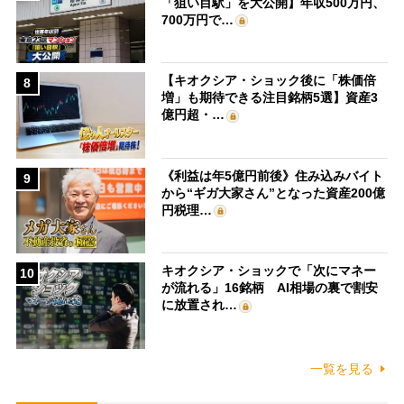
「狙い目駅」を大公開】年収500万円、
700万円で…
【キオクシア・ショック後に「株価倍
8
増」も期待できる注目銘柄5選】資産3
億円超・…
《利益は年5億円前後》住み込みバイト
9
から“ギガ大家さん”となった資産200億
円税理…
キオクシア・ショックで「次にマネー
10
が流れる」16銘柄 AI相場の裏で割安
に放置され…
一覧を見る