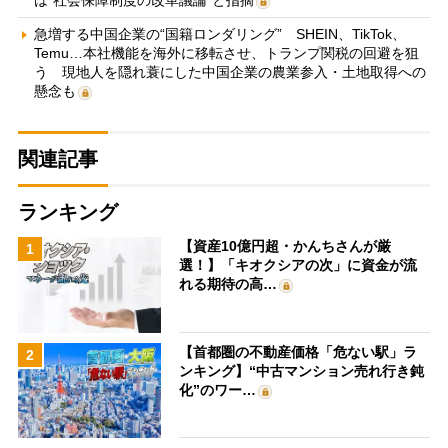
は“社会保障制度の改革議論”と指摘
急増する中国企業の“国籍ロンダリング” SHEIN、TikTok、
Temu…本社機能を海外に移転させ、トランプ関税の回避を狙
う 現地人を隠れ蓑にした中国企業の農業参入・土地取得への
懸念も
関連記事
ランキング
【資産10億円超・かんちさんが厳
1
選！】「キオクシアの次」に資金が流
れる期待の高…
【首都圏の不動産価格「危ない駅」ラ
2
ンキング】“中古マンション売れ行き鈍
化”のワー…