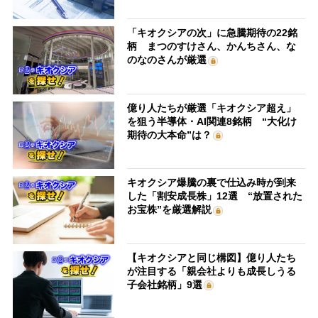
「キオクシアの次」に急騰期待の22銘
柄 まつのすけさん、かんちさん、な
のなのさんが厳選
億り人たちが厳選「キオクシア超え」
を狙う半導体・AI関連8銘柄 “大化け
期待の大本命”は？
キオクシア爆騰の裏で仕込み時が到来
した「割安成長株」12選 “放置された
お宝株”を厳選解説
【キオクシアと同じ構図】億り人たち
が注目する「親会社よりも成長しうる
子会社銘柄」9選