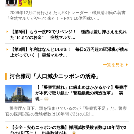
2009年12月に発行された元FXトレーダー・磯貝清明氏の著書
『突然マルサがやって来た！～FXで10億円稼い…
【第9回】もう一度FXでリベンジ！ 種銭は差し押さえを免れ
た”ヒミツのお金” ｜ 突然マルサ…
【第8回】年利はなんと14.6％！ 毎日5万円超の延滞税が積み
上がっていく ｜ 突然マルサ…
一覧を見る
河合雅司「人口減少ニッポンの活路」
【「警察官離れ」に歯止めはかかるか？】警察庁
が本気で取り組む「警察組織の構造改革」 実
現…
警察庁が目下、頭を悩ませているのが「警察官不足」だ。警察
官の採用試験の受験者数は10年間で2分の1以…
【安全・安心ニッポンの危機】採用試験受験者数は10年間で2
分の1以下に！ 出生数減がも…