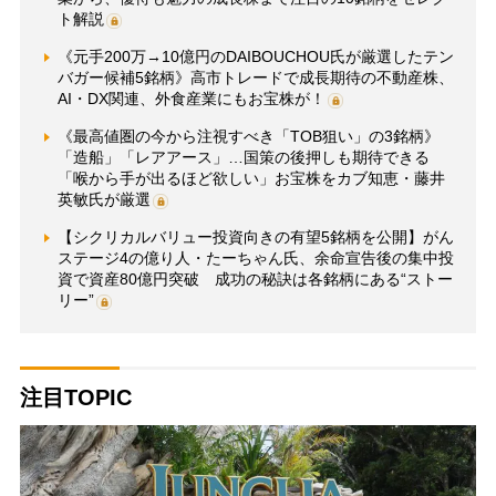
ト解説
《元手200万→10億円のDAIBOUCHOU氏が厳選したテン
バガー候補5銘柄》高市トレードで成長期待の不動産株、
AI・DX関連、外食産業にもお宝株が！
《最高値圏の今から注視すべき「TOB狙い」の3銘柄》
「造船」「レアアース」…国策の後押しも期待できる
「喉から手が出るほど欲しい」お宝株をカブ知恵・藤井
英敏氏が厳選
【シクリカルバリュー投資向きの有望5銘柄を公開】がん
ステージ4の億り人・たーちゃん氏、余命宣告後の集中投
資で資産80億円突破 成功の秘訣は各銘柄にある“ストー
リー”
注目TOPIC