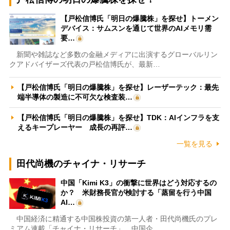
【戸松信博氏「明日の爆騰株」を探せ】トーメン
デバイス：サムスンを通じて世界のAIメモリ需
要…
新聞や雑誌など多数の金融メディアに出演するグローバルリン
クアドバイザーズ代表の戸松信博氏が、最新…
【戸松信博氏「明日の爆騰株」を探せ】レーザーテック：最先
端半導体の製造に不可欠な検査装…
【戸松信博氏「明日の爆騰株」を探せ】TDK：AIインフラを支
えるキープレーヤー 成長の再評…
一覧を見る
田代尚機のチャイナ・リサーチ
中国「Kimi K3」の衝撃に世界はどう対応するの
か？ 米財務長官が検討する「蒸留を行う中国
AI…
中国経済に精通する中国株投資の第一人者・田代尚機氏のプレ
ミアム連載「チャイナ・リサーチ」。中国企…