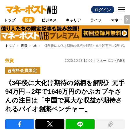
ログイン
トップ
投資
ビジネス
キャリア
ライフ
マネー
トップ
投資
株
《3年後に大化け期待の銘柄を解説》元手94万円→2年で1
投資
2025.10.23 16:00
マネーポストWEB
有料会員限定
《3年後に大化け期待の銘柄を解説》元手
94万円→2年で1646万円のかぶカブキさ
んの注目は「中国で莫大な収益が期待さ
れるバイオ創薬ベンチャー」