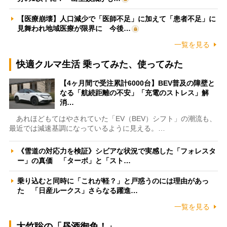
【医療崩壊】人口減少で「医師不足」に加えて「患者不足」に
見舞われ地域医療が限界に 今後…
一覧を見る
快適クルマ生活 乗ってみた、使ってみた
【4ヶ月間で受注累計6000台】BEV普及の障壁と
なる「航続距離の不安」「充電のストレス」解
消…
あれほどもてはやされていた「EV（BEV）シフト」の潮流も、
最近では減速基調になっているように見える。…
《雪道の対応力を検証》シビアな状況で実感した「フォレスタ
ー」の真価 「ターボ」と「スト…
乗り込むと同時に「これが軽？」と戸惑うのには理由があっ
た 「日産ルークス」さらなる躍進…
一覧を見る
大竹聡の「昼酒御免！」