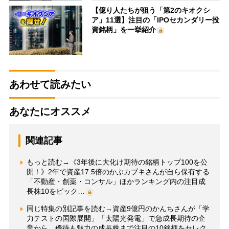
【億り人たちが狙う「第2のキオクシ
ア」11選】注目の「IPOセカンダリー投
資銘柄」を一挙紹介
あわせて読みたい
あなたにオススメ
関連記事
もっと読む→《3年後に大化け期待の銘柄トップ100を公
開！》2年で資産17.5倍のかぶカブキさんが自ら保有する
「不動産・創薬・コンサル」ほかランキング内の注目成
長株10をピック…
同じ特集の別記事を読む→資産9億円のかんちさんが「学
力テストの国際展開」「太陽光発電」で急成長期待の企
業から、優待も魅力の成長株まで注目の10銘柄をセレク