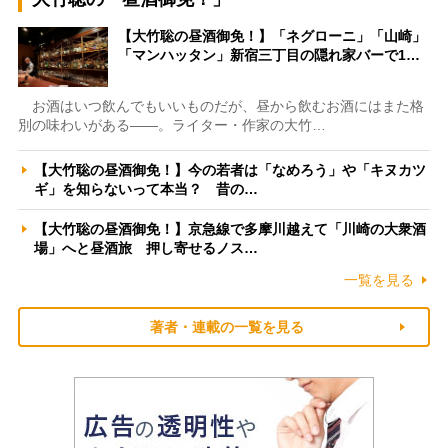
【大竹聡の昼酒御免！】「ネグローニ」「山崎」
「マンハッタン」新宿三丁目の隠れ家バーで1…
お酒はいつ飲んでもいいものだが、昼から飲むお酒にはまた格
別の味わいがある――。ライター・作家の大竹…
【大竹聡の昼酒御免！】今の若者は「なめろう」や「キヌカツ
ギ」を知らないって本当？ 昔の…
【大竹聡の昼酒御免！】京急線で多摩川越えて「川崎の大衆酒
場」へと昼酒旅 押し寄せるノス…
一覧を見る
著者・連載の一覧を見る