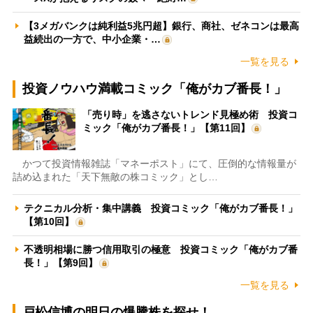
【3メガバンクは純利益5兆円超】銀行、商社、ゼネコンは最高
益続出の一方で、中小企業・…
一覧を見る
投資ノウハウ満載コミック「俺がカブ番長！」
「売り時」を逃さないトレンド見極め術 投資コ
ミック「俺がカブ番長！」【第11回】
かつて投資情報雑誌「マネーポスト」にて、圧倒的な情報量が
詰め込まれた「天下無敵の株コミック」とし…
テクニカル分析・集中講義 投資コミック「俺がカブ番長！」
【第10回】
不透明相場に勝つ信用取引の極意 投資コミック「俺がカブ番
長！」【第9回】
一覧を見る
戸松信博の明日の爆騰株を探せ！