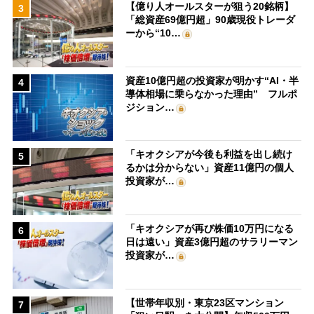
【億り人オールスターが狙う20銘柄】
3
「総資産69億円超」90歳現役トレーダ
ーから“10…
資産10億円超の投資家が明かす“AI・半
4
導体相場に乗らなかった理由” フルポ
ジション…
「キオクシアが今後も利益を出し続け
5
るかは分からない」資産11億円の個人
投資家が…
「キオクシアが再び株価10万円になる
6
日は遠い」資産3億円超のサラリーマン
投資家が…
【世帯年収別・東京23区マンション
7