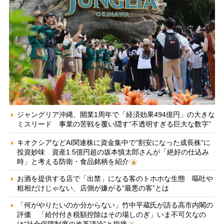
ジャングリア沖縄、開業1周年で「経済効果494億円」の大きな
ミスリード 事業の苦戦を覆い隠す“不透明すぎる巨大な数字”
キオクシアなどAI関連株に資金集中で“割安になった成長株”に
投資妙味 資産1.5億円超の坂本慎太郎さんが「絶好の仕込み
時」と考える防衛・食品銘柄を紹介
お酒を提供する店で「出禁」になる客のトホホな生態 嘔吐や
粗相だけじゃない、店側が嫌がる“最悪の客”とは
「何がやりたいのか分からない」竹中平蔵氏が語る高市内閣の
評価 「給付付き税額控除はその場しのぎ」いま不可欠なの