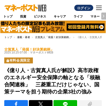
ログイン
トップ
投資
ビジネス
キャリア
ライフ
マネー
トップ
連載・著者
古賀真人「発掘！好決算銘柄」
《億り人・古賀真人氏が
古賀真人「発掘！好決算銘柄」
2025.10.25 07:00
マネーポストWEB
有料会員限定
《億り人・古賀真人氏が解説》高市政権
のエネルギー安全保障の軸となる「核融
合関連株」 三菱重工だけじゃない、国
策テーマを担う期待の企業3社の強み