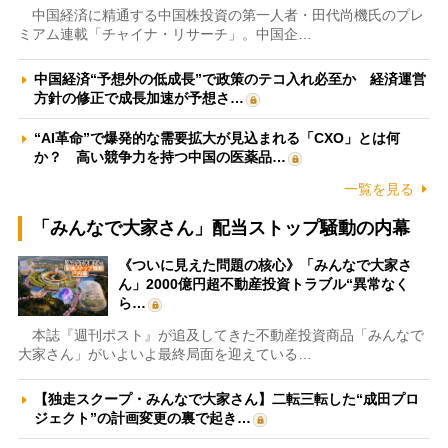
中国経済に精通する中国株投資の第一人者・田代尚機氏のプレ
ミアム連載「チャイナ・リサーチ」。中国企…
中国経済“予想外の低成長”で政策のテコ入れ必至か 経済運営
方針の修正で成長加速が予想さ…
“AI革命”で爆発的な需要拡大が見込まれる「CXO」とは何
か？ 高い競争力を持つ中国の医薬品…
一覧を見る
「みんなで大家さん」配当ストップ騒動の内幕
《ついに見えた問題の核心》「みんなで大家さ
ん」2000億円超不動産投資トラブル“異常なく
ら…
本誌『週刊ポスト』が追及してきた不動産投資商品「みんなで
大家さん」がいよいよ最終局面を迎えている…
【独走スクープ・みんなで大家さん】二転三転した“成田プロ
ジェクト”の計画変更の裏で起き…