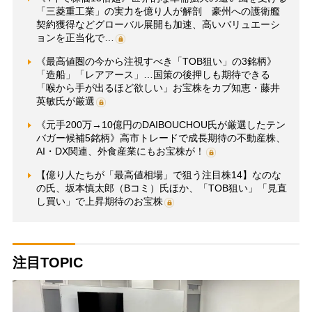
「三菱重工業」の実力を億り人が解剖 豪州への護衛艦
契約獲得などグローバル展開も加速、高いバリュエーシ
ョンを正当化で…
《最高値圏の今から注視すべき「TOB狙い」の3銘柄》
「造船」「レアアース」…国策の後押しも期待できる
「喉から手が出るほど欲しい」お宝株をカブ知恵・藤井
英敏氏が厳選
《元手200万→10億円のDAIBOUCHOU氏が厳選したテン
バガー候補5銘柄》高市トレードで成長期待の不動産株、
AI・DX関連、外食産業にもお宝株が！
【億り人たちが「最高値相場」で狙う注目株14】なのな
の氏、坂本慎太郎（Bコミ）氏ほか、「TOB狙い」「見直
し買い」で上昇期待のお宝株
注目TOPIC