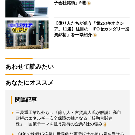
子会社銘柄」9選
【億り人たちが狙う「第2のキオクシ
ア」11選】注目の「IPOセカンダリー投
資銘柄」を一挙紹介
あわせて読みたい
あなたにオススメ
関連記事
三菱重工業以外も→《億り人・古賀真人氏が解説》高市
政権のエネルギー安全保障の軸となる「核融合関連
株」、国策テーマを担う期待の企業3社の強み
《4年で株価15倍超》世界的な軍需拡大の追い風を受ける