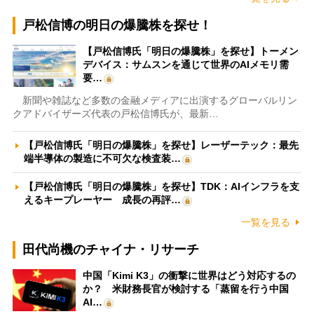
戸松信博の明日の爆騰株を探せ！
【戸松信博氏「明日の爆騰株」を探せ】トーメン
デバイス：サムスンを通じて世界のAIメモリ需
要…
新聞や雑誌など多数の金融メディアに出演するグローバルリン
クアドバイザーズ代表の戸松信博氏が、最新…
【戸松信博氏「明日の爆騰株」を探せ】レーザーテック：最先
端半導体の製造に不可欠な検査装…
【戸松信博氏「明日の爆騰株」を探せ】TDK：AIインフラを支
えるキープレーヤー 成長の再評…
一覧を見る
田代尚機のチャイナ・リサーチ
中国「Kimi K3」の衝撃に世界はどう対応するの
か？ 米財務長官が検討する「蒸留を行う中国
AI…