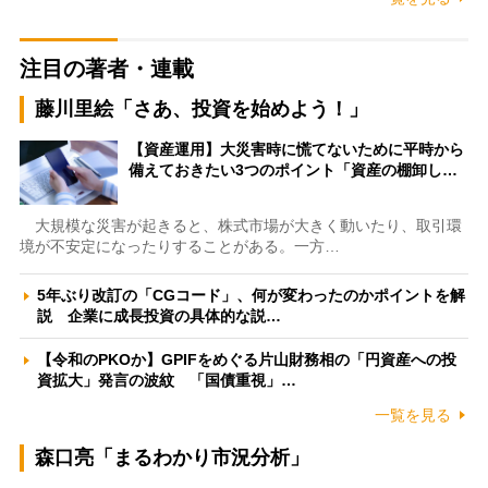
注目の著者・連載
藤川里絵「さあ、投資を始めよう！」
【資産運用】大災害時に慌てないために平時から
備えておきたい3つのポイント「資産の棚卸し…
大規模な災害が起きると、株式市場が大きく動いたり、取引環
境が不安定になったりすることがある。一方…
5年ぶり改訂の「CGコード」、何が変わったのかポイントを解
説 企業に成長投資の具体的な説…
【令和のPKOか】GPIFをめぐる片山財務相の「円資産への投
資拡大」発言の波紋 「国債重視」…
一覧を見る
森口亮「まるわかり市況分析」