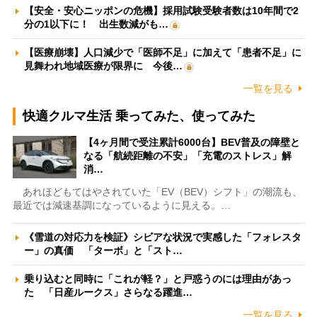
【安全・安心ニッポンの危機】採用試験受験者数は10年間で2
分の1以下に！ 出生数減がも…
【医療崩壊】人口減少で「医師不足」に加えて「患者不足」に
見舞われ地域医療が限界に 今後…
一覧を見る
快適クルマ生活 乗ってみた、使ってみた
【4ヶ月間で受注累計6000台】BEV普及の障壁と
なる「航続距離の不安」「充電のストレス」解
消…
あれほどもてはやされていた「EV（BEV）シフト」の潮流も、
最近では減速基調になっているように見える。…
《雪道の対応力を検証》シビアな状況で実感した「フォレスタ
ー」の真価 「ターボ」と「スト…
乗り込むと同時に「これが軽？」と戸惑うのには理由があっ
た 「日産ルークス」さらなる躍進…
一覧を見る