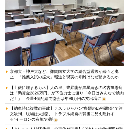
京都大・神戸大など、難関国立大学の総合型選抜が続々と廃
止 「推薦入試の拡大」報道と現実の乖離はなぜ起きるのか
【土俵に埋まるカネ】大の里、豊昇龍が黒星続きの名古屋場所
は「懸賞金2826万円」が下位力士に渡り「今日はみんなで焼肉
だ！」 金星4個配給で協会は年96万円の支出増に
【納車時に複数の事故】テスラジャパン“多額のEV補助金”で注
文殺到、現場は大混乱 トラブル続発の背後に見え隠れす
る“イーロンの右腕”の影
【クレジット決済代行・全東信が破産】63社もの金融機関が融