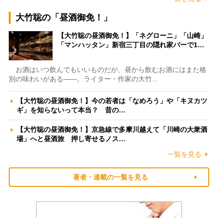
大竹聡の「昼酒御免！」
【大竹聡の昼酒御免！】「ネグローニ」「山崎」
「マンハッタン」新宿三丁目の隠れ家バーで1…
お酒はいつ飲んでもいいものだが、昼から飲むお酒にはまた格
別の味わいがある――。ライター・作家の大竹…
【大竹聡の昼酒御免！】今の若者は「なめろう」や「キヌカツ
ギ」を知らないって本当？ 昔の…
【大竹聡の昼酒御免！】京急線で多摩川越えて「川崎の大衆酒
場」へと昼酒旅 押し寄せるノス…
一覧を見る
著者・連載の一覧を見る