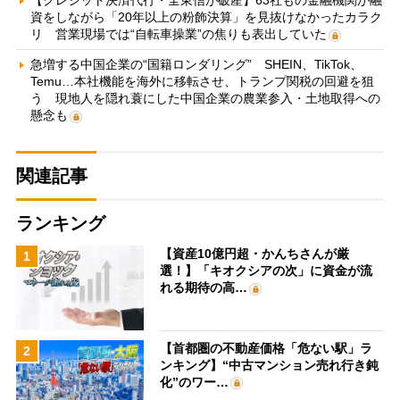
資をしながら「20年以上の粉飾決算」を見抜けなかったカラク
リ 営業現場では“自転車操業”の焦りも表出していた
急増する中国企業の“国籍ロンダリング” SHEIN、TikTok、
Temu…本社機能を海外に移転させ、トランプ関税の回避を狙
う 現地人を隠れ蓑にした中国企業の農業参入・土地取得への
懸念も
関連記事
ランキング
【資産10億円超・かんちさんが厳
1
選！】「キオクシアの次」に資金が流
れる期待の高…
【首都圏の不動産価格「危ない駅」ラ
2
ンキング】“中古マンション売れ行き鈍
化”のワー…