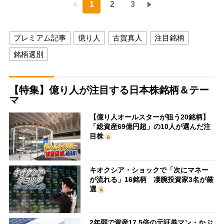
1
2
3
プレミアム記事
億り人
古賀真人
注目銘柄
銘柄選別
【特集】億り人が注目する日本株銘柄＆テー
マ
【億り人オールスターが狙う20銘柄】
「総資産69億円超」の10人が選んだ注
目株
キオクシア・ショックで「次にマネー
が流れる」16銘柄 凄腕投資家3名が厳
選
2年弱で資産17.5倍の元証券マン・かぶ