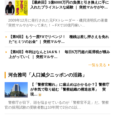
【最終回】1億6000万円の負債と引き換えに手に
入れたプライスレスな経験 ｜ 突然マルサがや…
2009年12月に発行された元FXトレーダー・磯貝清明氏の著書
『突然マルサがやって来た！～FXで10億円稼い…
【第9回】もう一度FXでリベンジ！ 種銭は差し押さえを免れ
た”ヒミツのお金” ｜ 突然マルサ…
【第8回】年利はなんと14.6％！ 毎日5万円超の延滞税が積み
上がっていく ｜ 突然マルサ…
一覧を見る
河合雅司「人口減少ニッポンの活路」
【「警察官離れ」に歯止めはかかるか？】警察庁
が本気で取り組む「警察組織の構造改革」 実
現…
警察庁が目下、頭を悩ませているのが「警察官不足」だ。警察
官の採用試験の受験者数は10年間で2分の1以…