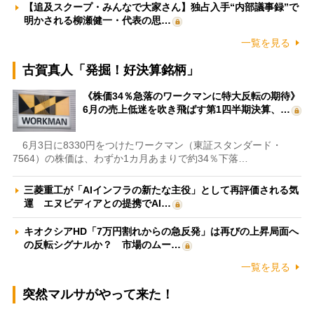
【追及スクープ・みんなで大家さん】独占入手“内部議事録”で
明かされる柳瀬健一・代表の思…
一覧を見る
古賀真人「発掘！好決算銘柄」
《株価34％急落のワークマンに特大反転の期待》
6月の売上低迷を吹き飛ばす第1四半期決算、…
6月3日に8330円をつけたワークマン（東証スタンダード・
7564）の株価は、わずか1カ月あまりで約34％下落…
三菱重工が「AIインフラの新たな主役」として再評価される気
運 エヌビディアとの提携でAI…
キオクシアHD「7万円割れからの急反発」は再びの上昇局面へ
の反転シグナルか？ 市場のムー…
一覧を見る
突然マルサがやって来た！