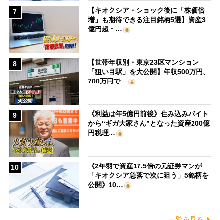
【キオクシア・ショック後に「株価倍
7
増」も期待できる注目銘柄5選】資産3
億円超・…
【世帯年収別・東京23区マンション
8
「狙い目駅」を大公開】年収500万円、
700万円で…
《利益は年5億円前後》住み込みバイト
9
から“ギガ大家さん”となった資産200億
円税理…
《2年弱で資産17.5倍の元証券マンが
10
「キオクシア急落で次に狙う」5銘柄を
公開》10…
一覧を見る