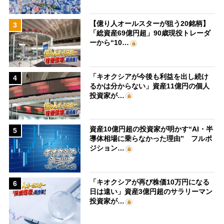
【億り人オールスターが狙う20銘柄】
3
「総資産69億円超」90歳現役トレーダ
ーから“10…
「キオクシアが今後も利益を出し続け
4
るかは分からない」資産11億円の個人
投資家が…
資産10億円超の投資家が明かす“AI・半
5
導体相場に乗らなかった理由” フルポ
ジション…
「キオクシアが再び株価10万円になる
6
日は遠い」資産3億円超のサラリーマン
投資家が…