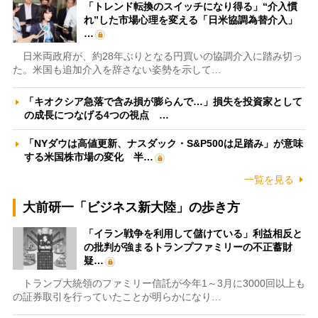
「トレンド転換のスイッチになり得る」“介入慣
れ”した市場心理を変える「日米協調為替介入」
…
日米両政府が、約28年ぶりとなる円買いの協調介入に踏み切っ
た。米国も追加介入を辞さない姿勢を示して…
「キオクシア急落で含み損が膨らんで…」損失を投資家として
の成長につなげる4つの視点 …
「NYダウは高値更新、ナスダック・S&P500は足踏み」が意味
する米国株市場の変化 半…
一覧を見る
大前研一「ビジネス新大陸」の歩き方
「イラン戦争を利用して儲けている」利益相反と
の批判が強まるトランプファミリーの不正蓄財
疑…
トランプ大統領のファミリー信託が今年1～3月に3000回以上も
の証券取引を行っていたことが明らかになり…