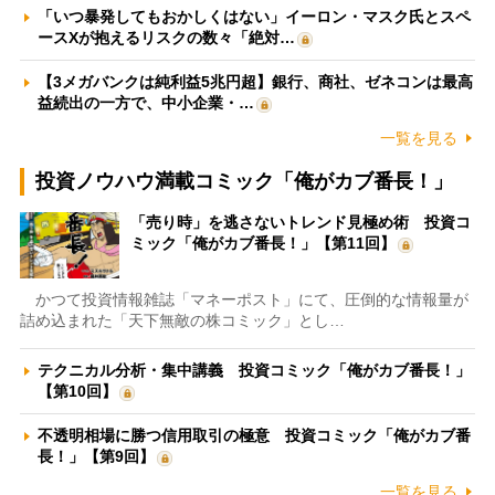
「いつ暴発してもおかしくはない」イーロン・マスク氏とスペ
ースXが抱えるリスクの数々「絶対…
【3メガバンクは純利益5兆円超】銀行、商社、ゼネコンは最高
益続出の一方で、中小企業・…
一覧を見る
投資ノウハウ満載コミック「俺がカブ番長！」
「売り時」を逃さないトレンド見極め術 投資コ
ミック「俺がカブ番長！」【第11回】
かつて投資情報雑誌「マネーポスト」にて、圧倒的な情報量が
詰め込まれた「天下無敵の株コミック」とし…
テクニカル分析・集中講義 投資コミック「俺がカブ番長！」
【第10回】
不透明相場に勝つ信用取引の極意 投資コミック「俺がカブ番
長！」【第9回】
一覧を見る