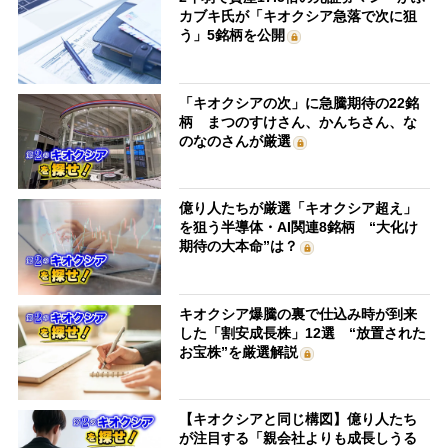
カブキ氏が「キオクシア急落で次に狙
う」5銘柄を公開
「キオクシアの次」に急騰期待の22銘
柄 まつのすけさん、かんちさん、な
のなのさんが厳選
億り人たちが厳選「キオクシア超え」
を狙う半導体・AI関連8銘柄 “大化け
期待の大本命”は？
キオクシア爆騰の裏で仕込み時が到来
した「割安成長株」12選 “放置された
お宝株”を厳選解説
【キオクシアと同じ構図】億り人たち
が注目する「親会社よりも成長しうる