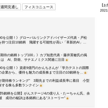
【お
円週間見通し
フィスコニュース
202
00を公開！》グローバルリンクアドバイザーズ代表・戸松
持つ注目10銘柄 飛躍する可能性が高い「革新的AI」…
期待の銘柄トップ100」》カブ知恵代表・藤井英敏氏の掲
とは AI、防衛、サナエノミクス関連に注目
00を公開！》資産9億円のかんちさんが「学力テストの国際
の企業から、優待も魅力の成長株まで注目の10銘柄を…
化け期待株ランキング” 3期先までの利益成長率に着目 小型
有する株も多数ランクイン
望5銘柄を公開】がんステージ4の億り人・たーちゃん氏、余
破 成功の秘訣は各銘柄にある“ストーリー”