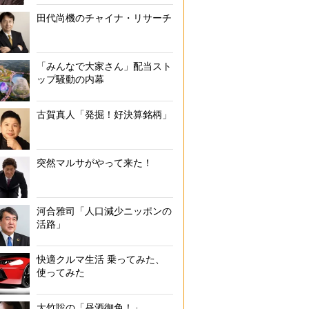
田代尚機のチャイナ・リサーチ
「みんなで大家さん」配当スト
ップ騒動の内幕
古賀真人「発掘！好決算銘柄」
突然マルサがやって来た！
河合雅司「人口減少ニッポンの
活路」
快適クルマ生活 乗ってみた、
使ってみた
大竹聡の「昼酒御免！」