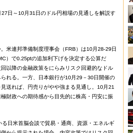
27日～10月31日のドル円相場の見通しを解説す
連邦準備制度理事会（FRB）は10月28-29日
C）で0.25ptの追加利下げを決定する公算だ
次回以降の金融政策をにらみリスク回避的なドル
られる。一方、日本銀行が10月29－30日開催の
見送れば、円売りがやや強まる見通し。10月21
積極財政への期待感から目先的に株高・円安に振
いる日米首脳会談で貿易・通商、資源・エネルギ
国側から提示された場合、内容次第ではリスク回