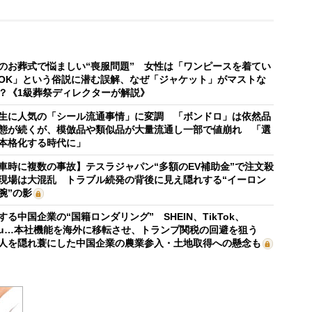
のお葬式で悩ましい“喪服問題” 女性は「ワンピースを着てい
OK」という俗説に潜む誤解、なぜ「ジャケット」がマストな
？《1級葬祭ディレクターが解説》
生に人気の「シール流通事情」に変調 「ボンドロ」は依然品
態が続くが、模倣品や類似品が大量流通し一部で値崩れ 「選
本格化する時代に」
車時に複数の事故】テスラジャパン“多額のEV補助金”で注文殺
現場は大混乱 トラブル続発の背後に見え隠れする“イーロン
腕”の影
する中国企業の“国籍ロンダリング” SHEIN、TikTok、
mu…本社機能を海外に移転させ、トランプ関税の回避を狙う
人を隠れ蓑にした中国企業の農業参入・土地取得への懸念も