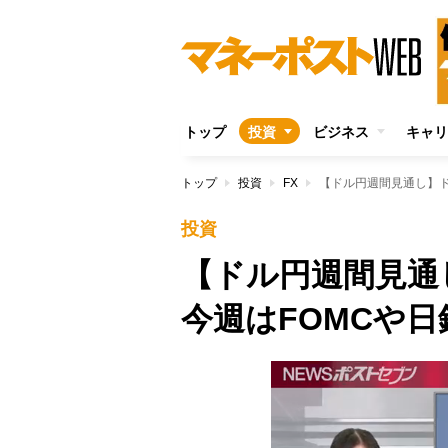
トップ
投資
ビジネス
キャリ
トップ
投資
FX
【ドル円週間見通し】ド
投資
【ドル円週間見
今週はFOMCや