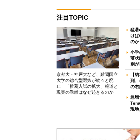
注目TOPIC
猛暑
けば
のか
小学
薄状
別が
京都大・神戸大など、難関国立
【納
大学の総合型選抜が続々と廃
到、
止 「推薦入試の拡大」報道と
の右
現実の乖離はなぜ起きるのか
急増
Te
現地