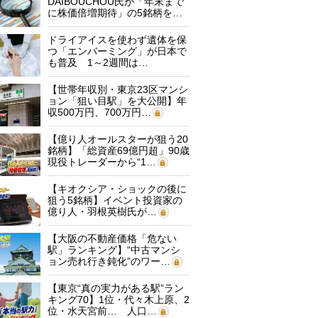
DAIBOUCHOU氏が「年末まで
に株価倍増期待」の5銘柄を…
ドライアイスを使わず遺体を保
つ「エンバーミング」が日本で
も普及 1～2週間は…
【世帯年収別・東京23区マンシ
ョン「狙い目駅」を大公開】年
収500万円、700万円…
【億り人オールスターが狙う20
銘柄】「総資産69億円超」90歳
現役トレーダーから“1…
【キオクシア・ショックの後に
狙う5銘柄】イベント投資家の
億り人・羽根英樹氏が…
【大阪の不動産価格「危ない
駅」ランキング】“中古マンシ
ョン売れ行き鈍化”のワー…
【東京“真の実力がある駅”ラン
キング70】1位・代々木上原、2
位・水天宮前… 人口…