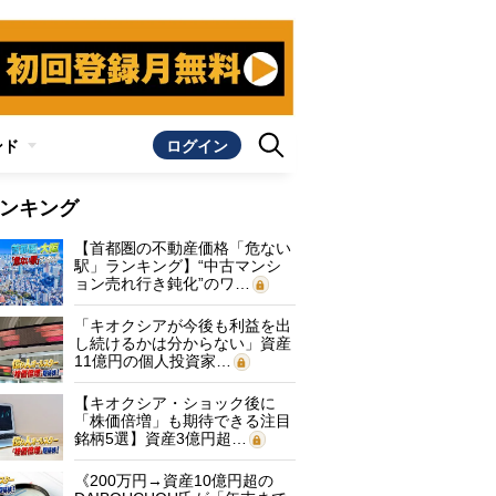
ンド
ログイン
ンキング
【首都圏の不動産価格「危ない
駅」ランキング】“中古マンシ
ョン売れ行き鈍化”のワ…
「キオクシアが今後も利益を出
し続けるかは分からない」資産
11億円の個人投資家…
【キオクシア・ショック後に
「株価倍増」も期待できる注目
銘柄5選】資産3億円超…
《200万円→資産10億円超の