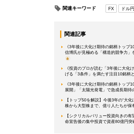
関連キーワード
FX
ドル
関連記事
《3年後に大化け期待の銘柄トップ1
信博氏が見極める「構造的競争力」を
《投資のプロが読む「3年後に大化け
げる「3条件」を満たす注目10銘柄
《3年後に大化け期待の銘柄トップ1
展開」「太陽光発電」で急成長期待
【トップ50を解説】今後3年の“大
株から大型株まで、億り人たちが保
【シクリカルバリュー投資向きの有
命宣告後の集中投資で資産80億円突