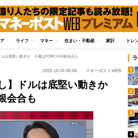
ア
ライフ
マネー
住まい・不動産
家計
トレ
ルは底堅い動きか 今週はFOMCや日銀会合も
ラ
1
2025.10.26 08:00
マネーポストWEB
通し】ドルは底堅い動きか
2
日銀会合も
3
4