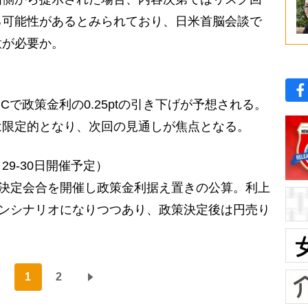
る可能性があるとみられており、日米首脳会談で
意が必要か。
OMCで政策金利の0.25ptの引き下げが予想される。
は限定的となり、次回の見通しが焦点となる。
9-30日開催予定）
政策決定会合を開催し政策金利据え置きの公算。利上
ーンシナリオになりつつあり、政策決定後は円売り
1
2