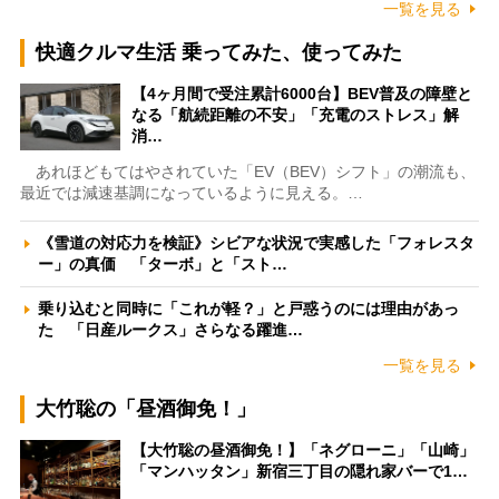
一覧を見る
快適クルマ生活 乗ってみた、使ってみた
【4ヶ月間で受注累計6000台】BEV普及の障壁と
なる「航続距離の不安」「充電のストレス」解
消…
あれほどもてはやされていた「EV（BEV）シフト」の潮流も、
最近では減速基調になっているように見える。…
《雪道の対応力を検証》シビアな状況で実感した「フォレスタ
ー」の真価 「ターボ」と「スト…
乗り込むと同時に「これが軽？」と戸惑うのには理由があっ
た 「日産ルークス」さらなる躍進…
一覧を見る
大竹聡の「昼酒御免！」
【大竹聡の昼酒御免！】「ネグローニ」「山崎」
「マンハッタン」新宿三丁目の隠れ家バーで1…