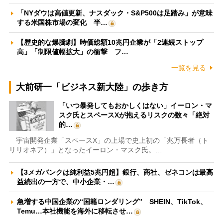
「NYダウは高値更新、ナスダック・S&P500は足踏み」が意味
する米国株市場の変化 半…
【歴史的な爆騰劇】時価総額10兆円企業が「2連続ストップ
高」「制限値幅拡大」の衝撃 フ…
一覧を見る
大前研一「ビジネス新大陸」の歩き方
「いつ暴発してもおかしくはない」イーロン・マ
スク氏とスペースXが抱えるリスクの数々「絶対
的…
宇宙開発企業「スペースX」の上場で史上初の「兆万長者（ト
リリオネア）」となったイーロン・マスク氏。…
【3メガバンクは純利益5兆円超】銀行、商社、ゼネコンは最高
益続出の一方で、中小企業・…
急増する中国企業の“国籍ロンダリング” SHEIN、TikTok、
Temu…本社機能を海外に移転させ…