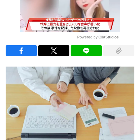
Powered by 
GliaStudios
Mute