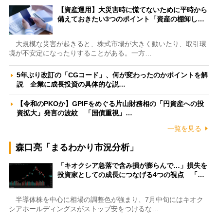
【資産運用】大災害時に慌てないために平時から
備えておきたい3つのポイント「資産の棚卸し…
大規模な災害が起きると、株式市場が大きく動いたり、取引環
境が不安定になったりすることがある。一方…
5年ぶり改訂の「CGコード」、何が変わったのかポイントを解
説 企業に成長投資の具体的な説…
【令和のPKOか】GPIFをめぐる片山財務相の「円資産への投
資拡大」発言の波紋 「国債重視」…
一覧を見る
森口亮「まるわかり市況分析」
「キオクシア急落で含み損が膨らんで…」損失を
投資家としての成長につなげる4つの視点 「…
半導体株を中心に相場の調整色が強まり、7月中旬にはキオク
シアホールディングスがストップ安をつけるな…