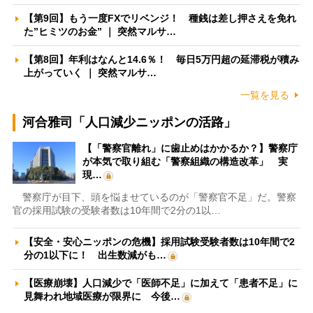
【第9回】もう一度FXでリベンジ！ 種銭は差し押さえを免れ
た”ヒミツのお金” ｜ 突然マルサ…
【第8回】年利はなんと14.6％！ 毎日5万円超の延滞税が積み
上がっていく ｜ 突然マルサ…
一覧を見る
河合雅司「人口減少ニッポンの活路」
【「警察官離れ」に歯止めはかかるか？】警察庁
が本気で取り組む「警察組織の構造改革」 実
現…
警察庁が目下、頭を悩ませているのが「警察官不足」だ。警察
官の採用試験の受験者数は10年間で2分の1以…
【安全・安心ニッポンの危機】採用試験受験者数は10年間で2
分の1以下に！ 出生数減がも…
【医療崩壊】人口減少で「医師不足」に加えて「患者不足」に
見舞われ地域医療が限界に 今後…