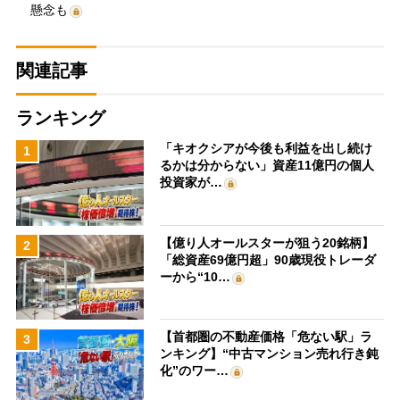
懸念も
関連記事
ランキング
「キオクシアが今後も利益を出し続け
1
るかは分からない」資産11億円の個人
投資家が…
【億り人オールスターが狙う20銘柄】
2
「総資産69億円超」90歳現役トレーダ
ーから“10…
【首都圏の不動産価格「危ない駅」ラ
3
ンキング】“中古マンション売れ行き鈍
化”のワー…