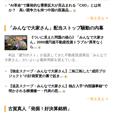
“AI革命”で爆発的な需要拡大が見込まれる「CXO」とは何
か？ 高い競争力を持つ中国の医薬品…
一覧を見る
「みんなで大家さん」配当ストップ騒動の内幕
《ついに見えた問題の核心》「みんなで大家さ
ん」2000億円超不動産投資トラブル“異常なく
ら…
本誌『週刊ポスト』が追及してきた不動産投資商品「みんなで
大家さん」がいよいよ最終局面を迎えている…
【独走スクープ・みんなで大家さん】二転三転した“成田プロ
ジェクト”の計画変更の裏で起き…
【追及スクープ・みんなで大家さん】独占入手“内部議事録”で
明かされる柳瀬健一・代表の思…
一覧を見る
古賀真人「発掘！好決算銘柄」