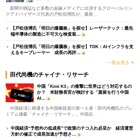
新聞や雑誌など多数の金融メディアに出演するグローバルリン
クアドバイザーズ代表の戸松信博氏が、最新…
【戸松信博氏「明日の爆騰株」を探せ】レーザーテック：最先
端半導体の製造に不可欠な検査装…
【戸松信博氏「明日の爆騰株」を探せ】TDK：AIインフラを支
えるキープレーヤー 成長の再評…
一覧を見る
田代尚機のチャイナ・リサーチ
中国「Kimi K3」の衝撃に世界はどう対応するの
か？ 米財務長官が検討する「蒸留を行う中国
AI…
中国経済に精通する中国株投資の第一人者・田代尚機氏のプレ
ミアム連載「チャイナ・リサーチ」。中国企…
中国経済“予想外の低成長”で政策のテコ入れ必至か 経済運営
方針の修正で成長加速が予想さ…