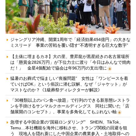
ジャングリア沖縄、開業1周年で「経済効果494億円」の大きな
ミスリード 事業の苦戦を覆い隠す“不透明すぎる巨大な数字”
【土俵に埋まるカネ】大の里、豊昇龍が黒星続きの名古屋場所
は「懸賞金2826万円」が下位力士に渡り「今日はみんなで焼肉
だ！」 金星4個配給で協会は年96万円の支出増に
猛暑のお葬式で悩ましい“喪服問題” 女性は「ワンピースを着
ていけばOK」という俗説に潜む誤解、なぜ「ジャケット」が
マストなのか？《1級葬祭ディレクターが解説》
「30種類以上のパン食べ放題」で行列のできる新形態レストラ
ンを手掛けるサンマルクホールディングス 同社に聞いた「店
舗展開のコンセプト」、事業を多角化してもぶれない軸
急増する中国企業の“国籍ロンダリング” SHEIN、TikTok、
Temu…本社機能を海外に移転させ、トランプ関税の回避を狙
う 現地人を隠れ蓑にした中国企業の農業参入・土地取得への