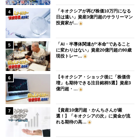
「キオクシアが再び株価10万円になる
4
日は遠い」資産3億円超のサラリーマン
投資家が…
「AI・半導体関連が“本命”であること
5
に変わりはない」資産20億円超の90歳
現役トレー…
【キオクシア・ショック後に「株価倍
6
増」も期待できる注目銘柄5選】資産3
億円超・…
【資産10億円超・かんちさんが厳
7
選！】「キオクシアの次」に資金が流
れる期待の高…