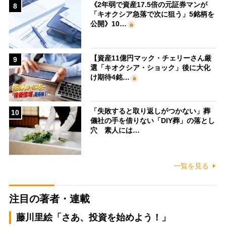
《2年弱で資産17.5倍の元証券マンが
8
「キオクシア急落で次に狙う」5銘柄を
公開》10…
【資産11億円マック・チェリーさん厳
9
選「キオクシア・ショック」後に大化
け期待4銘…
「失敗すると取り返しがつかない」葬
10
儀社の手を借りない「DIY葬」の落とし
穴 素人には…
一覧を見る
注目の著者・連載
藤川里絵「さあ、投資を始めよう！」