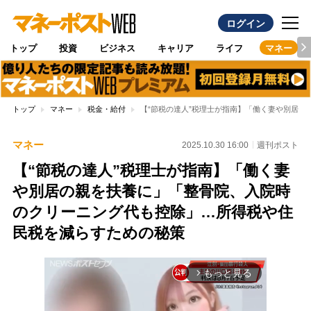
ログイン
トップ
投資
ビジネス
キャリア
ライフ
マネー
トップ
マネー
税金・給付
【“節税の達人”税理士が指南】「働く妻や別居
マネー
2025.10.30 16:00
週刊ポスト
【“節税の達人”税理士が指南】「働く妻
や別居の親を扶養に」「整骨院、入院時
のクリーニング代も控除」…所得税や住
民税を減らすための秘策
もっと見る
arrow_forward_ios