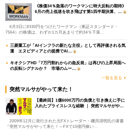
《株価34％急落のワークマンに特大反転の期待》
6月の売上低迷を吹き飛ばす第1四半期決算、…
6月3日に8330円をつけたワークマン（東証スタンダード・
7564）の株価は、わずか1カ月あまりで約34％下落…
三菱重工が「AIインフラの新たな主役」として再評価される気
運 エヌビディアとの提携でAI…
キオクシアHD「7万円割れからの急反発」は再びの上昇局面へ
の反転シグナルか？ 市場のムー…
一覧を見る
突然マルサがやって来た！
【最終回】1億6000万円の負債と引き換えに手に
入れたプライスレスな経験 ｜ 突然マルサがや…
2009年12月に発行された元FXトレーダー・磯貝清明氏の著書
『突然マルサがやって来た！～FXで10億円稼い…