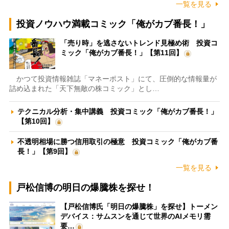
一覧を見る
投資ノウハウ満載コミック「俺がカブ番長！」
「売り時」を逃さないトレンド見極め術 投資コ
ミック「俺がカブ番長！」【第11回】
かつて投資情報雑誌「マネーポスト」にて、圧倒的な情報量が
詰め込まれた「天下無敵の株コミック」とし…
テクニカル分析・集中講義 投資コミック「俺がカブ番長！」
【第10回】
不透明相場に勝つ信用取引の極意 投資コミック「俺がカブ番
長！」【第9回】
一覧を見る
戸松信博の明日の爆騰株を探せ！
【戸松信博氏「明日の爆騰株」を探せ】トーメン
デバイス：サムスンを通じて世界のAIメモリ需
要…