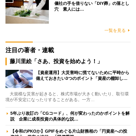
儀社の手を借りない「DIY葬」の落とし
穴 素人には…
一覧を見る
注目の著者・連載
藤川里絵「さあ、投資を始めよう！」
【資産運用】大災害時に慌てないために平時から
備えておきたい3つのポイント「資産の棚卸し…
大規模な災害が起きると、株式市場が大きく動いたり、取引環
境が不安定になったりすることがある。一方…
5年ぶり改訂の「CGコード」、何が変わったのかポイントを解
説 企業に成長投資の具体的な説…
【令和のPKOか】GPIFをめぐる片山財務相の「円資産への投