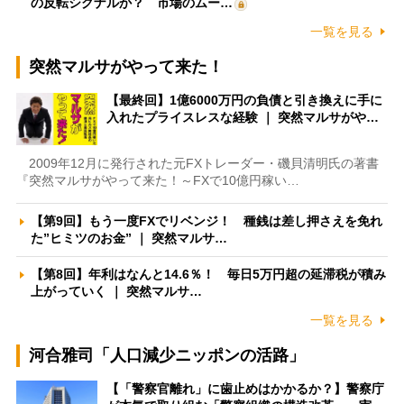
の反転シグナルか？ 市場のムー…
一覧を見る
突然マルサがやって来た！
【最終回】1億6000万円の負債と引き換えに手に
入れたプライスレスな経験 ｜ 突然マルサがや…
2009年12月に発行された元FXトレーダー・磯貝清明氏の著書
『突然マルサがやって来た！～FXで10億円稼い…
【第9回】もう一度FXでリベンジ！ 種銭は差し押さえを免れ
た”ヒミツのお金” ｜ 突然マルサ…
【第8回】年利はなんと14.6％！ 毎日5万円超の延滞税が積み
上がっていく ｜ 突然マルサ…
一覧を見る
河合雅司「人口減少ニッポンの活路」
【「警察官離れ」に歯止めはかかるか？】警察庁