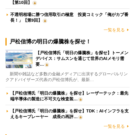
【第10回】
不透明相場に勝つ信用取引の極意 投資コミック「俺がカブ番
長！」【第9回】
一覧を見る
戸松信博の明日の爆騰株を探せ！
【戸松信博氏「明日の爆騰株」を探せ】トーメン
デバイス：サムスンを通じて世界のAIメモリ需
要…
新聞や雑誌など多数の金融メディアに出演するグローバルリン
クアドバイザーズ代表の戸松信博氏が、最新…
【戸松信博氏「明日の爆騰株」を探せ】レーザーテック：最先
端半導体の製造に不可欠な検査装…
【戸松信博氏「明日の爆騰株」を探せ】TDK：AIインフラを支
えるキープレーヤー 成長の再評…
一覧を見る