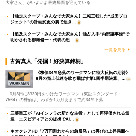
大家さん」がいよいよ最終局面を迎えている…
【独走スクープ・みんなで大家さん】二転三転した“成田プロ
ジェクト”の計画変更の裏で起き…
【追及スクープ・みんなで大家さん】独占入手“内部議事録”で
明かされる柳瀬健一・代表の思…
一覧を見る
古賀真人「発掘！好決算銘柄」
《株価34％急落のワークマンに特大反転の期待》
6月の売上低迷を吹き飛ばす第1四半期決算、…
6月3日に8330円をつけたワークマン（東証スタンダード・
7564）の株価は、わずか1カ月あまりで約34％下落…
三菱重工が「AIインフラの新たな主役」として再評価される気
運 エヌビディアとの提携でAI…
キオクシアHD「7万円割れからの急反発」は再びの上昇局面へ