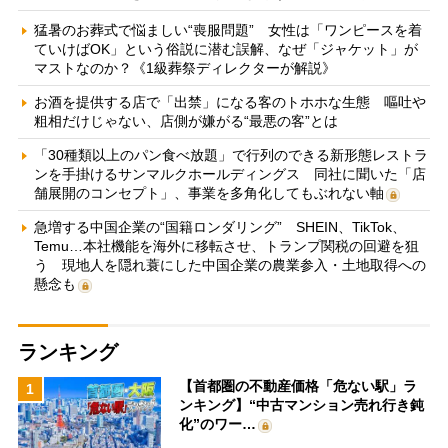
猛暑のお葬式で悩ましい“喪服問題” 女性は「ワンピースを着
ていけばOK」という俗説に潜む誤解、なぜ「ジャケット」が
マストなのか？《1級葬祭ディレクターが解説》
お酒を提供する店で「出禁」になる客のトホホな生態 嘔吐や
粗相だけじゃない、店側が嫌がる“最悪の客”とは
「30種類以上のパン食べ放題」で行列のできる新形態レストラ
ンを手掛けるサンマルクホールディングス 同社に聞いた「店
舗展開のコンセプト」、事業を多角化してもぶれない軸
急増する中国企業の“国籍ロンダリング” SHEIN、TikTok、
Temu…本社機能を海外に移転させ、トランプ関税の回避を狙
う 現地人を隠れ蓑にした中国企業の農業参入・土地取得への
懸念も
ランキング
【首都圏の不動産価格「危ない駅」ラ
1
ンキング】“中古マンション売れ行き鈍
化”のワー…