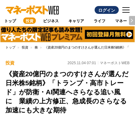
ログイン
トップ
投資
ビジネス
キャリア
ライフ
マネー
トップ
投資
株
《資産20億円のまつのすけさんが選んだ日米株5銘柄》「ト
投資
2025.11.04 07:01
マネーポストWEB
《資産20億円のまつのすけさんが選んだ
日米株5銘柄》「トランプ・高市トレー
ド」が防衛・AI関連へさらなる追い風
に 業績の上方修正、急成長のさらなる
加速にも大きな期待
Loaded
:
88.23%
/
Unmute