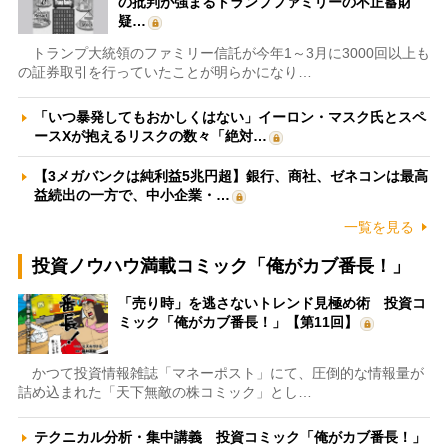
の批判が強まるトランプファミリーの不正蓄財
疑…
トランプ大統領のファミリー信託が今年1～3月に3000回以上も
の証券取引を行っていたことが明らかになり…
「いつ暴発してもおかしくはない」イーロン・マスク氏とスペ
ースXが抱えるリスクの数々「絶対…
【3メガバンクは純利益5兆円超】銀行、商社、ゼネコンは最高
益続出の一方で、中小企業・…
一覧を見る
投資ノウハウ満載コミック「俺がカブ番長！」
「売り時」を逃さないトレンド見極め術 投資コ
ミック「俺がカブ番長！」【第11回】
かつて投資情報雑誌「マネーポスト」にて、圧倒的な情報量が
詰め込まれた「天下無敵の株コミック」とし…
テクニカル分析・集中講義 投資コミック「俺がカブ番長！」