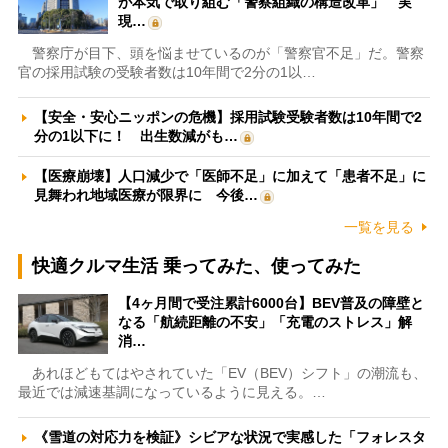
が本気で取り組む「警察組織の構造改革」 実
現…
警察庁が目下、頭を悩ませているのが「警察官不足」だ。警察
官の採用試験の受験者数は10年間で2分の1以…
【安全・安心ニッポンの危機】採用試験受験者数は10年間で2
分の1以下に！ 出生数減がも…
【医療崩壊】人口減少で「医師不足」に加えて「患者不足」に
見舞われ地域医療が限界に 今後…
一覧を見る
快適クルマ生活 乗ってみた、使ってみた
【4ヶ月間で受注累計6000台】BEV普及の障壁と
なる「航続距離の不安」「充電のストレス」解
消…
あれほどもてはやされていた「EV（BEV）シフト」の潮流も、
最近では減速基調になっているように見える。…
《雪道の対応力を検証》シビアな状況で実感した「フォレスタ