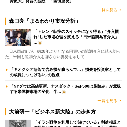
資拡大」発言の波紋 「国債重視」…
一覧を見る
森口亮「まるわかり市況分析」
「トレンド転換のスイッチになり得る」“介入慣
れ”した市場心理を変える「日米協調為替介入」
…
日米両政府が、約28年ぶりとなる円買いの協調介入に踏み切っ
た。米国も追加介入を辞さない姿勢を示して…
「キオクシア急落で含み損が膨らんで…」損失を投資家として
の成長につなげる4つの視点 …
「NYダウは高値更新、ナスダック・S&P500は足踏み」が意味
する米国株市場の変化 半…
一覧を見る
大前研一「ビジネス新大陸」の歩き方
「イラン戦争を利用して儲けている」利益相反と