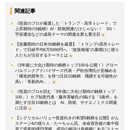
関連記事
《投資のプロが厳選した「トランプ・高市トレード」で
上昇期待の5銘柄》AI・防衛関連だけじゃない！ 5G・
宇宙通信などの成長テーマの関連企業も要注目
【急騰期待の日米30銘柄を厳選】「トランプ×高市トレー
ド」で日経平均6万5000円へ “政策相場”の幕開けに億り
人たちが注目するテーマとは
《3年後に大化け期待の銘柄トップ100を公開！》グロー
バルリンクアドバイザーズ代表・戸松信博氏が見極める
「構造的競争力」を持つ注目10銘柄 飛躍する可能性が
高い「革新的AI」…
《投資のプロが読む「3年後に大化け期待の銘柄トップ
100」》カブ知恵代表・藤井英敏氏の掲げる「3条件」を
満たす注目10銘柄とは AI、防衛、サナエノミクス関連
に注目
【シクリカルバリュー投資向きの有望5銘柄を公開】がん
ステージ4の億り人・たーちゃん氏、余命宣告後の集中投
資で資産80億円突破 成功の秘訣は各銘柄にある“ストー