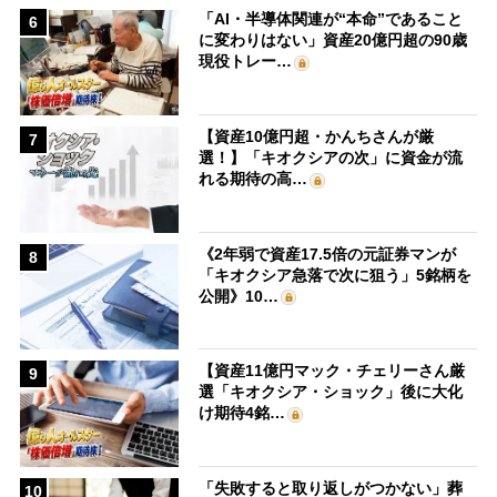
「AI・半導体関連が“本命”であること
6
に変わりはない」資産20億円超の90歳
現役トレー…
【資産10億円超・かんちさんが厳
7
選！】「キオクシアの次」に資金が流
れる期待の高…
《2年弱で資産17.5倍の元証券マンが
8
「キオクシア急落で次に狙う」5銘柄を
公開》10…
【資産11億円マック・チェリーさん厳
9
選「キオクシア・ショック」後に大化
け期待4銘…
「失敗すると取り返しがつかない」葬
10