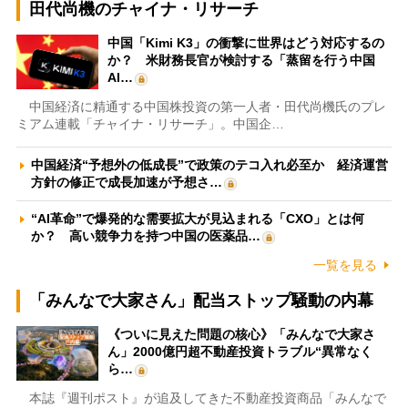
田代尚機のチャイナ・リサーチ
中国「Kimi K3」の衝撃に世界はどう対応するの
か？ 米財務長官が検討する「蒸留を行う中国
AI…
中国経済に精通する中国株投資の第一人者・田代尚機氏のプレ
ミアム連載「チャイナ・リサーチ」。中国企…
中国経済“予想外の低成長”で政策のテコ入れ必至か 経済運営
方針の修正で成長加速が予想さ…
“AI革命”で爆発的な需要拡大が見込まれる「CXO」とは何
か？ 高い競争力を持つ中国の医薬品…
一覧を見る
「みんなで大家さん」配当ストップ騒動の内幕
《ついに見えた問題の核心》「みんなで大家さ
ん」2000億円超不動産投資トラブル“異常なく
ら…
本誌『週刊ポスト』が追及してきた不動産投資商品「みんなで