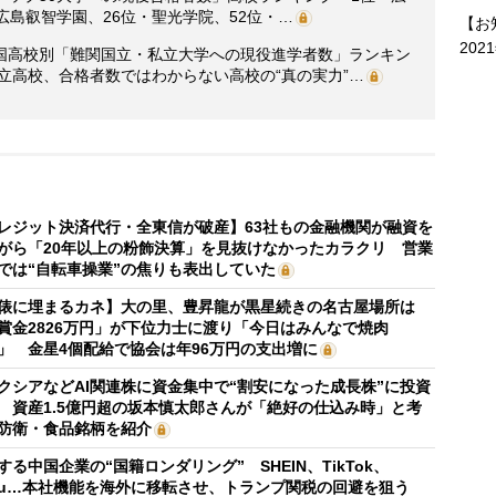
広島叡智学園、26位・聖光学院、52位・…
【お
202
国高校別「難関国立・私立大学への現役進学者数」ランキン
公立高校、合格者数ではわからない高校の“真の実力”…
レジット決済代行・全東信が破産】63社もの金融機関が融資を
がら「20年以上の粉飾決算」を見抜けなかったカラクリ 営業
では“自転車操業”の焦りも表出していた
俵に埋まるカネ】大の里、豊昇龍が黒星続きの名古屋場所は
賞金2826万円」が下位力士に渡り「今日はみんなで焼肉
」 金星4個配給で協会は年96万円の支出増に
クシアなどAI関連株に資金集中で“割安になった成長株”に投資
 資産1.5億円超の坂本慎太郎さんが「絶好の仕込み時」と考
防衛・食品銘柄を紹介
する中国企業の“国籍ロンダリング” SHEIN、TikTok、
mu…本社機能を海外に移転させ、トランプ関税の回避を狙う