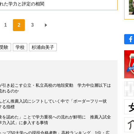
れた学力と評定の相関
1
2
3
受験
学校
杉浦由美子
が引き起こす公立・私立高校の地殻変動 学力中位層以下は
流れるのか
んどん推薦入試にシフトしていく中で「ボーダーフリー状
する指標
験を認めた」ことで学力重視への流れが鮮明に 推薦入試全
学力入試」に参入する事情
界トップ50大学への現役合格者数」高校ランキング 1位・広