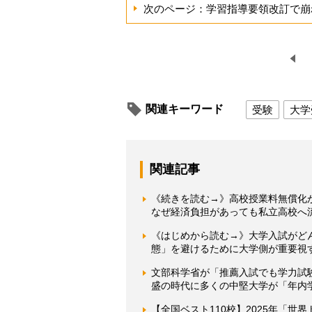
次のページ：学習指導要領改訂で崩
関連キーワード
受験
大学
関連記事
《続きを読む→》高校授業料無償化
なぜ経済負担があっても私立高校へ
《はじめから読む→》大学入試がど
態」を避けるために大学側が重要視
文部科学省が「推薦入試でも学力試
盛の時代に多くの中堅大学が「年内
【全国ベスト110校】2025年「世