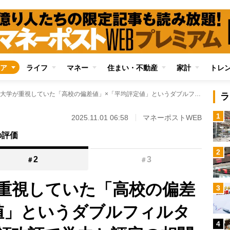
ア
ライフ
マネー
住まい・不動産
家計
トレ
推薦入試で大学が重視していた「高校の偏差値」×「平均評定値」というダブルフィルターに異変 指導要領改訂で学力と評定の相関が崩れ頭を抱える大学も
ラ
1
2025.11.01 06:58
マネーポストWEB
の評価
2
2
3
＃
＃
重視していた「高校の偏差
3
値」というダブルフィルタ
4