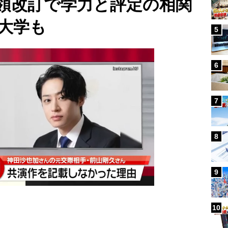
領改訂で学力と評定の相関
大学も
5
6
7
8
9
10