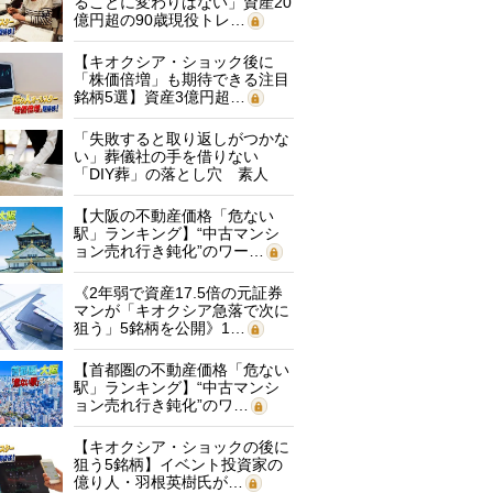
ることに変わりはない」資産20
億円超の90歳現役トレ…
【キオクシア・ショック後に
「株価倍増」も期待できる注目
銘柄5選】資産3億円超…
「失敗すると取り返しがつかな
い」葬儀社の手を借りない
「DIY葬」の落とし穴 素人
に…
【大阪の不動産価格「危ない
駅」ランキング】“中古マンシ
ョン売れ行き鈍化”のワー…
《2年弱で資産17.5倍の元証券
マンが「キオクシア急落で次に
狙う」5銘柄を公開》1…
【首都圏の不動産価格「危ない
駅」ランキング】“中古マンシ
ョン売れ行き鈍化”のワ…
【キオクシア・ショックの後に
狙う5銘柄】イベント投資家の
億り人・羽根英樹氏が…