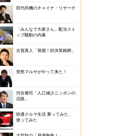
田代尚機のチャイナ・リサーチ
「みんなで大家さん」配当スト
ップ騒動の内幕
古賀真人「発掘！好決算銘柄」
突然マルサがやって来た！
河合雅司「人口減少ニッポンの
活路」
快適クルマ生活 乗ってみた、
使ってみた
大竹聡の「昼酒御免！」