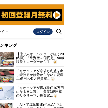
ンド
ログイン
ンキング
【億り人オールスターが狙う20
銘柄】「総資産69億円超」90歳
現役トレーダーから“1…
「キオクシアが今後も利益を出
し続けるかは分からない」資産
11億円の個人投資家…
「キオクシアが再び株価10万円
になる日は遠い」資産3億円超
のサラリーマン投資家…
「AI・半導体関連が“本命”であ