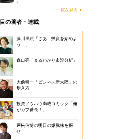
一覧を見る
目の著者・連載
藤川里絵「さあ、投資を始めよ
う！」
森口亮「まるわかり市況分析」
大前研一「ビジネス新大陸」の
歩き方
投資ノウハウ満載コミック「俺
がカブ番長！」
戸松信博の明日の爆騰株を探
せ！