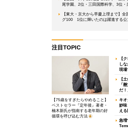
尾学園、2位・三田国際科学、3位・
【東大・京大から早慶上理まで】全
グ100 1位に輝いたのは躍進する
注目TOPIC
【ク
しな
現場
【土
「懸
だ！
【75歳をすぎたらやめること】
キオ
ベストセラー『定年後』著者・
妙味
楠木新氏が指南する老年期の好
える
循環を呼び込む方法
急増
Te